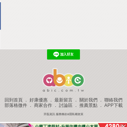
回到首頁
．
好康優惠
．
最新留言
．
關於我們
．
聯絡我們
部落格微件
．
商家合作
．
討論區
．
推薦景點
．
APP下載
羿磊資訊 服務條款&隱私權政策