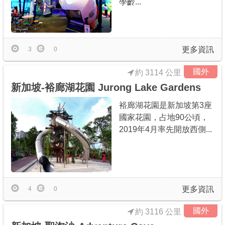
學齡...
更多資訊
3
0
國外
約 3114 公里
新加坡-裕廊湖花園 Jurong Lake Gardens
裕廊湖花園是新加坡第3座
國家花園，占地90公頃，
2019年4月率先開放西側...
更多資訊
4
0
國外
約 3116 公里