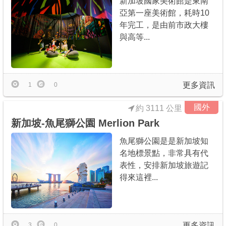
新加坡國家美術館是東南
亞第一座美術館，耗時10
年完工，是由前市政大樓
與高等...
更多資訊
1
0
國外
約 3111 公里
新加坡-魚尾獅公園 Merlion Park
魚尾獅公園是是新加坡知
名地標景點，非常具有代
表性，安排新加坡旅遊記
得來這裡...
更多資訊
3
0