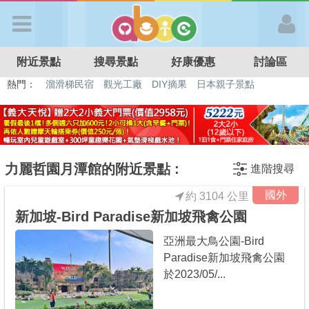
歡迎加入
附近景點
搜尋景點
好康優惠
討論區
APP登入
熱門：
溜滑梯民宿
觀光工廠
DIY摘果
日本親子景點
特色遊戲場
親子住房優惠
台北親子餐廳
溫泉泡湯SPA
首 頁
搜尋景點
力麗哲園月潭館的附近景點 :
進階搜尋
國外
約 3104 公里
好康優惠
新加坡-Bird Paradise新加坡飛禽公園
亞洲最大鳥公園-Bird
最新消息
Paradise新加坡飛禽公園
於2023/05/...
最新留言