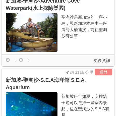
新加坡-聖淘沙-Adventure Cove
Waterpark(水上探險樂園)
聖淘沙是新加坡的一座小
島，與新加坡本島由一座
跨海大橋連接，前往聖淘
沙有公車...
更多資訊
5
0
國外
約 3116 公里
新加坡-聖淘沙-S.E.A海洋館 S.E.A.
Aquarium
新加坡終年如夏，安排親
子遊可以選擇一些室內景
點，位在聖淘沙的S.E.A有
超...