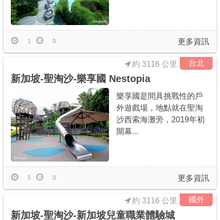
更多資訊
1
0
台北
約 3116 公里
新加坡-聖淘沙-樂享國 Nestopia
樂享國是間具挑戰性的戶
外遊戲場，地點就在聖淘
沙西索海灘旁，2019年初
開幕...
更多資訊
5
0
國外
約 3116 公里
新加坡-聖淘沙-新加坡兒童職業體驗城