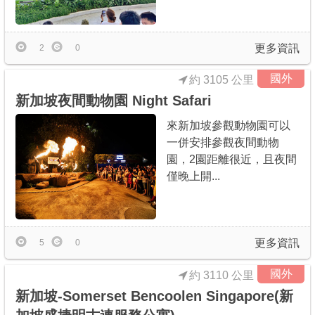
商家合作
更多資訊
2
0
推薦景點
國外
約 3105 公里
新加坡夜間動物園 Night Safari
討論區
來新加坡參觀動物園可以
一併安排參觀夜間動物
聯絡我們
園，2園距離很近，且夜間
僅晚上開...
APP下載
更多資訊
5
0
國外
約 3110 公里
新加坡-Somerset Bencoolen Singapore(新