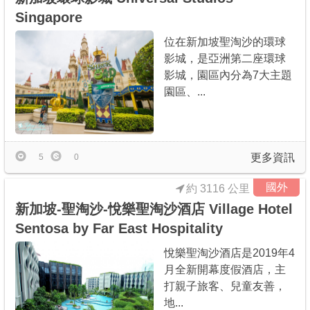
Singapore
位在新加坡聖淘沙的環球
影城，是亞洲第二座環球
影城，園區內分為7大主題
園區、...
更多資訊
5
0
國外
約 3116 公里
新加坡-聖淘沙-悅樂聖淘沙酒店 Village Hotel
Sentosa by Far East Hospitality
悅樂聖淘沙酒店是2019年4
月全新開幕度假酒店，主
打親子旅客、兒童友善，
地...