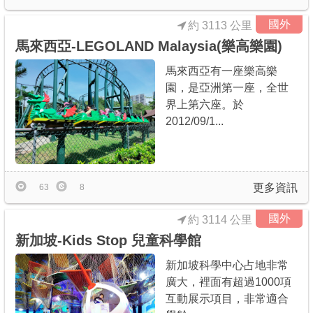
國外
約 3113 公里
馬來西亞-LEGOLAND Malaysia(樂高樂園)
馬來西亞有一座樂高樂
園，是亞洲第一座，全世
界上第六座。於
2012/09/1...
更多資訊
63
8
國外
約 3114 公里
新加坡-Kids Stop 兒童科學館
新加坡科學中心占地非常
廣大，裡面有超過1000項
互動展示項目，非常適合