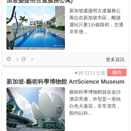
加坡盛捷明古連服務公寓)
新加坡盛捷明古連服務公
寓位在新加坡市區，離捷
運站只要1分鐘路程，交通
非常便...
更多資訊
3
0
國外
約 3111 公里
新加坡-藝術科學博物館 ArtScience Museum
藝術科學博物館就在金沙
酒店旁邊，外型是一座純
白色大蓮花，非常漂亮，
館內以科...