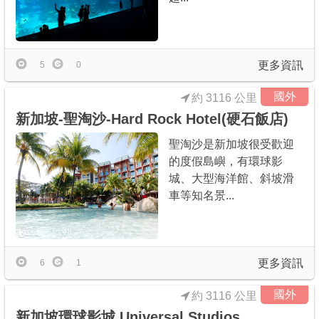
更多資訊
5
0
國外
約 3116 公里
新加坡-聖淘沙-Hard Rock Hotel(硬石飯店)
聖淘沙是新加坡很受歡迎
的度假島嶼，有環球影
城、大型海洋館、斜坡滑
車等知名景...
更多資訊
6
1
國外
約 3116 公里
新加坡環球影城 Universal Studios