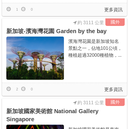
更多資訊
1
0
國外
約 3111 公里
新加坡-濱海灣花園 Garden by the bay
濱海灣花園是新加坡知名
景點之一，佔地101公頃，
種植超過32000種植物，...
更多資訊
2
0
國外
約 3111 公里
新加坡國家美術館 National Gallery
Singapore