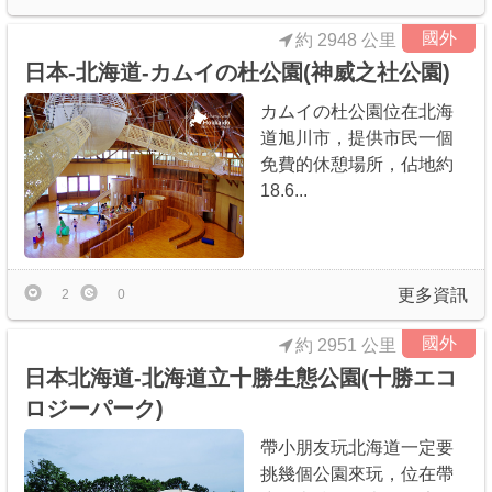
國外
約 2948 公里
日本-北海道-カムイの杜公園(神威之社公園)
カムイの杜公園位在北海
道旭川市，提供市民一個
免費的休憩場所，佔地約
18.6...
更多資訊
2
0
國外
約 2951 公里
日本北海道-北海道立十勝生態公園(十勝エコ
ロジーパーク)
帶小朋友玩北海道一定要
挑幾個公園來玩，位在帶