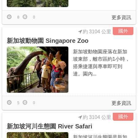
更多資訊
8
0
國外
約 3104 公里
新加坡動物園 Singapore Zoo
新加坡動物園座落在新加
坡東部，離市區約1小時，
搭乘捷運與專車即可到
達。園內...
更多資訊
5
0
國外
約 3104 公里
新加坡河川生態園 River Safari
新加坡河川生態園是新加