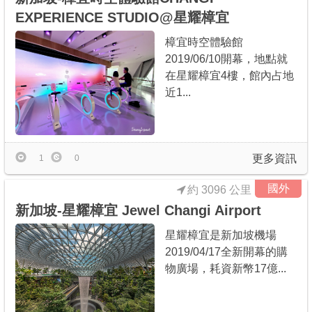
EXPERIENCE STUDIO@星耀樟宜
樟宜時空體驗館
2019/06/10開幕，地點就
在星耀樟宜4樓，館內占地
近1...
更多資訊
1
0
國外
約 3096 公里
新加坡-星耀樟宜 Jewel Changi Airport
星耀樟宜是新加坡機場
2019/04/17全新開幕的購
物廣場，耗資新幣17億...