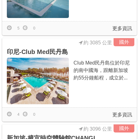
更多資訊
5
0
國外
約 3085 公里
印尼-Club Med民丹島
Club Med民丹島位於印尼
的南中國海，跟離新加坡
約55分鐘船程，成立於...
更多資訊
4
0
國外
約 3096 公里
新加坡-樟宜時空體驗館CHANGI