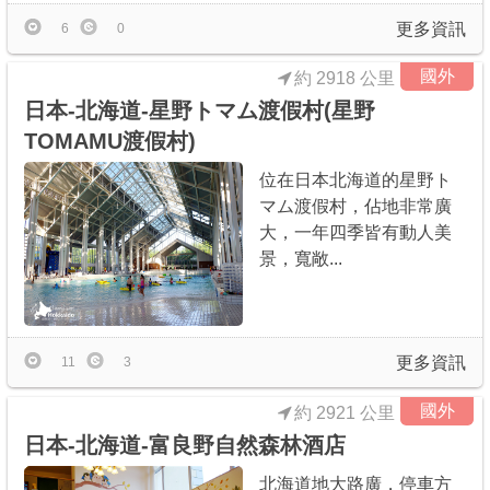
更多資訊
6
0
國外
約 2918 公里
日本-北海道-星野トマム渡假村(星野
TOMAMU渡假村)
位在日本北海道的星野ト
マム渡假村，佔地非常廣
大，一年四季皆有動人美
景，寬敞...
更多資訊
11
3
國外
約 2921 公里
日本-北海道-富良野自然森林酒店
北海道地大路廣，停車方