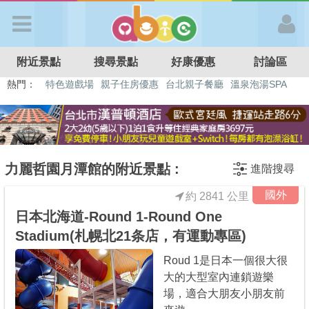
歡迎加入
附近景點
搜尋景點
好康優惠
討論區
APP登入
熱門：
特色遊戲場
親子住房優惠
台北親子餐廳
溫泉泡湯SPA
溜滑梯民宿
觀光工廠
DIY摘果
日本親子景點
首 頁
搜尋景點
力麗哲園月潭館的附近景點 :
進階搜尋
國外
約 2841 公里
好康優惠
日本北海道-Round 1-Round One
Stadium(札幌北21条店，有運動專區)
最新消息
Roud 1是日本一個很大很
大的大型室內連鎖遊樂
最新留言
場，適合大朋友小朋友前