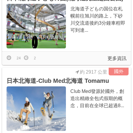
北海道子どもの国位在札
幌前往旭川的路上，下砂
川交流道後約3分鐘車程即
可到達...
更多資訊
24
2
國外
約 2917 公里
日本北海道-Club Med北海道 Tomamu
Club Med發源於國外，創
造出精緻全包式假期的概
念，目前在全球已超過8...