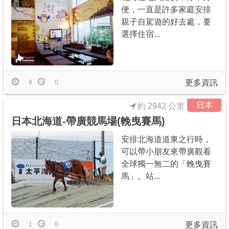
便，一直是許多家庭安排
親子自駕遊的好去處，要
選擇住宿...
更多資訊
8
0
日本
約 2942 公里
日本北海道-帶廣競馬場(輓曳賽馬)
安排北海道道東之行時，
可以帶小朋友來帶廣觀看
全球獨一無二的「輓曳賽
馬」。站...
更多資訊
1
0