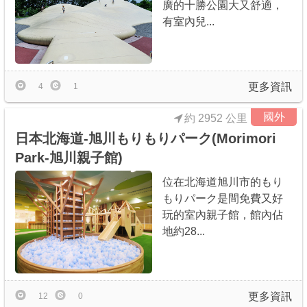
廣的十勝公園大又舒適，
有室內兒...
更多資訊
4
1
國外
約 2952 公里
日本北海道-旭川もりもりパーク(Morimori
Park-旭川親子館)
位在北海道旭川市的もり
もりパーク是間免費又好
玩的室內親子館，館內佔
地約28...
更多資訊
12
0