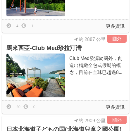
更多資訊
4
1
國外
約 2887 公里
馬來西亞-Club Med珍拉汀灣
Club Med發源於國外，創
造出精緻全包式假期的概
念，目前在全球已超過8...
更多資訊
20
0
國外
約 2909 公里
日本北海道子どもの国(北海道兒童之國公園)