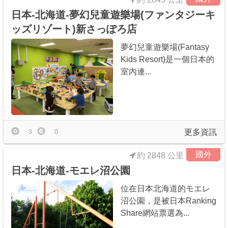
日本-北海道-夢幻兒童遊樂場(ファンタジーキ
ッズリゾート)新さっぽろ店
夢幻兒童遊樂場(Fantasy
Kids Resort)是一個日本的
室內連...
更多資訊
3
0
國外
約 2848 公里
日本-北海道-モエレ沼公園
位在日本北海道的モエレ
沼公園，是被日本Ranking
Share網站票選為...