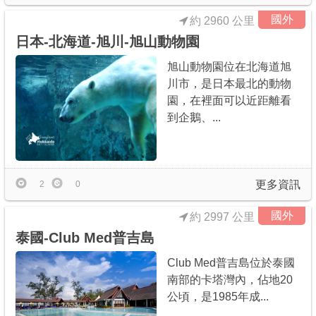
國外
約 2960 公里
日本-北海道-旭川-旭山動物園
旭山動物園位在北海道旭
川市，是日本最北的動物
園，在裡面可以近距離看
到企鵝、...
更多資訊
2
0
國外
約 2997 公里
泰國-Club Med普吉島
Club Med普吉島位於泰國
南部的卡塔灣內，佔地20
公頃，是1985年成...