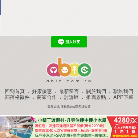
回到首頁
．
好康優惠
．
最新留言
．
關於我們
．
聯絡我們
部落格微件
．
商家合作
．
討論區
．
推薦景點
．
APP下載
羿磊資訊 服務條款&隱私權政策