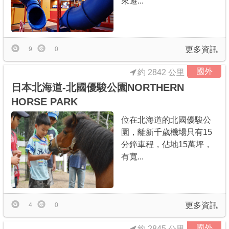
來遊...
商家合作
更多資訊
推薦景點
9
0
國外
約 2842 公里
討論區
日本北海道-北國優駿公園NORTHERN
HORSE PARK
聯絡我們
位在北海道的北國優駿公
園，離新千歲機場只有15
分鐘車程，佔地15萬坪，
APP下載
有寬...
更多資訊
4
0
國外
約 2845 公里