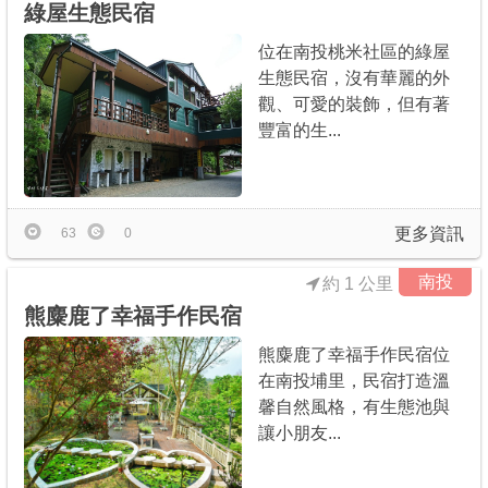
綠屋生態民宿
位在南投桃米社區的綠屋
生態民宿，沒有華麗的外
觀、可愛的裝飾，但有著
豐富的生...
更多資訊
63
0
南投
約 1 公里
熊麋鹿了幸福手作民宿
熊麋鹿了幸福手作民宿位
在南投埔里，民宿打造溫
馨自然風格，有生態池與
讓小朋友...