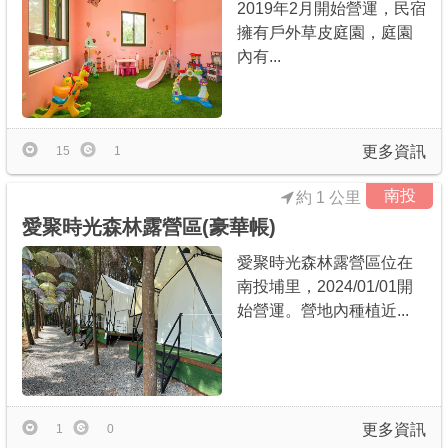
2019年2月開始營運，民宿
擁有戶外草皮庭園，庭園
內有...
更多資訊
15
1
南投
約 1 公里
愛聚時光森林露營區(豪華帳)
愛聚時光森林露營區位在
南投埔里，2024/01/01開
始營運。營地內種植近...
更多資訊
1
0