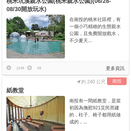
桃米坑溪親水公園(桃米親水公園)(06/28-
08/30開放玩水)
在南投的桃米社區裡，有
一個小巧精緻的生態親水
公園，且免費開放戲水，
不少夏天...
更多資訊
1149
49
南投
約 240 公尺
紙教堂
南投有一間紙教堂，是當
初因為撫慰921災民而建
的，柱子、椅子都用紙做
成的，...