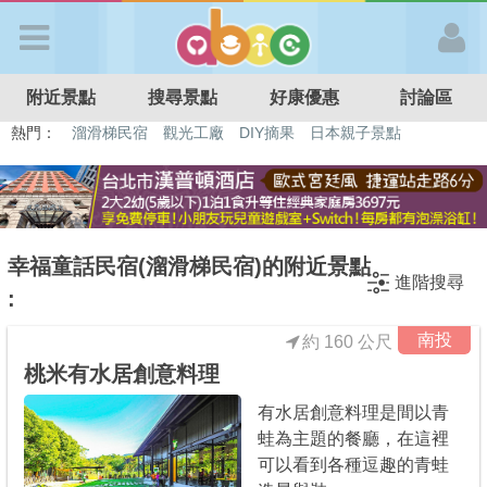
歡迎加入
附近景點
搜尋景點
好康優惠
討論區
APP登入
熱門：
溜滑梯民宿
觀光工廠
DIY摘果
日本親子景點
特色遊戲場
親子住房優惠
台北親子餐廳
溫泉泡湯SPA
首 頁
搜尋景點
幸福童話民宿(溜滑梯民宿)的附近景點
進階搜尋
:
好康優惠
南投
約 160 公尺
桃米有水居創意料理
最新消息
有水居創意料理是間以青
蛙為主題的餐廳，在這裡
最新留言
可以看到各種逗趣的青蛙