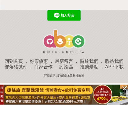
回到首頁
．
好康優惠
．
最新留言
．
關於我們
．
聯絡我們
部落格微件
．
商家合作
．
討論區
．
推薦景點
．
APP下載
羿磊資訊 服務條款&隱私權政策