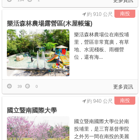
更多資訊
194
2
南投
約 910 公尺
樂活森林農場露營區(木屋帳篷)
樂活森林農場位在南投埔
里，營區非常寬廣，有草
地、水泥棧板、雨棚營
位，還有海...
更多資訊
39
0
南投
約 940 公尺
國立暨南國際大學
國立暨南國際大學位於南
投埔里，是三育基督學院
之外另一間在南投的美麗