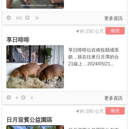
更多資訊
555
26
南投
約 250 公尺
享日啡啡
享日啡啡位在南投縣埔里
鎮，就在往來日月潭的台
21線上，2024/05/21...
更多資訊
6
0
南投
約 280 公尺
日月迎賓公益園區