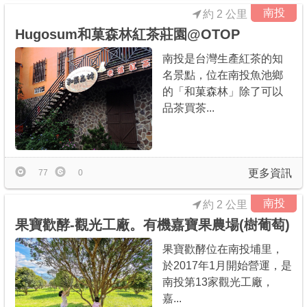
南投
約 2 公里
Hugosum和菓森林紅茶莊園@OTOP
南投是台灣生產紅茶的知
名景點，位在南投魚池鄉
的「和菓森林」除了可以
品茶買茶...
更多資訊
77
0
南投
約 2 公里
果寶歡酵-觀光工廠。有機嘉寶果農場(樹葡萄)
果寶歡酵位在南投埔里，
於2017年1月開始營運，是
南投第13家觀光工廠，
嘉...