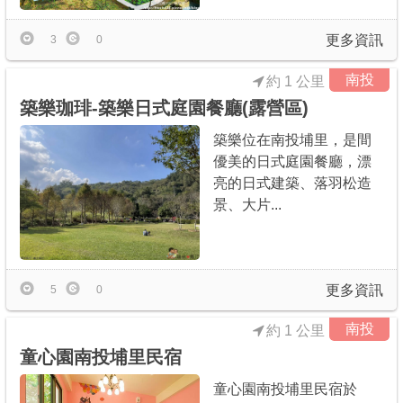
更多資訊
3
0
南投
約 1 公里
築樂珈琲-築樂日式庭園餐廳(露營區)
築樂位在南投埔里，是間
優美的日式庭園餐廳，漂
亮的日式建築、落羽松造
景、大片...
更多資訊
5
0
南投
約 1 公里
童心園南投埔里民宿
童心園南投埔里民宿於