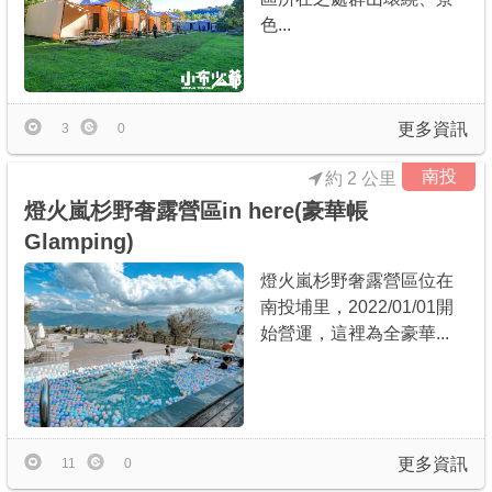
色...
更多資訊
3
0
南投
約 2 公里
燈火嵐杉野奢露營區in here(豪華帳
Glamping)
燈火嵐杉野奢露營區位在
南投埔里，2022/01/01開
始營運，這裡為全豪華...
更多資訊
11
0