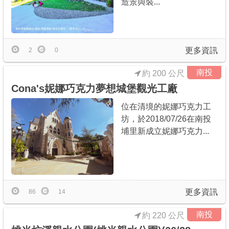
造景與裝...
商家合作
推薦景點
更多資訊
2
0
南投
約 200 公尺
討論區
Cona's妮娜巧克力夢想城堡觀光工廠
位在清境的妮娜巧克力工
聯絡我們
坊，於2018/07/26在南投
埔里新成立妮娜巧克力...
APP下載
更多資訊
86
14
南投
約 220 公尺