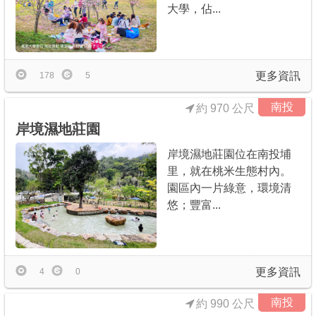
大學，佔...
更多資訊
178
5
南投
約 970 公尺
岸境濕地莊園
岸境濕地莊園位在南投埔
里，就在桃米生態村內。
園區內一片綠意，環境清
悠；豐富...
更多資訊
4
0
南投
約 990 公尺