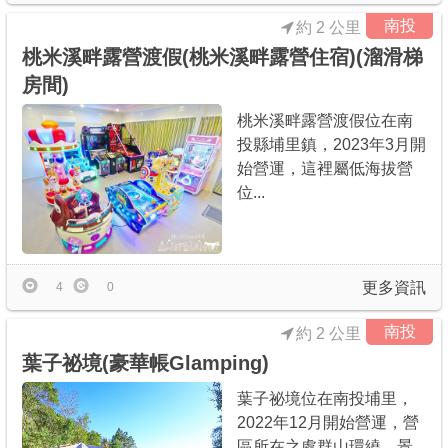
南投
約 2 公里
桃米溪畔露營渡假(桃米溪畔露營住宿)(溜滑梯
房間)
桃米溪畔露營渡假位在南
投縣埔里鎮，2023年3月開
始營運，這裡屬低海拔營
位...
更多資訊
4
0
南投
約 2 公里
葉子祕境(豪華帳Glamping)
葉子祕境位在南投埔里，
2022年12月開始營運，營
區所在之處群山環繞、景