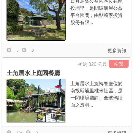
日月迎賓公益園區位在南
投埔里，是間玻璃屋公益
平台園間，由點將家投資
股份有限...
更多資訊
5
0
南投
約 820 公尺
土角厝水上庭園餐廳
土角厝水上旋轉餐廳位於
南投縣埔里桃米社區，是
一間環境幽靜、全玻璃牆
面之透明...