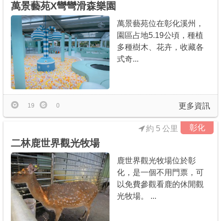
萬景藝苑X彎彎滑森樂園
萬景藝苑位在彰化溪州，
園區占地5.19公頃，種植
多種樹木、花卉，收藏各
式奇...
更多資訊
19
0
彰化
約 5 公里
二林鹿世界觀光牧場
鹿世界觀光牧場位於彰
化，是一個不用門票，可
以免費參觀看鹿的休閒觀
光牧場。 ...