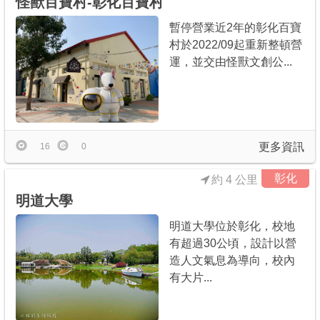
怪獸百寶村-彰化百寶村
暫停營業近2年的彰化百寶
村於2022/09起重新整頓營
運，並交由怪獸文創公...
更多資訊
16
0
彰化
約 4 公里
明道大學
明道大學位於彰化，校地
有超過30公頃，設計以營
造人文氣息為導向，校內
有大片...