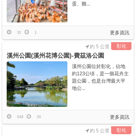
蛋、雞...
更多資訊
32
1
彰化
約 5 公里
溪州公園(溪州花博公園)-費茲洛公園
溪州公園位於彰化，佔地
約123公頃，是一個花卉主
題公園，也是台灣最大平
地公...
更多資訊
548
20
彰化
約 5 公里