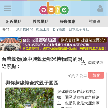
歡迎加入
附近景點
搜尋景點
好康優惠
討論區
APP登入
熱門：
溜滑梯民宿
觀光工廠
DIY摘果
日本親子景點
特色遊戲場
親子住房優惠
台北親子餐廳
溫泉泡湯SPA
首 頁
搜尋景點
台灣穀堡(原中興穀堡稻米博物館)的附
進階搜尋
近景點 :
好康優惠
彰化
約 2 公里
與你蕨緣複合式親子園區
最新消息
與你蕨緣位在彰化埤頭
鄉，園區以種植鹿角蕨為
最新留言
主，也是彰化最大鹿角蕨