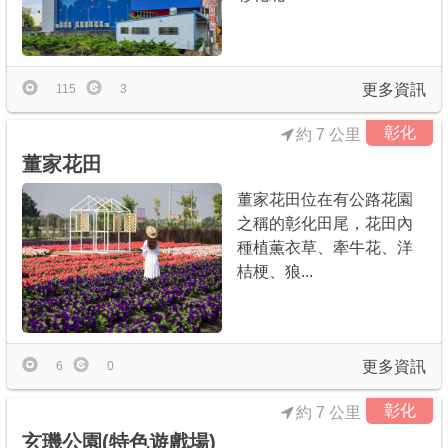
更多資訊
115
3
彰化
約 7 公里
董家花田
董家花田位在有公路花園
之稱的彰化田尾，花田內
種植薫衣草、牽牛花、洋
桔梗、狼...
更多資訊
6
0
彰化
約 7 公里
玄璣公園(特色遊戲場)