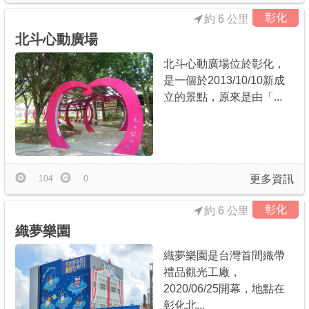
彰化
約 6 公里
北斗心動廣場
北斗心動廣場位於彰化，
是一個於2013/10/10新成
立的景點，原來是由「...
更多資訊
104
0
彰化
約 6 公里
織夢樂園
織夢樂園是台灣首間織帶
禮品觀光工廠，
2020/06/25開幕，地點在
彰化北...