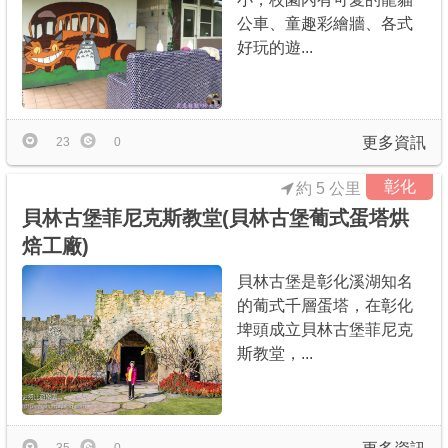
公車、童趣彩繪牆、各式
好玩的遊...
更多資訊
23
0
彰化
約 5 公里
貝林古堡菲尼克斯教堂(貝林古堡葡式蛋塔烘
焙工廠)
貝林古堡是彰化溪湖知名
的葡式千層蛋塔，在彰化
埤頭成立貝林古堡菲尼克
斯教堂，...