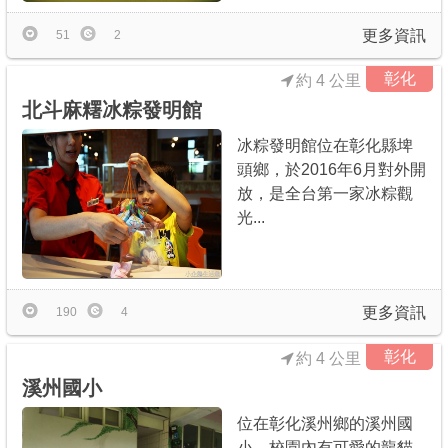
更多資訊
51
2
彰化
約 4 公里
北斗麻糬冰粽發明館
冰粽發明館位在彰化縣埤
頭鄉，於2016年6月對外開
放，是全台第一家冰粽觀
光...
更多資訊
190
4
彰化
約 4 公里
溪州國小
位在彰化溪州鄉的溪州國
小，校園內有可愛的龍貓