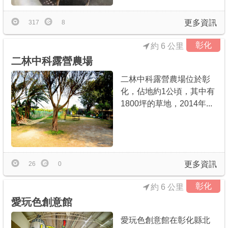
更多資訊
317
8
彰化
約 6 公里
二林中科露營農場
二林中科露營農場位於彰
化，佔地約1公頃，其中有
1800坪的草地，2014年...
更多資訊
26
0
彰化
約 6 公里
愛玩色創意館
愛玩色創意館在彰化縣北