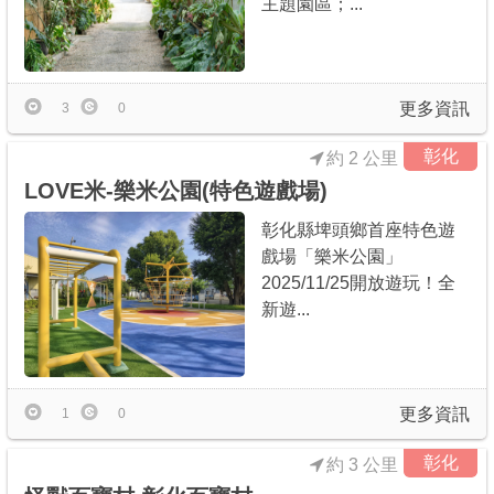
主題園區；...
商家合作
推薦景點
更多資訊
3
0
彰化
約 2 公里
討論區
LOVE米-樂米公園(特色遊戲場)
彰化縣埤頭鄉首座特色遊
聯絡我們
戲場「樂米公園」
2025/11/25開放遊玩！全
新遊...
APP下載
更多資訊
1
0
彰化
約 3 公里