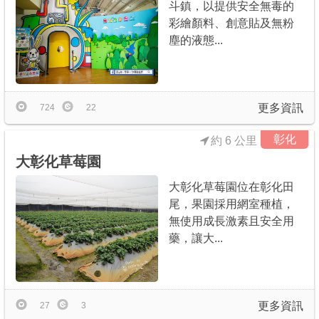
斗鎮，以提供安全無毒的
彩繪顏料、創意貼及無粉
塵的液態...
更多資訊
724
22
彰化
約 6 公里
大彰化草莓園
大彰化草莓園位在彰化田
尾，果園採用網室種植，
無使用成長激素且安全用
藥，讓大...
更多資訊
27
3