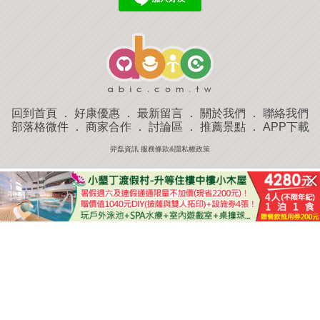
回到首頁
．
好康優惠
．
最新留言
．
關於我們
．
聯絡我們
部落格微件
．
商家合作
．
討論區
．
推薦景點
．
APP下載
羿磊資訊 服務條款&隱私權政策