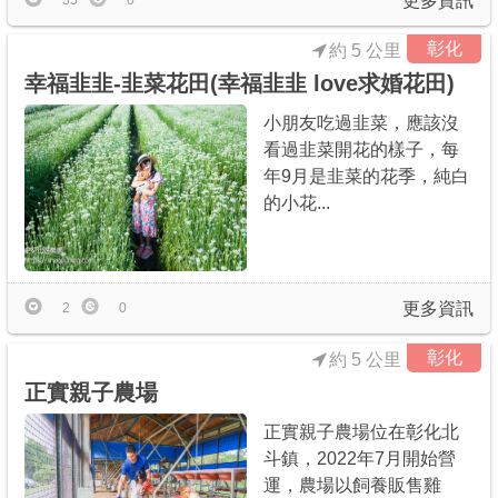
更多資訊
35
0
彰化
約 5 公里
幸福韭韭-韭菜花田(幸福韭韭 love求婚花田)
小朋友吃過韭菜，應該沒
看過韭菜開花的樣子，每
年9月是韭菜的花季，純白
的小花...
更多資訊
2
0
彰化
約 5 公里
正實親子農場
正實親子農場位在彰化北
斗鎮，2022年7月開始營
運，農場以飼養販售雞