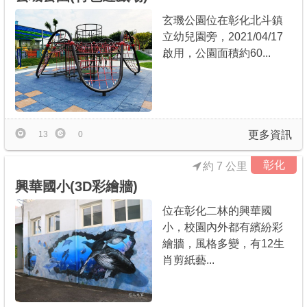
玄璣公園位在彰化北斗鎮
立幼兒園旁，2021/04/17
啟用，公園面積約60...
更多資訊
13
0
彰化
約 7 公里
興華國小(3D彩繪牆)
位在彰化二林的興華國
小，校園內外都有繽紛彩
繪牆，風格多變，有12生
肖剪紙藝...