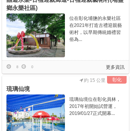
鄉永樂社區)
位在彰化埔鹽的永樂社區
在2021年打造古禮迎親藝
術村，以早期傳統婚禮習
俗為...
更多資訊
8
0
彰化
約 15 公里
琉璃仙境
琉璃仙境位在彰化員林，
2017年初開始試營運，
2019/01/27正式開幕...