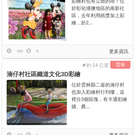
彩繪村也有立體的唷！位
於彰化埔鹽地區的南新社
區，去年利用紙漿加上彩
繪，於2...
更多資訊
384
8
雲林
約 14 公里
湳仔村社區鐵道文化3D彩繪
位於雲林縣二崙的湳仔村
也加入彩繪村行列嘍，這
裡分3個區塊，有卡通彩繪
牆、農...