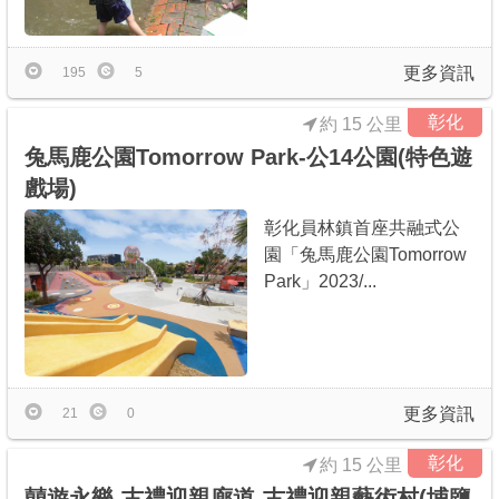
更多資訊
195
5
彰化
約 15 公里
兔馬鹿公園Tomorrow Park-公14公園(特色遊
戲場)
彰化員林鎮首座共融式公
園「兔馬鹿公園Tomorrow
Park」2023/...
更多資訊
21
0
彰化
約 15 公里
囍遊永樂-古禮迎親廊道-古禮迎親藝術村(埔鹽