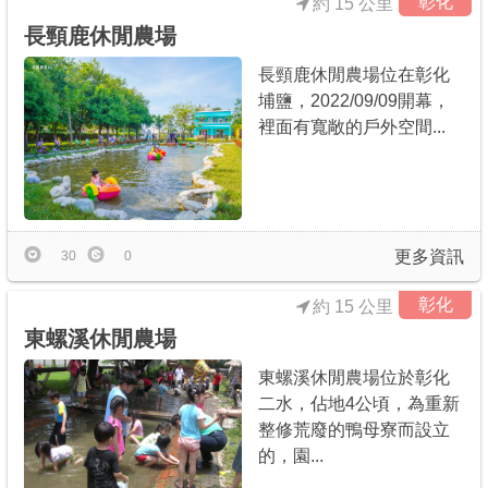
彰化
約 15 公里
長頸鹿休閒農場
長頸鹿休閒農場位在彰化
埔鹽，2022/09/09開幕，
裡面有寬敞的戶外空間...
更多資訊
30
0
彰化
約 15 公里
東螺溪休閒農場
東螺溪休閒農場位於彰化
二水，佔地4公頃，為重新
整修荒廢的鴨母寮而設立
的，園...