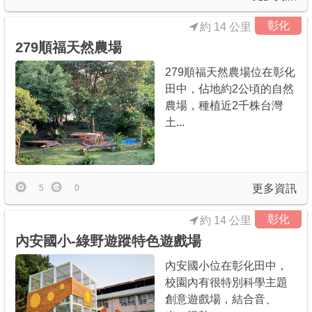
彰化
約 14 公里
279順福天然農場
279順福天然農場位在彰化
田中，佔地約2公頃的自然
農場，種植近2千株台灣
土...
更多資訊
5
0
彰化
約 14 公里
內安國小-綠野遊蹤特色遊戲場
內安國小位在彰化田中，
校園內有很特別科學主題
創意遊戲場，結合音、