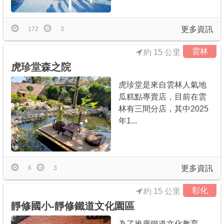
更多資訊
172
3
雲林
約 15 公里
虎珍堂森之院
虎珍堂是來自雲林人氣地
瓜糕點專賣店，目前在雲
林有三間分店，其中2025
年1...
更多資訊
6
3
彰化
約 15 公里
靜修國小-靜修鐵道文化園區
為了推廣鐵道文化教育，