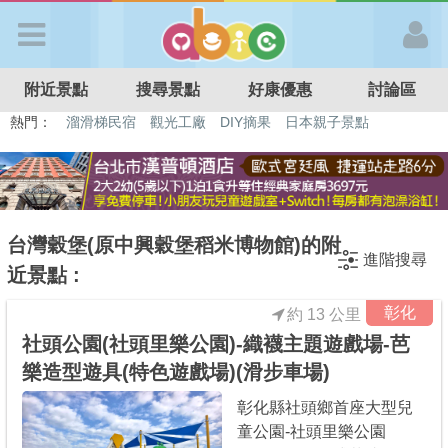
歡迎加入
附近景點
搜尋景點
好康優惠
討論區
APP登入
熱門：
溜滑梯民宿
觀光工廠
DIY摘果
日本親子景點
特色遊戲場
親子住房優惠
台北親子餐廳
溫泉泡湯SPA
首 頁
搜尋景點
台灣穀堡(原中興穀堡稻米博物館)的附
進階搜尋
近景點 :
好康優惠
彰化
約 13 公里
社頭公園(社頭里樂公園)-織襪主題遊戲場-芭
最新消息
樂造型遊具(特色遊戲場)(滑步車場)
彰化縣社頭鄉首座大型兒
最新留言
童公園-社頭里樂公園