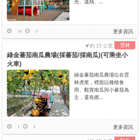
光、溫熱、...
更多資訊
14
0
雲林
約 15 公里
綠金蕃茄南瓜農場(採蕃茄/採南瓜)(可乘坐小
火車)
綠金蕃茄南瓜農場位在雲
林虎尾，裡面以種植食
用、觀賞南瓜與小蕃茄為
主，還有繽...
更多資訊
1
0