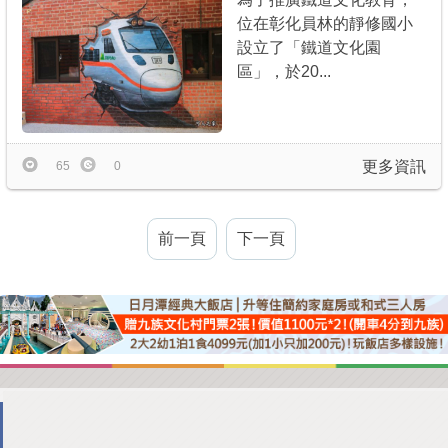
位在彰化員林的靜修國小
設立了「鐵道文化園
區」，於20...
更多資訊
65
0
前一頁
下一頁