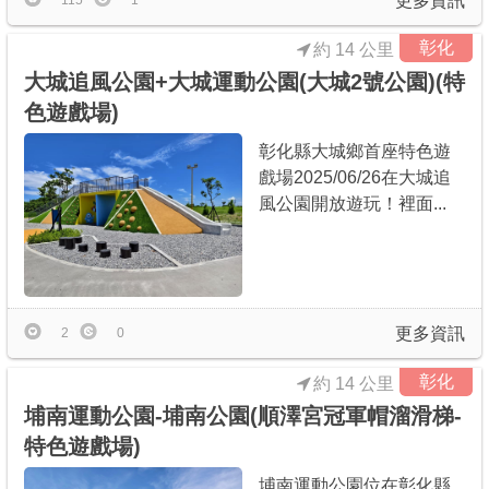
更多資訊
115
1
彰化
約 14 公里
大城追風公園+大城運動公園(大城2號公園)(特
色遊戲場)
彰化縣大城鄉首座特色遊
戲場2025/06/26在大城追
風公園開放遊玩！裡面...
更多資訊
2
0
彰化
約 14 公里
埔南運動公園-埔南公園(順澤宮冠軍帽溜滑梯-
特色遊戲場)
埔南運動公園位在彰化縣