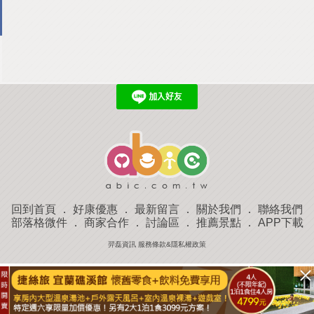
回到首頁
．
好康優惠
．
最新留言
．
關於我們
．
聯絡我們
部落格微件
．
商家合作
．
討論區
．
推薦景點
．
APP下載
羿磊資訊 服務條款&隱私權政策