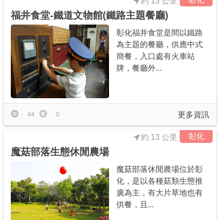
約 13 公里
福井食堂-鐵道文物館(鐵路主題餐廳)
彰化福井食堂是間以鐵路
為主題的餐廳，供應中式
簡餐，入口處有火車站
牌，餐廳外...
更多資訊
44
0
彰化
約 13 公里
魔菇部落生態休閒農場
魔菇部落休閒農場位於彰
化，是以各種菇類生態推
廣為主，有大片草地也有
供餐，且...