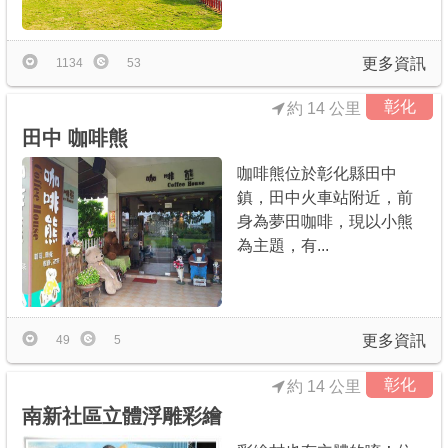
更多資訊
1134
53
彰化
約 14 公里
田中 咖啡熊
咖啡熊位於彰化縣田中
鎮，田中火車站附近，前
身為夢田咖啡，現以小熊
為主題，有...
更多資訊
49
5
彰化
約 14 公里
南新社區立體浮雕彩繪