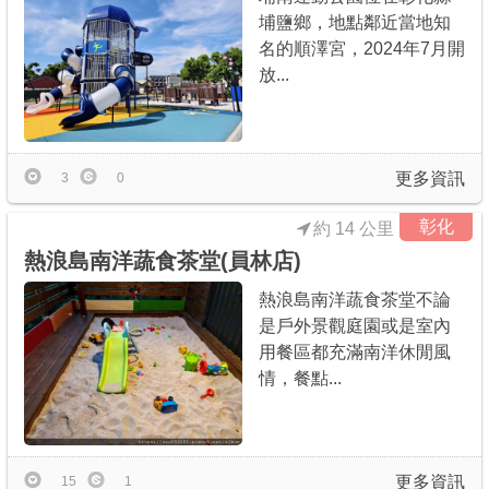
埔鹽鄉，地點鄰近當地知
名的順澤宮，2024年7月開
放...
更多資訊
3
0
彰化
約 14 公里
熱浪島南洋蔬食茶堂(員林店)
熱浪島南洋蔬食茶堂不論
是戶外景觀庭園或是室內
用餐區都充滿南洋休閒風
情，餐點...
更多資訊
15
1