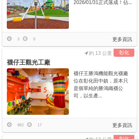
2026/01/31正式落成！佔...
商家合作
推薦景點
更多資訊
3
0
討論區
彰化
約 13 公里
襪仔王觀光工廠
聯絡我們
襪仔王勝鴻機能觀光襪廠
位在彰化田中鎮，原本只
是個單純的勝鴻織襪公
APP下載
司，以生產...
更多資訊
982
17
彰化