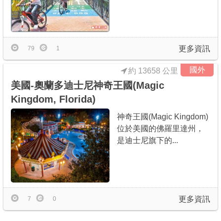
商家合作
推薦景點
更多資訊
79
1
國外
約 13658 公里
討論區
美國-奧蘭多迪士尼神奇王國(Magic
Kingdom, Florida)
聯絡我們
神奇王國(Magic Kingdom)
位於美國的佛羅里達州，
是迪士尼旗下的...
APP下載
更多資訊
7
0