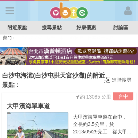
歡迎加入
附近景點
搜尋景點
好康優惠
討論區
APP登入
熱門：
溜滑梯民宿
觀光工廠
DIY摘果
日本親子景點
特色遊戲場
親子住房優惠
台北親子餐廳
溫泉泡湯SPA
首 頁
搜尋景點
白沙屯海灘(白沙屯拱天宮沙灘)的附近
進階搜尋
景點 :
好康優惠
台中
約 13085 公里
大甲濱海單車道
最新消息
大甲濱海單車道在台中，
全長約3.5公里，於
最新留言
2013/05/29完工，從大甲...