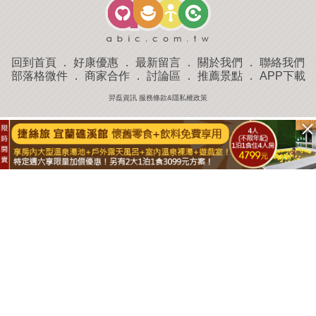
回到首頁
．
好康優惠
．
最新留言
．
關於我們
．
聯絡我們
部落格微件
．
商家合作
．
討論區
．
推薦景點
．
APP下載
羿磊資訊 服務條款&隱私權政策
收藏
評分
去過
附近景點
部落客分享