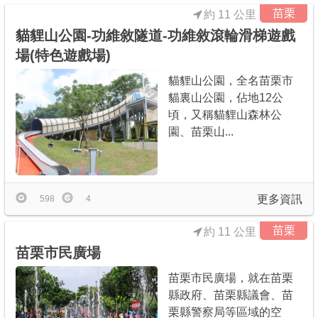
苗栗
約 11 公里
貓貍山公園-功維敘隧道-功維敘滾輪滑梯遊戲
場(特色遊戲場)
貓貍山公園，全名苗栗市
貓裏山公園，佔地12公
頃，又稱貓貍山森林公
園、苗栗山...
更多資訊
598
4
苗栗
約 11 公里
苗栗市民廣場
苗栗市民廣場，就在苗栗
縣政府、苗栗縣議會、苗
栗縣警察局等區域的空