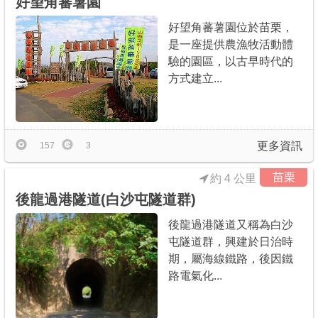
好望角蕃薯園
好望角蕃薯園位於苗栗，
是一座提供農漁牧活動體
驗的園區，以古早時代的
方式建立...
更多資訊
157
3
苗栗
約 4 公里
後龍過港隧道(白沙屯隧道群)
後龍過港隧道又稱為白沙
屯隧道群，興建於日治時
期，屬海線鐵路，後因鐵
路電氣化...