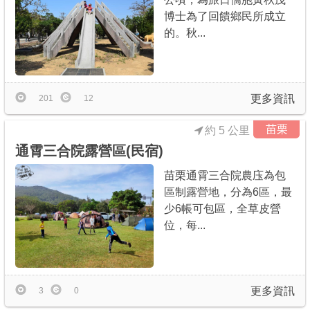
博士為了回饋鄉民所成立
的。秋...
更多資訊
201
12
苗栗
約 5 公里
通霄三合院露營區(民宿)
苗栗通霄三合院農庒為包
區制露營地，分為6區，最
少6帳可包區，全草皮營
位，每...
更多資訊
3
0