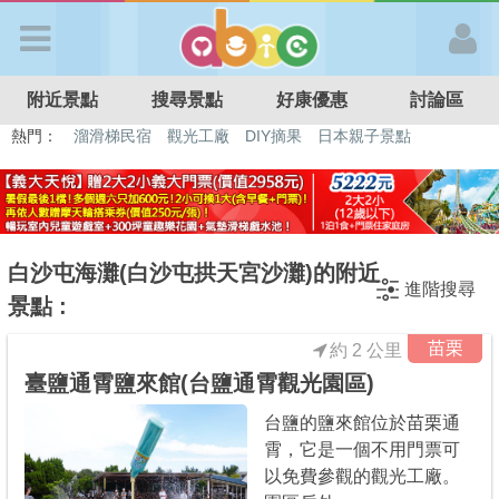
歡迎加入
附近景點
搜尋景點
好康優惠
討論區
APP登入
熱門：
溜滑梯民宿
觀光工廠
DIY摘果
日本親子景點
特色遊戲場
親子住房優惠
台北親子餐廳
溫泉泡湯SPA
首 頁
搜尋景點
白沙屯海灘(白沙屯拱天宮沙灘)的附近
進階搜尋
景點 :
好康優惠
苗栗
約 2 公里
臺鹽通霄鹽來館(台鹽通霄觀光園區)
最新消息
台鹽的鹽來館位於苗栗通
霄，它是一個不用門票可
最新留言
以免費參觀的觀光工廠。