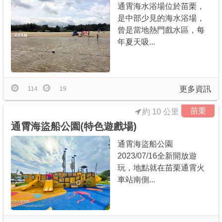
通霄海水浴場位於苗栗，
是中部少見的海水浴場，
曾是當地熱門戲水區，每
年夏天吸...
更多資訊
114
19
苗栗
約 10 公里
通霄海盜船公園(特色遊戲場)
通霄海盜船公園
2023/07/16全新開放遊
玩，地點就在苗栗通霄火
車站南側...