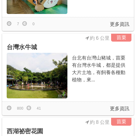
更多資訊
7
0
苗栗
約 6 公里
台灣水牛城
台北有台灣山豬城，苗栗
有台灣水牛城，都是提供
大片土地，有飼養各種動
植物，來...
更多資訊
800
41
苗栗
約 8 公里
西湖祕密花園