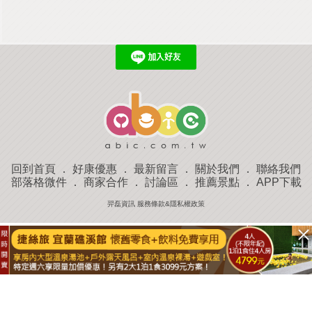
回到首頁
．
好康優惠
．
最新留言
．
關於我們
．
聯絡我們
部落格微件
．
商家合作
．
討論區
．
推薦景點
．
APP下載
羿磊資訊 服務條款&隱私權政策