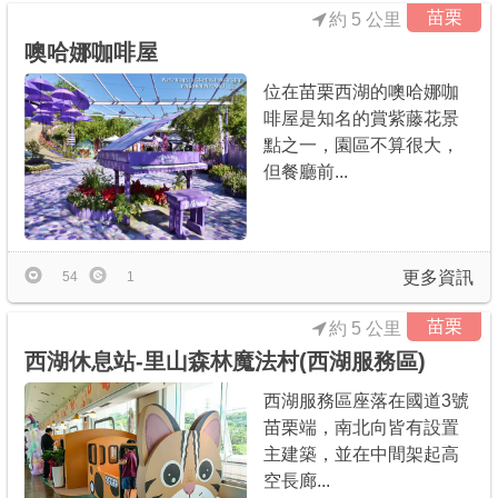
苗栗
約 5 公里
噢哈娜咖啡屋
位在苗栗西湖的噢哈娜咖
啡屋是知名的賞紫藤花景
點之一，園區不算很大，
但餐廳前...
更多資訊
54
1
苗栗
約 5 公里
西湖休息站-里山森林魔法村(西湖服務區)
西湖服務區座落在國道3號
苗栗端，南北向皆有設置
主建築，並在中間架起高
空長廊...