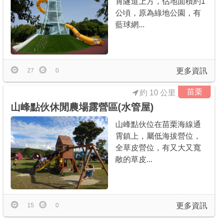
霄隧道上方，佔地面積約1
公頃，原為綠地公園，有
藍球網...
更多資訊
27
0
苗栗
約 10 公里
山峰點伙休閒農場露營區(水管屋)
山峰點伙位在苗栗海線通
霄鎮上，屬低海拔營位，
全草皮營位，有又大又寬
敞的草皮...
更多資訊
15
0