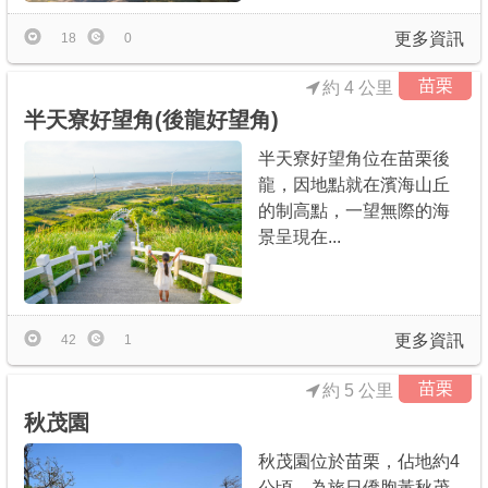
更多資訊
18
0
苗栗
約 4 公里
半天寮好望角(後龍好望角)
半天寮好望角位在苗栗後
龍，因地點就在濱海山丘
的制高點，一望無際的海
景呈現在...
更多資訊
42
1
苗栗
約 5 公里
秋茂園
秋茂園位於苗栗，佔地約4
公頃，為旅日僑胞黃秋茂