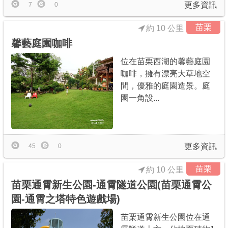
更多資訊
7
0
苗栗
約 10 公里
馨藝庭園咖啡
位在苗栗西湖的馨藝庭園
咖啡，擁有漂亮大草地空
間，優雅的庭園造景。庭
園一角設...
更多資訊
45
0
苗栗
約 10 公里
苗栗通霄新生公園-通霄隧道公園(苗栗通霄公
園-通霄之塔特色遊戲場)
苗栗通霄新生公園位在通