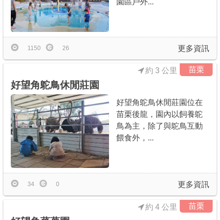
園區戶外...
商家合作
推薦景點
更多資訊
1150
26
苗栗
約 3 公里
討論區
好望角鴕鳥休閒莊園
好望角鴕鳥休閒莊園位在
聯絡我們
苗栗後龍，園內以飼養鴕
鳥為主，除了與鴕鳥互動
餵食外，...
APP下載
更多資訊
34
0
苗栗
約 4 公里