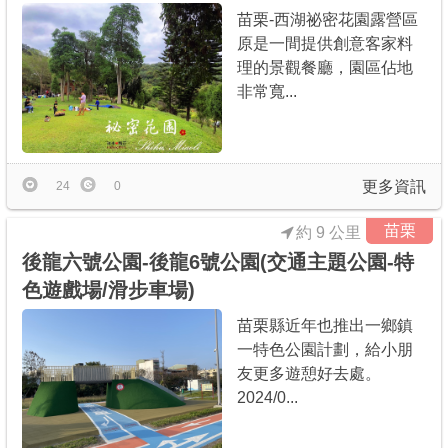
苗栗-西湖祕密花園露營區
原是一間提供創意客家料
理的景觀餐廳，園區佔地
非常寬...
更多資訊
24
0
苗栗
約 9 公里
後龍六號公園-後龍6號公園(交通主題公園-特
色遊戲場/滑步車場)
苗栗縣近年也推出一鄉鎮
一特色公園計劃，給小朋
友更多遊憩好去處。
2024/0...