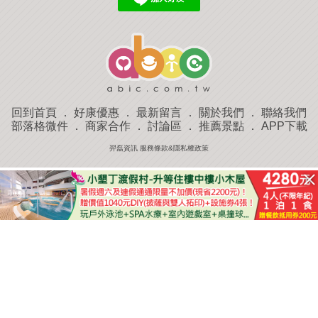
回到首頁
．
好康優惠
．
最新留言
．
關於我們
．
聯絡我們
部落格微件
．
商家合作
．
討論區
．
推薦景點
．
APP下載
羿磊資訊 服務條款&隱私權政策