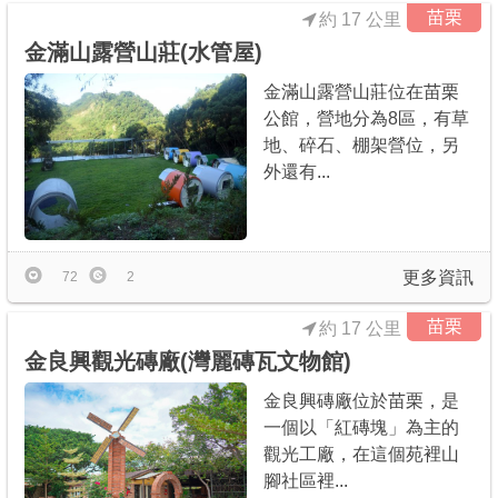
苗栗
約 17 公里
金滿山露營山莊(水管屋)
金滿山露營山莊位在苗栗
公館，營地分為8區，有草
地、碎石、棚架營位，另
外還有...
更多資訊
72
2
苗栗
約 17 公里
金良興觀光磚廠(灣麗磚瓦文物館)
金良興磚廠位於苗栗，是
一個以「紅磚塊」為主的
觀光工廠，在這個苑裡山
腳社區裡...