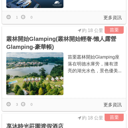
更多資訊
1
0
苗栗
約 18 公里
叢林開始Glamping(叢林開始輕奢‧懶人露營
Glamping-豪華帳)
苗栗叢林開始Glamping座
落在明德水庫旁，擁有漂
亮的湖光水色，景色優美...
更多資訊
3
0
苗栗
約 18 公里
享沐時光莊園渡假酒店