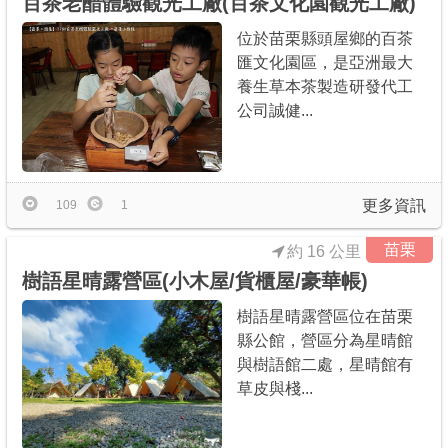
百茶老醋體驗觀光工廠(百茶文化園觀光工廠)
位於苗栗縣頭屋鄉的百茶
匯文化園區，是亞洲最大
養生草本茶製造研發代工
公司誠健...
更多資訊
109
1
苗栗
約 16 公里
樹語星晴露營區(小木屋/貨櫃屋/豪華帳)
樹語星晴露營區位在苗栗
縣公館，營區分為星晴館
與樹語館二處，星晴館有
草皮與棧...