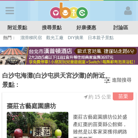
歡迎加入
附近景點
搜尋景點
好康優惠
討論區
APP登入
熱門：
溜滑梯民宿
觀光工廠
DIY摘果
日本親子景點
特色遊戲場
親子住房優惠
台北親子餐廳
溫泉泡湯SPA
首 頁
搜尋景點
白沙屯海灘(白沙屯拱天宮沙灘)的附近
進階搜尋
景點 :
好康優惠
苗栗
約 15 公里
棗莊古藝庭園膳坊
最新消息
棗莊古藝庭園膳坊位於盛
產紅棗的苗栗縣公館鄉，
最新留言
雖然是以客家菜獲得網路