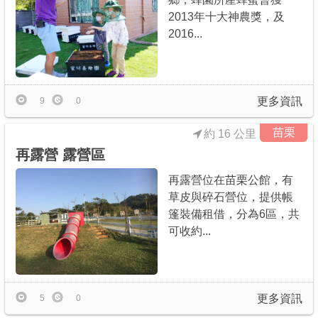
2013年十大神農獎，及
2016...
更多資訊
9
0
苗栗
約 16 公里
再露營 露營區
再露營位在苗栗公館，有
草皮與碎石營位，提供帳
篷裝備租借，分為6區，共
可收約...
更多資訊
5
0