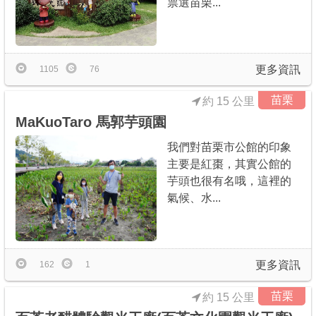
票選苗栗...
商家合作
推薦景點
更多資訊
1105
76
苗栗
約 15 公里
討論區
MaKuoTaro 馬郭芋頭園
我們對苗栗市公館的印象
聯絡我們
主要是紅棗，其實公館的
芋頭也很有名哦，這裡的
氣候、水...
APP下載
更多資訊
162
1
苗栗
約 15 公里