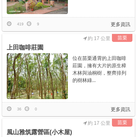
更多資訊
419
9
苗栗
約 17 公里
上田咖啡莊園
位在苗栗通霄的上田咖啡
莊園，擁有大片的原生樟
木林與油桐樹，整齊排列
的樹林綠...
更多資訊
36
0
苗栗
約 17 公里
風山雅筑露營區(小木屋)