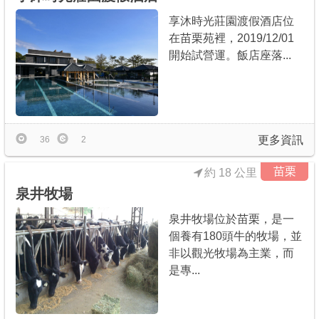
享沐時光莊園渡假酒店位
在苗栗苑裡，2019/12/01
開始試營運。飯店座落...
更多資訊
36
2
苗栗
約 18 公里
泉井牧場
泉井牧場位於苗栗，是一
個養有180頭牛的牧場，並
非以觀光牧場為主業，而
是專...