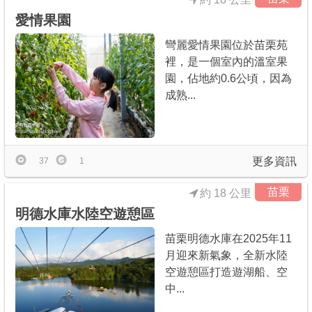
愛情果園
彎麗愛情果園位於苗栗苑
裡，是一個室內的溫室果
園，佔地約0.6公頃，因為
成熟...
更多資訊
37
1
苗栗
約 18 公里
明德水庫水陸空遊憩區
苗栗明德水庫在2025年11
月迎來新氣象，全新水陸
空遊憩區打造遊湖船、空
中...