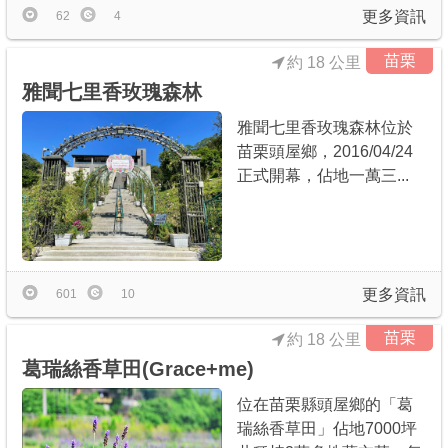
更多資訊
62
4
苗栗
約 18 公里
雅聞七里香玫瑰森林
雅聞七里香玫瑰森林位於
苗栗頭屋鄉，2016/04/24
正式開幕，佔地一萬三...
更多資訊
601
10
苗栗
約 18 公里
葛瑞絲香草田(Grace+me)
位在苗栗縣頭屋鄉的「葛
瑞絲香草田」佔地7000坪