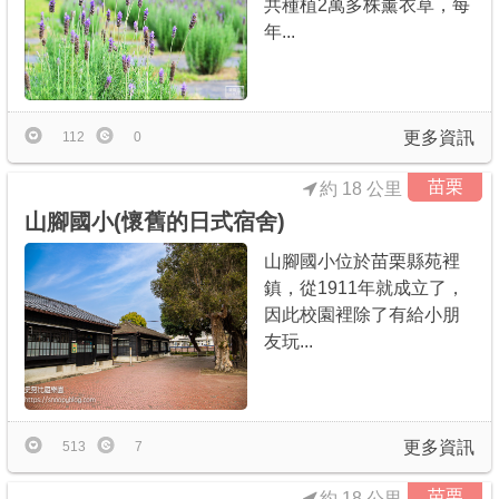
共種植2萬多株薰衣草，每
年...
更多資訊
112
0
苗栗
約 18 公里
山腳國小(懷舊的日式宿舍)
山腳國小位於苗栗縣苑裡
鎮，從1911年就成立了，
因此校園裡除了有給小朋
友玩...
更多資訊
513
7
苗栗
約 18 公里