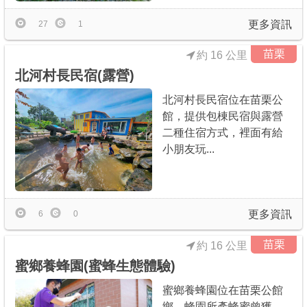
更多資訊
27
1
苗栗
約 16 公里
北河村長民宿(露營)
北河村長民宿位在苗栗公
館，提供包棟民宿與露營
二種住宿方式，裡面有給
小朋友玩...
更多資訊
6
0
苗栗
約 16 公里
蜜鄉養蜂園(蜜蜂生態體驗)
蜜鄉養蜂園位在苗栗公館
鄉，蜂園所產蜂蜜曾獲