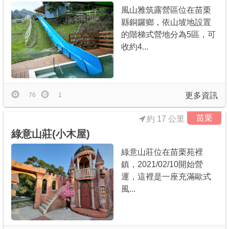
風山雅筑露營區位在苗栗
縣銅鑼鄉，依山坡地設置
的階梯式營地分為5區，可
收約4...
更多資訊
76
1
苗栗
約 17 公里
綠意山莊(小木屋)
綠意山莊位在苗栗苑裡
鎮，2021/02/10開始營
運，這裡是一座充滿歐式
風...