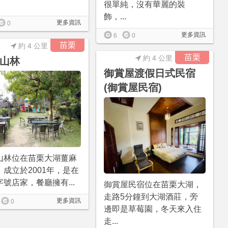
很單純，沒有華麗的裝
飾，...
更多資訊
0
更多資訊
6
0
苗栗
約 4 公里
苗栗
約 4 公里
山林
御賞屋渡假日式民宿
(御賞屋民宿)
山林位在苗栗大湖薑麻
，成立於2001年，是在
號店家，餐廳擁有...
御賞屋民宿位在苗栗大湖，
走路5分鐘到大湖酒莊，旁
更多資訊
0
邊即是草莓園，冬天來入住
走...