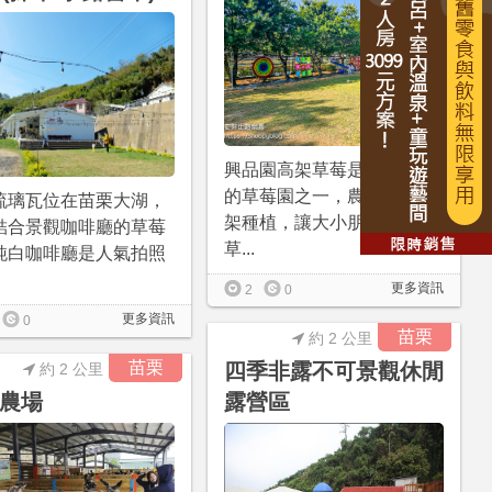
興品園高架草莓是苗栗大湖
的草莓園之一，農園全為高
琉璃瓦位在苗栗大湖，
架種植，讓大小朋友輕鬆採
結合景觀咖啡廳的草莓
草...
純白咖啡廳是人氣拍照
更多資訊
2
0
更多資訊
0
苗栗
約 2 公里
苗栗
四季非露不可景觀休閒
約 2 公里
農場
露營區