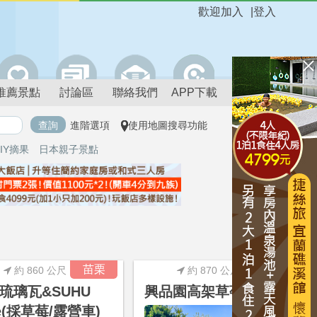
歡迎加入
|
登入
推薦景點
討論區
聯絡我們
APP下載
進階選項
使用地圖搜尋功能
IY摘果
日本親子景點
進階搜尋
苗栗
苗栗
約 860 公尺
約 870 公尺
琉璃瓦&SUHU
興品園高架草莓
fé(採草莓/露營車)