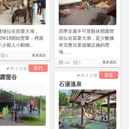
農場位在苗栗大湖，
四季非露不可景觀休閒露營
4/09/18開始營業；裡面
區位在苗栗大湖，是少數擁
少親人小動物...
有完整兒童遊樂設施的營
地，...
更多資訊
0
更多資訊
162
5
新竹
約 2 公里
苗栗
約 2 公里
露螢谷
石湯溫泉