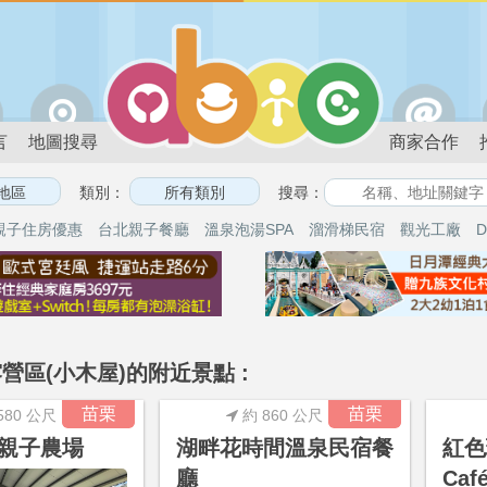
言
地圖搜尋
商家合作
類別：
搜尋：
親子住房優惠
台北親子餐廳
溫泉泡湯SPA
溜滑梯民宿
觀光工廠
D
營區(小木屋)的附近景點 :
苗栗
苗栗
580 公尺
約 860 公尺
親子農場
湖畔花時間溫泉民宿餐
紅色
廳
Ca