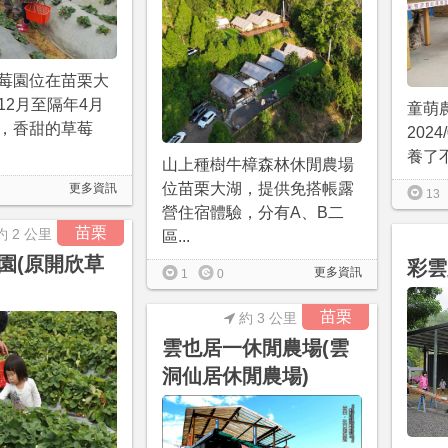
莓園位在苗栗大
12月至隔年4月
童萌
，香甜的草莓
202
養了不
山上種樹牛樟森林休閒農場
位苗栗大湖，提供免搭帳露
更多資訊
13
營住宿體驗，分有A、B二
苗栗
約 2 公里
區...
園(原開欣草
彩雲
更多資訊
1
0
苗栗
約 3 公里
雲也居一休閒農場(雲
洞仙居休閒農場)