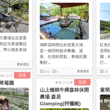
子農場位在苗栗
附設兒童遊樂設
湖畔花時間位於苗栗大湖，
紅色
，帶小朋友來採
是一個同時提供餐廳、溫
是間
泉、住宿的景點，整個莊園
園，
剛好...
打...
更多資訊
更多資訊
201
8
10
苗栗
940 公尺
苗栗
草莓園
約 2 公里
山上種樹牛樟森林休閒
童萌
農場.森居
Glamping(狩獵帳)