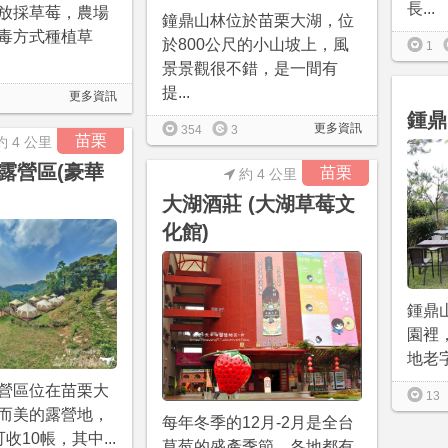
長...
放採草莓，農場
鐘鼎山林位於苗栗大湖，位
毒方式種植草
於800公尺的小山坡上，風
1
景景觀很不錯，是一間有
提...
更多資訊
鍾鼎
更多資訊
354
3
苗栗
約 4 公里
露營區(豪華
苗栗
約 4 公里
大湖酒莊 (大湖草莓文
化館)
鍾鼎
園裡
地老字
營區位在苗栗大
13
而美的露營地，
每年冬季的12月-2月是全台
收10帳，其中...
草莓的盛產季節，各地都有