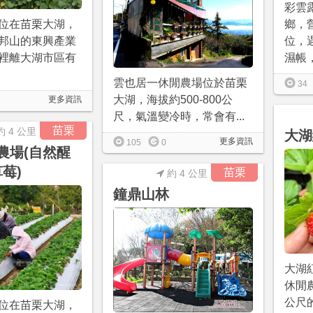
彩雲
位在苗栗大湖，
鄉，
邦山的東興產業
位，
裡離大湖市區有
濕帳，.
雲也居一休閒農場位於苗栗
34
大湖，海拔約500-800公
更多資訊
尺，氣溫變冷時，常會有...
苗栗
約 4 公里
大湖
更多資訊
105
0
醒農場(自然醒
莓)
苗栗
約 4 公里
鐘鼎山林
大湖
休閒
公尺
位在苗栗大湖，