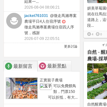
結果一...
2026-08-04 08:06:21
妍美草莓園
就在往馬拉
jacket761031
@
徵走馬瀨專案
道路上，這
農場平日4人住宿序號
段...
徵走馬瀨專案農場住宿四人序
號，感謝
4
0
2026-07-09 22:05:51
更多討論
自然 ‧ 
農場-採草
最新景點
最新留言
正實親子農場
可以免費餵鳥
類，門票150
可以折抵，有大...
自然醒農場