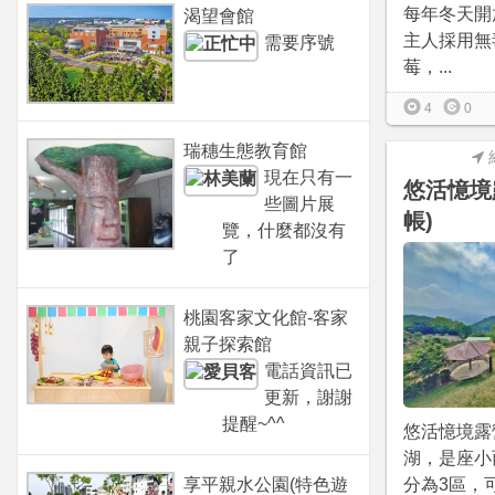
每年冬天開
渴望會館
主人採用無
需要序號
莓，...
4
0
瑞穗生態教育館
現在只有一
悠活憶境
些圖片展
帳)
覽，什麼都沒有
了
桃園客家文化館-客家
親子探索館
電話資訊已
更新，謝謝
提醒~^^
悠活憶境露
湖，是座小
享平親水公園(特色遊
分為3區，可