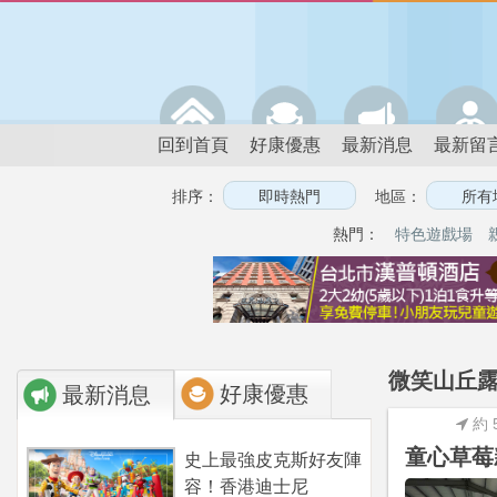
回到首頁
好康優惠
最新消息
最新留
排序：
地區：
熱門：
特色遊戲場
微笑山丘露
好康優惠
最新消息
約 
童心草莓
史上最強皮克斯好友陣
容！香港迪士尼