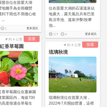
露螢谷位在苗栗大湖
營地幾乎為全雨棚營
位在苗栗大湖的石湯溫泉佔
遇到下雨也不用擔心收
地廣大，露天風呂共有巴里
..
島涼亭池、溫泉沖擊/按摩
池...
更多資訊
1
更多資訊
177
4
苗栗
約 4 公里
苗栗
約 4 公里
紅香草莓園
琉璃秋境
紅香草莓園位在薑麻園
農業園區內，海拔700
琉璃秋境位在苗栗大湖，
的高度很適合草莓生
2022年7月開始營運，這裡