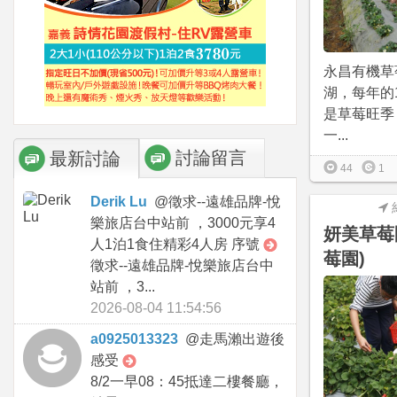
永昌有機草
湖，每年的
是草莓旺季
一...
討論留言
最新討論
44
1
Derik Lu
@
徵求--遠雄品牌-悅
樂旅店台中站前 ，3000元享4
妍美草莓
人1泊1食住精彩4人房 序號
莓園)
徵求--遠雄品牌-悅樂旅店台中
站前 ，3...
2026-08-04 11:54:56
a0925013323
@
走馬瀨出遊後
感受
8/2一早08：45抵達二樓餐廳，