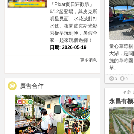
「Pixar夏日狂歡趴」
6/12起登場，與皮克斯
明星見面、水花派對打
水仗、夜間皮克斯光影
秀從早玩到晚，暑假全
家一起來玩個過癮！
童心草莓親
日期: 2026-05-19
大湖，是間
更多消息
施的草莓園
草...
3
0
廣告合作
約 
永昌有機