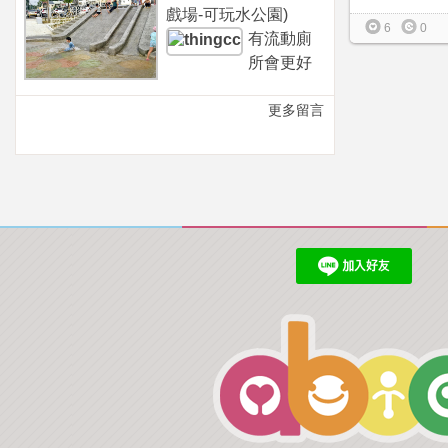
戲場-可玩水公園)
6
0
有流動廁
所會更好
更多留言