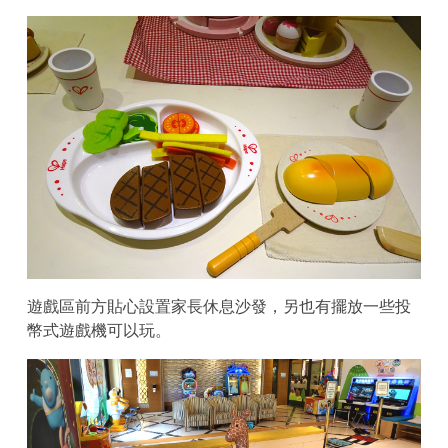
遊戲區前方貼心設置家長休息沙發，另也有擺放一些投
幣式遊戲機可以玩。