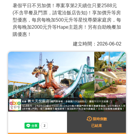
暑假平日不另加價！專案享第2天續住只要2588元
商家合作
(不含早餐及門票，請電洽飯店告知)！享加價升等房
型優惠，每房每晚加500元升等星悅尊榮家庭房，每
房每晚加2000元升等Hape主題房！另有自助晚餐加
推薦景點
購優惠！
建立時間：2026-06-02
討論區
聯絡我們
APP下載
限時倒數
已結束