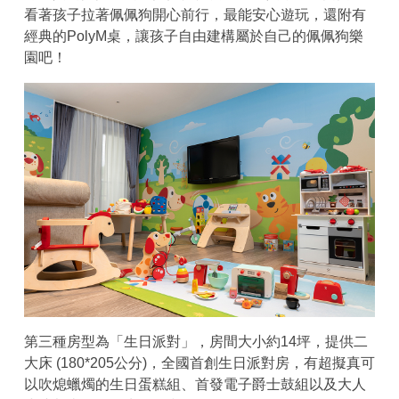
看著孩子拉著佩佩狗開心前行，最能安心遊玩，還附有
經典的PolyM桌，讓孩子自由建構屬於自己的佩佩狗樂
園吧！
第三種房型為「生日派對」，房間大小約14坪，提供二
大床 (180*205公分)，全國首創生日派對房，有超擬真可
以吹熄蠟燭的生日蛋糕組、首發電子爵士鼓組以及大人