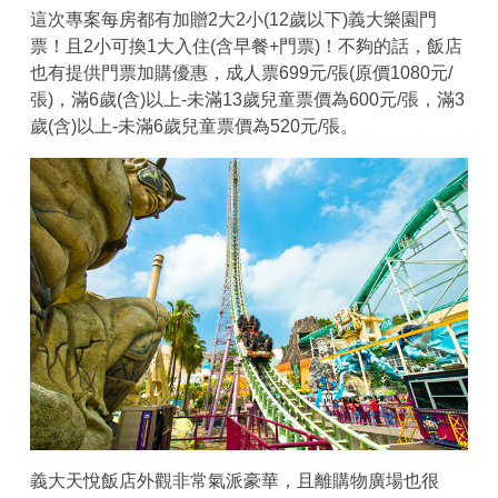
這次專案每房都有加贈2大2小(12歲以下)義大樂園門
票！且2小可換1大入住(含早餐+門票)！不夠的話，飯店
也有提供門票加購優惠，成人票699元/張(原價1080元/
張)，滿6歲(含)以上-未滿13歲兒童票價為600元/張，滿3
歲(含)以上-未滿6歲兒童票價為520元/張。
義大天悅飯店外觀非常氣派豪華，且離購物廣場也很