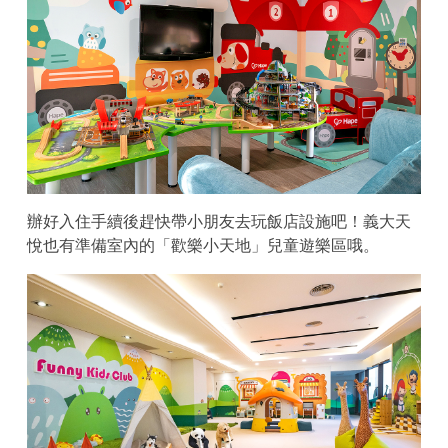
辦好入住手續後趕快帶小朋友去玩飯店設施吧！義大天
悅也有準備室內的「歡樂小天地」兒童遊樂區哦。