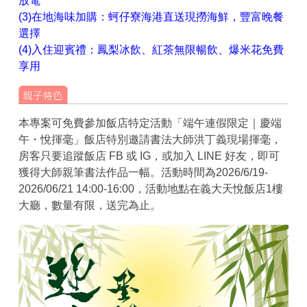
放電
(3)在地海味加購：蚵仔寮海港直送現撈海鮮，豐富晚餐
選擇
(4)入住迎賓禮：鳳梨冰飲、紅茶無限暢飲、爆米花免費
享用
本專案可免費參加飯店特定活動「端午連假限定｜慶端
午・悅揮毫」飯店特別邀請書法大師洪丁義現場揮毫，
房客只要追蹤飯店 FB 或 IG，或加入 LINE 好友，即可
獲得大師親筆書法作品一幅。活動時間為2026/6/19-
2026/06/21 14:00-16:00，活動地點在義大天悅飯店1樓
大廳，數量有限，送完為止。