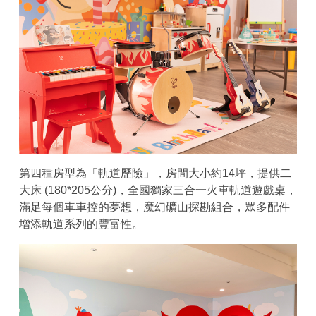
第四種房型為「軌道歷險」，房間大小約14坪，提供二
大床 (180*205公分)，全國獨家三合一火車軌道遊戲桌，
滿足每個車車控的夢想，魔幻礦山探勘組合，眾多配件
增添軌道系列的豐富性。