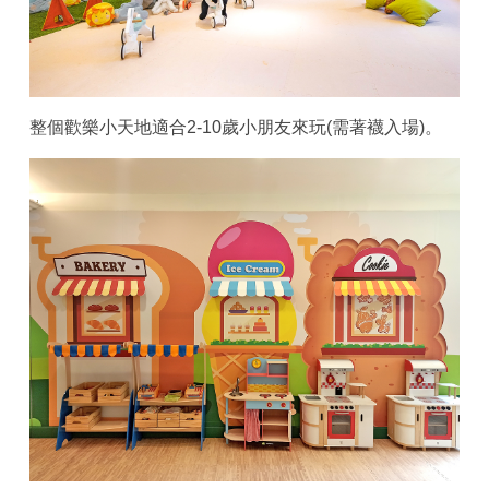
整個歡樂小天地適合2-10歲小朋友來玩(需著襪入場)。