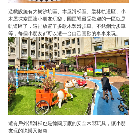
遊戲設施有大樹沙坑區、木屋滑梯區、叢林軌道區、小
木屋探索區讓小朋友玩樂，園區裡最受歡迎的一區就是
軌道區了，這裡放置了多款木製滑步車、不銹鋼滑步車
等，每個小朋友都可以選一台自己喜歡的車車來玩。
還有戶外溜滑梯也是德國原廠的安全木製玩具，讓小朋
友玩的快樂又健康。