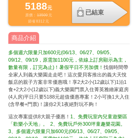
5188
元
已結束
原價：
13500
元
節省
8312
元
商品介紹
多個週六限量只加600元(06/13、06/27、09/05、
09/12、09/19，原需加1100元，依線上訂房顯示為主，
數量有限，訂完為止)！暑假平日不另加價！
找個時間帶
全家人到義大樂園走走吧！這次愛貝客推出的義大天悅
飯店的親子方案非常優惠哦！享2大2小(12歲以下)1泊1
食+2大2小(12歲以下)義大樂園門票入住菁英雅緻家庭房
(4人房)平日只要5188元超值優惠專案！2小可換1大入住
(含早餐+門票)！讓你2天1夜絕對玩不夠！
這次專案提供8大親子優惠！
1、免費玩室內兒童遊樂區
「歡樂小天地」。 2、免費玩戶外300坪童趣樂花園。
3、多個週六限量只加600元(06/13、06/27、09/05、