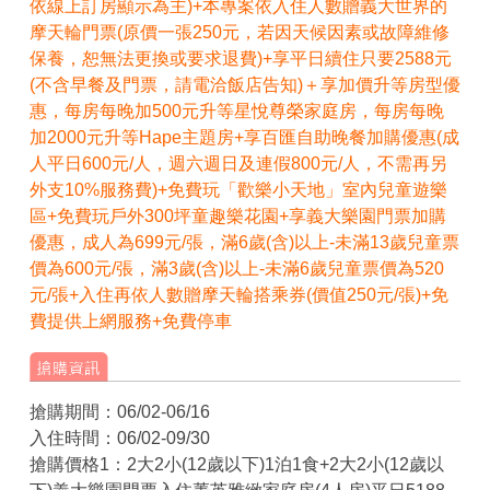
依線上訂房顯示為主)+本專案依入住人數贈義大世界的
摩天輪門票(原價一張250元，若因天候因素或故障維修
保養，恕無法更換或要求退費)+享平日續住只要2588元
(不含早餐及門票，請電洽飯店告知)＋享加價升等房型優
惠，每房每晚加500元升等星悅尊榮家庭房，每房每晚
加2000元升等Hape主題房+享百匯自助晚餐加購優惠(成
人平日600元/人，週六週日及連假800元/人，不需再另
外支10%服務費)+免費玩「歡樂小天地」室內兒童遊樂
區+免費玩戶外300坪童趣樂花園+享義大樂園門票加購
優惠，成人為699元/張，滿6歲(含)以上-未滿13歲兒童票
價為600元/張，滿3歲(含)以上-未滿6歲兒童票價為520
元/張+入住再依人數贈摩天輪搭乘券(價值250元/張)+免
費提供上網服務+免費停車
搶購期間：06/02-06/16
入住時間：06/02-09/30
搶購價格1：2大2小(12歲以下)1泊1食+2大2小(12歲以