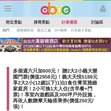
歡迎加入
附近景點
搜尋景點
好康優惠
討論區
APP登入
熱門：
特色遊戲場
親子住房優惠
台北親子餐廳
溫泉泡湯SPA
溜滑梯民宿
觀光工廠
DIY摘果
日本親子景點
首 頁
搜尋景點
多個週六只加600元！ 贈2大2小義大樂
好康優惠
園門票(價值2958元)！義大天悅5188元
享2大2小(12歲以下)1泊1食住菁英雅緻
最新消息
家庭房！2小可換1大入住(含早餐+門
票)！享室內遊戲區及300坪戶外設施，
再依人數贈摩天輪搭乘券(價值250元/
最新留言
張)！