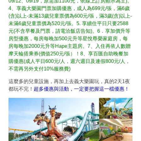
09/12、09/19，原需加1100元，依線上訂房顯示為主)。
4、享義大樂園門票加購優惠，成人為699元/張，滿6歲
(含)以上-未滿13歲兒童票價為600元/張，滿3歲(含)以上-
未滿6歲兒童票價為520元/張。5. 享續住平日只要2588
元(不含早餐及門票，請電洽飯店告知)。6．享加價升等
房型優惠，每房每晚加500元升等星悅尊榮家庭房，每
房每晚加2000元升等Hape主題房。7、入住再依人數贈
摩天輪搭乘券(價值250元/張）！8、享百匯自助晚餐加
購優惠(成人平日600元/人，週六週日及連假800元/人，
不需再另外支付10%服務費)
這麼多的兒童設施，再加上去義大樂園玩，真的2天1夜
都玩不完！
超多優惠與活動，一定要把握這一檔優惠！