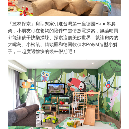
「叢林探索」房型獨家引進台灣第一座德國Hape攀爬
架，小朋友可在爸媽的陪伴中盡情放電探索，無論晴雨
都能讓孩子快樂撲蝶、探索這個美妙世界，就讓房內的
大嘴鳥、小松鼠、貓頭鷹和德國軟積木PolyM造型小獅
子，一起度過愉快的叢林假期吧！