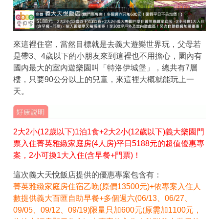
來這裡住宿，當然目標就是去義大遊樂世界玩，父母若
是帶3、4歲以下的小朋友來到這裡也不用擔心，園內有
國內最大的室內遊樂園叫「特洛伊城堡」，總共有7層
樓，只要90公分以上的兒童，來這裡大概就能玩上一
天。
2大2小(12歲以下)1泊1食+2大2小(12歲以下)義大樂園門
票入住菁英雅緻家庭房(4人房)平日5188元的超值優惠專
案，2小可換1大入住(含早餐+門票)！
這次義大天悅飯店提供的優惠專案包含有：
菁英雅緻家庭房住宿乙晚(原價13500元)+依專案入住人
數提供義大百匯自助早餐+多個週六(06/13、06/27、
09/05、09/12、09/19)限量只加600元(原需加1100元，