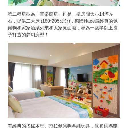
第二種房型為「童樂廚房」也是一樣房間大小14坪左
右，提供二大床 (180*205公分)，德國Hape最經典的佩
佩狗和家家酒系列來和大家見面囉，專為一歲半以上孩
子打造的夢幻房型！
有經典的搖搖木馬、拖拉佩佩狗牽繩玩具，爸爸媽媽能