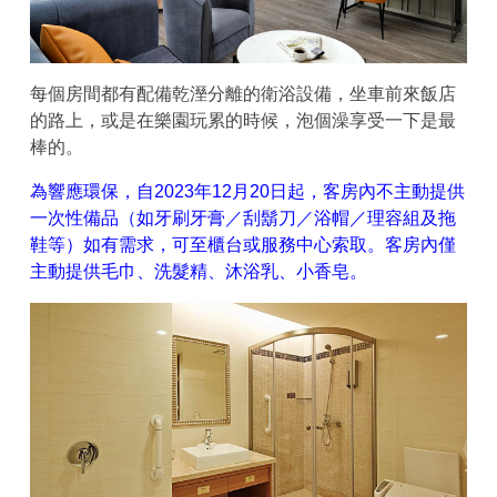
每個房間都有配備乾溼分離的衛浴設備，坐車前來飯店
的路上，或是在樂園玩累的時候，泡個澡享受一下是最
棒的。
為響應環保，自2023年12月20日起，客房內不主動提供
一次性備品（如牙刷牙膏／刮鬍刀／浴帽／理容組及拖
鞋等）如有需求，可至櫃台或服務中心索取。客房內僅
主動提供毛巾、洗髮精、沐浴乳、小香皂。