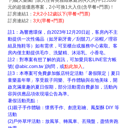
下)義大樂園門票入住菁英雅緻家庭房(4人房)平日5188
元的超值優惠專案，2小可換1大入住(含早餐+門票)！
訂房連結1：
2大2小12歲以下(早餐+門票)
訂房連結2：
3大(早餐+門票)
註1：為響應環保，自2023年12月20日起，客房內不主
動提供一次性備品（如牙刷牙膏／刮鬍刀／浴帽／理容
組及拖鞋等）如有需求，可至櫃台或服務中心索取。客
房內僅主動提供毛巾、洗髮精、沐浴乳、小香皂。
註2：對專案有想了解的資訊，可加愛貝客LINE官方帳
號( @abic.com.tw )詢問，或
點此加入
。
註3：本專案可免費參加飯店特定活動「暑假限定｜夏日
童樂嘉年華」享受親子同樂、手作體驗與在地美味，開
啟充滿童趣的夏日假期，部分活動需自費參加，活動內
容與供應品項依現場公告為準。
暑假活動亮點：
(1)親子手作體驗：懷舊手作、創意彩繪、鳳梨酥 DIY 等
活動
(2)戶外草坪活動：放風箏、轉風車、丟飛盤，盡情奔跑