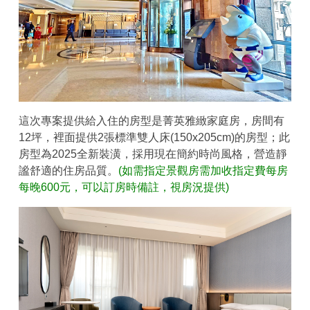
這次專案提供給入住的房型是菁英雅緻家庭房，房間有
12坪，裡面提供2張標準雙人床(150x205cm)的房型；此
房型為2025全新裝潢，採用現在簡約時尚風格，營造靜
謐舒適的住房品質。
(如需指定景觀房需加收指定費每房
每晚600元，可以訂房時備註，視房況提供)