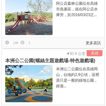
阿公店森林公園位在高雄
市燕巢區，就在阿公店水
庫旁，於2016/03/23正...
更多資訊
136
1
高雄
約 9 公里
本洲公二公園(螺絲主題遊戲場-特色遊戲場)
本洲公二公園位在高雄岡
山，佔地約2.9公頃，這裡
原只是一般的綠地公園，
經過...