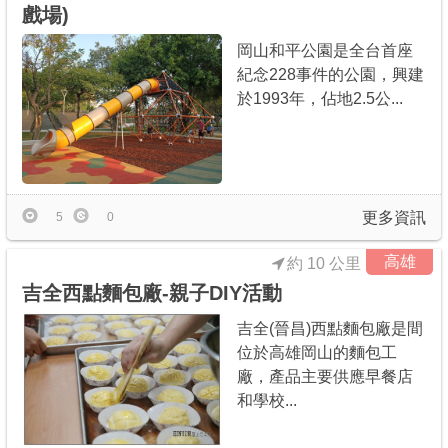
戲場)
岡山和平公園是全台首座
紀念228事件的公園，興建
於1993年，佔地2.5公...
更多資訊
5
0
高雄
約 10 公里
吉全西點麵包廠-親子DIY活動
吉全(晉昌)西點麵包廠是間
位於高雄岡山的麵包工
廠，產品主要供應早餐店
和學校...