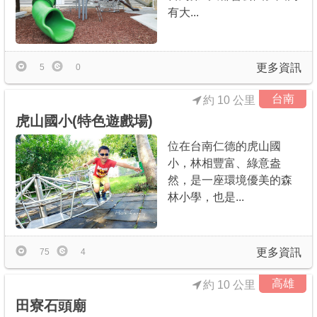
有大...
更多資訊
5
0
台南
約 10 公里
虎山國小(特色遊戲場)
位在台南仁德的虎山國
小，林相豐富、綠意盎
然，是一座環境優美的森
林小學，也是...
更多資訊
75
4
高雄
約 10 公里
田寮石頭廟