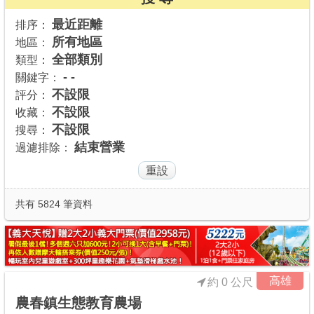
商家合作
最近距離
排序：
所有地區
地區：
全部類別
類型：
推薦景點
- -
關鍵字：
不設限
評分：
不設限
收藏：
討論區
不設限
搜尋：
結束營業
過濾排除：
聯絡我們
APP下載
共有 5824 筆資料
高雄
約 0 公尺
農春鎮生態教育農場