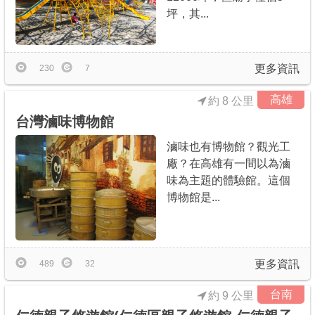
坪，其...
更多資訊
230
7
高雄
約 8 公里
台灣滷味博物館
滷味也有博物館？觀光工
廠？在高雄有一間以為滷
味為主題的體驗館。這個
博物館是...
更多資訊
489
32
台南
約 9 公里