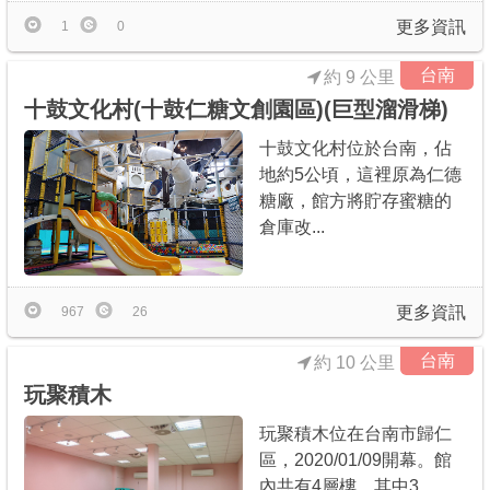
更多資訊
1
0
台南
約 9 公里
十鼓文化村(十鼓仁糖文創園區)(巨型溜滑梯)
十鼓文化村位於台南，佔
地約5公頃，這裡原為仁德
糖廠，館方將貯存蜜糖的
倉庫改...
更多資訊
967
26
台南
約 10 公里
玩聚積木
玩聚積木位在台南市歸仁
區，2020/01/09開幕。館
內共有4層樓，其中3...