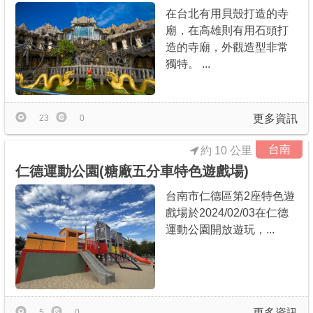
在台北有用貝殼打造的寺
廟，在高雄則有用石頭打
造的寺廟，外觀造型非常
獨特。 ...
更多資訊
23
0
台南
約 10 公里
仁德運動公園(糖廠五分車特色遊戲場)
台南市仁德區第2座特色遊
戲場於2024/02/03在仁德
運動公園開放遊玩，...
更多資訊
5
0