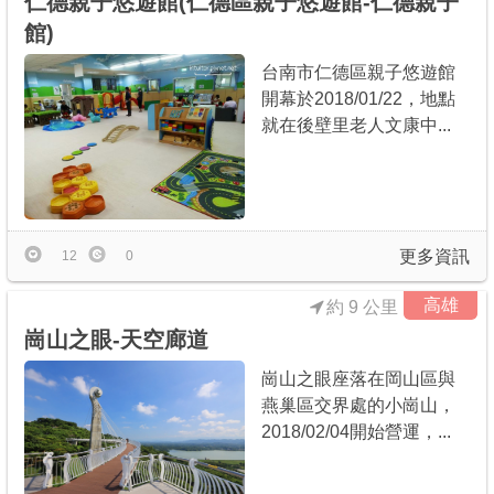
仁德親子悠遊館(仁德區親子悠遊館-仁德親子
館)
台南市仁德區親子悠遊館
開幕於2018/01/22，地點
就在後壁里老人文康中...
更多資訊
12
0
高雄
約 9 公里
崗山之眼-天空廊道
崗山之眼座落在岡山區與
燕巢區交界處的小崗山，
2018/02/04開始營運，...