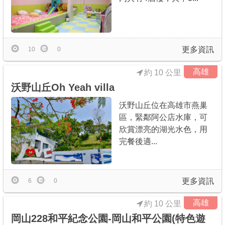
更多資訊
10
0
高雄
約 10 公里
沃野山丘Oh Yeah villa
沃野山丘位在高雄市燕巢
區，緊鄰阿公店水庫，可
欣賞漂亮的湖光水色，用
完餐後適...
更多資訊
6
0
高雄
約 10 公里
岡山228和平紀念公園-岡山和平公園(特色遊