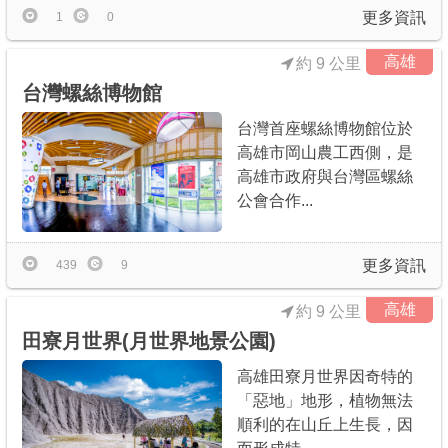
更多資訊
1
0
高雄
約 9 公里
台灣螺絲博物館
台灣首座螺絲博物館位於
高雄市岡山農工西側，是
高雄市政府與台灣區螺絲
公會合作...
更多資訊
439
9
高雄
約 9 公里
田寮月世界(月世界地景公園)
高雄田寮月世界因奇特的
「惡地」地形，植物無法
順利的在山丘上生長，因