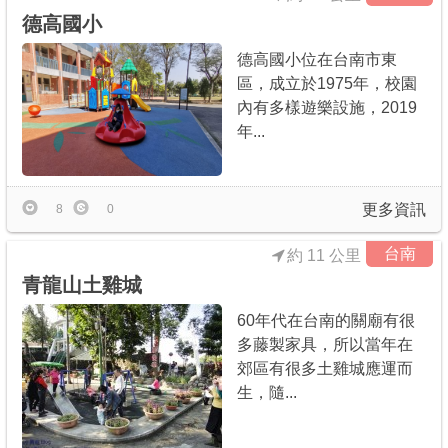
德高國小
德高國小位在台南市東
區，成立於1975年，校園
內有多樣遊樂設施，2019
年...
更多資訊
8
0
台南
約 11 公里
青龍山土雞城
60年代在台南的關廟有很
多藤製家具，所以當年在
郊區有很多土雞城應運而
生，隨...