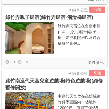
台南
約 8 公里
綠竹弄親子民宿(綠竹弄民宿-溜滑梯民宿)
綠竹弄民宿位在台南市歸
仁區，提供溜滑梯親子
房、聲控劇院房以及適合
單身的背包...
更多資訊
1
0
高雄
約 8 公里
路竹南巡代天宮兒童遊戲場(特色遊戲場)(維修
暫停開放)
南巡代天宮位在高雄縣路
竹科學園區內，佔地約
12000坪，但廟宇僅佔5