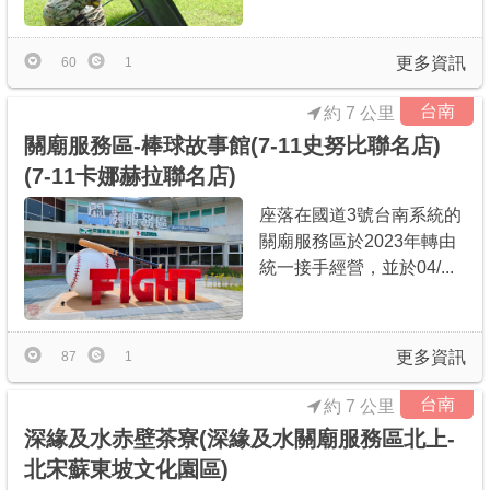
更多資訊
60
1
台南
約 7 公里
關廟服務區-棒球故事館(7-11史努比聯名店)
(7-11卡娜赫拉聯名店)
座落在國道3號台南系統的
關廟服務區於2023年轉由
統一接手經營，並於04/...
更多資訊
87
1
台南
約 7 公里
深緣及水赤壁茶寮(深緣及水關廟服務區北上-
北宋蘇東坡文化園區)