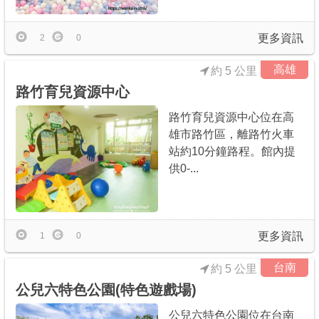
更多資訊
2
0
高雄
約 5 公里
路竹育兒資源中心
路竹育兒資源中心位在高
雄市路竹區，離路竹火車
站約10分鐘路程。館內提
供0-...
更多資訊
1
0
台南
約 5 公里
公兒六特色公園(特色遊戲場)
公兒六特色公園位在台南