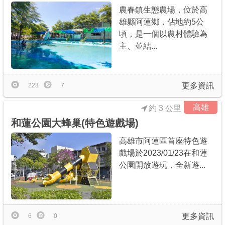
農春鎮生態農場，位於高
雄縣阿蓮鄉，佔地約5公
頃，是一個以農村體驗為
主、並結...
更多資訊
223
7
高雄
約 3 公里
和蓮公園大蜂巢(特色遊戲場)
高雄市阿蓮區首座特色遊
戲場於2023/01/23在和蓮
公園開放遊玩，全新遊...
更多資訊
6
0