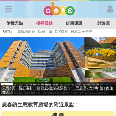
歡迎加入
附近景點
搜尋景點
好康優惠
討論區
APP登入
熱門：
溜滑梯民宿
觀光工廠
DIY摘果
日本親子景點
特色遊戲場
親子住房優惠
台北親子餐廳
溫泉泡湯SPA
首 頁
搜尋景點
好康優惠
贈九族文化村門票2張(總價值1100元*2)！4099元享日月潭經典大飯
最新消息
店...
農春鎮生態教育農場的附近景點 :
最新留言
搜 尋