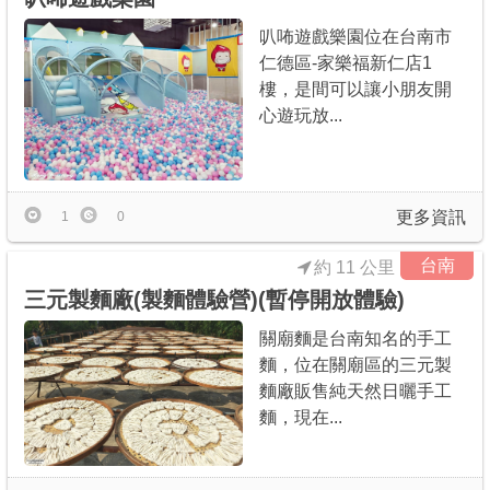
叭咘遊戲樂園位在台南市
仁德區-家樂福新仁店1
樓，是間可以讓小朋友開
心遊玩放...
更多資訊
1
0
台南
約 11 公里
三元製麵廠(製麵體驗營)(暫停開放體驗)
關廟麵是台南知名的手工
麵，位在關廟區的三元製
麵廠販售純天然日曬手工
麵，現在...