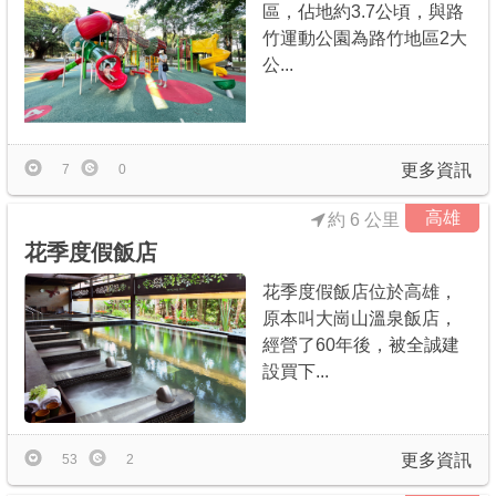
區，佔地約3.7公頃，與路
竹運動公園為路竹地區2大
公...
更多資訊
7
0
高雄
約 6 公里
花季度假飯店
花季度假飯店位於高雄，
原本叫大崗山溫泉飯店，
經營了60年後，被全誠建
設買下...
更多資訊
53
2