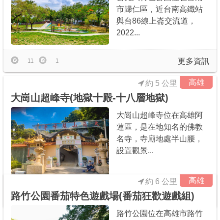
市歸仁區，近台南高鐵站
與台86線上崙交流道，
2022...
更多資訊
11
1
高雄
約 5 公里
大崗山超峰寺(地獄十殿-十八層地獄)
大崗山超峰寺位在高雄阿
蓮區，是在地知名的佛教
名寺，寺廟地處半山腰，
設置觀景...
高雄
約 6 公里
路竹公園番茄特色遊戲場(番茄狂歡遊戲組)
更多資訊
9
0
路竹公園位在高雄市路竹