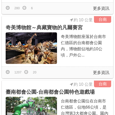
更多資訊
280
6
台南
約 10 公里
奇美博物館～典藏寶物的凡爾賽宮
奇美博物館座落於台南市
仁德區的台南都會公園
內，博物館佔地約10公
頃，戶外公...
更多資訊
1207
20
台南
約 10 公里
臺南都會公園-台南都會公園特色遊戲場
台南都會公園位在台南市
仁德區，佔地66公頃，是
台灣第3大都會公園。園內