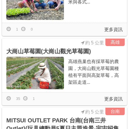
米與各式...
更多資訊
1
0
高雄
約 5 公里
大崗山草莓園(大崗山觀光草莓園)
高雄燕巢也有採草莓的農
園，大崗山觀光草莓園種
植有平面與高架草莓，高
架區走道...
更多資訊
35
1
台南
約 5 公里
MITSUI OUTLET PARK 台南(台南三井
Outlet)(玩具總動員5夏日主題造景-宇宙招集