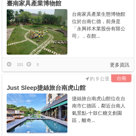
臺南家具產業博物館
台南家具產業生態博物館
位於台南仁德，前身是
「永興祥木業股份有限公
司」，在館...
更多資訊
101
0
台南
約 9 公里
Just Sleep捷絲旅台南虎山館
捷絲旅台南虎山館位在台
南市仁德區，鄰近台南人
氣景點-十鼓仁糖文創園
區，離奇...