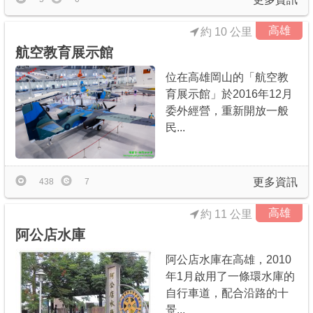
高雄
約 10 公里
航空教育展示館
位在高雄岡山的「航空教
育展示館」於2016年12月
委外經營，重新開放一般
民...
更多資訊
438
7
高雄
約 11 公里
阿公店水庫
阿公店水庫在高雄，2010
年1月啟用了一條環水庫的
自行車道，配合沿路的十
景...