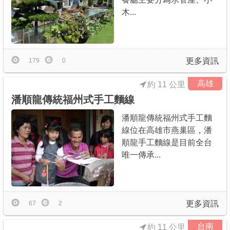
木...
更多資訊
179
0
高雄
約 11 公里
潘順龍傳統福州式手工麵線
潘順龍傳統福州式手工麵
線位在高雄市燕巢區，潘
順龍手工麵線是目前全台
唯一傳承...
更多資訊
67
2
台南
約 11 公里