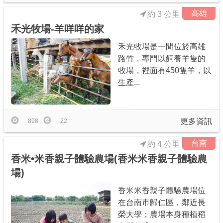
高雄
約 3 公里
禾光牧場-羊咩咩的家
禾光牧場是一間位於高雄
路竹，專門以飼養羊隻的
牧場，裡面有450隻羊，以
生產...
更多資訊
898
22
台南
約 4 公里
香米•米香親子體驗農場(香米米香親子體驗農
場)
香米米香親子體驗農場位
在台南市歸仁區，鄰近長
榮大學；農場本身種植稻