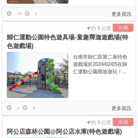
更多資訊
74
1
台南
約 9 公里
歸仁運動公園特色遊具場-童趣釋迦遊戲場(特
色遊戲場)
台南市歸仁區第二座特色
遊戲場於2024/02/05在歸
仁運動公園開放遊玩！...
更多資訊
4
0
高雄
約 9 公里
阿公店森林公園@阿公店水庫(特色遊戲場)