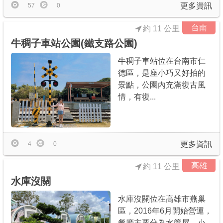
更多資訊
57
0
台南
約 11 公里
牛稠子車站公園(鐵支路公園)
牛稠子車站位在台南市仁
德區，是座小巧又好拍的
景點，公園內充滿復古風
情，有復...
更多資訊
4
0
高雄
約 11 公里
水庫沒關
水庫沒關位在高雄市燕巢
區，2016年6月開始營運，
餐廳主要分為水管屋、小