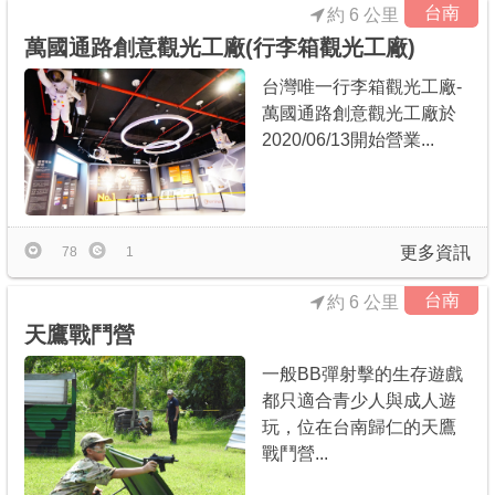
台南
約 6 公里
萬國通路創意觀光工廠(行李箱觀光工廠)
台灣唯一行李箱觀光工廠-
萬國通路創意觀光工廠於
2020/06/13開始營業...
更多資訊
78
1
台南
約 6 公里
天鷹戰鬥營
一般BB彈射擊的生存遊戲
都只適合青少人與成人遊
玩，位在台南歸仁的天鷹
戰鬥營...