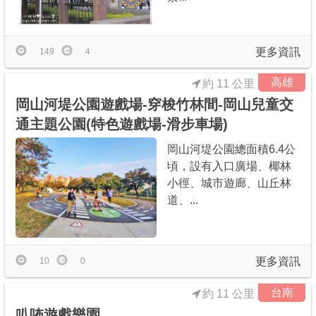
更多資訊
149
4
高雄
約 11 公里
岡山河堤公園遊戲場-穿梭竹林間-岡山兒童交
通主題公園(特色遊戲場-滑步車場)
岡山河堤公園總面積6.4公
頃，設有入口廣場、椰林
小徑、城市遊廊、山丘林
道、...
更多資訊
10
0
台南
約 11 公里
叭咘遊戲樂園