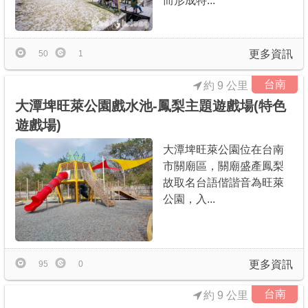
而形成特...
更多資訊
50
1
台南
約 9 公里
大潭埤旺萊公園戲水池-鳳梨主題遊戲場(特色
遊戲場)
大潭埤旺萊公園位在台南
市關廟區，關廟盛產鳳梨
故取名台語偕諧音為旺萊
公園，入...
更多資訊
95
0
台南
約 9 公里