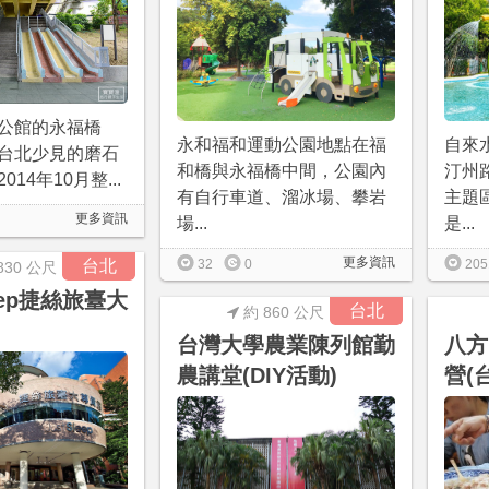
公館的永福橋
永和福和運動公園地點在福
自來
台北少見的磨石
和橋與永福橋中間，公園內
汀州
14年10月整...
有自行車道、溜冰場、攀岩
主題
更多資訊
場...
是...
更多資訊
台北
32
0
205
830 公尺
leep捷絲旅臺大
台北
約 860 公尺
台灣大學農業陳列館勤
八方
農講堂(DIY活動)
營(