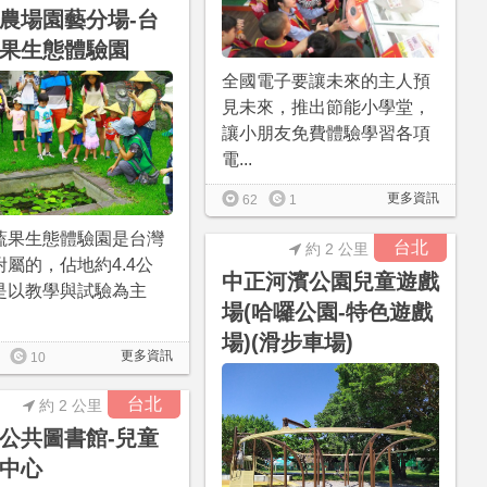
農場園藝分場-台
果生態體驗園
全國電子要讓未來的主人預
見未來，推出節能小學堂，
讓小朋友免費體驗學習各項
電...
更多資訊
62
1
蔬果生態體驗園是台灣
台北
約 2 公里
附屬的，佔地約4.4公
中正河濱公園兒童遊戲
是以教學與試驗為主
場(哈囉公園-特色遊戲
場)(滑步車場)
更多資訊
10
台北
約 2 公里
公共圖書館-兒童
中心