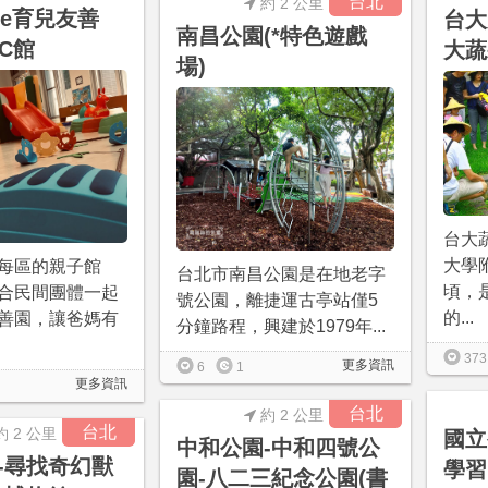
台北
約 2 公里
are育兒友善
台大
南昌公園(*特色遊戲
C館
大蔬
場)
台大
大學
每區的親子館
台北市南昌公園是在地老字
頃，
合民間團體一起
號公園，離捷運古亭站僅5
的...
善園，讓爸媽有
分鐘路程，興建於1979年...
373
更多資訊
6
1
更多資訊
台北
約 2 公里
台北
約 2 公里
國立
中和公園-中和四號公
-尋找奇幻獸
學習
園-八二三紀念公園(書