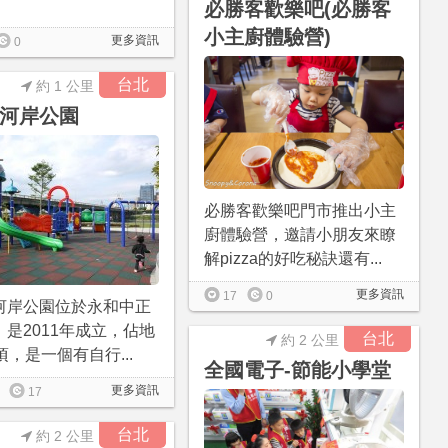
必勝客歡樂吧(必勝客
小主廚體驗營)
更多資訊
0
台北
約 1 公里
河岸公園
必勝客歡樂吧門市推出小主
廚體驗營，邀請小朋友來瞭
解pizza的好吃秘訣還有...
更多資訊
17
0
河岸公園位於永和中正
，是2011年成立，佔地
台北
約 2 公里
頃，是一個有自行...
全國電子-節能小學堂
更多資訊
17
台北
約 2 公里