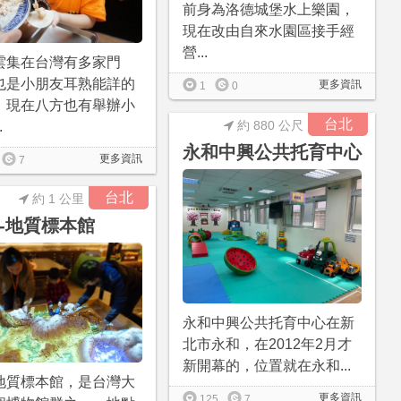
前身為洛德城堡水上樂園，
現在改由自來水園區接手經
營...
雲集在台灣有多家門
也是小朋友耳熟能詳的
更多資訊
1
0
。現在八方也有舉辦小
台北
約 880 公尺
.
永和中興公共托育中心
更多資訊
7
台北
約 1 公里
-地質標本館
永和中興公共托育中心在新
北市永和，在2012年2月才
新開幕的，位置就在永和...
地質標本館，是台灣大
更多資訊
125
7