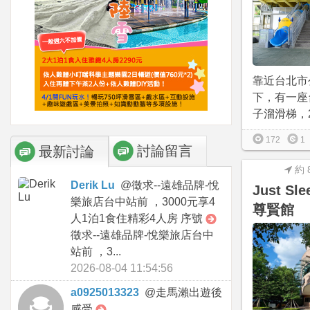
靠近台北市
下，有一座
子溜滑梯，20
172
1
討論留言
最新討論
約 
Derik Lu
@
徵求--遠雄品牌-悅
Just S
樂旅店台中站前 ，3000元享4
尊賢館
人1泊1食住精彩4人房 序號
徵求--遠雄品牌-悅樂旅店台中
站前 ，3...
2026-08-04 11:54:56
a0925013323
@
走馬瀨出遊後
感受