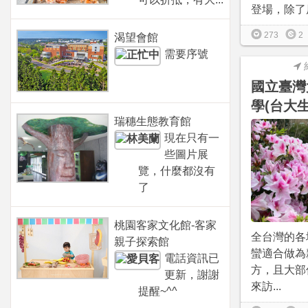
登場，除了原
273
2
渴望會館
需要序號
國立臺灣
學(台大
瑞穗生態教育館
現在只有一
些圖片展
覽，什麼都沒有
了
桃園客家文化館-客家
全台灣的各
親子探索館
蠻適合做為
電話資訊已
方，且大部
更新，謝謝
來訪...
提醒~^^