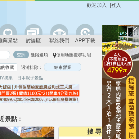
歡迎加入
|
登入
推薦景點
討論區
聯絡我們
APP下載
進階選項
使用地圖搜尋功能
我的收藏
過濾排除：
IY摘果
日本親子景點
近景點 :
搜 尋