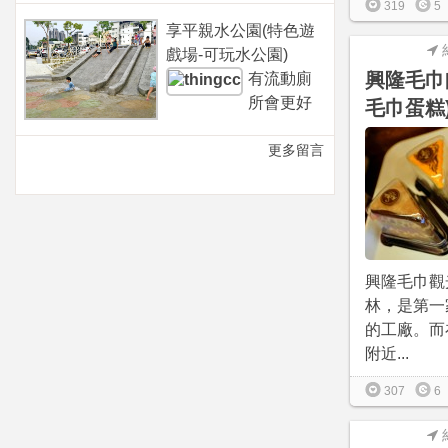
319
5
享平親水公園(特色遊
戲場-可玩水公園)
興隆毛巾師
有流動廁
所會更好
毛巾蛋糕
更多留言
興隆毛巾觀
林，是第一
的工廠。而
附近...
307
6