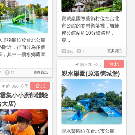
寶藏巖國際藝術村位在台北
市公館的眷村聚落裡，離捷
運公館站約10分鐘路程，
水博物館位於台北公館
穿...
路附近，裡面分為多個
更多資訊
280
7
區，其中一個水鄉庭園
台北
約 620 公尺
更多資訊
親水樂園(原洛德城堡)
1
71
台北
約 860 公尺
雲集小小廚師體驗
台大店)
親水樂園位在台北市公館，