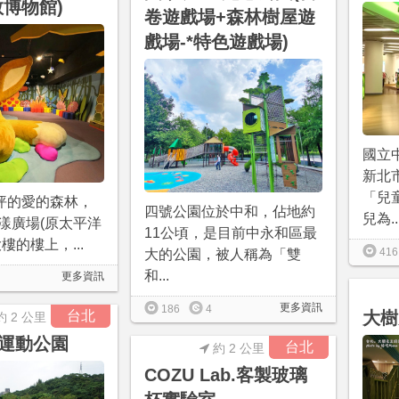
教博物館)
卷遊戲場+森林樹屋遊
戲場-*特色遊戲場)
國立
新北
「兒
0坪的愛的森林，
四號公園位於中和，佔地約
兒為..
漾廣場(原太平洋
11公頃，是目前中永和區最
樓的樓上，...
416
大的公園，被人稱為「雙
和...
更多資訊
更多資訊
186
4
台北
大樹
約 2 公里
運動公園
台北
約 2 公里
COZU Lab.客製玻璃