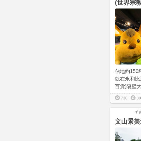
(世界宗
佔地約15
就在永和比
百貨)隔壁大
730
30
文山景美