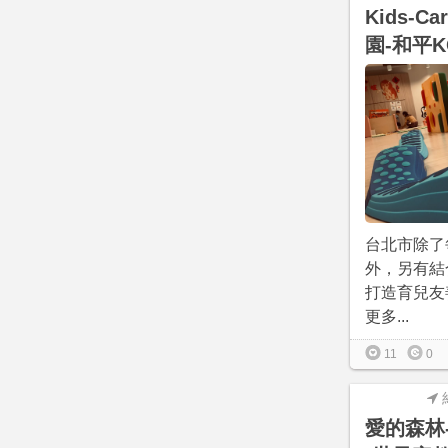
Kids-C
園-和平K
台北市除了
外，另有結
打造育兒友
更多...
11
0
愛的森林