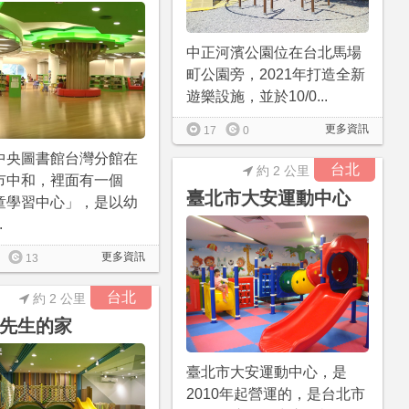
中正河濱公園位在台北馬場
町公園旁，2021年打造全新
遊樂設施，並於10/0...
更多資訊
17
0
中央圖書館台灣分館在
台北
約 2 公里
市中和，裡面有一個
臺北市大安運動中心
童學習中心」，是以幼
.
更多資訊
13
台北
約 2 公里
先生的家
臺北市大安運動中心，是
2010年起營運的，是台北市