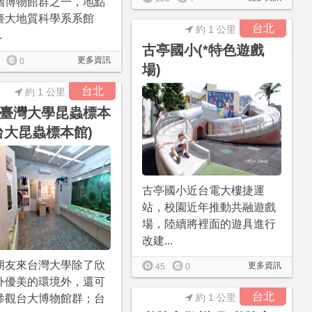
個博物館群之一，地點
臺大地質科學系系館
台北
約 1 公里
.
古亭國小(*特色遊戲
更多資訊
0
場)
台北
約 1 公里
臺灣大學昆蟲標本
台大昆蟲標本館)
古亭國小近台電大樓捷運
站，校園近年推動共融遊戲
場，陸續將裡面的遊具進行
改建...
朋友來台灣大學除了欣
更多資訊
45
0
外優美的環境外，還可
台北
約 1 公里
參觀台大博物館群；台