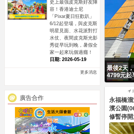
史上最強皮克斯好友陣
容！香港迪士尼
「Pixar夏日狂歡趴」
6/12起登場，與皮克斯
明星見面、水花派對打
水仗、夜間皮克斯光影
秀從早玩到晚，暑假全
家一起來玩個過癮！
日期: 2026-05-19
贈九族文化
更多消息
大2幼(1
廣告合作
永福橋溜
濱公園(06
修暫停開