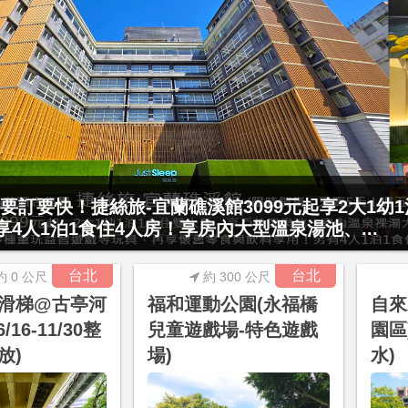
村門票2張(總價值1100元*2)！4099元享日月潭
15公分以下)1泊1食升等住簡約家庭房或...
台北
台北
約 0 公尺
約 300 公尺
滑梯@古亭河
福和運動公園(永福橋
自來
/16-11/30整
兒童遊戲場-特色遊戲
園區
放)
場)
水)