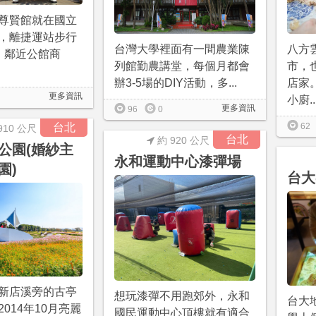
尊賢館就在國立
，離捷運站步行
八方
台灣大學裡面有一間農業陳
，鄰近公館商
市，
列館勤農講堂，每個月都會
店家
辦3-5場的DIY活動，多...
更多資訊
小廚..
更多資訊
96
0
62
台北
910 公尺
台北
約 920 公尺
公園(婚紗主
永和運動中心漆彈場
園)
台大
新店溪旁的古亭
想玩漆彈不用跑郊外，永和
台大
014年10月亮麗
國民運動中心頂樓就有適合