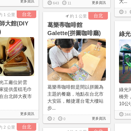
大...
更多資訊
更多資訊
643
11
3
台北
約 1 公里
台北
約 1 公里
大館(DIY
葛樂蒂咖啡館
)
Galette(拼圖咖啡廳)
綠光
光工廠位於雲
葛樂蒂咖啡館是間以拼圖為
家提供蛋榚毛巾
綠光
主題的餐廳，地點在台北市
在台北師大夜市
橋旁
大安區，離捷運台電大樓站
10公
步...
更多資訊
344
更多資訊
2
0
台北
約 2 公里