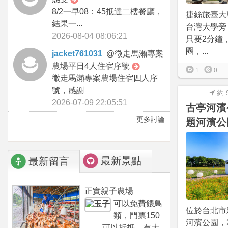
8/2一早08：45抵達二樓餐廳，
捷絲旅臺大
結果一...
台灣大學旁
2026-08-04 08:06:21
只要2分鐘
圈，...
jacket761031
@
徵走馬瀨專案
農場平日4人住宿序號
1
0
徵走馬瀨專案農場住宿四人序
號，感謝
約 
2026-07-09 22:05:51
古亭河濱
更多討論
題河濱公
最新景點
最新留言
正實親子農場
可以免費餵鳥
位於台北市
類，門票150
河濱公園，2
可以折抵，有大...