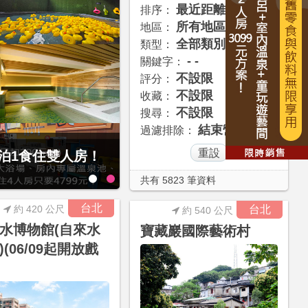
最近距離
排序：
所有地區
地區：
全部類別
類型：
- -
關鍵字：
不設限
評分：
不設限
收藏：
不設限
搜尋：
結束營業
過濾排除：
經典大飯店范特奇堡2
最後2天，要訂要快！捷絲旅-宜
4799元起享4人1泊1食住4人
共有 5823 筆資料
台北
約 420 公尺
台北
約 540 公尺
水博物館(自來水
寶藏巖國際藝術村
)(06/09起開放戲