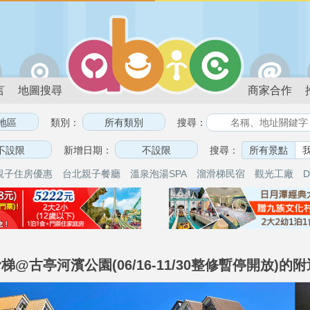
言
地圖搜尋
商家合作
類別：
搜尋：
新增日期：
搜尋：
所有景點
親子住房優惠
台北親子餐廳
溫泉泡湯SPA
溜滑梯民宿
觀光工廠
D
@古亭河濱公園(06/16-11/30整修暫停開放)的附