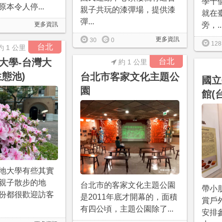
學十
本令人停...
親子共玩的漆彈場，提供漆
就在
彈...
旁，..
更多資訊
更多資訊
30
0
128
台北
約 1 公里
大學-台灣大
台北
約 1 公里
生態池)
台北市客家文化主題公
國立
園
館(
地大學有些其實
親子散步的地
台北市的客家文化主題公園
帶小
份都很歡迎訪客
是2011年底才開幕的，面積
賞戶
有四公頃，主題公園除了...
安排