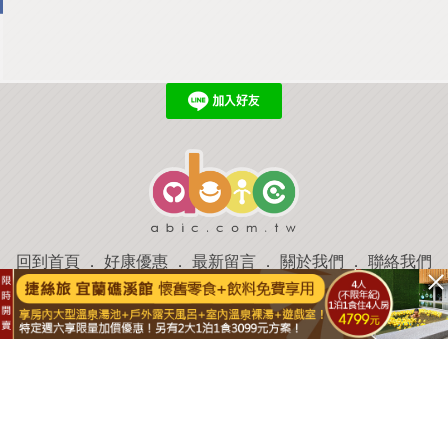
回到首頁
．
好康優惠
．
最新留言
．
關於我們
．
聯絡我們
部落格微件
．
商家合作
．
討論區
．
推薦景點
．
APP下載
羿磊資訊 服務條款&隱私權政策