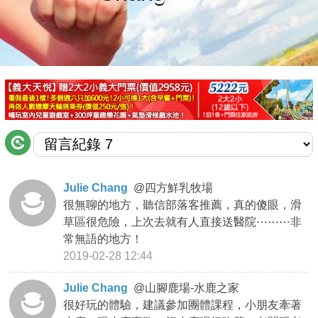
商家合作
推薦景點
討論區
聯絡我們
Julie Chang
@
四方鮮乳牧場
很無聊的地方，聽信部落客推薦，真的傻眼，滑
APP下載
草區很危險，上次去就有人直接送醫院⋯⋯⋯非
常無語的地方！
2019-02-28 12:44
Julie Chang
@
山腳鹿場-水鹿之家
很好玩的體驗，建議參加團體課程，小朋友牽著