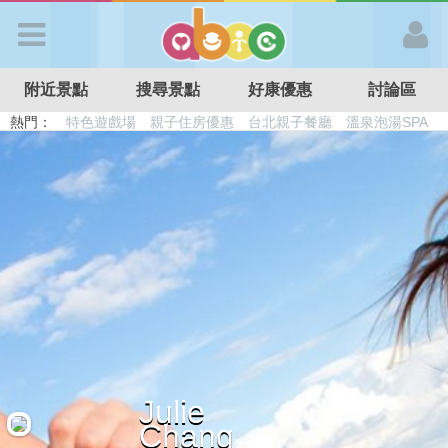
歡迎加入
附近景點
搜尋景點
好康優惠
討論區
APP登入
熱門：
溜滑梯民宿
觀光工廠
DIY摘果
日本親子景點
特色遊戲場
親子住房優惠
台北親子餐廳
溫泉泡湯SPA
首 頁
搜尋景點
好康優惠
最新消息
Julie
最新留言
Chang