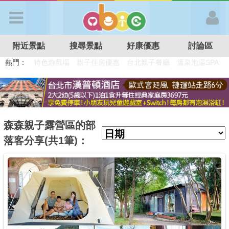
歡迎加入
附近景點
搜尋景點
好康優惠
討論區
APP登入
熱門：
首 頁
搜尋景點
森森親子露營區的部
落客分享(共1筆)：
好康優惠
最新消息
最新留言