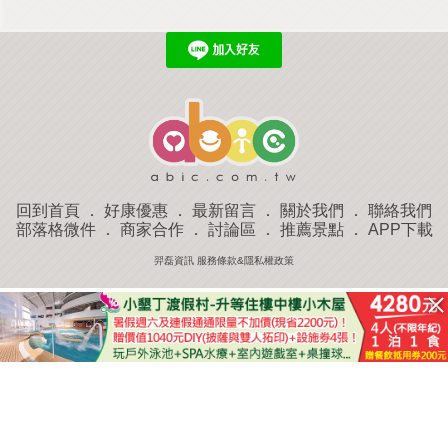
回到首頁
．
好康優惠
．
最新留言
．
關於我們
．
聯絡我們
部落格微件
．
商家合作
．
討論區
．
推薦景點
．
APP下載
羿磊資訊 服務條款&隱私權政策