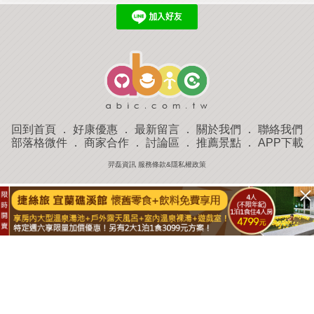
回到首頁
．
好康優惠
．
最新留言
．
關於我們
．
聯絡我們
部落格微件
．
商家合作
．
討論區
．
推薦景點
．
APP下載
羿磊資訊 服務條款&隱私權政策