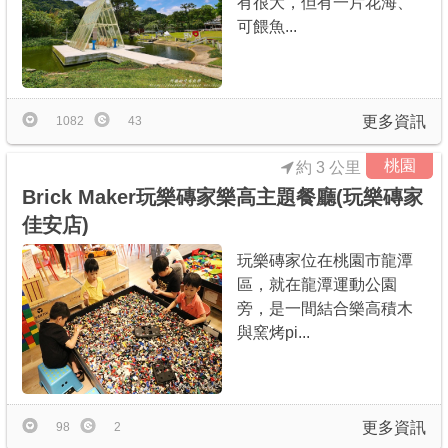
有很大，但有一片花海、
可餵魚...
更多資訊
1082
43
桃園
約 3 公里
Brick Maker玩樂磚家樂高主題餐廳(玩樂磚家
佳安店)
玩樂磚家位在桃園市龍潭
區，就在龍潭運動公園
旁，是一間結合樂高積木
與窯烤pi...
更多資訊
98
2