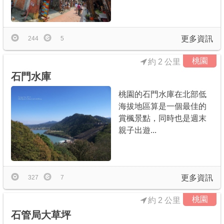
更多資訊
244
5
桃園
約 2 公里
石門水庫
桃園的石門水庫在北部低
海拔地區算是一個最佳的
賞楓景點，同時也是週末
親子出遊...
更多資訊
327
7
桃園
約 2 公里
石管局大草坪