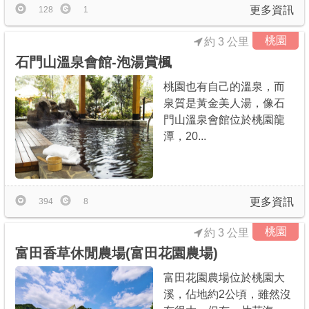
更多資訊
128
1
桃園
約 3 公里
石門山溫泉會館-泡湯賞楓
桃園也有自己的溫泉，而
泉質是黃金美人湯，像石
門山溫泉會館位於桃園龍
潭，20...
更多資訊
394
8
桃園
約 3 公里
富田香草休閒農場(富田花園農場)
富田花園農場位於桃園大
溪，佔地約2公頃，雖然沒