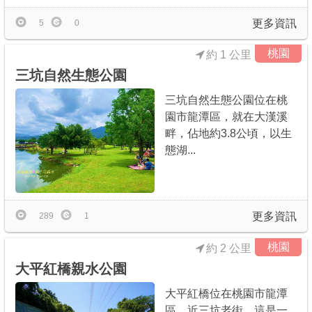
更多資訊
5
0
桃園
約 1 公里
三坑自然生態公園
三坑自然生態公園位在桃
園市龍潭區，就在大漢溪
畔，佔地約3.8公頃，以生
態湖...
更多資訊
289
1
桃園
約 2 公里
大平紅橋親水公園
大平紅橋位在桃園市龍潭
區，近三坑老街，這是一