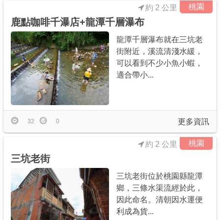
桃園
約 2 公里
鹿點咖啡千瀑店+龍潭千層瀑布
龍潭千層瀑布就在三坑老
街附近，溪流清淺水緩，
可以看到不少小魚小蝦，
適合帶小...
更多資訊
32
0
桃園
約 2 公里
三坑老街
三坑老街位於桃園縣龍潭
鄉，三條水渠流經於此，
因此命名。清朝因水運便
利成為貨...