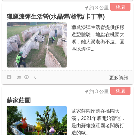
桃園
約 3 公里
獵鷹漆彈生活營(水晶彈/槍戰/卡丁車)
獵鷹漆彈生活營提供多樣
遊憩體驗，地點在桃園大
溪，離大溪老街不遠。園
區以漆彈...
更多資訊
30
0
桃園
約 3 公里
蘇家莊園
蘇家莊園座落在桃園大
溪，2021年底開始營運，
是由蘇維拉莊園老闆所打
造的歐...