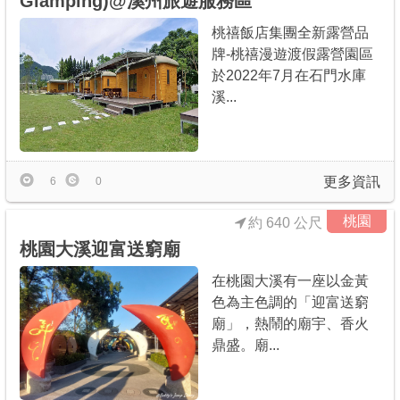
Glamping)@溪州旅遊服務區
桃禧飯店集團全新露營品
牌-桃禧漫遊渡假露營園區
於2022年7月在石門水庫
溪...
更多資訊
6
0
桃園
約 640 公尺
桃園大溪迎富送窮廟
在桃園大溪有一座以金黃
色為主色調的「迎富送窮
廟」，熱鬧的廟宇、香火
鼎盛。廟...