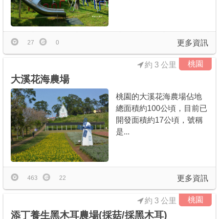
更多資訊
27
0
桃園
約 3 公里
大溪花海農場
桃園的大溪花海農場佔地
總面積約100公頃，目前已
開發面積約17公頃，號稱
是...
更多資訊
463
22
桃園
約 3 公里
添丁養生黑木耳農場(採菇/採黑木耳)