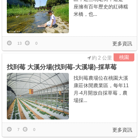
座擁有百年歷史的紅磚糯
米橋，也...
更多資訊
13
0
桃園
約 2 公里
找到莓 大溪分場(找到莓-大溪場)-採草莓
找到莓農場位在桃園大溪
康莊休閒農業區，每年11
月-4月開放自採草莓，農
場採...
更多資訊
7
0