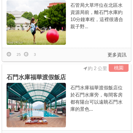
石管局大草坪位在北區水
資源局前，離石門水庫約
10分鐘車程，這裡很適合
親子野...
更多資訊
25
3
桃園
約 2 公里
石門水庫福華渡假飯店
石門水庫福華渡假飯店位
於石門水庫旁，每間客房
都有陽台可以遠眺石門水
庫的景色...