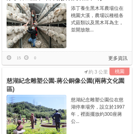
添丁養生黑木耳農場位在
桃園大溪，農場以種植各
式菇類以及黑木耳為主，
並開放散...
更多資訊
15
0
桃園
約 3 公里
慈湖紀念雕塑公園-蔣公銅像公園(兩蔣文化園
區)
慈湖紀念雕塑公園位在慈
湖停車場旁，設立於1997
年，裡面擺放約300座蔣
公...