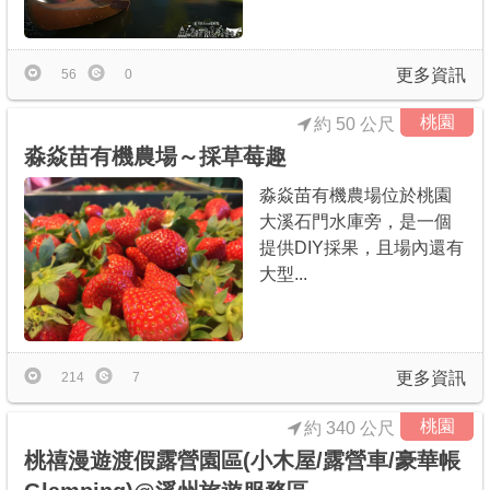
商家合作
更多資訊
56
0
推薦景點
桃園
約 50 公尺
淼焱苗有機農場～採草莓趣
討論區
淼焱苗有機農場位於桃園
大溪石門水庫旁，是一個
聯絡我們
提供DIY採果，且場內還有
大型...
APP下載
更多資訊
214
7
桃園
約 340 公尺
桃禧漫遊渡假露營園區(小木屋/露營車/豪華帳