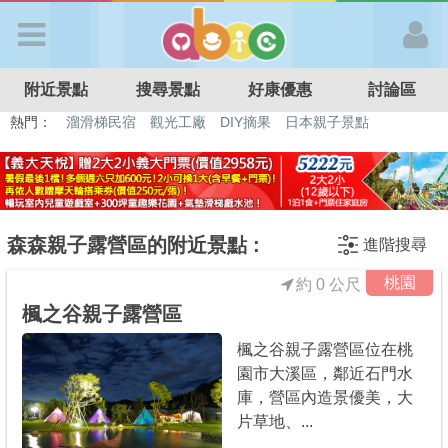
歡迎加入
附近景點
搜尋景點
好康優惠
討論區
APP登入
熱門：
溜滑梯民宿
觀光工廠
DIY摘果
日本親子景點
特色遊戲場
親子住房優惠
台北親子餐廳
溫泉泡湯SPA
首 頁
搜尋景點
森森親子露營區的附近景點 :
進階搜尋
桃園
約 0 公尺
好康優惠
楓之谷親子露營區
楓之谷親子露營區位在桃
最新消息
園市大溪區，鄰近石門水
庫，營區內造景優美，大
最新留言
片草地、...