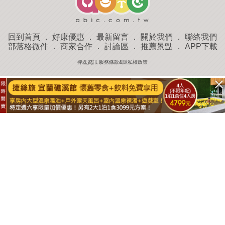
回到首頁
．
好康優惠
．
最新留言
．
關於我們
．
聯絡我們
部落格微件
．
商家合作
．
討論區
．
推薦景點
．
APP下載
羿磊資訊 服務條款&隱私權政策
收藏
評分
去過
附近景點
部落客分享