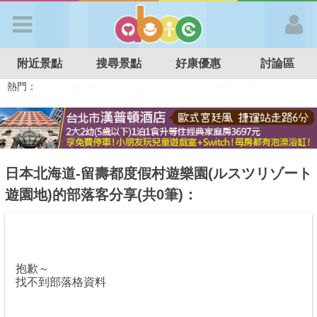
歡迎加入
附近景點
搜尋景點
好康優惠
討論區
APP登入
熱門：
溜滑梯民宿
觀光工廠
DIY摘果
日本親子景點
特色遊戲場
親子住房優惠
台北親子餐廳
溫泉泡湯SPA
首 頁
搜尋景點
日本北海道-留壽都度假村遊樂園(ルスツリゾート
遊園地)的部落客分享(共0筆)：
好康優惠
最新消息
抱歉～
找不到部落格資料
最新留言