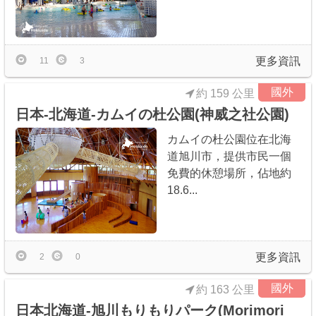
更多資訊
11
3
國外
約 159 公里
日本-北海道-カムイの杜公園(神威之社公園)
カムイの杜公園位在北海
道旭川市，提供市民一個
免費的休憩場所，佔地約
18.6...
更多資訊
2
0
國外
約 163 公里
日本北海道-旭川もりもりパーク(Morimori