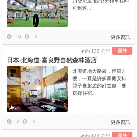
川交流道後約3分鐘車程即
可到達...
更多資訊
24
2
國外
約 135 公里
日本-北海道-富良野自然森林酒店
北海道地大路廣，停車方
便，一直是許多家庭安排
親子自駕遊的好去處，要
選擇住宿...
更多資訊
8
0
國外
約 144 公里