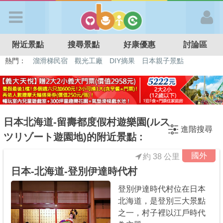
歡迎加入
附近景點
搜尋景點
好康優惠
討論區
APP登入
熱門：
溜滑梯民宿
觀光工廠
DIY摘果
日本親子景點
特色遊戲場
親子住房優惠
台北親子餐廳
溫泉泡湯SPA
首 頁
搜尋景點
日本北海道-留壽都度假村遊樂園(ルス
進階搜尋
ツリゾート遊園地)的附近景點 :
好康優惠
國外
約 38 公里
日本-北海道-登別伊達時代村
最新消息
登別伊達時代村位在日本
北海道，是登別三大景點
最新留言
之一，村子裡以江戶時代