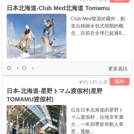
日本北海道-Club Med北海道 Tomamu
Club Med發源於國外，創
造出精緻全包式假期的概
念，目前在全球已超過8...
更多資訊
6
0
國外
約 145 公里
日本-北海道-星野トマム渡假村(星野
TOMAMU渡假村)
位在日本北海道的星野ト
マム渡假村，佔地非常廣
大，一年四季皆有動人美
景，寬敞...