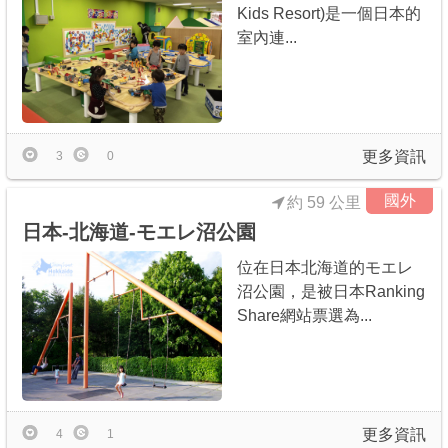
Kids Resort)是一個日本的
室內連...
更多資訊
3
0
國外
約 59 公里
日本-北海道-モエレ沼公園
位在日本北海道的モエレ
沼公園，是被日本Ranking
Share網站票選為...
更多資訊
4
1