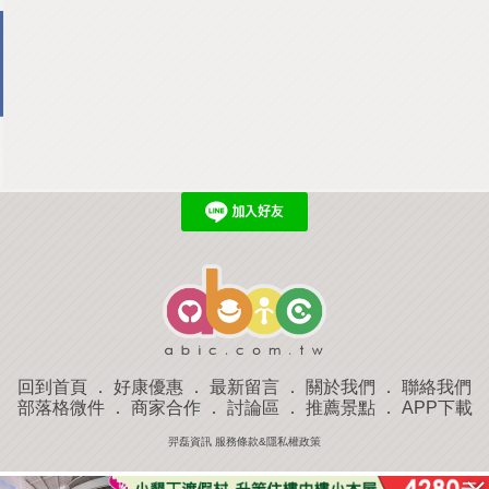
回到首頁
．
好康優惠
．
最新留言
．
關於我們
．
聯絡我們
部落格微件
．
商家合作
．
討論區
．
推薦景點
．
APP下載
羿磊資訊 服務條款&隱私權政策