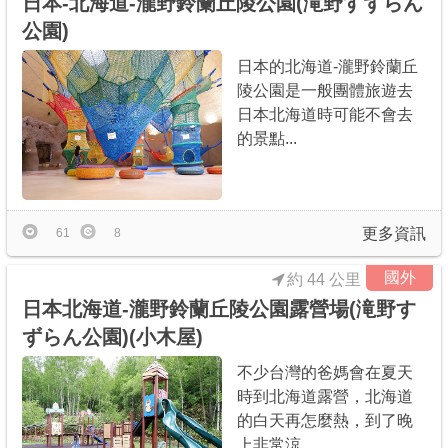
日本-北海道-瀧野鈴蘭丘陵公園(滝野すずらん
公園)
日本的北海道-瀧野鈴蘭丘
陵公園是一般團體旅遊去
日本北海道時可能不會去
的景點...
更多資訊
61
8
國外
約 44 公里
日本北海道-瀧野鈴蘭丘陵公園露營場(滝野す
ずらん公園)(小木屋)
不少台灣的爸媽會在夏天
時到北海道露營，北海道
的白天再怎麼熱，到了晚
上非常涼...