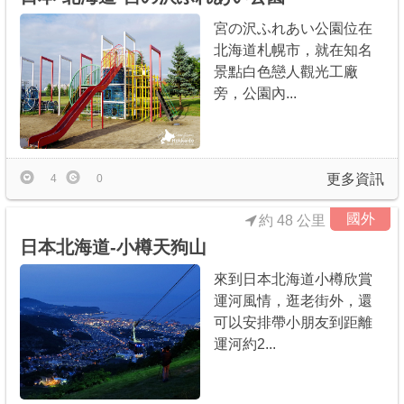
宮の沢ふれあい公園位在
北海道札幌市，就在知名
景點白色戀人觀光工廠
旁，公園內...
更多資訊
4
0
國外
約 48 公里
日本北海道-小樽天狗山
來到日本北海道小樽欣賞
運河風情，逛老街外，還
可以安排帶小朋友到距離
運河約2...