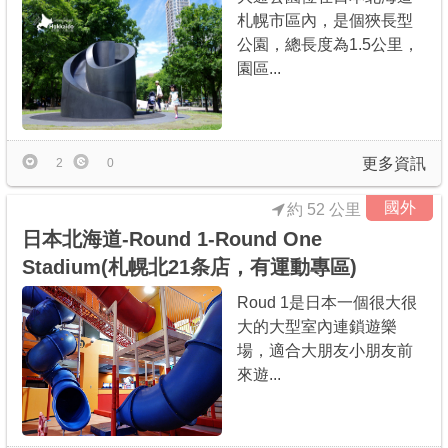
札幌市區內，是個狹長型
公園，總長度為1.5公里，
園區...
更多資訊
2
0
國外
約 52 公里
日本北海道-Round 1-Round One
Stadium(札幌北21条店，有運動專區)
Roud 1是日本一個很大很
大的大型室內連鎖遊樂
場，適合大朋友小朋友前
來遊...