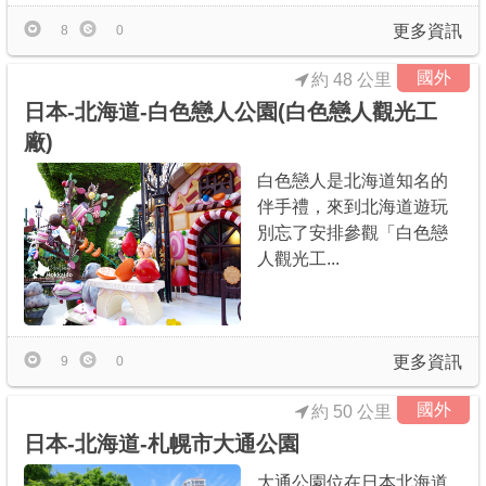
更多資訊
8
0
國外
約 48 公里
日本-北海道-白色戀人公園(白色戀人觀光工
廠)
白色戀人是北海道知名的
伴手禮，來到北海道遊玩
別忘了安排參觀「白色戀
人觀光工...
更多資訊
9
0
國外
約 50 公里
日本-北海道-札幌市大通公園
大通公園位在日本北海道