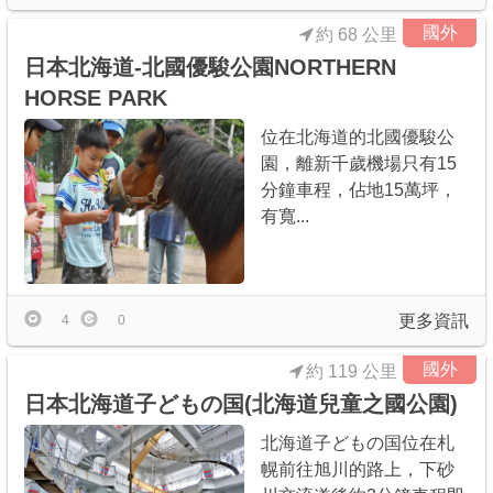
國外
約 68 公里
日本北海道-北國優駿公園NORTHERN
HORSE PARK
位在北海道的北國優駿公
園，離新千歲機場只有15
分鐘車程，佔地15萬坪，
有寬...
更多資訊
4
0
國外
約 119 公里
日本北海道子どもの国(北海道兒童之國公園)
北海道子どもの国位在札
幌前往旭川的路上，下砂