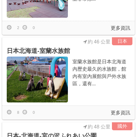
更多資訊
2
0
日本
約 46 公里
日本北海道-室蘭水族館
室蘭水族館是日本北海道
內歷史最久的水族館，館
內有室內展館與戶外水族
區，還有...
更多資訊
8
0
國外
約 48 公里
日本-北海道-宮の沢ふれあい公園