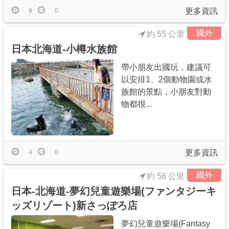
更多資訊
9
0
國外
約 55 公里
日本北海道-小樽水族館
帶小朋友出國玩，建議可
以安排1、2個動物園或水
族館的景點，小朋友對動
物都很...
更多資訊
4
0
國外
約 56 公里
日本-北海道-夢幻兒童遊樂場(ファンタジーキ
ッズリゾート)新さっぽろ店
夢幻兒童遊樂場(Fantasy