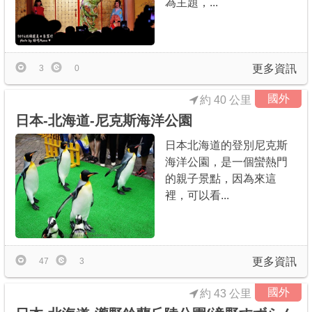
為主題，...
商家合作
推薦景點
更多資訊
3
0
國外
約 40 公里
討論區
日本-北海道-尼克斯海洋公園
日本北海道的登別尼克斯
聯絡我們
海洋公園，是一個蠻熱門
的親子景點，因為來這
裡，可以看...
APP下載
更多資訊
47
3
國外
約 43 公里