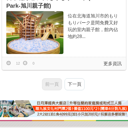
Park-旭川親子館)
位在北海道旭川市的もり
もりパーク是間免費又好
玩的室內親子館，館內佔
地約28...
更多資訊
12
0
前一頁
下一頁