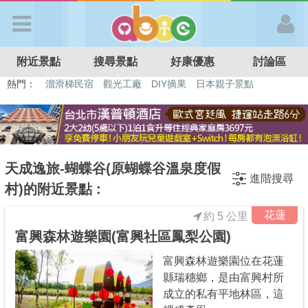
歡迎加入
附近景點
搜尋景點
好康優惠
討論區
APP登入
熱門：
溜滑梯民宿
觀光工廠
DIY摘果
日本親子景點
特色遊戲場
親子住房優惠
台北親子餐廳
溫泉泡湯SPA
首 頁
搜尋景點
天成逸旅-蝴蝶谷(原蝴蝶谷溫泉度假
進階搜尋
村)的附近景點 :
好康優惠
花蓮
約 5 公里
富興森林遊樂園(富興社區鳳梨公園)
最新消息
富興森林遊樂園位在花蓮
縣瑞穗鄉，是由富興村所
最新留言
成立的私有平地林區，這