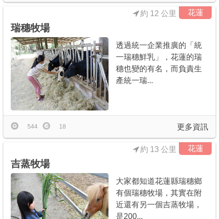
花蓮
約 12 公里
瑞穗牧場
透過統一企業推廣的「統
一瑞穗鮮乳」，花蓮的瑞
穗也變的有名，而負責生
產統一瑞...
更多資訊
544
18
花蓮
約 13 公里
吉蒸牧場
大家都知道花蓮縣瑞穗鄉
有個瑞穗牧場，其實在附
近還有另一個吉蒸牧場，
是200...