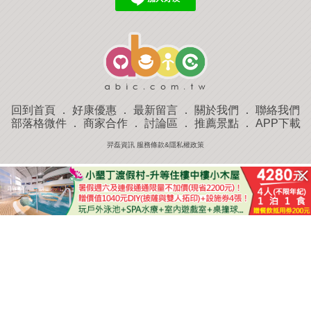
回到首頁
．
好康優惠
．
最新留言
．
關於我們
．
聯絡我們
部落格微件
．
商家合作
．
討論區
．
推薦景點
．
APP下載
羿磊資訊 服務條款&隱私權政策