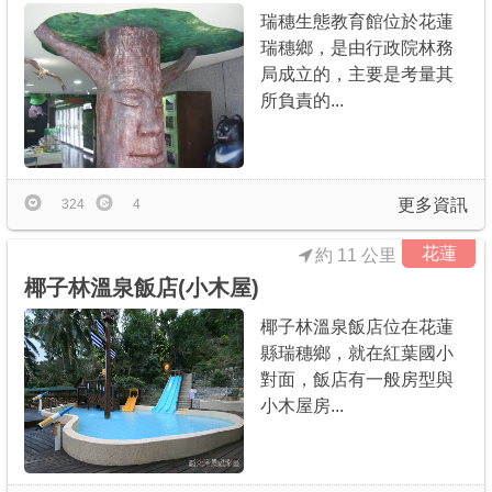
瑞穗生態教育館位於花蓮
瑞穗鄉，是由行政院林務
局成立的，主要是考量其
所負責的...
更多資訊
324
4
花蓮
約 11 公里
椰子林溫泉飯店(小木屋)
椰子林溫泉飯店位在花蓮
縣瑞穗鄉，就在紅葉國小
對面，飯店有一般房型與
小木屋房...