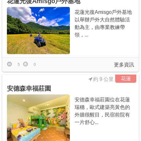
花蓮光復Amisgo戶外基地
花蓮光復Amisgo戶外基地
以舉辦戶外大自然體驗活
動為主，由專業教練帶
領，...
更多資訊
5
0
花蓮
約 9 公里
安德森幸福莊園
安德森幸福莊園位在花蓮
瑞穗，歐式建築亮黃色的
外牆很醒目，民宿前院有
一片舒心...