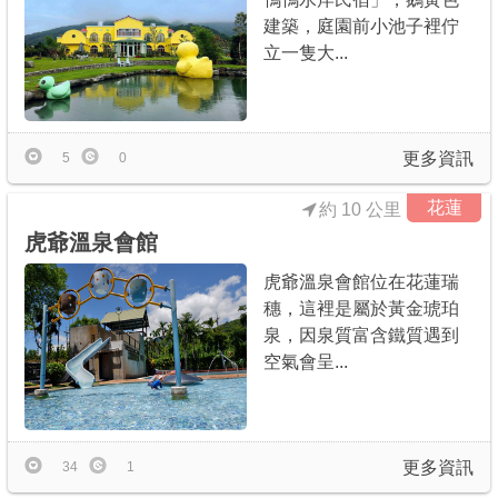
建築，庭園前小池子裡佇
立一隻大...
更多資訊
5
0
花蓮
約 10 公里
虎爺溫泉會館
虎爺溫泉會館位在花蓮瑞
穗，這裡是屬於黃金琥珀
泉，因泉質富含鐵質遇到
空氣會呈...
更多資訊
34
1