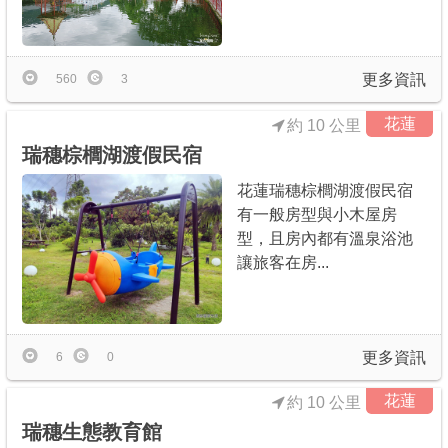
更多資訊
560
3
花蓮
約 10 公里
瑞穗棕櫚湖渡假民宿
花蓮瑞穗棕櫚湖渡假民宿
有一般房型與小木屋房
型，且房內都有溫泉浴池
讓旅客在房...
更多資訊
6
0
花蓮
約 10 公里
瑞穗生態教育館