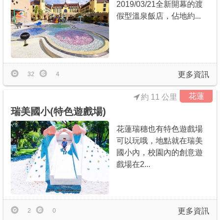
2019/03/21全新開幕的渡
假型溫泉飯店，佔地約...
更多資訊
32
4
花蓮
約 11 公里
瑞美國小(特色遊戲場)
花蓮瑞穗也有特色遊戲場
可以玩哦，地點就在瑞美
國小內，校園內的創意遊
戲場在2...
更多資訊
2
0