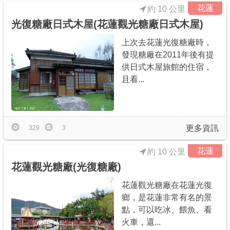
花蓮
約 10 公里
光復糖廠日式木屋(花蓮觀光糖廠日式木屋)
上次去花蓮光復糖廠時，
發現糖廠在2011年後有提
供日式木屋旅館的住宿，
且看...
更多資訊
329
3
花蓮
約 10 公里
花蓮觀光糖廠(光復糖廠)
花蓮觀光糖廠在花蓮光復
鄉，是花蓮非常有名的景
點，可以吃冰、餵魚、看
火車，還...