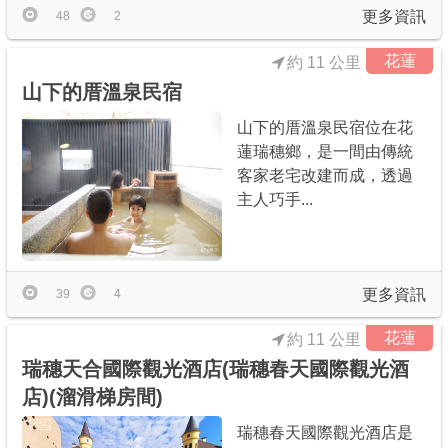
更多資訊
48
2
花蓮
約 11 公里
山下的厝溫泉民宿
山下的厝溫泉民宿位在花
蓮瑞穗鄉，是一間由傳統
客家老宅改建而成，透過
主人巧手...
更多資訊
39
4
花蓮
約 11 公里
瑞穗天合國際觀光酒店(瑞穗春天國際觀光酒
店)(溜滑梯房間)
瑞穗春天國際觀光酒店是