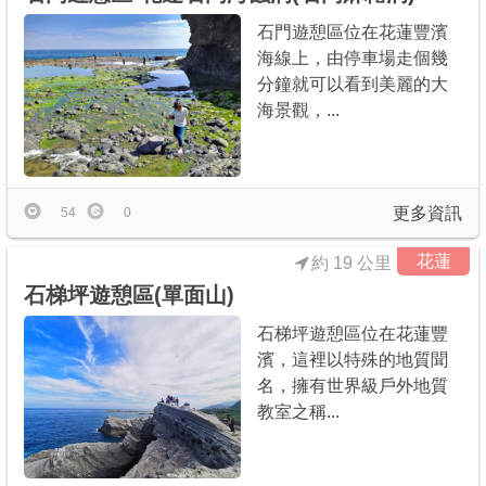
石門遊憩區位在花蓮豐濱
海線上，由停車場走個幾
分鐘就可以看到美麗的大
海景觀，...
更多資訊
54
0
花蓮
約 19 公里
石梯坪遊憩區(單面山)
石梯坪遊憩區位在花蓮豐
濱，這裡以特殊的地質聞
名，擁有世界級戶外地質
教室之稱...