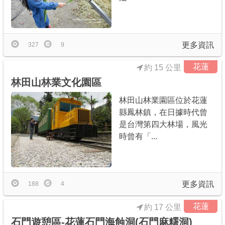
更多資訊
327
9
花蓮
約 15 公里
林田山林業文化園區
林田山林業園區位於花蓮
縣鳳林鎮，在日據時代曾
是台灣第四大林場，風光
時曾有「...
更多資訊
188
4
花蓮
約 17 公里
石門遊憩區-花蓮石門海蝕洞(石門麻糬洞)