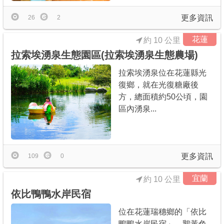
更多資訊
26
2
花蓮
約 10 公里
拉索埃湧泉生態園區(拉索埃湧泉生態農場)
拉索埃湧泉位在花蓮縣光
復鄉，就在光復糖廠後
方，總面積約50公頃，園
區內湧泉...
更多資訊
109
0
宜蘭
約 10 公里
依比鴨鴨水岸民宿
位在花蓮瑞穗鄉的「依比
鴨鴨水岸民宿」，鵝黃色