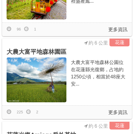
裡盛產鳯...
商家合作
推薦景點
更多資訊
96
1
花蓮
約 6 公里
討論區
大農大富平地森林園區
大農大富平地森林公園位
聯絡我們
在花蓮縣光復鄉，占地約
1250公頃，相當於48座大
安...
APP下載
更多資訊
225
2
花蓮
約 6 公里