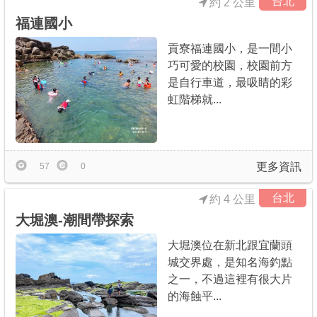
台北
約 2 公里
福連國小
貢寮福連國小，是一間小
巧可愛的校園，校園前方
是自行車道，最吸睛的彩
虹階梯就...
更多資訊
57
0
台北
約 4 公里
大堀澳-潮間帶探索
大堀澳位在新北跟宜蘭頭
城交界處，是知名海釣點
之一，不過這裡有很大片
的海蝕平...