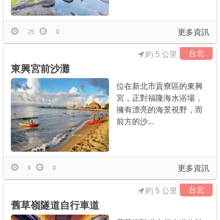
更多資訊
25
0
台北
約 5 公里
東興宮前沙灘
位在新北市貢寮區的東興
宮，正對福隆海水浴場，
擁有漂亮的海景視野，而
前方的沙...
更多資訊
9
0
台北
約 5 公里
舊草嶺隧道自行車道