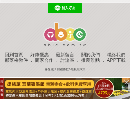
回到首頁
．
好康優惠
．
最新留言
．
關於我們
．
聯絡我們
部落格微件
．
商家合作
．
討論區
．
推薦景點
．
APP下載
羿磊資訊 服務條款&隱私權政策