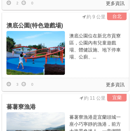
更多資訊
2
0
台北
約 9 公里
澳底公園(特色遊戲場)
澳底公園位在新北市貢寮
區，公園內有兒童遊戲
場、體健設施、地下停車
場、公廁、...
更多資訊
3
0
宜蘭
約 11 公里
蕃薯寮漁港
蕃薯寮漁港是宜蘭頭城一
座小巧寧靜的漁港，前方