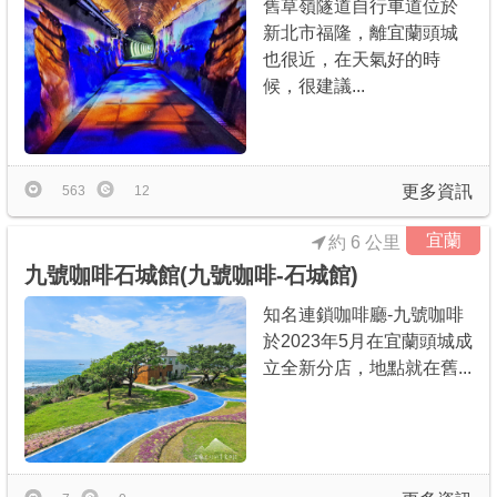
舊草嶺隧道自行車道位於
新北市福隆，離宜蘭頭城
也很近，在天氣好的時
候，很建議...
更多資訊
563
12
宜蘭
約 6 公里
九號咖啡石城館(九號咖啡-石城館)
知名連鎖咖啡廳-九號咖啡
於2023年5月在宜蘭頭城成
立全新分店，地點就在舊...