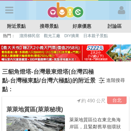
歡迎加入
附近景點
搜尋景點
好康優惠
討論區
APP登入
熱門：
溜滑梯民宿
觀光工廠
DIY摘果
日本親子景點
特色遊戲場
親子住房優惠
台北親子餐廳
溫泉泡湯SPA
首 頁
搜尋景點
三貂角燈塔-台灣最東燈塔(台灣四極
點-台灣極東點/台灣六極點)的附近景
進階搜尋
好康優惠
點 :
台北
約 490 公尺
最新消息
萊萊地質區(萊萊秘境)
萊萊地質區位在東北角海
最新留言
岸區，且緊鄰舊草嶺環狀