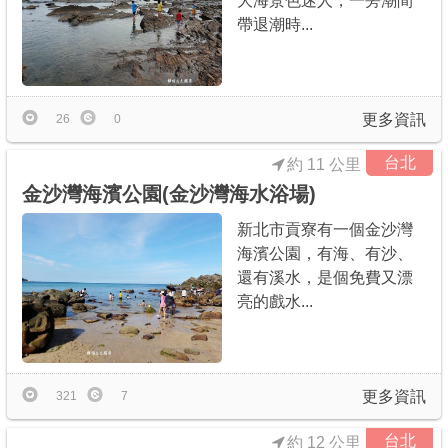
大海景色迷人，一旁潮間
帶退潮時...
更多資訊
26
0
台北
約 11 公里
金沙灣海濱公園(金沙灣海水浴場)
新北市貢寮有一個金沙灣
海濱公園，有海、有沙、
還有溪水，是個免費又漂
亮的戲水...
更多資訊
321
7
台北
約 12 公里