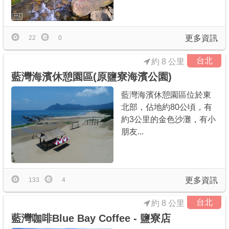
更多資訊
22
0
台北
約 8 公里
藍灣海濱休憩園區(原鹽寮海濱公園)
藍灣海濱休憩園區位於東
北部，佔地約80公頃，有
約3公里的金色沙灘，有小
朋友...
更多資訊
133
4
台北
約 8 公里
藍灣咖啡Blue Bay Coffee - 鹽寮店