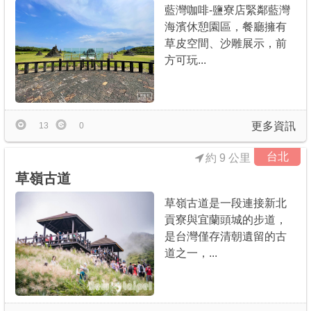
藍灣咖啡-鹽寮店緊鄰藍灣
海濱休憩園區，餐廳擁有
草皮空間、沙雕展示，前
方可玩...
更多資訊
13
0
台北
約 9 公里
草嶺古道
草嶺古道是一段連接新北
貢寮與宜蘭頭城的步道，
是台灣僅存清朝遺留的古
道之一，...