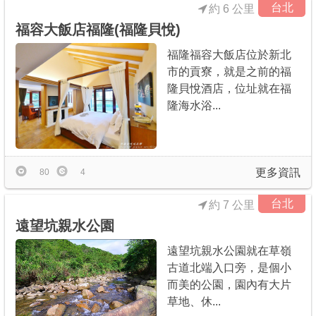
台北
約 6 公里
福容大飯店福隆(福隆貝悅)
福隆福容大飯店位於新北
市的貢寮，就是之前的福
隆貝悅酒店，位址就在福
隆海水浴...
更多資訊
80
4
台北
約 7 公里
遠望坑親水公園
遠望坑親水公園就在草嶺
古道北端入口旁，是個小
而美的公園，園內有大片
草地、休...