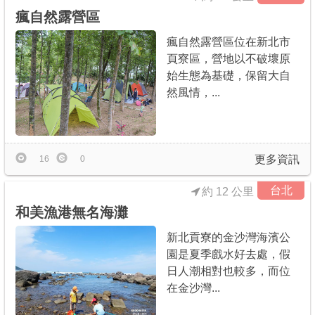
瘋自然露營區
瘋自然露營區位在新北市
頁寮區，營地以不破壞原
始生態為基礎，保留大自
然風情，...
更多資訊
16
0
台北
約 12 公里
和美漁港無名海灘
新北貢寮的金沙灣海濱公
園是夏季戲水好去處，假
日人潮相對也較多，而位
在金沙灣...