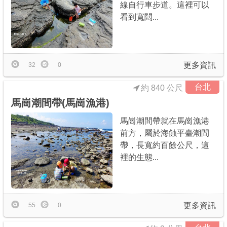
線自行車步道。這裡可以
商家合作
看到寬闊...
推薦景點
更多資訊
32
0
討論區
台北
約 840 公尺
馬崗潮間帶(馬崗漁港)
聯絡我們
馬崗潮間帶就在馬崗漁港
前方，屬於海蝕平臺潮間
帶，長寬約百餘公尺，這
APP下載
裡的生態...
更多資訊
55
0