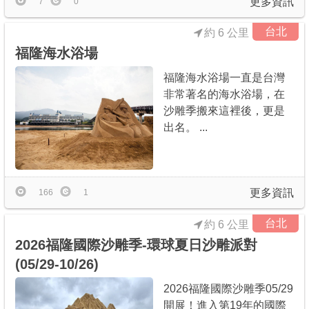
更多資訊
7
0
台北
約 6 公里
福隆海水浴場
福隆海水浴場一直是台灣
非常著名的海水浴場，在
沙雕季搬來這裡後，更是
出名。 ...
更多資訊
166
1
台北
約 6 公里
2026福隆國際沙雕季-環球夏日沙雕派對
(05/29-10/26)
2026福隆國際沙雕季05/29
開展！進入第19年的國際