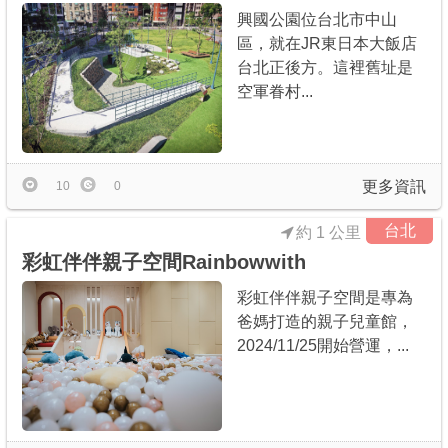
興國公園位台北市中山
區，就在JR東日本大飯店
台北正後方。這裡舊址是
空軍眷村...
更多資訊
10
0
台北
約 1 公里
彩虹伴伴親子空間Rainbowwith
彩虹伴伴親子空間是專為
爸媽打造的親子兒童館，
2024/11/25開始營運，...