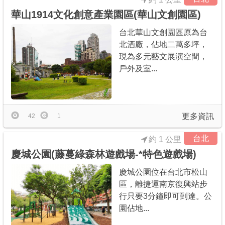
華山1914文化創意產業園區(華山文創園區)
台北華山文創園區原為台
北酒廠，佔地二萬多坪，
現為多元藝文展演空間，
戶外及室...
更多資訊
42
1
台北
約 1 公里
慶城公園(藤蔓綠森林遊戲場-*特色遊戲場)
慶城公園位在台北市松山
區，離捷運南京復興站步
行只要3分鐘即可到達。公
園佔地...