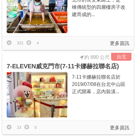
棟傳統型的四層樓房子改
建而成的...
更多資訊
322
4
台北
約 890 公尺
7-ELEVEN威克門市(7-11卡娜赫拉聯名店)
7-11卡娜赫拉聯名店於
2019/07/08在台北中山區
正式開幕，店內裝潢...
更多資訊
23
0