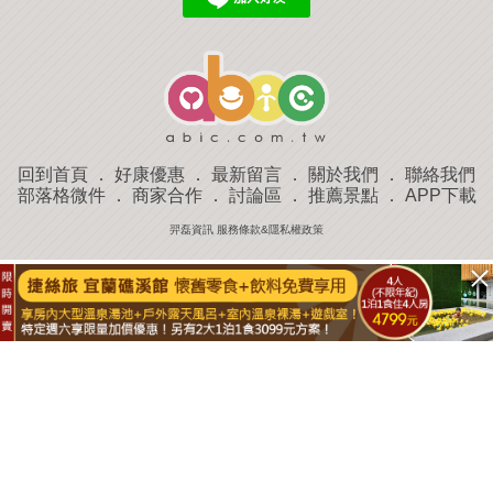
回到首頁
．
好康優惠
．
最新留言
．
關於我們
．
聯絡我們
部落格微件
．
商家合作
．
討論區
．
推薦景點
．
APP下載
羿磊資訊 服務條款&隱私權政策