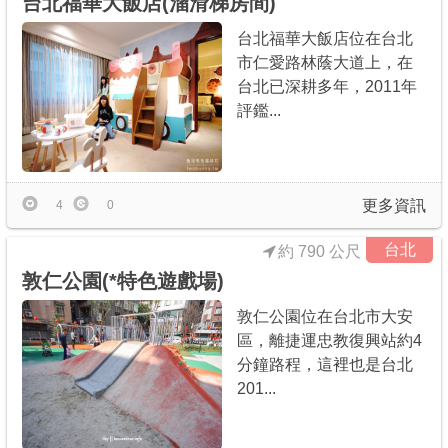
台北福華大飯店(溜滑梯房間)
台北福華大飯店位在台北
市仁愛路林蔭大道上，在
台北已深耕多年，2011年
評鑑...
更多資訊
4
0
台北
約 790 公尺
敦仁公園(*特色遊戲場)
敦仁公園位在台北市大安
區，離捷運忠教復興站約4
分鐘路程，這裡也是台北
201...