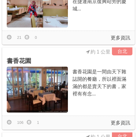
在捷運南京復興站旁的慶
城...
更多資訊
21
0
台北
約 1 公里
書香花園
書香花園是一間由天下雜
誌開的餐廳，所以裡面滿
滿的都是賣天下的書，家
裡有有念...
更多資訊
106
1
台北
約 1 公里