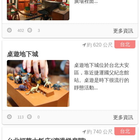
廣場裡面...
商家合作
推薦景點
更多資訊
402
3
台北
約 620 公尺
討論區
桌遊地下城
桌遊地下城位於台北大安
聯絡我們
區，靠近捷運國父紀念館
站。桌遊是時下很流行的
靜態活動...
APP下載
更多資訊
113
0
台北
約 740 公尺