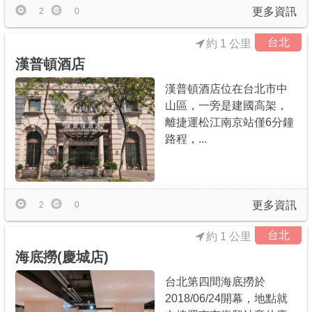
更多資訊
2
0
台北
約 1 公里
漢普頓酒店
漢普頓酒店位在台北市中
山區，一旁是建國高架，
離捷運松江南京站僅6分鐘
路程，...
更多資訊
2
0
台北
約 1 公里
海底撈(慶城店)
台北第四間海底撈於
2018/06/24開幕，地點就