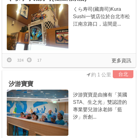
くら寿司(藏壽司)Kura
Sushi一號店位於台北市松
江南京路口，這間是...
更多資訊
324
17
台北
約 1 公里
汐游寶寶
汐游寶寶是由擁有「英國
STA、生之光」雙認證的
專業嬰兒游泳老師「藍
汐」所創...