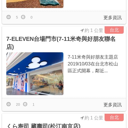
更多資訊
5
0
台北
約 1 公里
7-ELEVEN台場門市(7-11米奇與好朋友聯名
店)
7-11米奇與好朋友主題店
2019/10/03在台北市松山
區正式開幕，鄰近...
更多資訊
20
1
台北
約 1 公里
くら寿司 藏壽司(松江南京店)