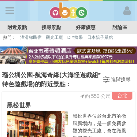
歡迎加入
附近景點
搜尋景點
好康優惠
討論區
APP登入
熱門：
溜滑梯民宿
觀光工廠
DIY摘果
日本親子景點
特色遊戲場
親子住房優惠
台北親子餐廳
溫泉泡湯SPA
首 頁
搜尋景點
瑠公圳公園-航海奇緣(大海怪遊戲組*
進階搜尋
特色遊戲場)的附近景點 :
好康優惠
台北
約 550 公尺
黑松世界
最新消息
黑松世界位於台北市的微
風廣場內，是一個免費參
最新留言
觀的觀光工廠，會在微風