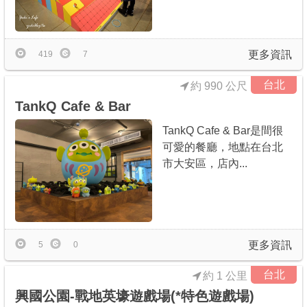
更多資訊
419
7
台北
約 990 公尺
TankQ Cafe & Bar
TankQ Cafe & Bar是間很
可愛的餐廳，地點在台北
市大安區，店內...
更多資訊
5
0
台北
約 1 公里
興國公園-戰地英壕遊戲場(*特色遊戲場)