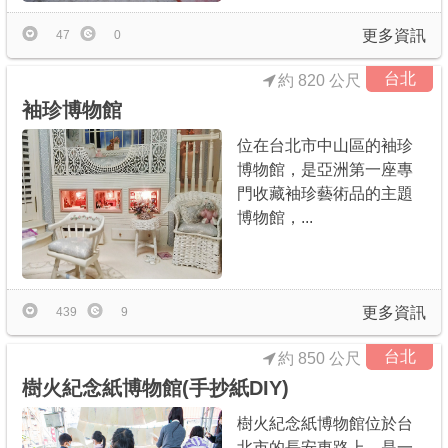
更多資訊
47
0
台北
約 820 公尺
袖珍博物館
位在台北市中山區的袖珍
博物館，是亞洲第一座專
門收藏袖珍藝術品的主題
博物館，...
更多資訊
439
9
台北
約 850 公尺
樹火紀念紙博物館(手抄紙DIY)
樹火紀念紙博物館位於台
北市的長安東路上，是一