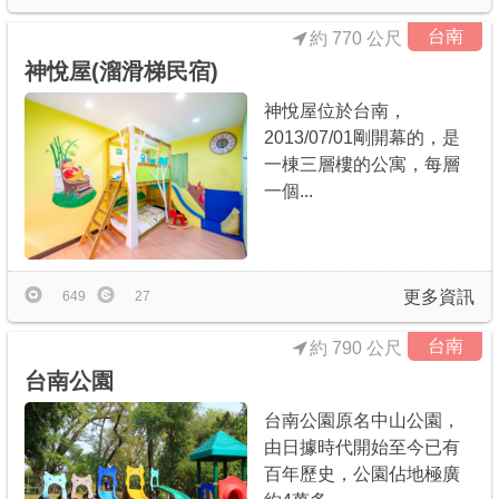
台南
約 770 公尺
神悅屋(溜滑梯民宿)
神悅屋位於台南，
2013/07/01剛開幕的，是
一棟三層樓的公寓，每層
一個...
更多資訊
649
27
台南
約 790 公尺
台南公園
台南公園原名中山公園，
由日據時代開始至今已有
百年歷史，公園佔地極廣