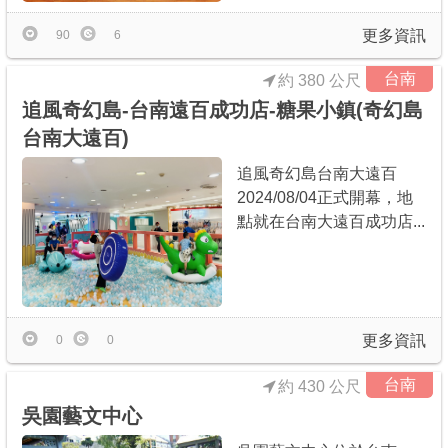
更多資訊
90
6
台南
約 380 公尺
追風奇幻島-台南遠百成功店-糖果小鎮(奇幻島
台南大遠百)
追風奇幻島台南大遠百
2024/08/04正式開幕，地
點就在台南大遠百成功店...
更多資訊
0
0
台南
約 430 公尺
吳園藝文中心