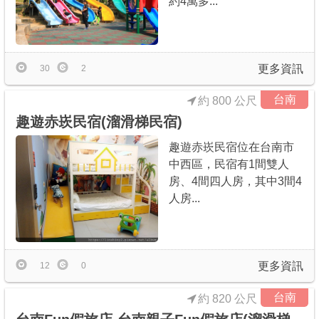
約4萬多...
更多資訊
30
2
台南
約 800 公尺
趣遊赤崁民宿(溜滑梯民宿)
趣遊赤崁民宿位在台南市
中西區，民宿有1間雙人
房、4間四人房，其中3間4
人房...
更多資訊
12
0
台南
約 820 公尺