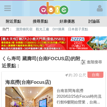
歡迎加入
附近景點
搜尋景點
好康優惠
討論區
APP登入
熱門：
溜滑梯民宿
觀光工廠
DIY摘果
日本親子景點
特色遊戲場
親子住房優惠
台北親子餐廳
溫泉泡湯SPA
首 頁
搜尋景點
くら寿司 藏壽司(台南FOCUS店)的附
進階搜尋
近景點 :
好康優惠
台南
約 20 公尺
前一頁
下一頁
海底撈(台南Focus店)
最新消息
台南首間海底撈
2020/02/25在Focus時尚流
最新留言
行館6樓開始營業，台南...