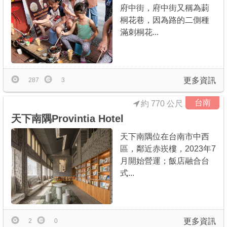
府中街，府中街又稱為莿
桐花巷，因為路的二側種
滿刺桐花...
更多資訊
287
3
台南
約 770 公尺
天下南隅Provintia Hotel
天下南隅位在台南市中西
區，鄰近赤崁樓，2023年7
月開始營運；飯店融合台
式...
更多資訊
2
0