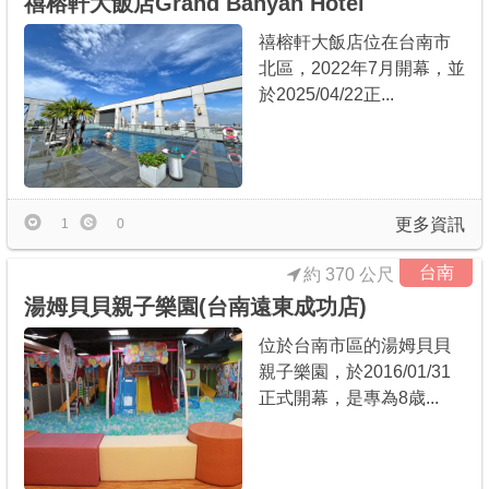
禧榕軒大飯店Grand Banyan Hotel
禧榕軒大飯店位在台南市
北區，2022年7月開幕，並
於2025/04/22正...
更多資訊
1
0
台南
約 370 公尺
湯姆貝貝親子樂園(台南遠東成功店)
位於台南市區的湯姆貝貝
親子樂園，於2016/01/31
正式開幕，是專為8歳...