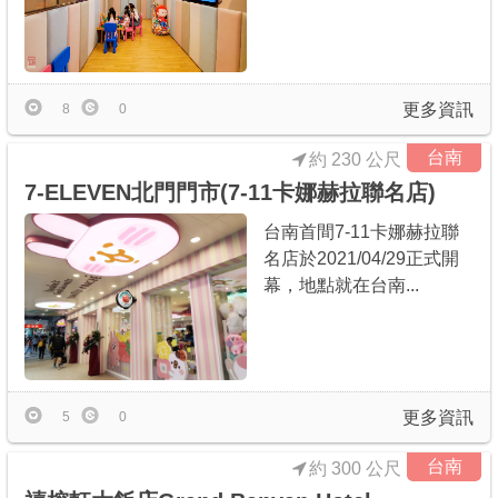
商家合作
推薦景點
更多資訊
8
0
台南
約 230 公尺
討論區
7-ELEVEN北門門市(7-11卡娜赫拉聯名店)
台南首間7-11卡娜赫拉聯
聯絡我們
名店於2021/04/29正式開
幕，地點就在台南...
APP下載
更多資訊
5
0
台南
約 300 公尺