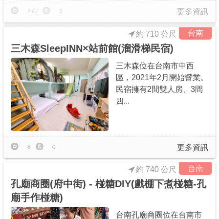
更多資訊
278
3
台南
約 710 公尺
三木森SleepINN×站前館(溜滑梯民宿)
三木森位在台南市中西
區，2021年2月開始營業。
民宿擁有2間雙人房、3間
四...
回到首頁
．
好康優惠
．
最新留言
．
關於我們
．
聯絡我們
部落格微件
．
商家合作
．
討論區
．
推薦景點
．
APP下載
羿磊資訊 服務條款&隱私權政策
更多資訊
8
0
台南
約 740 公尺
孔廟商圈(府中街) - 椪糖DIY(戲棚下煮椪糖-孔
廟手作椪糖)
台南孔廟商圈位在台南市