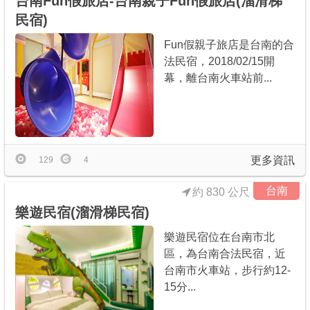
台南Fun假旅店-台南親子Fun假旅店(溜滑梯
民宿)
Fun假親子旅店是台南的合
法民宿，2018/02/15開
幕，離台南火車站前...
更多資訊
129
4
台南
約 830 公尺
樂遊民宿(溜滑梯民宿)
樂遊民宿位在台南市北
區，為台南合法民宿，近
台南市火車站，步行約12-
15分...