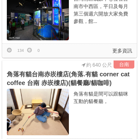
南市中西區，平日及每月
第三個週六開放大家免費
參觀，館...
更多資訊
134
0
台南
約 640 公尺
角落有貓台南赤崁樓店(角落.有貓 corner cat
coffee 台南 赤崁樓店)(貓餐廳/貓咖啡)
角落有貓是間可以跟貓咪
互動的貓餐廳，