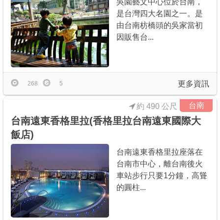
吳園藝文中心位於台南，
是台灣四大名園之一。是
由台南枋橋頭的吳家當初
因販售台...
更多資訊
268
5
台南
約 490 公尺
台南遠東香格里拉(香格里拉台南遠東國際大
飯店)
台南遠東香格里拉座落在
台南市中心，離台南後火
車站步行只要1分鐘，高聳
的圓柱...