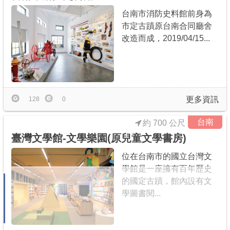
台南市消防史料館前身為
市定古蹟原台南合同廳舍
改造而成，2019/04/15...
更多資訊
128
0
台南
約 700 公尺
臺灣文學館-文學樂園(原兒童文學書房)
位在台南市的國立台灣文
學館是一座擁有百年歷史
的國定古蹟，館內設有文
學圖書閱...