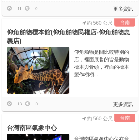
更多資訊
11
0
台南
約 560 公尺
仰角舶物標本館(仰角舶物民權店-仰角舶物忠
義店)
仰角舶物是間比較特別的
店，裡面展售的皆是動物
標本與骨頭，裡面的標本
製作栩栩...
更多資訊
13
0
台南
約 560 公尺
台灣南區氣象中心
台灣南區氣象中心位在台