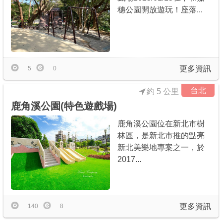
穗公園開放遊玩！座落...
更多資訊
5
0
台北
約 5 公里
鹿角溪公園(特色遊戲場)
鹿角溪公園位在新北市樹
林區，是新北市推的點亮
新北美樂地專案之一，於
2017...
更多資訊
140
8