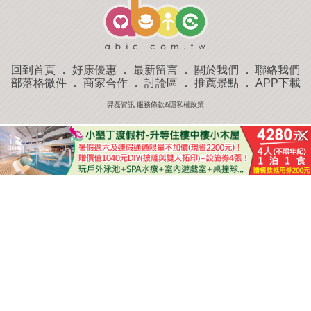
回到首頁
．
好康優惠
．
最新留言
．
關於我們
．
聯絡我們
部落格微件
．
商家合作
．
討論區
．
推薦景點
．
APP下載
羿磊資訊 服務條款&隱私權政策
收藏
評分
去過
附近景點
部落客分享