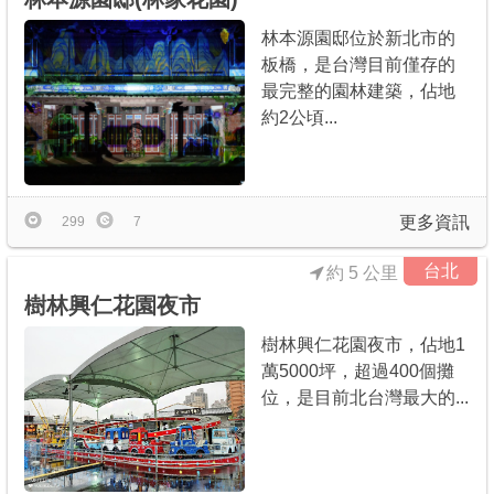
林本源園邸位於新北市的
板橋，是台灣目前僅存的
最完整的園林建築，佔地
約2公頃...
更多資訊
299
7
台北
約 5 公里
樹林興仁花園夜市
樹林興仁花園夜市，佔地1
萬5000坪，超過400個攤
位，是目前北台灣最大的...