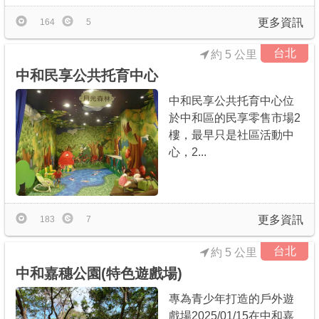
更多資訊
164
5
台北
約 5 公里
中和民享公共托育中心
中和民享公共托育中心位
於中和區的民享零售市場2
樓，最早只是社區活動中
心，2...
更多資訊
183
7
台北
約 5 公里
中和嘉穗公園(特色遊戲場)
專為青少年打造的戶外遊
戲場2025/01/15在中和嘉