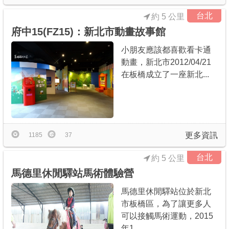
台北
約 5 公里
府中15(FZ15)：新北市動畫故事館
小朋友應該都喜歡看卡通
動畫，新北市2012/04/21
在板橋成立了一座新北...
更多資訊
1185
37
台北
約 5 公里
馬德里休閒驛站馬術體驗營
馬德里休閒驛站位於新北
市板橋區，為了讓更多人
可以接觸馬術運動，2015
年1...