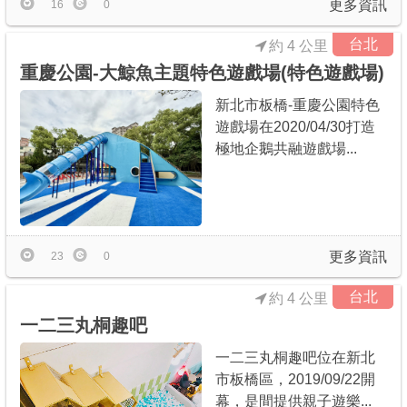
更多資訊
16
0
台北
約 4 公里
重慶公園-大鯨魚主題特色遊戲場(特色遊戲場)
新北市板橋-重慶公園特色
遊戲場在2020/04/30打造
極地企鵝共融遊戲場...
更多資訊
23
0
台北
約 4 公里
一二三丸桐趣吧
一二三丸桐趣吧位在新北
市板橋區，2019/09/22開
幕，是間提供親子遊樂...