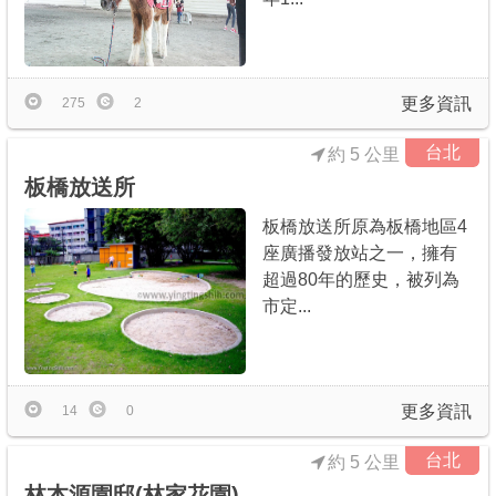
更多資訊
275
2
台北
約 5 公里
板橋放送所
板橋放送所原為板橋地區4
座廣播發放站之一，擁有
超過80年的歷史，被列為
市定...
更多資訊
14
0
台北
約 5 公里
林本源園邸(林家花園)