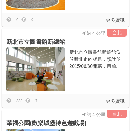
商家合作
更多資訊
0
0
推薦景點
台北
約 4 公里
新北市立圖書館新總館
討論區
新北市立圖書館新總館位
於新北市的板橋，預計於
聯絡我們
2015/06/30開幕，目前...
APP下載
更多資訊
332
7
台北
約 4 公里
華福公園(歡樂城堡特色遊戲場)