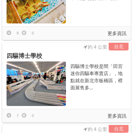
更多資訊
9
0
台北
約 4 公里
四驅博士學校
四驅博士學校是間「田宮
迷你四驅車專賣店」，地
點就在新北市板橋區，裡
面展售多...
更多資訊
7
0
台北
約 4 公里