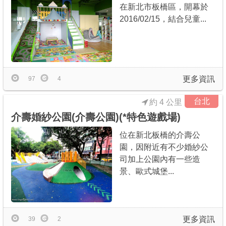
在新北市板橋區，開幕於
2016/02/15，結合兒童...
更多資訊
97
4
台北
約 4 公里
介壽婚紗公園(介壽公園)(*特色遊戲場)
位在新北板橋的介壽公
園，因附近有不少婚紗公
司加上公園內有一些造
景、歐式城堡...
更多資訊
39
2