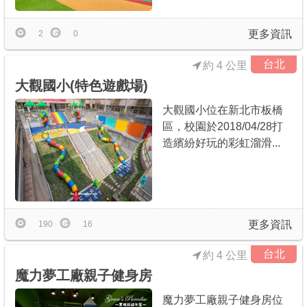
更多資訊
2
0
台北
約 4 公里
大觀國小(特色遊戲場)
大觀國小位在新北市板橋
區，校園於2018/04/28打
造繽紛好玩的彩虹溜滑...
更多資訊
190
16
台北
約 4 公里
魔力夢工廠親子健身房
魔力夢工廠親子健身房位