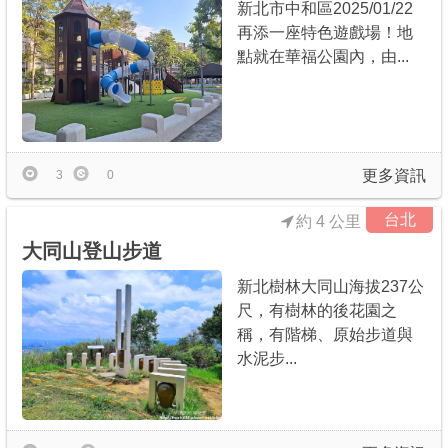
新北市中和區2025/01/22
再添一座特色遊戲場！地
點就在華福公園內，由...
更多資訊
3
0
台北
約 4 公里
大同山登山步道
新北樹林大同山海拔237公
尺，有樹林的後花園之
稱，有階梯、原始步道與
水泥步...