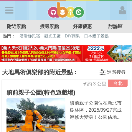
歡迎加入
附近景點
搜尋景點
好康優惠
討論區
APP登入
熱門：
溜滑梯民宿
觀光工廠
DIY摘果
日本親子景點
特色遊戲場
親子住房優惠
台北親子餐廳
溫泉泡湯SPA
首 頁
搜尋景點
大地馬術俱樂部的附近景點 :
進階搜尋
台北
約 3 公里
好康優惠
鎮前親子公園(特色遊戲場)
鎮前親子公園位在新北市
最新消息
樹林區，2025/09/27完成
翻修大變身！公園佔地...
最新留言