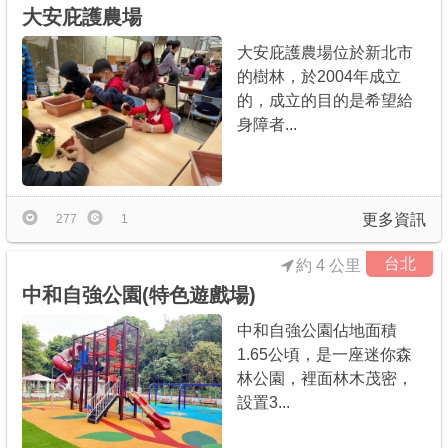
大安庇護農場
大安庇護農場位於新北市
的樹林，於2004年成立
的，成立的目的是希望給
身障者...
更多資訊
277
1
台北
約 4 公里
中和自強公園(特色遊戲場)
中和自強公園佔地面積
1.65公頃，是一座迷你森
林公園，裡面林木茂密，
設置3...