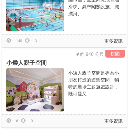
滑梯、氣墊闖關設施、漂
漂河、...
更多資訊
149
3
桃園
約 940 公尺
小矮人親子空間
小矮人親子空間是專為小
朋友打造的遊樂空間，獨
特的農場主題遊戲設計，
既可愛又...
更多資訊
6
0