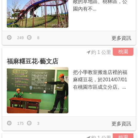
敞的草地區、樹林區，公
園內有不...
更多資訊
249
8
桃園
約 1 公里
福麻糬豆花-藝文店
把小學教室搬進店裡的福
麻糬豆花，於2014/07/01
在桃園市區成立分店。...
更多資訊
175
3
桃園
約 1 公里