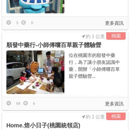
更多資訊
3
0
桃園
約 1 公里
順發中藥行-小師傅嚐百草親子體驗營
位在桃園市的順發中藥
行，為了讓小朋友認識中
藥，開辦「小師傅嚐百草
親子體驗營...
更多資訊
69
6
桃園
約 1 公里
Home.焙小日子(桃園統領店)