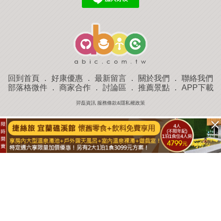
回到首頁
．
好康優惠
．
最新留言
．
關於我們
．
聯絡我們
部落格微件
．
商家合作
．
討論區
．
推薦景點
．
APP下載
羿磊資訊 服務條款&隱私權政策