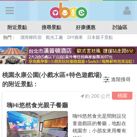
歡迎加入
附近景點
搜尋景點
好康優惠
討論區
APP登入
熱門：
溜滑梯民宿
觀光工廠
DIY摘果
日本親子景點
特色遊戲場
親子住房優惠
台北親子餐廳
溫泉泡湯SPA
首 頁
搜尋景點
桃園永康公園(小戲水區+特色遊戲場)
進階搜尋
的附近景點 :
好康優惠
桃園
約 200 公尺
嗨Hi悠然食光親子餐廳
最新消息
嗨Hi悠然食光是間附設兒
童遊戲區的餐廳，地點在
最新留言
桃園市；小朋友來用餐有