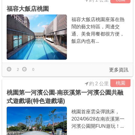
福容大飯店桃園
福容大飯店桃園座落在熱
鬧的藝文特區，周邊交
通、美食用餐都很方便，
飯店內也有...
更多資訊
2
0
桃園
約 2 公里
桃園第一河濱公園-南崁溪第一河濱公園共融
式遊戲場(特色遊戲場)
桃園首座雲朵彈跳床，
2024/06/28在南崁溪第一
河濱公園開FUN遊玩！...