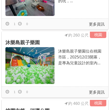
的玩，...
商家合作
推薦景點
更多資訊
1
0
桃園
約 260 公尺
討論區
沐樂島親子樂園
沐樂島親子樂園位在桃園
聯絡我們
市區，2025/12/23開幕，
是專為兒童設計的室內...
APP下載
更多資訊
1
0
桃園
約 460 公尺