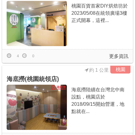
桃園百貨首家DIY烘焙坊於
2023/05/08在統領廣場3樓
正式開幕，這裡...
更多資訊
4
0
桃園
約 1 公里
海底撈(桃園統領店)
海底撈陸續在台灣北中南
設點，桃園店於
2018/09/15開始營運，地
點就在...