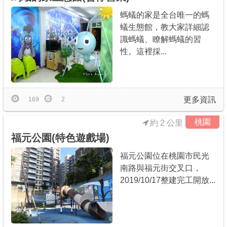
螞蟻的家是全台唯一的螞
蟻生態館，教大家詳細認
識螞蟻、瞭解螞蟻的習
性。這裡採...
更多資訊
169
2
桃園
約 2 公里
福元公園(特色遊戲場)
福元公園位在桃園市民光
南路與福元街交叉口，
2019/10/17整建完工開放...