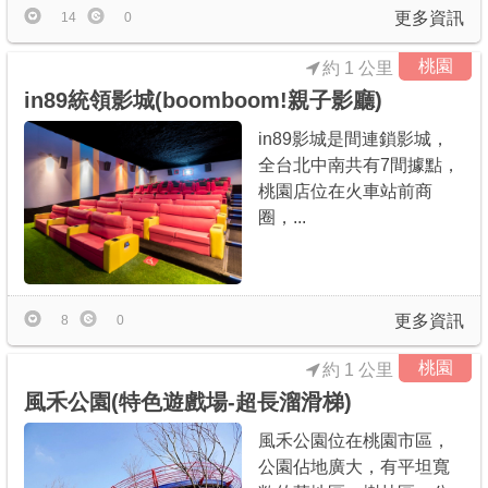
更多資訊
14
0
桃園
約 1 公里
in89統領影城(boomboom!親子影廳)
in89影城是間連鎖影城，
全台北中南共有7間據點，
桃園店位在火車站前商
圈，...
更多資訊
8
0
桃園
約 1 公里
風禾公園(特色遊戲場-超長溜滑梯)
風禾公園位在桃園市區，
公園佔地廣大，有平坦寬