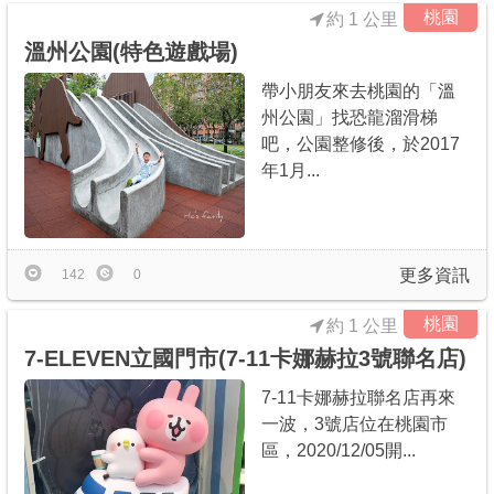
桃園
約 1 公里
溫州公園(特色遊戲場)
帶小朋友來去桃園的「溫
州公園」找恐龍溜滑梯
吧，公園整修後，於2017
年1月...
更多資訊
142
0
桃園
約 1 公里
7-ELEVEN立國門市(7-11卡娜赫拉3號聯名店)
7-11卡娜赫拉聯名店再來
一波，3號店位在桃園市
區，2020/12/05開...