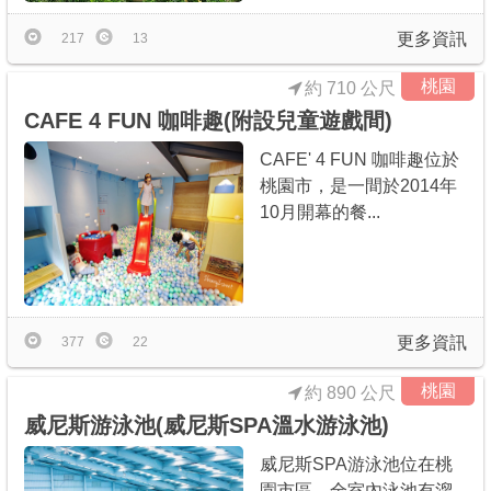
更多資訊
217
13
桃園
約 710 公尺
CAFE 4 FUN 咖啡趣(附設兒童遊戲間)
CAFE' 4 FUN 咖啡趣位於
桃園市，是一間於2014年
10月開幕的餐...
更多資訊
377
22
桃園
約 890 公尺
威尼斯游泳池(威尼斯SPA溫水游泳池)
威尼斯SPA游泳池位在桃
園市區，全室內泳池有溜