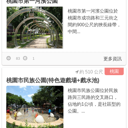
桃園市第一河濱公園
桃園市第一河濱公園位於
桃園市成功路和三元街之
間約900公尺的狹長綠帶，
中間...
更多資訊
83
1
桃園
約 510 公尺
桃園市民族公園(特色遊戲場+戲水池)
桃園市民族公園位於民族
路與三民路的交叉路口，
佔地約1公頃，是社區型的
公園。...