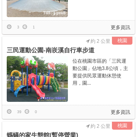
更多資訊
3
1
桃園
約 2 公里
三民運動公園-南崁溪自行車步道
位在桃園市區的「三民運
動公園」佔地3.8公頃，主
要提供民眾運動休憩使
用，園...
更多資訊
39
0
桃園
約 2 公里
螞蟻的家生態館(暫停營業)