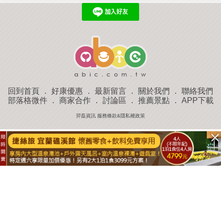
回到首頁
．
好康優惠
．
最新留言
．
關於我們
．
聯絡我們
部落格微件
．
商家合作
．
討論區
．
推薦景點
．
APP下載
羿磊資訊 服務條款&隱私權政策