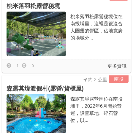
桃米落羽松露營秘境
桃米落羽松露營秘境位在
南投埔里，這裡是很適合
大團露的營區，佔地寬廣
的場域分...
更多資訊
1
0
南投
約 2 公里
森露其境渡假村(露營/貨櫃屋)
森露其境露營區位在南投
埔里，2022年6月開始營
運，設置草地、碎石營
位，以...