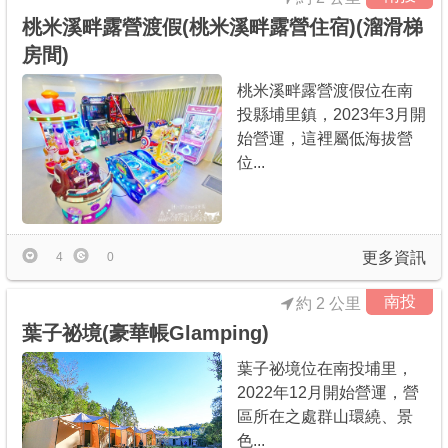
桃米溪畔露營渡假(桃米溪畔露營住宿)(溜滑梯
房間)
桃米溪畔露營渡假位在南
投縣埔里鎮，2023年3月開
始營運，這裡屬低海拔營
位...
更多資訊
4
0
南投
約 2 公里
葉子祕境(豪華帳Glamping)
葉子祕境位在南投埔里，
2022年12月開始營運，營
區所在之處群山環繞、景
色...