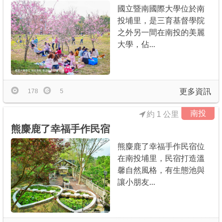
國立暨南國際大學位於南
投埔里，是三育基督學院
之外另一間在南投的美麗
大學，佔...
更多資訊
178
5
南投
約 1 公里
熊麋鹿了幸福手作民宿
熊麋鹿了幸福手作民宿位
在南投埔里，民宿打造溫
馨自然風格，有生態池與
讓小朋友...