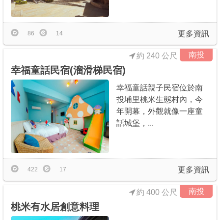
商家合作
更多資訊
86
14
推薦景點
南投
約 240 公尺
幸福童話民宿(溜滑梯民宿)
討論區
幸福童話親子民宿位於南
投埔里桃米生態村內，今
聯絡我們
年開幕，外觀就像一座童
話城堡，...
APP下載
更多資訊
422
17
南投
約 400 公尺
桃米有水居創意料理