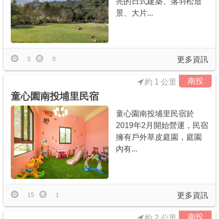
亮的日式建築、落羽松造
景、大片...
更多資訊
5
0
南投
約 1 公里
童心園南投埔里民宿
童心園南投埔里民宿於
2019年2月開始營運，民宿
擁有戶外草皮庭園，庭園
內有...
更多資訊
15
1
南投
約 2 公里