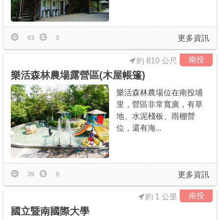
更多資訊
63
0
南投
約 810 公尺
樂活森林農場露營區(木屋帳篷)
樂活森林農場位在南投埔
里，營區非常寬廣，有草
地、水泥棧板、雨棚營
位，還有海...
更多資訊
39
0
南投
約 1 公里
國立暨南國際大學