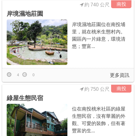
南投
約 740 公尺
岸境濕地莊園
岸境濕地莊園位在南投埔
里，就在桃米生態村內。
園區內一片綠意，環境清
悠；豐富...
更多資訊
4
0
南投
約 750 公尺
綠屋生態民宿
位在南投桃米社區的綠屋
生態民宿，沒有華麗的外
觀、可愛的裝飾，但有著
豐富的生...