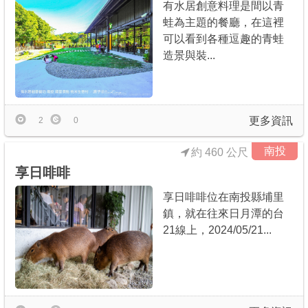
有水居創意料理是間以青
蛙為主題的餐廳，在這裡
可以看到各種逗趣的青蛙
造景與裝...
更多資訊
2
0
南投
約 460 公尺
享日啡啡
享日啡啡位在南投縣埔里
鎮，就在往來日月潭的台
21線上，2024/05/21...