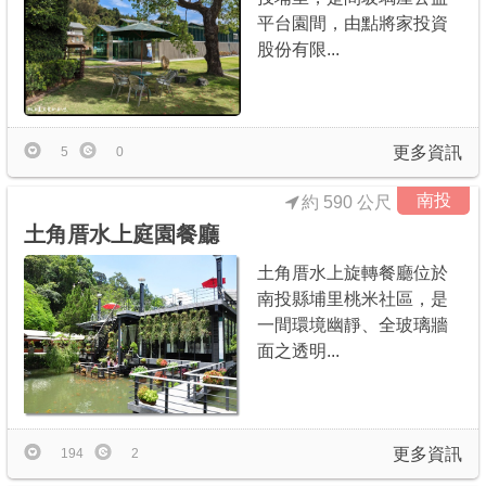
平台園間，由點將家投資
股份有限...
更多資訊
5
0
南投
約 590 公尺
土角厝水上庭園餐廳
土角厝水上旋轉餐廳位於
南投縣埔里桃米社區，是
一間環境幽靜、全玻璃牆
面之透明...
更多資訊
194
2