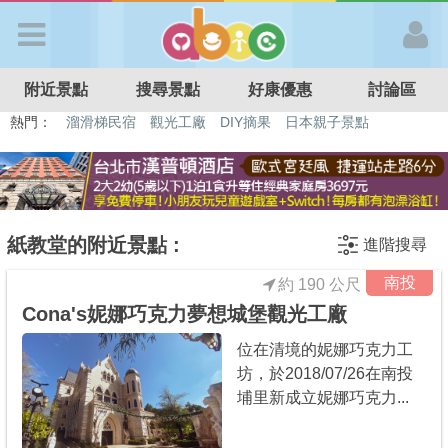
歡迎加入
附近景點
搜尋景點
好康優惠
討論區
APP登入
熱門：
溜滑梯民宿
觀光工廠
DIY摘果
日本親子景點
特色遊戲場
親子住房優惠
台北親子餐廳
溫泉泡湯SPA
首 頁
搜尋景點
紙教堂的附近景點 :
進階搜尋
南投
約 190 公尺
好康優惠
Cona's妮娜巧克力夢想城堡觀光工廠
位在清境的妮娜巧克力工
最新消息
坊，於2018/07/26在南投
埔里新成立妮娜巧克力...
最新留言