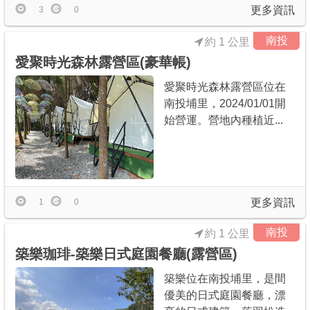
更多資訊
3
0
南投
約 1 公里
愛聚時光森林露營區(豪華帳)
愛聚時光森林露營區位在
南投埔里，2024/01/01開
始營運。營地內種植近...
更多資訊
1
0
南投
約 1 公里
築樂珈琲-築樂日式庭園餐廳(露營區)
築樂位在南投埔里，是間
優美的日式庭園餐廳，漂