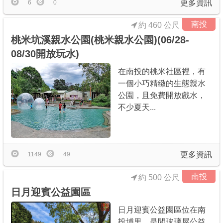
更多資訊
6
0
南投
約 460 公尺
桃米坑溪親水公園(桃米親水公園)(06/28-
08/30開放玩水)
在南投的桃米社區裡，有
一個小巧精緻的生態親水
公園，且免費開放戲水，
不少夏天...
更多資訊
1149
49
南投
約 500 公尺
日月迎賓公益園區
日月迎賓公益園區位在南
投埔里，是間玻璃屋公益