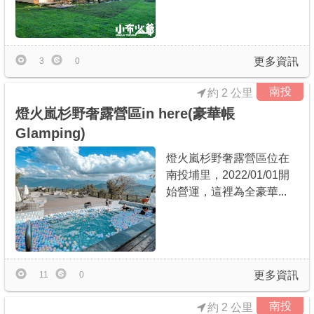
更多資訊
3
0
南投
約 2 公里
燈火嵐杉野奢露營區in here(豪華帳
Glamping)
燈火嵐杉野奢露營區位在
南投埔里，2022/01/01開
始營運，這裡為全豪華...
更多資訊
11
0
南投
約 2 公里