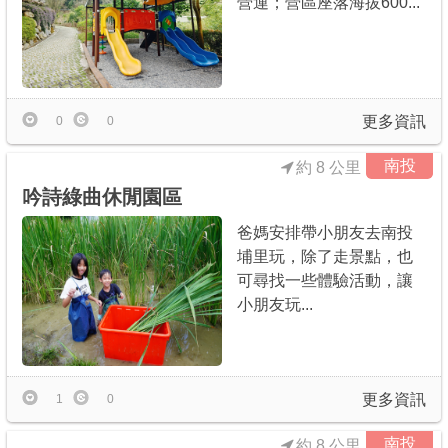
營運；營區座落海拔600...
更多資訊
0
0
南投
約 8 公里
吟詩綠曲休閒園區
爸媽安排帶小朋友去南投
埔里玩，除了走景點，也
可尋找一些體驗活動，讓
小朋友玩...
更多資訊
1
0
南投
約 8 公里