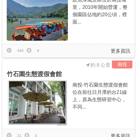
里，2010年開始營運，整
個園區佔地約20公頃，裡
面...
更多資訊
440
9
南投
約 8 公里
竹石園生態渡假會館
南投-竹石園生態渡假會館
位在前往日月潭的台21線
上，原為生態研習中心，
不同...
更多資訊
21
0