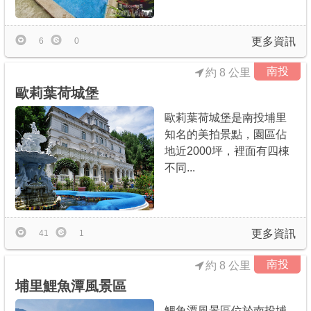
更多資訊
6
0
南投
約 8 公里
歐莉葉荷城堡
歐莉葉荷城堡是南投埔里
知名的美拍景點，園區佔
地近2000坪，裡面有四棟
不同...
更多資訊
41
1
南投
約 8 公里
埔里鯉魚潭風景區
鯉魚潭風景區位於南投埔