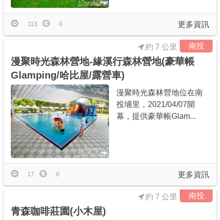
更多資訊
113
0
南投
約 7 公里
漫聚時光森林營地-緣溪行森林營地(豪華帳
Glamping/哈比屋/露營車)
漫聚時光森林營地位在南
投埔里，2021/04/07開
幕，提供豪華帳Glam...
更多資訊
17
0
南投
約 7 公里
青森咖啡莊園(小木屋)