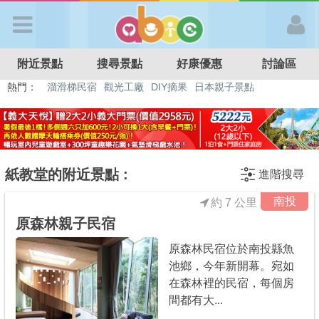
歡迎加入
附近景點
搜尋景點
好康優惠
討論區
APP登入
熱門：
溜滑梯民宿
觀光工廠
DIY摘果
日本親子景點
特色遊戲場
親子住房優惠
台北親子餐廳
溫泉泡湯SPA
首 頁
搜尋景點
紙教堂的附近景點 :
進階搜尋
南投
約 7 公里
好康優惠
原森林親子民宿
原森林民宿位於南投縣魚
最新消息
池鄉，今年新開幕。宛如
在森林裡的民宿，每個房
最新留言
間都有大...