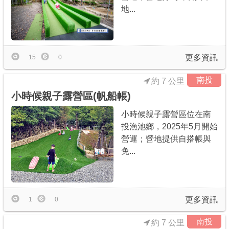
地...
更多資訊
15
0
南投
約 7 公里
小時候親子露營區(帆船帳)
小時候親子露營區位在南
投漁池鄉，2025年5月開始
營運；營地提供自搭帳與
免...
更多資訊
1
0
南投
約 7 公里