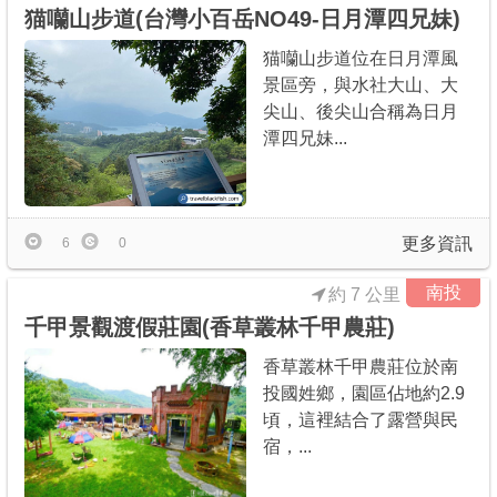
猫囒山步道(台灣小百岳NO49-日月潭四兄妹)
猫囒山步道位在日月潭風
景區旁，與水社大山、大
尖山、後尖山合稱為日月
潭四兄妹...
更多資訊
6
0
南投
約 7 公里
千甲景觀渡假莊園(香草叢林千甲農莊)
香草叢林千甲農莊位於南
投國姓鄉，園區佔地約2.9
頃，這裡結合了露營與民
宿，...