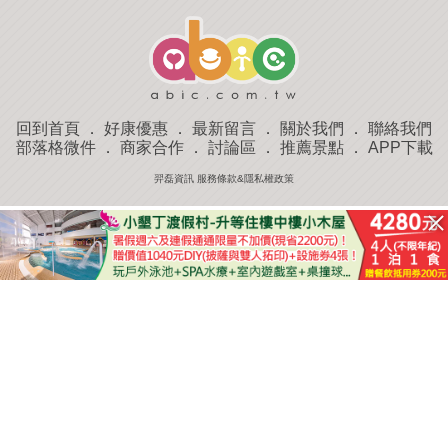
回到首頁
．
好康優惠
．
最新留言
．
關於我們
．
聯絡我們
部落格微件
．
商家合作
．
討論區
．
推薦景點
．
APP下載
羿磊資訊 服務條款&隱私權政策
收藏
評分
去過
附近景點
部落客分享