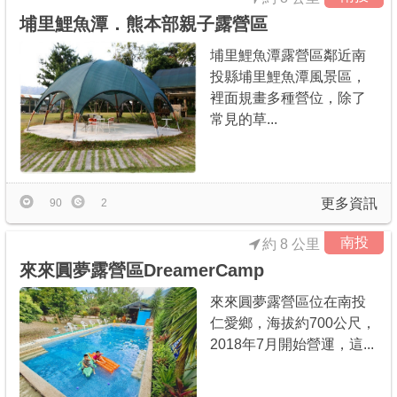
埔里鯉魚潭．熊本部親子露營區
埔里鯉魚潭露營區鄰近南
投縣埔里鯉魚潭風景區，
裡面規畫多種營位，除了
常見的草...
更多資訊
90
2
南投
約 8 公里
來來圓夢露營區DreamerCamp
來來圓夢露營區位在南投
仁愛鄉，海拔約700公尺，
2018年7月開始營運，這...