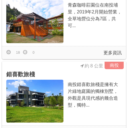
青森咖啡莊園位在南投埔
里，2019年2月開始營業，
全草地營位分為7區，共
可...
更多資訊
18
0
南投
約 8 公里
錯喜歡旅棧
南投錯喜歡旅棧是擁有大
片綠地庭園的獨棟別墅，
外觀是具現代感的幾合造
型，獨特...