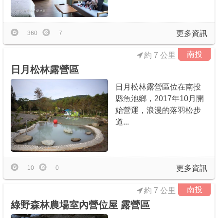
商家合作
更多資訊
360
7
推薦景點
南投
約 7 公里
日月松林露營區
討論區
日月松林露營區位在南投
縣魚池鄉，2017年10月開
聯絡我們
始營運，浪漫的落羽松步
道...
APP下載
更多資訊
10
0
南投
約 7 公里
綠野森林農場室內營位屋 露營區