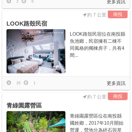
更多資訊
2
0
南投
約 7 公里
LOOK路殼民宿
LOOK路殼民宿位在南投縣
魚池鄉，民宿擁有二棟不
同風格的獨棟房子，共有4
間...
更多資訊
25
1
南投
約 7 公里
青綠園露營區
青綠園露營區位在南投縣
國姓鄉，2017年10月開始
營運，營地分為碎石與草