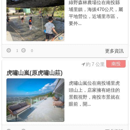
綠野森林農場位在南投縣
埔里鎮，海拔470公尺，屬
平地營位，近埔里市區，
要外...
更多資訊
1
0
南投
約 7 公里
虎嘯山嵐(原虎嘯山莊)
虎嘯山嵐位在南投埔里虎
頭山上，店家擁有絕佳的
景觀視野，南投市景就在
眼前，開...