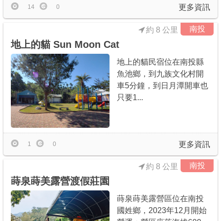
更多資訊
14
0
南投
約 8 公里
地上的貓 Sun Moon Cat
地上的貓民宿位在南投縣
魚池鄉，到九族文化村開
車5分鐘，到日月潭開車也
只要1...
更多資訊
1
0
南投
約 8 公里
蒔泉蒔美露營渡假莊園
蒔泉蒔美露營區位在南投
國姓鄉，2023年12月開始