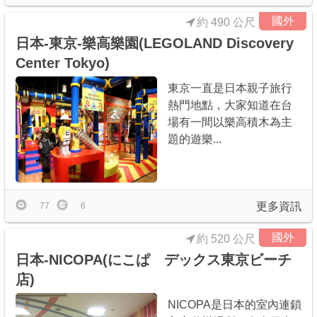
國外
約 490 公尺
日本-東京-樂高樂園(LEGOLAND Discovery
Center Tokyo)
東京一直是日本親子旅行
熱門地點，大家知道在台
場有一間以樂高積木為主
題的遊樂...
更多資訊
77
6
國外
約 520 公尺
日本-NICOPA(にこぱ デックス東京ビーチ
店)
NICOPA是日本的室內連鎖