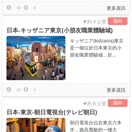
更多資訊
10
0
國外
約 4 公里
日本-キッザニア東京(小朋友職業體驗城)
キッザニア(kidzania)東京
是一個位於日本東京的小
朋友職業體驗城，於...
更多資訊
14
0
國外
約 6 公里
日本-東京-朝日電視台(テレビ朝日)
朝日電視台位在東京六本
木，挑高寬敞的一樓大