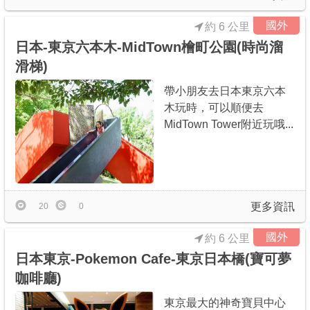
國外
約 6 公里
日本-東京六本木-MidTown檜町公園(時尚溜
滑梯)
帶小朋友去日本東京六本
木玩時，可以順便去
MidTown Tower附近玩哦...
更多資訊
20
0
國外
約 6 公里
日本東京-Pokemon Cafe-東京日本橋(寶可夢
咖啡廳)
東京最大的神奇寶貝中心