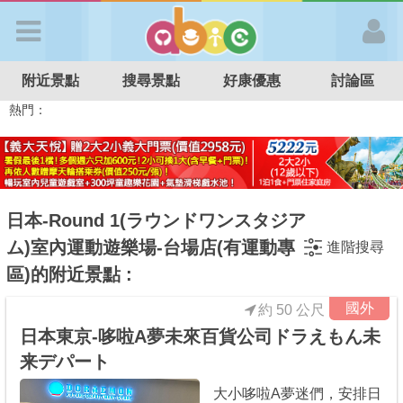
歡迎加入
附近景點
搜尋景點
好康優惠
討論區
APP登入
熱門：
特色遊戲場
親子住房優惠
台北親子餐廳
溫泉泡湯SPA
溜滑梯民宿
觀光工廠
DIY摘果
日本親子景點
首 頁
搜尋景點
日本-Round 1(ラウンドワンスタジア
ム)室內運動遊樂場-台場店(有運動專
進階搜尋
好康優惠
區)的附近景點 :
國外
約 50 公尺
最新消息
日本東京-哆啦A夢未來百貨公司ドラえもん未
来デパート
最新留言
大小哆啦A夢迷們，安排日