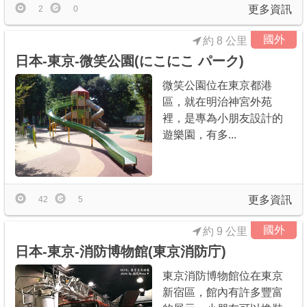
更多資訊
2
0
國外
約 8 公里
日本-東京-微笑公園(にこにこ パーク)
微笑公園位在東京都港
區，就在明治神宮外苑
裡，是專為小朋友設計的
遊樂園，有多...
更多資訊
42
5
國外
約 9 公里
日本-東京-消防博物館(東京消防庁)
東京消防博物館位在東京
新宿區，館內有許多豐富