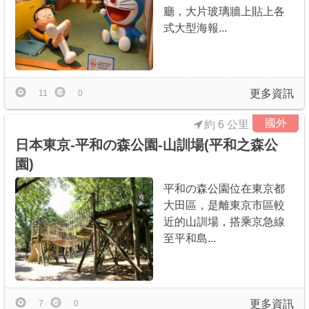
廳，大片玻璃牆上貼上各
式大型海報...
更多資訊
11
0
國外
約 6 公里
日本東京-平和の森公園-山訓場(平和之森公
園)
平和の森公園位在東京都
大田區，是離東京市區較
近的山訓場，搭乘京急線
至平和島...
更多資訊
7
0