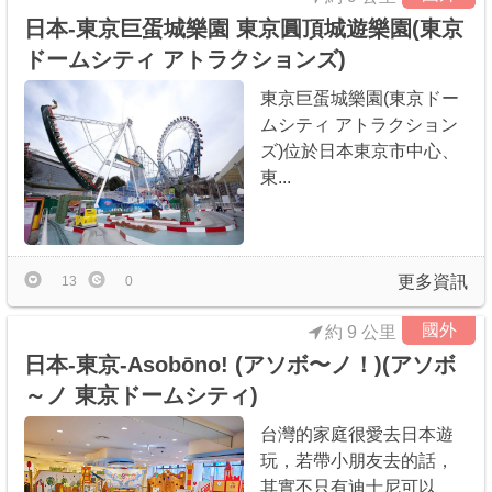
日本-東京巨蛋城樂園 東京圓頂城遊樂園(東京
ドームシティ アトラクションズ)
東京巨蛋城樂園(東京ドー
ムシティ アトラクション
ズ)位於日本東京市中心、
東...
更多資訊
13
0
國外
約 9 公里
日本-東京-Asobōno! (アソボ〜ノ！)(アソボ
～ノ 東京ドームシティ)
台灣的家庭很愛去日本遊
玩，若帶小朋友去的話，
其實不只有迪士尼可以