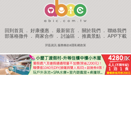
回到首頁
．
好康優惠
．
最新留言
．
關於我們
．
聯絡我們
部落格微件
．
商家合作
．
討論區
．
推薦景點
．
APP下載
羿磊資訊 服務條款&隱私權政策
收藏
評分
去過
附近景點
部落客分享