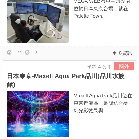
MEGA WEB汽車主題樂園
位於日本東京台場，就在
Palette Town...
更多資訊
25
3
國外
約 4 公里
日本東京-Maxell Aqua Park品川(品川水族
館)
Maxell Aqua Park品川位在
東京都港區，是間結合夢
幻光影效果與...