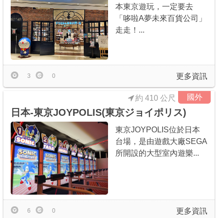
本東京遊玩，一定要去
商家合作
「哆啦A夢未來百貨公司」
走走！...
推薦景點
更多資訊
3
0
討論區
國外
約 410 公尺
聯絡我們
日本-東京JOYPOLIS(東京ジョイポリス)
東京JOYPOLIS位於日本
APP下載
台場，是由遊戲大廠SEGA
所開設的大型室內遊樂...
更多資訊
6
0