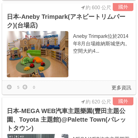
國外
約 600 公尺
日本-Aneby Trimpark(アネビートリムパー
ク)(台場店)
Aneby Trimpark位於2014
年8月台場維納斯城堡內。
空間大約4...
更多資訊
5
0
國外
約 620 公尺
日本-MEGA WEB汽車主題樂園(豐田主題公
園、Toyota 主題館)@Palette Town(パレッ
トタウン)