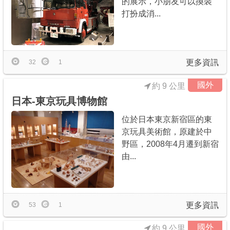
的展示，小朋友可以換裝
打扮成消...
更多資訊
32
1
國外
約 9 公里
日本-東京玩具博物館
位於日本東京新宿區的東
京玩具美術館，原建於中
野區，2008年4月遷到新宿
由...
更多資訊
53
1
國外
約 9 公里