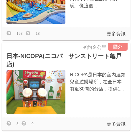
玩。像這個...
更多資訊
193
18
國外
約 9 公里
日本-NICOPA(ニコパ サンストリート亀戸
店)
NICOPA是日本的室內連鎖
兒童遊樂場所，在全日本
有近30間的分店，提供1...
更多資訊
3
0