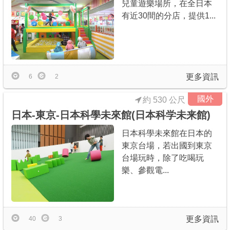
兒童遊樂場所，在全日本
有近30間的分店，提供1...
更多資訊
6
2
國外
約 530 公尺
日本-東京-日本科學未來館(日本科学未来館)
日本科學未來館在日本的
東京台場，若出國到東京
台場玩時，除了吃喝玩
樂、參觀電...
更多資訊
40
3