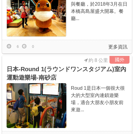
與餐廳，於2018年3月在日
本橋高島屋盛大開幕。餐
廳...
更多資訊
6
0
國外
約 8 公里
日本-Round 1(ラウンドワンスタジアム)室內
運動遊樂場-南砂店
Roud 1是日本一個很大很
大的大型室內連鎖遊樂
場，適合大朋友小朋友前
來遊...