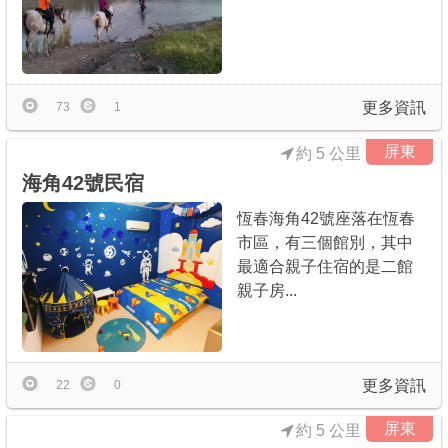
更多資訊
73
1
屏東
約 5 公里
海角42號民宿
恆春海角42號座落在恆春
市區，有三個館別，其中
最適合親子住宿的是二館
親子房...
更多資訊
22
0
屏東
約 5 公里