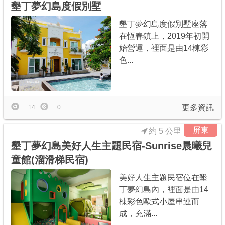
墾丁夢幻島度假別墅
墾丁夢幻島度假別墅座落
在恆春鎮上，2019年初開
始營運，裡面是由14棟彩
色...
更多資訊
14
0
屏東
約 5 公里
墾丁夢幻島美好人生主題民宿-Sunrise晨曦兒
童館(溜滑梯民宿)
美好人生主題民宿位在墾
丁夢幻島內，裡面是由14
棟彩色歐式小屋串連而
成，充滿...