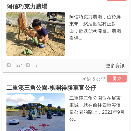
阿信巧克力農場
阿信巧克力農場，位於屏
東墾丁悠活度假村正對
面，於2015/6開幕。農場
提供...
更多資訊
224
9
屏東
約 6 公里
二重溪三角公園-棋開得勝軍官公仔
二重溪三角公園位在屏東
車城，就在前往四重溪溫
泉公園的路上，2021年9月
公...