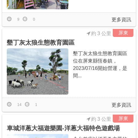
更多資訊
9
0
屏東
約 3 公里
墾丁灰太狼生態教育園區
墾丁灰太狼生態教育園區
位在屏東縣恆春鎮，
2023/07/16開始營運，是
間...
更多資訊
14
1
屏東
約 3 公里
車城洋蔥大福遊樂園-洋蔥大福特色遊戲場