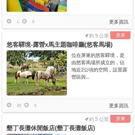
更多資訊
1
0
屏東
約 5 公里
悠客驛境-露營x馬主題咖啡廳(悠客馬場)
位在屏東的悠客驛境，是
由悠客馬場所成立的，佔
地近2公頃的空間，設置露
營區與...
更多資訊
20
0
屏東
約 5 公里
墾丁長灘休閒飯店(墾丁長灘飯店)