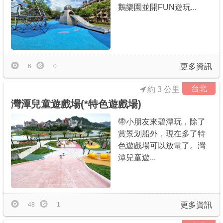
鵝樂園並開FUN遊玩...
更多資訊
6
0
台北
約 3 公里
灣潭兒童遊戲場(*特色遊戲場)
帶小朋友來碧潭玩，除了
賞景划船外，現在多了特
色遊戲場可以放電了。灣
潭兒童遊...
更多資訊
48
1