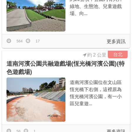
綠地、生態池、兒童遊戲
場、向...
更多資訊
564
17
台北
約 2 公里
道南河濱公園共融遊戲場(恆光橋河濱公園)(特
色遊戲場)
道南河濱公園位在文山區
恆光橋下右側，這裡原為
恆光橋河濱公園，有一小
區兒童遊...
更多資訊
56
1