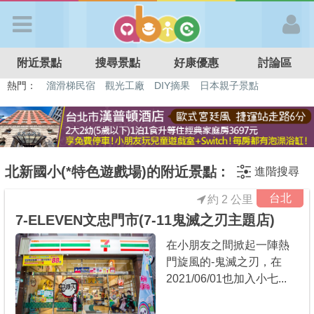
歡迎加入
附近景點
搜尋景點
好康優惠
討論區
APP登入
熱門：
溜滑梯民宿
觀光工廠
DIY摘果
日本親子景點
特色遊戲場
親子住房優惠
台北親子餐廳
溫泉泡湯SPA
首 頁
搜尋景點
北新國小(*特色遊戲場)的附近景點 :
進階搜尋
台北
約 2 公里
好康優惠
7-ELEVEN文忠門市(7-11鬼滅之刃主題店)
在小朋友之間掀起一陣熱
最新消息
門旋風的-鬼滅之刃，在
2021/06/01也加入小七...
最新留言