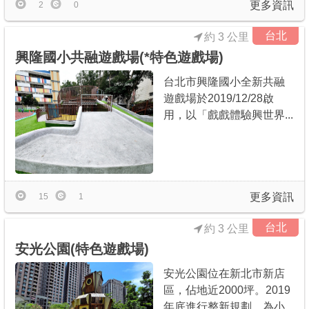
更多資訊
2
0
台北
約 3 公里
興隆國小共融遊戲場(*特色遊戲場)
台北市興隆國小全新共融
遊戲場於2019/12/28啟
用，以「戲戲體驗興世界...
更多資訊
15
1
台北
約 3 公里
安光公園(特色遊戲場)
安光公園位在新北市新店
區，佔地近2000坪。2019
年底進行整新規劃，為小...