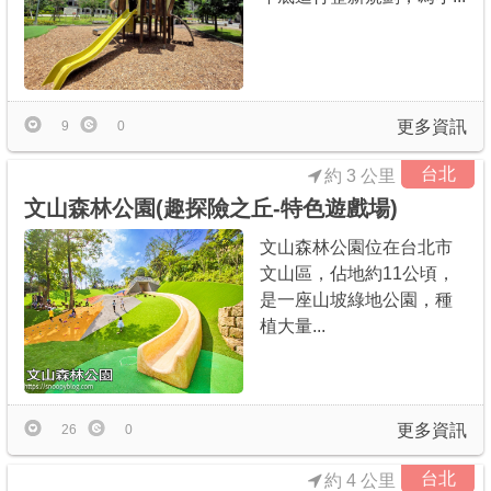
更多資訊
9
0
台北
約 3 公里
文山森林公園(趣探險之丘-特色遊戲場)
文山森林公園位在台北市
文山區，佔地約11公頃，
是一座山坡綠地公園，種
植大量...
更多資訊
26
0
台北
約 4 公里