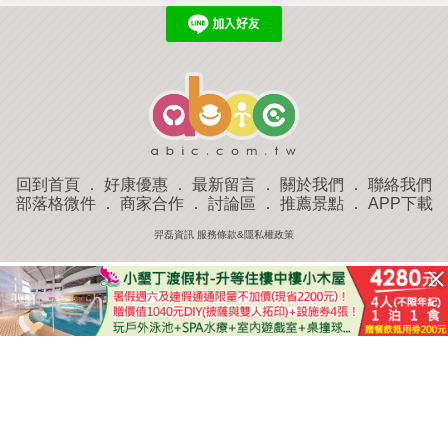
回到首頁
．
好康優惠
．
最新留言
．
關於我們
．
聯絡我們
部落格微件
．
商家合作
．
討論區
．
推薦景點
．
APP下載
羿磊資訊 服務條款&隱私權政策