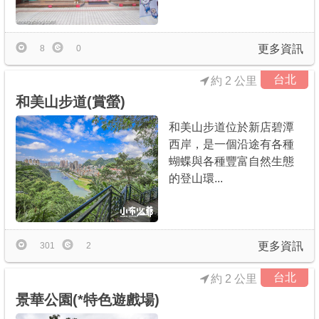
商家合作
更多資訊
8
0
推薦景點
台北
約 2 公里
和美山步道(賞螢)
討論區
和美山步道位於新店碧潭
西岸，是一個沿途有各種
聯絡我們
蝴蝶與各種豐富自然生態
的登山環...
APP下載
更多資訊
301
2
台北
約 2 公里
景華公園(*特色遊戲場)