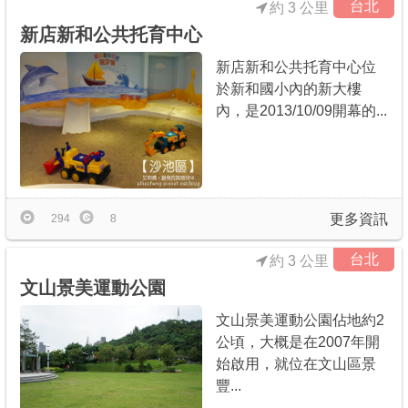
台北
約 3 公里
新店新和公共托育中心
新店新和公共托育中心位
於新和國小內的新大樓
內，是2013/10/09開幕的...
更多資訊
294
8
台北
約 3 公里
文山景美運動公園
文山景美運動公園佔地約2
公頃，大概是在2007年開
始啟用，就位在文山區景
豐...