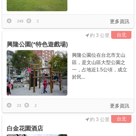
更多資訊
249
2
台北
約 3 公里
興隆公園(*特色遊戲場)
興隆公園位在台北市文山
區，是文山區大型公園之
一，占地近1.5公頃，成立
於民...
更多資訊
23
2
台北
約 3 公里
白金花園酒店