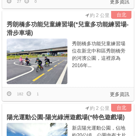
更多資訊
27
0
台北
約 2 公里
秀朗橋多功能兒童練習場(*兒童多功能練習場-
滑步車場)
秀朗橋多功能兒童練習場
位在新北中和區秀朗橋旁
的河濱公園，這裡原為
2016年...
更多資訊
182
1
台北
約 2 公里
陽光運動公園-陽光綠洲遊戲場(*特色遊戲場)
新店陽光運動公園，佔地
約20公頃，公園內有大片