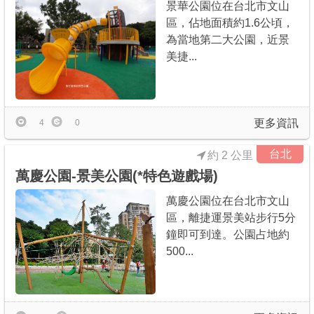
景華公園位在台北市文山
區，佔地面積約1.6公頃，
為當地第二大公園，近景
美捷...
更多資訊
4
0
台北
約 2 公里
萬慶公園-景美公園(*特色遊戲場)
萬慶公園位在台北市文山
區，離捷運景美站步行5分
鐘即可到達。公園占地約
500...