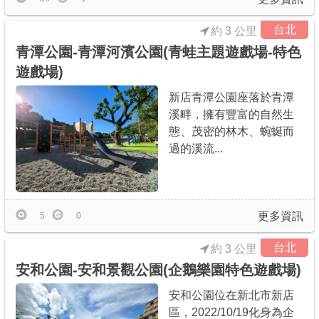
台北
約 3 公里
青潭公園-青潭河濱公園(青蛙主題遊戲場-特色
遊戲場)
新店青潭公園座落於青潭
溪畔，擁有豐富的自然生
態、茂密的林木、蜿蜒而
過的溪流...
更多資訊
5
0
台北
約 3 公里
安和公園-安和景觀公園(企鵝樂園特色遊戲場)
安和公園位在新北市新店
區，2022/10/19化身為企