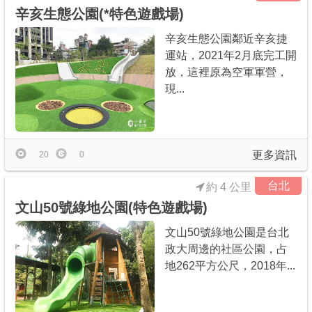
辛亥生態公園(*特色遊戲場)
辛亥生態公園鄰近辛亥捷
運站，2021年2月底完工開
放，這裡原為空軍軍營，
現...
更多資訊
20
0
台北
約 4 公里
文山50號綠地公園(特色遊戲場)
文山50號綠地公園是台北
政大周邊的社區公園，占
地262平方公尺，2018年...