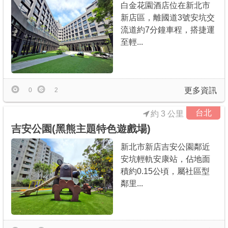
白金花園酒店位在新北市
新店區，離國道3號安坑交
流道約7分鐘車程，搭捷運
至輕...
更多資訊
0
2
台北
約 3 公里
吉安公園(黑熊主題特色遊戲場)
新北市新店吉安公園鄰近
安坑輕軌安康站，佔地面
積約0.15公頃，屬社區型
鄰里...