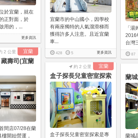
位於宜蘭，就在
的正對面，於
宜蘭市的中山國小，因學校
2啟用的，...
有兩座獨特的人氣溜滑梯而
「湯
獲得許多人注意。且近宜蘭
20
更多資訊
車...
台灣三
宜蘭
約 2 公里
更多資訊
428
5
87
 藏壽司(宜蘭
宜蘭
約 2 公里
盒子探長兒童密室探索
蘭城
間店07/28在蘭
盒子探長兒童密室探索是專
1樓開始營運，
蘭城