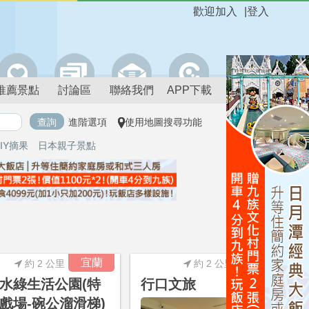
歡迎加入
|
登入
推薦景點
討論區
聯絡我們
APP下載
進階選項
使用地圖搜尋功能
IY摘果
日本親子景點
進階搜尋
宜蘭
宜蘭
約 2 公里
約 2 公里
水綠生活公園(特
行口文旅
戲場-碗公溜滑梯)