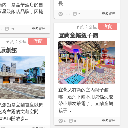
長...
場內，是晶華酒店的自
五星級飯店品牌，因提
更多資訊
180
2
宜蘭
約 2 公里
更多資訊
3
79
宜蘭童樂親子館
宜蘭
約 2 公里
原創館
宜蘭又有新的室內親子館
嘍，遇到下雨不用煩惱怎麼
帶小朋友放電了。宜蘭童樂
原創館是宜蘭首座以原
親子...
化為主題的文創空間，
/09/18開放參...
更多資訊
4
0