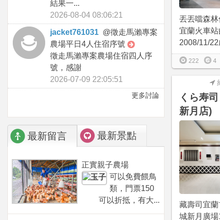
結果一...
2026-08-04 08:06:21
丟丟噹森林
宜蘭火車站
jacket761031
@
徵走馬瀨專案
2008/11/2
農場平日4人住宿序號
徵走馬瀨專案農場住宿四人序
222
4
號，感謝
2026-07-09 22:05:51
更多討論
くら寿司
新月店)
最新景點
最新留言
正實親子農場
可以免費餵鳥
類，門票150
可以折抵，有大...
藏壽司宜蘭首
城新月廣場