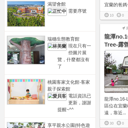
渴望會館
宜蘭的爸媽也
需要序號
10
0
龍潭no.1
瑞穗生態教育館
Tree-露
現在只有一
些圖片展
覽，什麼都沒有
了
桃園客家文化館-客家
親子探索館
電話資訊已
龍潭no.16-
更新，謝謝
區位在宜蘭
提醒~^^
遠，靠近...
30
0
享平親水公園(特色遊