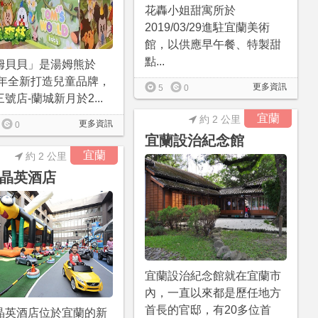
花轟小姐甜寓所於
2019/03/29進駐宜蘭美術
館，以供應早午餐、特製甜
點...
姆貝貝」是湯姆熊於
16年全新打造兒童品牌，
更多資訊
5
0
號店-蘭城新月於2...
宜蘭
約 2 公里
更多資訊
0
宜蘭設治紀念館
宜蘭
約 2 公里
晶英酒店
宜蘭設治紀念館就在宜蘭市
內，一直以來都是歷任地方
首長的官邸，有20多位首
晶英酒店位於宜蘭的新