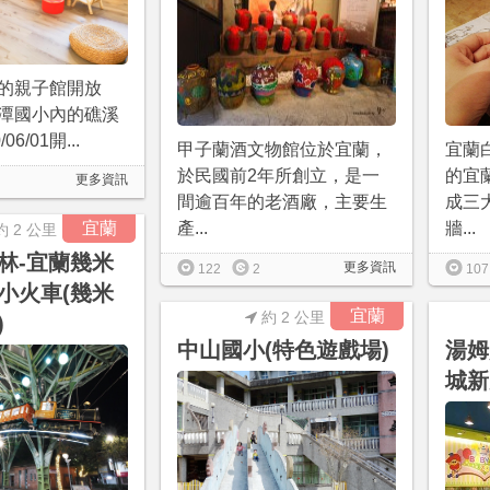
的親子館開放
潭國小內的礁溪
6/01開...
甲子蘭酒文物館位於宜蘭，
宜蘭
於民國前2年所創立，是一
的宜
更多資訊
間逾百年的老酒廠，主要生
成三
宜蘭
產...
牆...
約 2 公里
林-宜蘭幾米
更多資訊
122
2
107
小火車(幾米
宜蘭
約 2 公里
)
中山國小(特色遊戲場)
湯姆
城新