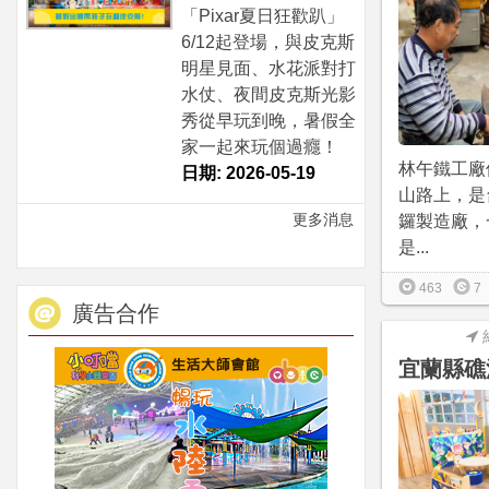
「Pixar夏日狂歡趴」
6/12起登場，與皮克斯
明星見面、水花派對打
水仗、夜間皮克斯光影
秀從早玩到晚，暑假全
家一起來玩個過癮！
林午鐵工廠
日期: 2026-05-19
山路上，是
更多消息
鑼製造廠，
是...
463
7
廣告合作
宜蘭縣礁