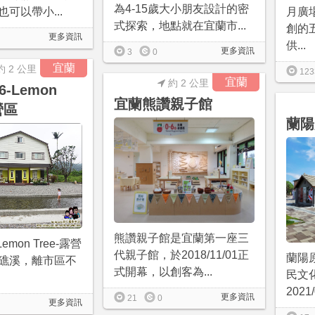
為4-15歲大小朋友設計的密
可以帶小...
月廣
式探索，地點就在宜蘭市...
創的
更多資訊
供...
更多資訊
3
0
宜蘭
約 2 公里
123
宜蘭
約 2 公里
6-Lemon
宜蘭熊讚親子館
營區
蘭陽
熊讚親子館是宜蘭第一座三
Lemon Tree-露營
代親子館，於2018/11/01正
蘭陽
礁溪，離市區不
式開幕，以創客為...
民文
2021
更多資訊
21
0
更多資訊