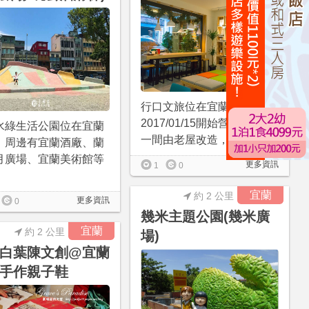
行口文旅位在宜蘭市區，
2017/01/15開始營運，這是
水綠生活公園位在宜蘭
一間由老屋改造，結...
，周邊有宜蘭酒廠、蘭
月廣場、宜蘭美術館等
更多資訊
1
0
宜蘭
約 2 公里
更多資訊
0
幾米主題公園(幾米廣
宜蘭
約 2 公里
場)
白葉陳文創@宜蘭
手作親子鞋