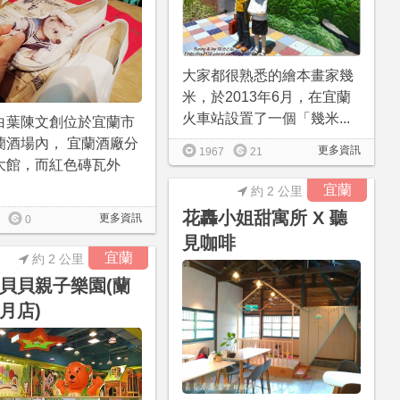
大家都很熟悉的繪本畫家幾
米，於2013年6月，在宜蘭
火車站設置了一個「幾米...
白葉陳文創位於宜蘭市
蘭酒場內， 宜蘭酒廠分
更多資訊
1967
21
大館，而紅色磚瓦外
宜蘭
約 2 公里
花轟小姐甜寓所 X 聽
更多資訊
0
見咖啡
宜蘭
約 2 公里
貝貝親子樂園(蘭
月店)