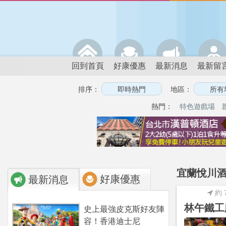
回到首頁
好康優惠
最新消息
最新留
排序：
地區：
熱門：
特色遊戲場
宜蘭悅川酒
好康優惠
最新消息
約 
林午鐵工
史上最強皮克斯好友陣
容！香港迪士尼