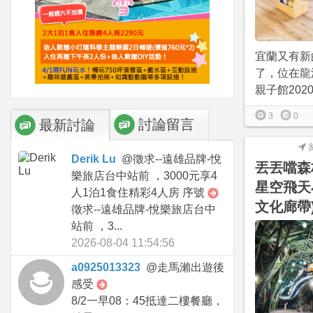
宜蘭又有新
了，位在龍
親子館2020/0
3
0
討論留言
最新討論
Derik Lu
@
徵求--遠雄品牌-悅
丟丟噹森
樂旅店台中站前 ，3000元享4
星空飛天
人1泊1食住精彩4人房 序號
文化廊帶
徵求--遠雄品牌-悅樂旅店台中
站前 ，3...
2026-08-04 11:54:56
a0925013323
@
走馬瀨出遊後
感受
8/2一早08：45抵達二樓餐廳，