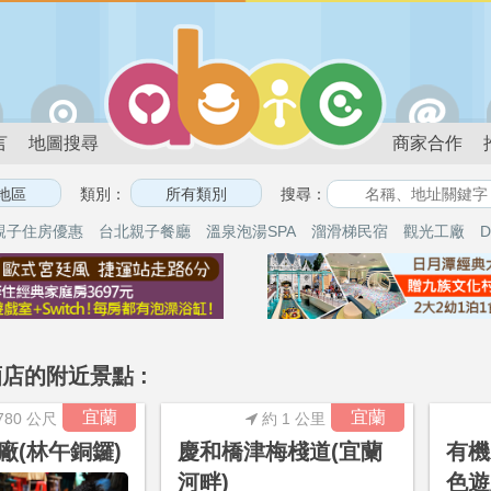
言
地圖搜尋
商家合作
類別：
搜尋：
親子住房優惠
台北親子餐廳
溫泉泡湯SPA
溜滑梯民宿
觀光工廠
D
店的附近景點 :
宜蘭
宜蘭
780 公尺
約 1 公里
廠(林午銅鑼)
慶和橋津梅棧道(宜蘭
有機
河畔)
色遊