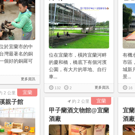
位於宜蘭市的中
台灣最著名的銅
位在宜蘭市，橫跨宜蘭河畔
有機
一個好的銅羅可
的慶和橋，橋底下有個河濱
市區
公園，有大片的草地、自行
城新
車...
景...
更多資訊
更多資訊
132
2
16
宜蘭
約 2 公里
宜蘭
溪親子館
約 2 公里
甲子蘭酒文物館@宜蘭
宜蘭
酒廠
酒廠