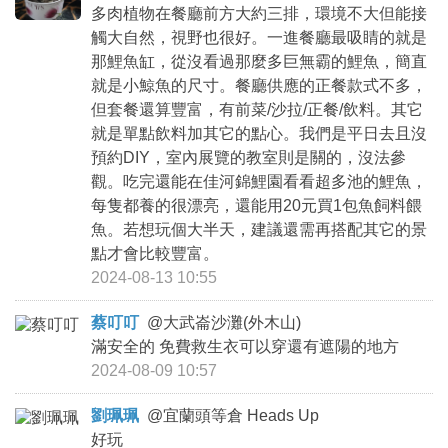
多肉植物在餐廳前方大約三排，環境不大但能接
觸大自然，視野也很好。一進餐廳最吸睛的就是
那鯉魚缸，從沒看過那麼多巨無霸的鯉魚，簡直
就是小鯨魚的尺寸。餐廳供應的正餐款式不多，
但套餐還算豐富，有前菜/沙拉/正餐/飲料。其它
就是單點飲料加其它的點心。我們是平日去且沒
預約DIY，室內展覽的教室則是關的，沒法參
觀。吃完還能在佳河錦鯉園看看超多池的鯉魚，
每隻都養的很漂亮，還能用20元買1包魚飼料餵
魚。若想玩個大半天，建議還需再搭配其它的景
點才會比較豐富。
2024-08-13 10:55
蔡叮叮
@
大武崙沙灘(外木山)
滿安全的 免費救生衣可以穿還有遮陽的地方
2024-08-09 10:57
劉珮珮
@
宜蘭頭等倉 Heads Up
好玩