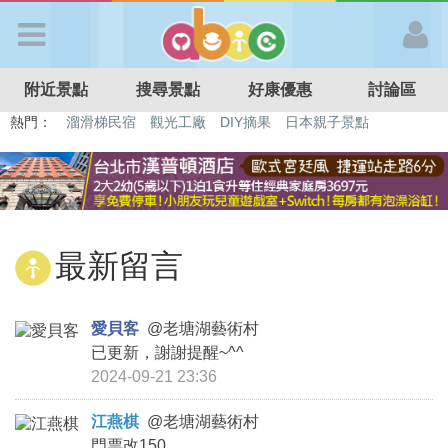
歡迎加入
附近景點
搜尋景點
好康優惠
討論區
APP登入
熱門：
溜滑梯民宿
觀光工廠
DIY摘果
日本親子景點
特色遊戲場
親子住房優惠
台北親子餐廳
溫泉泡湯SPA
首 頁
搜尋景點
最新留言
好康優惠
愛貝客
@
老塘湖藝術村
已更新，謝謝提醒~^^
最新消息
2024-09-21 23:36
最新留言
江燕棋
@
老塘湖藝術村
門票改150