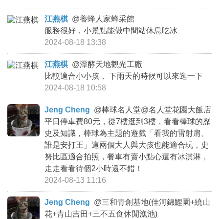
江燕棋
@
養蜂人家蜂采館
服務很好，小景點能做中間站休息吃冰
2024-08-18 13:38
江燕棋
@
潭酵天地觀光工廠
比較適合小小孩， 下雨天的時候可以來逛一下
2024-08-18 10:58
Jeng Cheng
@
棒球名人堂@名人堂花園大飯店
平日停車費80元，從7樓逛到3樓，看看棒球的歷
史及知識，棒球為主題的遊戲「看我的雷射肩、
誰是安打王」這兩個大人與大孩也能適合玩，史
努比區適合拍照，餐車有賣小點心還有冰淇淋，
走走看看待個2小時還不錯！
2024-08-13 11:16
Jeng Cheng
@
三和青創基地(佳河錦鯉園+繞山
花+青山吉田+三不五食休閒漁池)