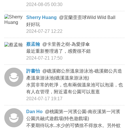
2024-08-05 00:30
Sherry Huang
@
宜蘭歪歪球Wild Wild Ball
好好玩
2024-07-27 12:22
蔡孟翰
@
卡里善之樹-為愛撐傘
最近重新整理過了，感覺很不錯
2024-07-21 17:50
許書怡
@
礁溪鄉公所溫泉游泳池-礁溪鄉公共造
產溫泉游泳池(礁溪溫泉游泳池)
水質非常的乾淨，也有兩個溫泉池可以泡湯，也
有人在管理，附近還有公園可以逛逛
2024-07-17 19:17
Dan Ho
@
桃園第一河濱公園-南崁溪第一河濱
公園共融式遊戲場(特色遊戲場)
不要期待玩水..水少的可憐捨不得放水。另外蚊