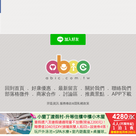
回到首頁
．
好康優惠
．
最新留言
．
關於我們
．
聯絡我們
部落格微件
．
商家合作
．
討論區
．
推薦景點
．
APP下載
羿磊資訊 服務條款&隱私權政策