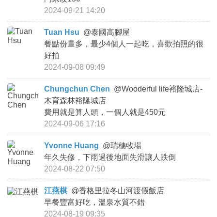
2024-09-21 14:20
商家合作
Tuan Hsu
@
泰國高腳屋
餐點份量多，最少4個人一起吃，喜歡拍照的很
推薦景點
好拍
2024-09-08 09:49
討論區
Chungchun Chen
@
Wooderful life裕隆城店-
木育森林裕隆城店
聯絡我們
費用就是算人頭，一個人就是450元
2024-09-06 17:16
APP下載
Yvonne Huang
@
瑞穗牧場
年久失修，下雨過後地面失滑讓人跌倒
2024-08-22 07:50
江燕棋
@
香格里拉冬山河渡假飯店
早餐豐富好吃，溫泉水質不錯
2024-08-19 09:35