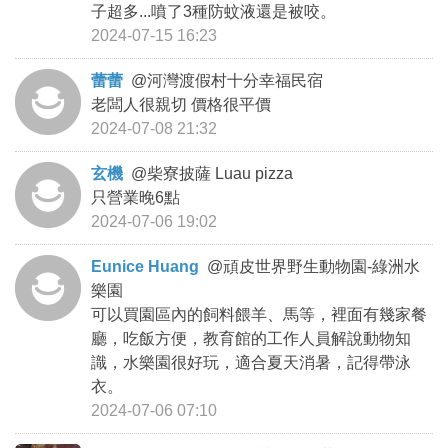
子超多...噴了3種防蚊液還是被咬。
2024-07-15 16:23
蕾蕾
@
河灣渡假村十分幸福民宿
老闆人很親切 價格很平價
2024-07-08 21:32
玄機
@
柴寮披薩 Luau pizza
只營業晚6點
2024-07-06 19:02
Eunice Huang
@
頑皮世界野生動物園-綠洲水
樂園
可以買園區內的飼料餵羊、馬等，裡面有幾家餐
廳，吃飯方便，教育館的工作人員解說動物知
識，水樂園很好玩，適合夏天消暑，記得帶泳
衣。
2024-07-06 07:10