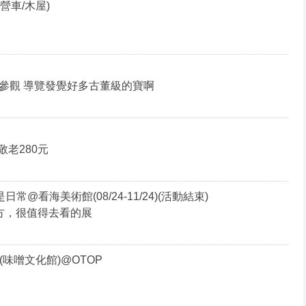
營車/木屋)
參觀 導覽發覺好多古董級的寶啊
敬老280元
就是⽇常@看海美術館(08/24-11/24)(活動結束)
方，很值得去看的展
味噌文化館)@OTOP