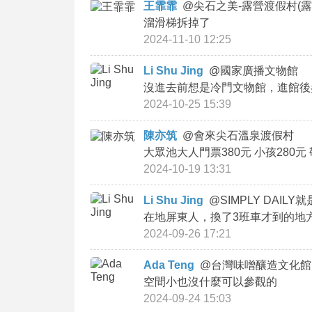
王霏霏
@
尖石之美-露營渡假村(露
溜滑梯拆掉了
2024-11-10 12:25
Li Shu Jing
@
國家廣播文物館
沒進去前想是冷門文物館，進館後
2024-10-25 15:39
陳亦筑
@
會來尖石溫泉渡假村
大眾池大人門票380元 小孩280元 
2024-10-19 13:31
Li Shu Jing
@
SIMPLY DAILY
在地屏東人，換了3班車才到的地
2024-09-26 17:21
Ada Teng
@
台灣味噌釀造文化館(
空間小也沒什麼可以參觀的
2024-09-24 15:03