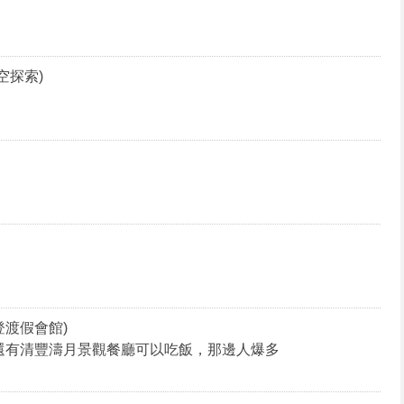
空探索)
登渡假會館)
處還有清豐濤月景觀餐廳可以吃飯，那邊人爆多