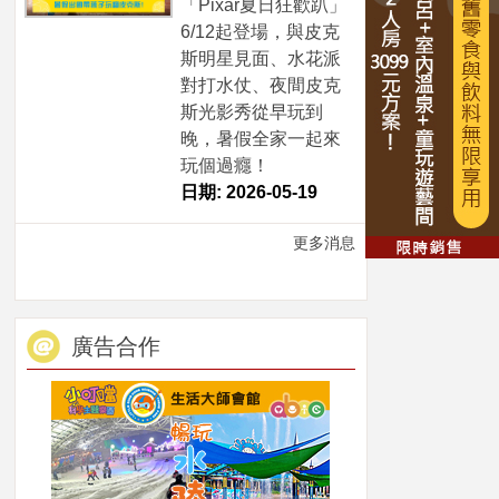
「Pixar夏日狂歡趴」
6/12起登場，與皮克
斯明星見面、水花派
對打水仗、夜間皮克
斯光影秀從早玩到
晚，暑假全家一起來
玩個過癮！
日期: 2026-05-19
更多消息
廣告合作