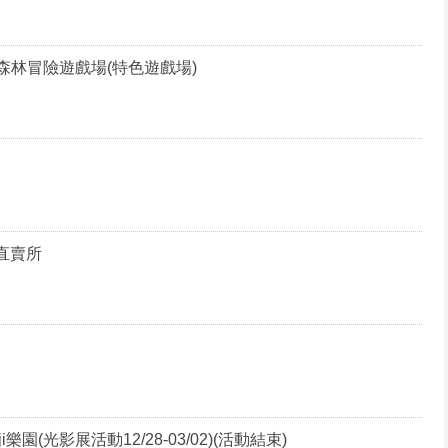
森林冒險遊戲場(特色遊戲場)
直賣所
i樂園(光影展活動12/28-03/02)(活動結束)