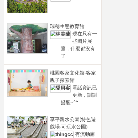
瑞穗生態教育館
現在只有一
些圖片展
覽，什麼都沒有
了
桃園客家文化館-客家
親子探索館
電話資訊已
更新，謝謝
提醒~^^
享平親水公園(特色遊
戲場-可玩水公園)
有流動廁