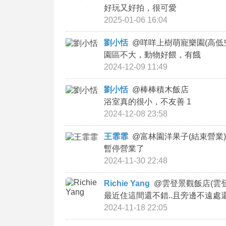
好玩又好拍，很可愛
2025-01-06 16:04
劉小恬
@
咩咩上樹萌寵樂園(高低
園區不大，動物好餵，有餓
2024-12-09 11:49
劉小恬
@
棒棒積木飯店
浴室真的很小，不友善 1
2024-12-08 23:58
王霏霏
@
富林園洋果子(結束營業)
暫停營業了
2024-11-30 22:48
Richie Yang
@
雲登景觀飯店(雲
最近住這間還不錯..且旁邊不遠
2024-11-18 22:05