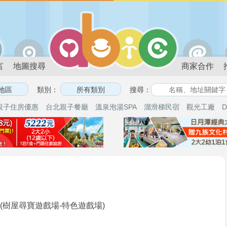
言
地圖搜尋
商家合作
類別：
搜尋：
親子住房優惠
台北親子餐廳
溫泉泡湯SPA
溜滑梯民宿
觀光工廠
D
(樹屋尋寶遊戲場-特色遊戲場)