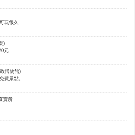
可玩很久
樂)
20元
政博物館)
免費景點。
直賣所