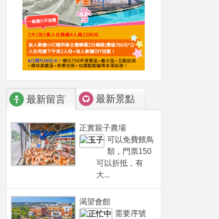
最新景點
最新留言
正實親子農場
可以免費餵鳥
類，門票150
可以折抵，有
大...
渴望會館
需要序號