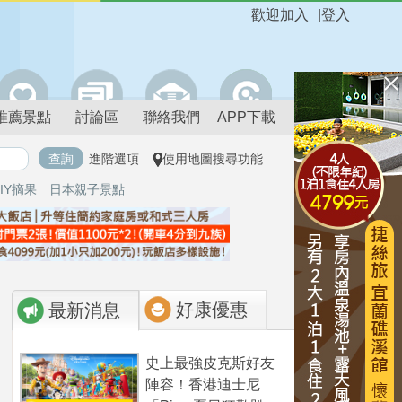
歡迎加入
|
登入
推薦景點
討論區
聯絡我們
APP下載
進階選項
使用地圖搜尋功能
IY摘果
日本親子景點
好康優惠
最新消息
史上最強皮克斯好友
陣容！香港迪士尼