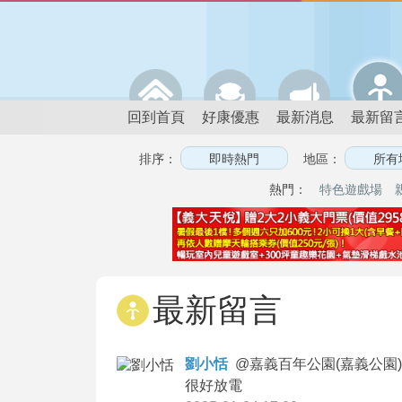
回到首頁
好康優惠
最新消息
最新留
排序：
地區：
熱門：
特色遊戲場
最新留言
劉小恬
@
嘉義百年公園(嘉義公園)
很好放電