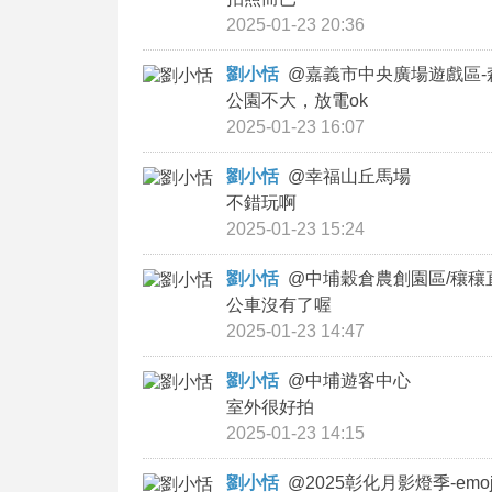
2025-01-23 20:36
劉小恬
@
嘉義市中央廣場遊戲區-
公園不大，放電ok
2025-01-23 16:07
劉小恬
@
幸福山丘馬場
不錯玩啊
2025-01-23 15:24
劉小恬
@
中埔穀倉農創園區/穰穰
公車沒有了喔
2025-01-23 14:47
劉小恬
@
中埔遊客中心
室外很好拍
2025-01-23 14:15
劉小恬
@
2025彰化月影燈季-emoj