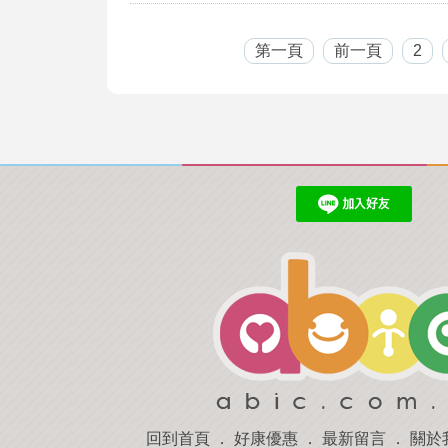
第一頁
前一頁
2
回到首頁
．
好康優惠
．
最新留言
．
關於