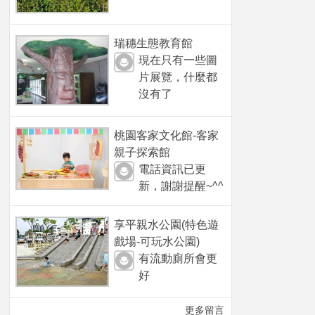
瑞穗生態教育館
現在只有一些圖
片展覽，什麼都
沒有了
桃園客家文化館-客家
親子探索館
電話資訊已更
新，謝謝提醒~^^
享平親水公園(特色遊
戲場-可玩水公園)
有流動廁所會更
好
更多留言