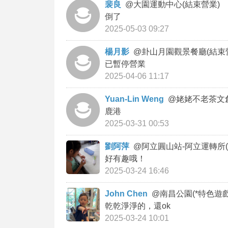
裴良
@
大園運動中心(結束營業)
倒了
2025-05-03 09:27
楊月影
@
卦山月園觀景餐廳(結束
已暫停營業
2025-04-06 11:17
Yuan-Lin Weng
@
姥姥不老茶文
鹿港
2025-03-31 00:53
劉阿萍
@
阿立圓山站-阿立運轉所(MJ
好有趣哦！
2025-03-24 16:46
John Chen
@
南昌公園(*特色遊戲
乾乾淨淨的，還ok
2025-03-24 10:01