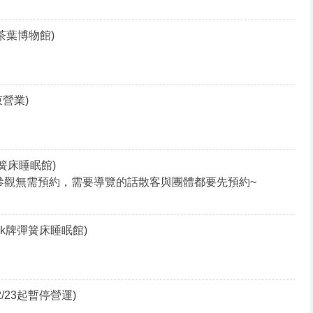
茶葉博物館)
營業)
簧床睡眠館)
參觀無需預約，需要導覽的話散客與團體都要先預約~
k牌彈簧床睡眠館)
2/23起暫停營運)