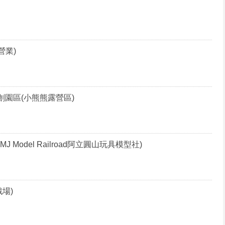
營業)
創園區(小熊熊露營區)
 Model Railroad阿立圓山玩具模型社)
場)