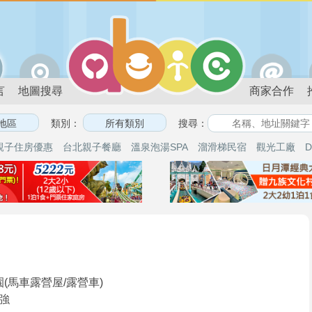
言
地圖搜尋
商家合作
類別：
搜尋：
親子住房優惠
台北親子餐廳
溫泉泡湯SPA
溜滑梯民宿
觀光工廠
D
(馬車露營屋/露營車)
強