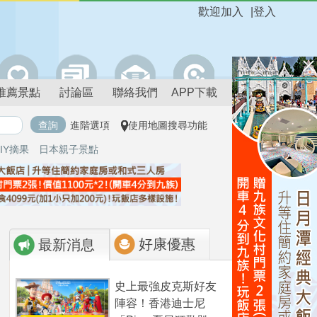
歡迎加入
|
登入
推薦景點
討論區
聯絡我們
APP下載
進階選項
使用地圖搜尋功能
IY摘果
日本親子景點
好康優惠
最新消息
史上最強皮克斯好友
陣容！香港迪士尼