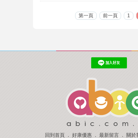
第一頁
前一頁
1
回到首頁
．
好康優惠
．
最新留言
．
關於