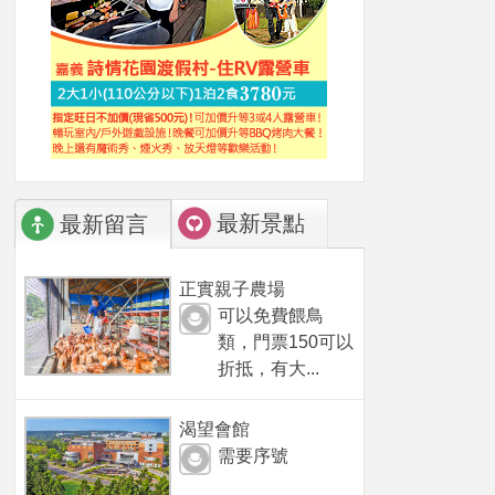
最新景點
最新留言
正實親子農場
可以免費餵鳥
類，門票150可以
折抵，有大...
渴望會館
需要序號