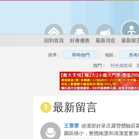
回到首頁
好康優惠
最新消息
最新留
排序：
地區：
熱門：
特色遊戲場
最新留言
王霏霏
@
溪部好呆庄露營體驗莊園
園區很小，整體維護和清潔度要加