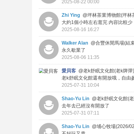
2025-08-22 00:00
Zhi Ying
@
坪林茶業博物館(坪林
大約1個小時左右逛完 內容比較少
2025-08-16 16:27
Walker Alan
@
合豐休閒馬場(結束
永久歇業了
2025-08-06 11:35
愛貝客
@
老k舒眠文化館(老k牌彈
老k舒眠文化館還有開放哦，自由
2025-07-31 10:04
Shao-Yu Lin
@
老k舒眠文化館(老
去年去已經沒有開放了
2025-07-31 07:11
Shao-Yu Lin
@
埔心牧場(2026/0
不好玩又貴