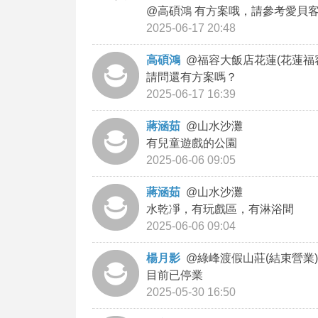
@高碩鴻 有方案哦，請參考愛貝
2025-06-17 20:48
高碩鴻
@
福容大飯店花蓮(花蓮福
請問還有方案嗎？
2025-06-17 16:39
蔣涵茹
@
山水沙灘
有兒童遊戲的公園
2025-06-06 09:05
蔣涵茹
@
山水沙灘
水乾凈，有玩戲區，有淋浴間
2025-06-06 09:04
楊月影
@
綠峰渡假山莊(結束營業)
目前已停業
2025-05-30 16:50