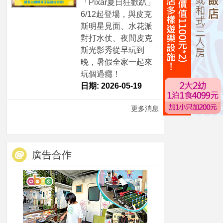
「Pixar夏日狂歡趴」
6/12起登場，與皮克
斯明星見面、水花派
對打水仗、夜間皮克
斯光影秀從早玩到
晚，暑假全家一起來
玩個過癮！
日期: 2026-05-19
更多消息
廣告合作