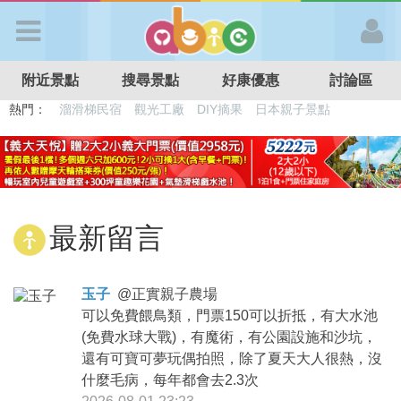
歡迎加入
附近景點
搜尋景點
好康優惠
討論區
APP登入
熱門：
溜滑梯民宿
觀光工廠
DIY摘果
日本親子景點
特色遊戲場
親子住房優惠
台北親子餐廳
溫泉泡湯SPA
首 頁
搜尋景點
最新留言
好康優惠
玉子
@
正實親子農場
可以免費餵鳥類，門票150可以折抵，有大水池
最新消息
(免費水球大戰)，有魔術，有公園設施和沙坑，
還有可寶可夢玩偶拍照，除了夏天大人很熱，沒
最新留言
什麼毛病，每年都會去2.3次