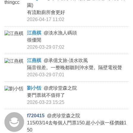
園)
有流動廁所會更好
2026-04-17 11:02
江燕棋
@
淡水漁人碼頭
很優閒
2026-03-29 07:02
江燕棋
@
承億文旅-淡水吹風
隔音很差。一整晚都聽到沖水聲。隔壁電視聲
2026-03-29 07:01
劉小恬
@
虎珍堂森之院
要門票就不值得了
2026-03-23 15:25
f720415
@
虎珍堂森之院
115/03/14去每個人門票150.超小小孩一樣價錢1
50