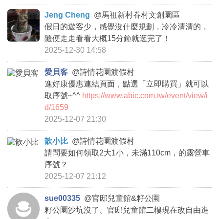
Jeng Cheng
@
馬祖新村眷村文創園區
假日的遊客少，感覺沒什麼規劃，冷冷清清的，
隨便走走看看大概15分鐘就逛完了！
2025-12-30 14:58
愛貝客
@
詩情花園渡假村
進好康優惠連結頁面，點選「立即購買」就可以
取序號~^^
https://www.abic.com.tw/event/view/i
d/1659
2025-12-07 21:30
歆小比
@
詩情花園渡假村
請問要如何領取2大1小，未滿110cm，的露營車
序號？
2025-12-07 21:12
sue00335
@
官邸兒童館&籽公園
籽公園沙坑沒了、官邸兒童館二樓現在改自由進