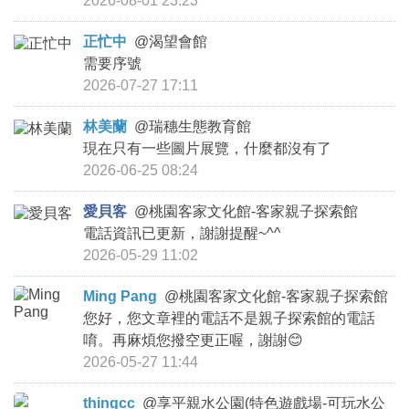
2026-08-01 23:23
商家合作
正忙中
@
渴望會館
需要序號
2026-07-27 17:11
推薦景點
林美蘭
@
瑞穗生態教育館
討論區
現在只有一些圖片展覽，什麼都沒有了
2026-06-25 08:24
聯絡我們
愛貝客
@
桃園客家文化館-客家親子探索館
電話資訊已更新，謝謝提醒~^^
2026-05-29 11:02
APP下載
Ming Pang
@
桃園客家文化館-客家親子探索館
您好，您文章裡的電話不是親子探索館的電話
唷。再麻煩您撥空更正喔，謝謝😊
2026-05-27 11:44
thingcc
@
享平親水公園(特色遊戲場-可玩水公