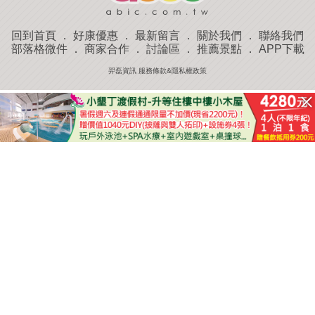
回到首頁
．
好康優惠
．
最新留言
．
關於我們
．
聯絡我們
部落格微件
．
商家合作
．
討論區
．
推薦景點
．
APP下載
羿磊資訊 服務條款&隱私權政策