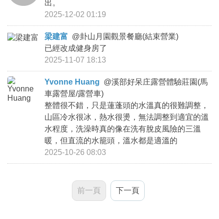
出。
2025-12-02 01:19
梁建富
@
卦山月園觀景餐廳(結束營業)
已經改成健身房了
2025-11-07 18:13
Yvonne Huang
@
溪部好呆庄露營體驗莊園(馬
車露營屋/露營車)
整體很不錯，只是蓮蓬頭的水溫真的很難調整，
山區冷水很冰，熱水很燙，無法調整到適宜的溫
水程度，洗澡時真的像在洗有脫皮風險的三溫
暖，但直流的水籠頭，溫水都是適溫的
2025-10-26 08:03
前一頁
下一頁