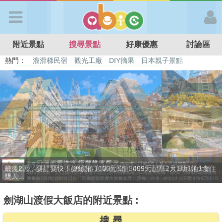
歡迎加入
附近景點
搜尋景點
好康優惠
討論區
APP登入
熱門：
特色遊戲場
親子住房優惠
台北親子餐廳
溫泉泡湯SPA
溜滑梯民宿
觀光工廠
DIY摘果
日本親子景點
首 頁
搜尋景點
好康優惠
贈九族文化村門票2張(總價值1100元*2)！4099元享日月潭經典大飯
最新消息
店...
劍湖山渡假大飯店的附近景點 :
最新留言
搜 尋