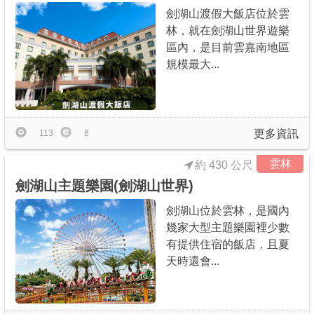
劍湖山渡假大飯店位於雲
林，就在劍湖山世界遊樂
區內，是目前雲嘉南地區
規模最大...
更多資訊
113
8
雲林
約 430 公尺
劍湖山主題樂園(劍湖山世界)
劍湖山位於雲林，是國內
幾家大型主題樂園裡少數
有提供住宿的飯店，且夏
天時還會...