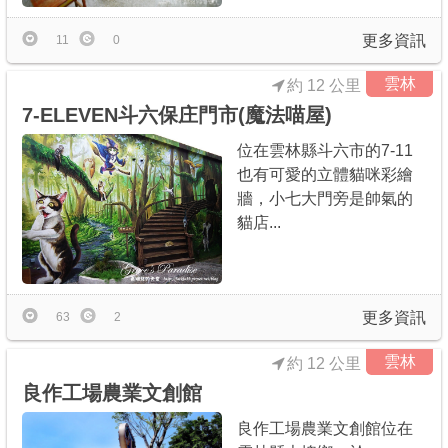
更多資訊
11
0
雲林
約 12 公里
7-ELEVEN斗六保庄門市(魔法喵屋)
位在雲林縣斗六市的7-11
也有可愛的立體貓咪彩繪
牆，小七大門旁是帥氣的
貓店...
更多資訊
63
2
雲林
約 12 公里
良作工場農業文創館
良作工場農業文創館位在