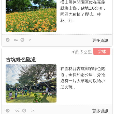
橫山屏休閒園區位在嘉義
縣梅山鄉，佔地1.6公頃，
園區內種植了櫻花、桂
花、紅...
更多資訊
84
2
雲林
約 5 公里
古坑綠色隧道
在雲林縣古坑鄉的綠色隧
道，全長約兩公里，旁邊
還有一片大草地可以給小
朋友玩，...
更多資訊
727
25