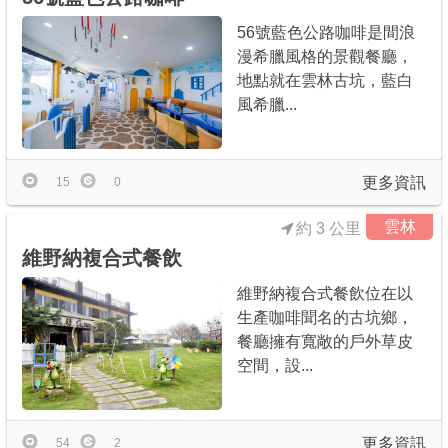
56號藍色公路咖啡是間浪
漫希臘風格的景觀餐廳，
地點就在雲林古坑，藍白
風希臘...
更多資訊
15
0
雲林
約 3 公里
維野納複合式餐飲
維野納複合式餐飲位在以
生產咖啡聞名的古坑鄉，
餐廳擁有寬敞的戶外草皮
空間，設...
更多資訊
54
2