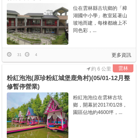
位在雲林縣古坑鄉的「樟
湖國中小學」教室延著山
坡地而建，每棟都繪上不
同色彩，...
更多資訊
31
4
雲林
約 6 公里
粉紅泡泡(原珍粉紅城堡鹿角村)(05/01-12月整
修暫停營業)
粉紅泡泡位在雲林古坑
鄉，開幕於2017/01/28，
園區佔地約4600坪，...