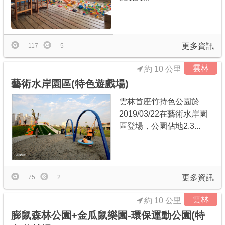
更多資訊
117
5
雲林
約 10 公里
藝術水岸園區(特色遊戲場)
雲林首座竹持色公園於
2019/03/22在藝術水岸園
區登場，公園佔地2.3...
更多資訊
75
2
雲林
約 10 公里
膨鼠森林公園+金瓜鼠樂園-環保運動公園(特