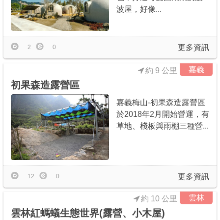
波屋，好像...
更多資訊
2
0
嘉義
約 9 公里
初果森造露營區
嘉義梅山-初果森造露營區
於2018年2月開始營運，有
草地、棧板與雨棚三種營...
更多資訊
12
0
雲林
約 10 公里
雲林紅螞蟻生態世界(露營、小木屋)