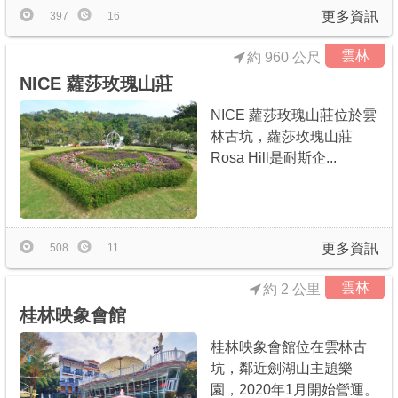
更多資訊
397
16
雲林
約 960 公尺
NICE 蘿莎玫瑰山莊
NICE 蘿莎玫瑰山莊位於雲
林古坑，蘿莎玫瑰山莊
Rosa Hill是耐斯企...
更多資訊
508
11
雲林
約 2 公里
桂林映象會館
桂林映象會館位在雲林古
坑，鄰近劍湖山主題樂
園，2020年1月開始營運。