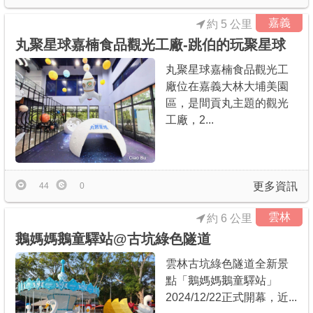
嘉義
約 5 公里
丸聚星球嘉楠食品觀光工廠-跳伯的玩聚星球
丸聚星球嘉楠食品觀光工
廠位在嘉義大林大埔美園
區，是間貢丸主題的觀光
工廠，2...
更多資訊
44
0
雲林
約 6 公里
鵝媽媽鵝童驛站@古坑綠色隧道
雲林古坑綠色隧道全新景
點「鵝媽媽鵝童驛站」
2024/12/22正式開幕，近...