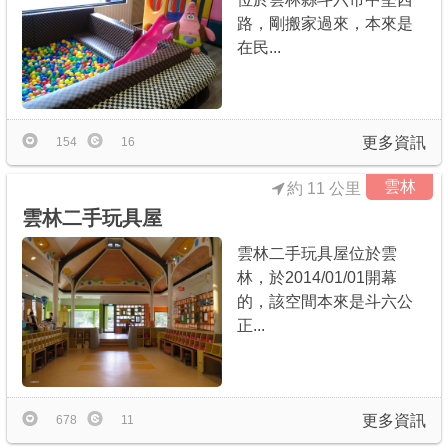
路，剛搬家過來，本來是
在民...
更多資訊
154
16
雲林
約 11 公里
雲林二手玩具屋
雲林二手玩具屋位於雲
林，於2014/01/01開幕
的，該空間本來是斗六公
正...
更多資訊
678
11