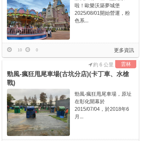
啦！歐樂沃築夢城堡
2025/08/01開始營運，粉
色系...
更多資訊
10
0
雲林
約 6 公里
勁風-瘋狂甩尾車場(古坑分店)(卡丁車、水槍
戰)
勁風-瘋狂甩尾車場，原址
在彰化開幕於
2015/07/04，於2018年6
月...