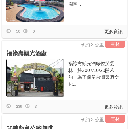
園區...
更多資訊
56
0
雲林
約 3 公里
福祿壽觀光酒廠
福祿壽觀光酒廠位於雲
林，於2007/10/20開幕
的，為了保留台灣製酒文
化...
更多資訊
239
3
雲林
約 3 公里
56號藍色公路咖啡