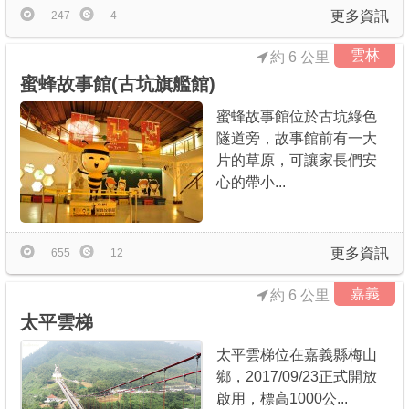
更多資訊
247
4
雲林
約 6 公里
蜜蜂故事館(古坑旗艦館)
蜜蜂故事館位於古坑綠色
隧道旁，故事館前有一大
片的草原，可讓家長們安
心的帶小...
更多資訊
655
12
嘉義
約 6 公里
太平雲梯
太平雲梯位在嘉義縣梅山
鄉，2017/09/23正式開放
啟用，標高1000公...