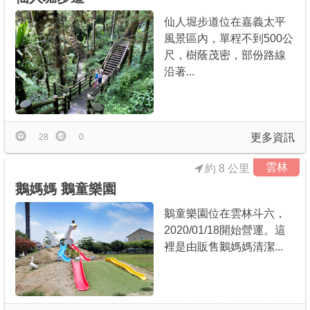
仙人堀步道位在嘉義太平
風景區內，單程不到500公
尺，樹蔭茂密，部份路線
沿著...
更多資訊
28
0
雲林
約 8 公里
鵝媽媽 鵝童樂園
鵝童樂園位在雲林斗六，
2020/01/18開始營運。這
裡是由販售鵝媽媽清潔...