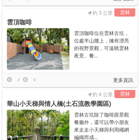
雲林
約 3 公里
雲頂咖啡
雲頂咖啡位在雲林古坑，
位處半山腰上，擁有漂亮
的視野景觀，可遠眺雲林
夜景。餐...
更多資訊
2
0
雲林
約 4 公里
華山小天梯與情人橋(土石流教學園區)
雲林古坑除了咖啡跟景觀
餐廳外，還可以帶小朋友
來走走小天梯與利用繩網
編織而成...