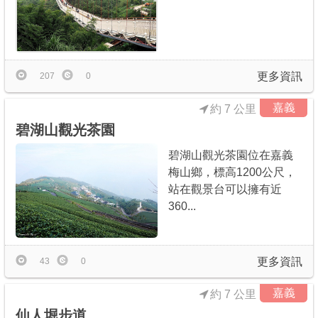
更多資訊
207
0
嘉義
約 7 公里
碧湖山觀光茶園
碧湖山觀光茶園位在嘉義
梅山鄉，標高1200公尺，
站在觀景台可以擁有近
360...
更多資訊
43
0
嘉義
約 7 公里
仙人堀步道