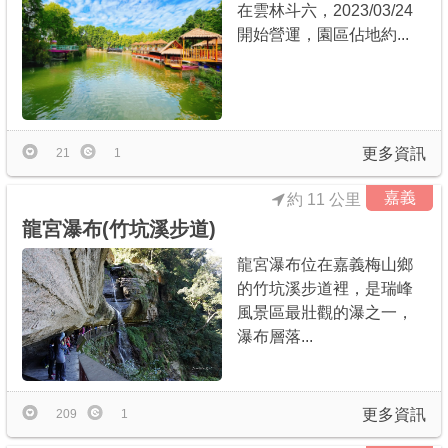
在雲林斗六，2023/03/24
開始營運，園區佔地約...
更多資訊
21
1
嘉義
約 11 公里
龍宮瀑布(竹坑溪步道)
龍宮瀑布位在嘉義梅山鄉
的竹坑溪步道裡，是瑞峰
風景區最壯觀的瀑之一，
瀑布層落...
更多資訊
209
1