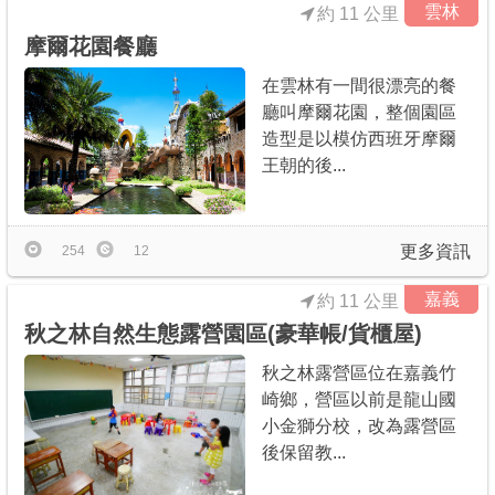
雲林
約 11 公里
摩爾花園餐廳
在雲林有一間很漂亮的餐
廳叫摩爾花園，整個園區
造型是以模仿西班牙摩爾
王朝的後...
更多資訊
254
12
嘉義
約 11 公里
秋之林自然生態露營園區(豪華帳/貨櫃屋)
秋之林露營區位在嘉義竹
崎鄉，營區以前是龍山國
小金獅分校，改為露營區
後保留教...