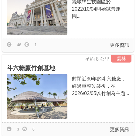
絲城堡生技園區於
2022/10/04開始試營運，
園...
更多資訊
48
1
雲林
約 8 公里
斗六糖廠竹創基地
封閉近30年的斗六糖廠，
經過重整改裝後，在
2026/02/05以竹創為主題...
更多資訊
3
0