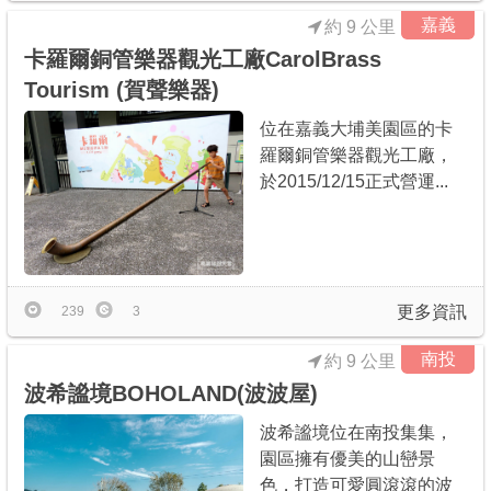
嘉義
約 9 公里
卡羅爾銅管樂器觀光工廠CarolBrass
Tourism (賀聲樂器)
位在嘉義大埔美園區的卡
羅爾銅管樂器觀光工廠，
於2015/12/15正式營運...
更多資訊
239
3
南投
約 9 公里
波希謐境BOHOLAND(波波屋)
波希謐境位在南投集集，
園區擁有優美的山巒景
色，打造可愛圓滾滾的波