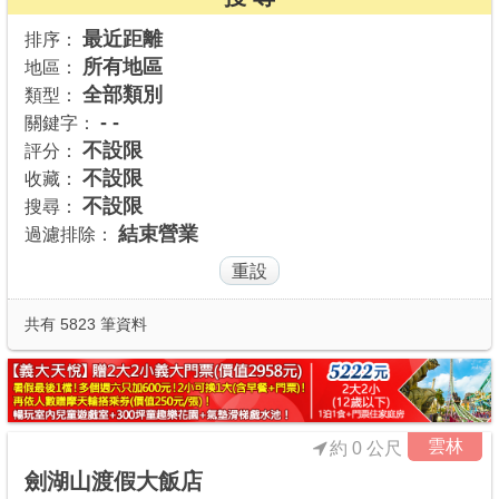
商家合作
最近距離
排序：
所有地區
地區：
全部類別
類型：
推薦景點
- -
關鍵字：
不設限
評分：
不設限
收藏：
討論區
不設限
搜尋：
結束營業
過濾排除：
聯絡我們
APP下載
共有 5823 筆資料
雲林
約 0 公尺
劍湖山渡假大飯店