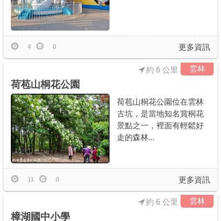
更多資訊
4
0
雲林
約 6 公里
荷苞山桐花公園
荷苞山桐花公園位在雲林
古坑，是當地知名賞桐花
景點之一，裡面有輕鬆好
走的森林...
更多資訊
11
0
雲林
約 6 公里
樟湖國中小學