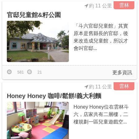
雲林
約 11 公里
官邸兒童館&籽公園
「斗六官邸兒童館」其實
原本是舊縣長的官邸，後
來改造成兒童館，所以才
會叫官邸...
更多資訊
581
21
雲林
約 11 公里
Honey Honey 咖啡/鬆餅/義大利麵
Honey Honey位在雲林斗
六，店家共有二層樓，二
樓規劃一區兒童遊戲空...