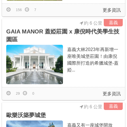
更多資訊
156
7
嘉義
約 6 公里
GAIA MANOR 蓋婭莊園 x 康倪時代美學生技
園區
嘉義大林2023年再新增一
座唯美城堡莊園！由康倪
國際所打造的希臘城堡-蓋
婭...
更多資訊
29
0
嘉義
約 6 公里
歐樂沃築夢城堡
嘉義又有一座城堡開放