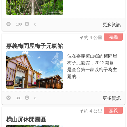
更多資訊
100
0
嘉義
約 4 公里
嘉義梅問屋梅子元氣館
位在嘉義梅山鄉的梅問屋
梅子元氣館，2012開幕，
是全台第一家以梅子為主
題的...
更多資訊
381
8
嘉義
約 4 公里
橫山屏休閒園區