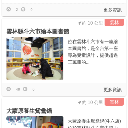
更多資訊
2
0
雲林
約 10 公里
雲林縣斗六市繪本圖書館
位在雲林斗六市有一座繪
本圖書館，是全台第一座
專為兒童設計，提供超過
三萬冊的...
更多資訊
48
0
雲林
約 10 公里
大蒙原養生鴛鴦鍋
大蒙原養生鴛鴦鍋(斗六店)
位於雲林縣斗六市中堅西