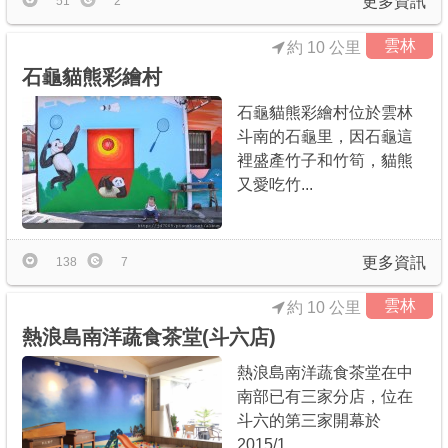
更多資訊
51
2
雲林
約 10 公里
石龜貓熊彩繪村
石龜貓熊彩繪村位於雲林
斗南的石龜里，因石龜這
裡盛產竹子和竹筍，貓熊
又愛吃竹...
更多資訊
138
7
雲林
約 10 公里
熱浪島南洋蔬食茶堂(斗六店)
熱浪島南洋蔬食茶堂在中
南部已有三家分店，位在
斗六的第三家開幕於
2015/1...