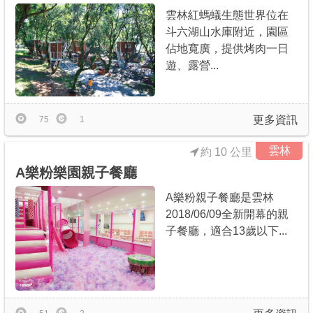
雲林紅螞蟻生態世界位在
斗六湖山水庫附近，園區
佔地寬廣，提供烤肉一日
遊、露營...
更多資訊
75
1
雲林
約 10 公里
A樂粉樂園親子餐廳
A樂粉親子餐廳是雲林
2018/06/09全新開幕的親
子餐廳，適合13歲以下...