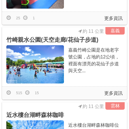
更多資訊
25
1
嘉義
約 11 公里
竹崎親水公園(天空走廊/花仙子步道)
嘉義竹崎公園是在地老字
號公園，占地約12公頃，
裡面有漂亮的花仙子步道
與天空...
更多資訊
515
15
雲林
約 11 公里
近水樓台湖畔森林咖啡
近水樓台湖畔森林咖啡位