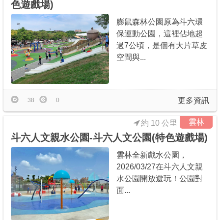
色遊戲場)
膨鼠森林公園原為斗六環
保運動公園，這裡佔地超
過7公頃，是個有大片草皮
空間與...
更多資訊
38
0
雲林
約 10 公里
斗六人文親水公園-斗六人文公園(特色遊戲場)
雲林全新戲水公園，
2026/03/27在斗六人文親
水公園開放遊玩！公園對
面...