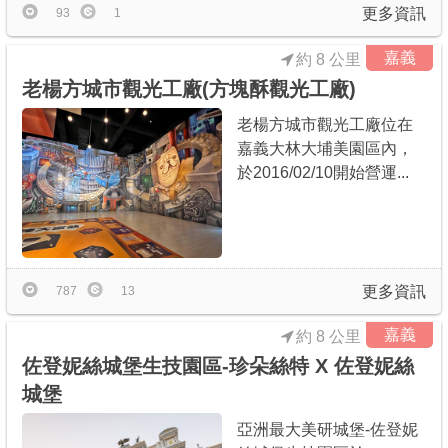
更多資訊
93
1
嘉義
約 8 公里
老楊方城市觀光工廠(方塊酥觀光工廠)
老楊方城市觀光工廠位在
嘉義大林大埔美園區內，
於2016/02/10開始營運...
更多資訊
787
13
嘉義
約 8 公里
佐登妮絲城堡生技園區-珍朵絲特 X 佐登妮絲
城堡
亞洲最大美研城堡-佐登妮