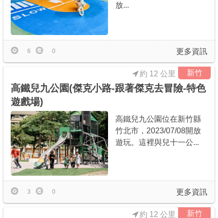
放...
更多資訊
6
0
新竹
約 12 公里
高鐵兒九公園(傑克小路-跟著傑克去冒險-特色
遊戲場)
高鐵兒九公園位在新竹縣
竹北市，2023/07/08開放
遊玩。這裡與兒十一公...
更多資訊
3
0
新竹
約 12 公里