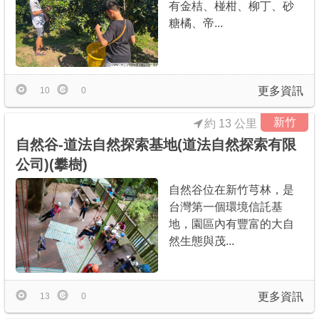
有金桔、椪柑、柳丁、砂
糖橘、帝...
更多資訊
10
0
新竹
約 13 公里
自然谷-道法自然探索基地(道法自然探索有限
公司)(攀樹)
自然谷位在新竹芎林，是
台灣第一個環境信託基
地，園區內有豐富的大自
然生態與茂...
更多資訊
13
0