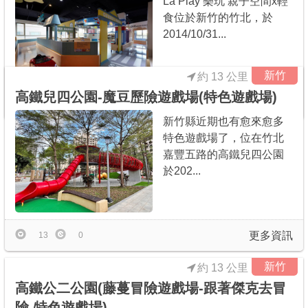
La Play 樂玩 親子空間x輕
食位於新竹的竹北，於
2014/10/31...
新竹
約 13 公里
高鐵兒四公園-魔豆歷險遊戲場(特色遊戲場)
更多資訊
421
27
新竹縣近期也有愈來愈多
特色遊戲場了，位在竹北
嘉豐五路的高鐵兒四公園
於202...
更多資訊
13
0
新竹
約 13 公里
高鐵公二公園(藤蔓冒險遊戲場-跟著傑克去冒
險-特色遊戲場)