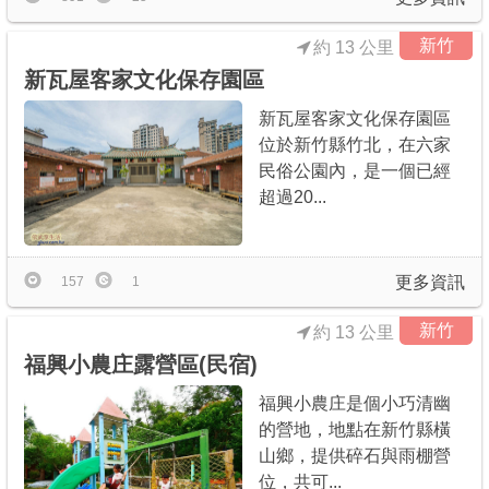
新竹
約 13 公里
新瓦屋客家文化保存園區
新瓦屋客家文化保存園區
位於新竹縣竹北，在六家
民俗公園內，是一個已經
超過20...
更多資訊
157
1
新竹
約 13 公里
福興小農庄露營區(民宿)
福興小農庄是個小巧清幽
的營地，地點在新竹縣橫
山鄉，提供碎石與雨棚營
位，共可...