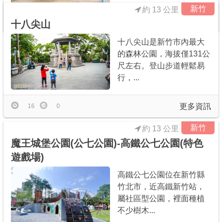
新竹
約 13 公里
更多資訊
6
0
十八尖山
十八尖山是新竹市內最大
的森林公園，海拔僅131公
尺左右。登山步道輕鬆易
行，...
更多資訊
16
0
新竹
約 13 公里
魔王城堡公園(公七公園)-高鐵公七公園(特色
遊戲場)
高鐵公七公園位在新竹縣
竹北市，近高鐵新竹站，
屬社區型公園，裡面種植
不少樹木...