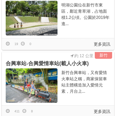
明湖公園位在新竹市東
區，鄰近青草湖，占地面
積1.2公頃。公園於2019年
進...
更多資訊
19
0
新竹
約 12 公里
合興車站-合興愛情車站(載人小火車)
新竹合興車站，又有愛情
火車站之稱，商家保留車
站主體構造加入愛情元
素，月台上...
更多資訊
411
8