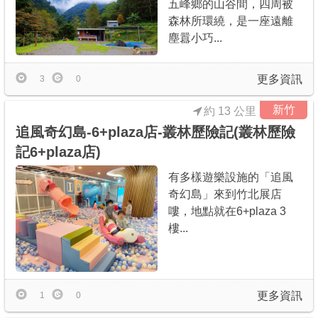
五峰鄉的山谷間，四周被
森林所環繞，是一座遠離
塵囂小巧...
更多資訊
3
0
新竹
約 13 公里
追風奇幻島-6+plaza店-叢林歷險記(叢林歷險
記6+plaza店)
有多樣遊樂設施的「追風
奇幻島」來到竹北展店
嘍，地點就在6+plaza 3
樓...
更多資訊
1
0