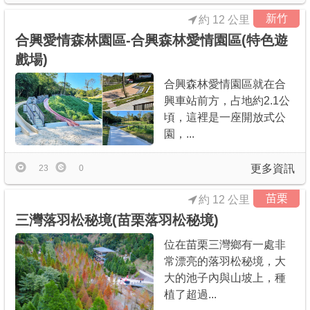
新竹
約 12 公里
合興愛情森林園區-合興森林愛情園區(特色遊
戲場)
合興森林愛情園區就在合
興車站前方，占地約2.1公
頃，這裡是一座開放式公
園，...
更多資訊
23
0
苗栗
約 12 公里
三灣落羽松秘境(苗栗落羽松秘境)
位在苗栗三灣鄉有一處非
常漂亮的落羽松秘境，大
大的池子內與山坡上，種
植了超過...