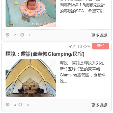
間專門為0-1.5歲嬰兒設計
的專屬的SPA，希望可以...
更多資訊
29
1
新竹
約 13 公里
蟬說：霧語(豪華帳Glamping/民宿)
蟬說：霧語是蟬說系列在
新竹五峰打造的豪華帳
Glamping露營區，也是蟬
說...
更多資訊
3
0