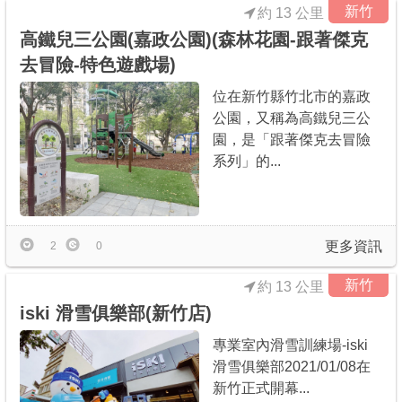
新竹
約 13 公里
高鐵兒三公園(嘉政公園)(森林花園-跟著傑克
去冒險-特色遊戲場)
位在新竹縣竹北市的嘉政
公園，又稱為高鐵兒三公
園，是「跟著傑克去冒險
系列」的...
更多資訊
2
0
新竹
約 13 公里
iski 滑雪俱樂部(新竹店)
專業室內滑雪訓練場-iski
滑雪俱樂部2021/01/08在
新竹正式開幕...