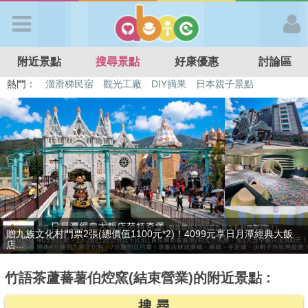
歡迎加入
附近景點
搜尋景點
好康優惠
討論區
APP登入
熱門：
特色遊戲場
親子住房優惠
台北親子餐廳
溫泉泡湯SPA
溜滑梯民宿
觀光工廠
DIY摘果
日本親子景點
首 頁
搜尋景點
好康優惠
捷絲旅-宜蘭礁溪館3099元起享2大1幼1泊1食住雙人房！4799元起享
最新消息
4...
竹語茶蘆蕃薯伯焢窯(結束營業)的附近景點 :
最新留言
搜 尋