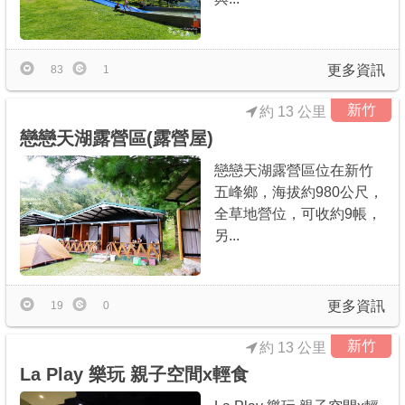
更多資訊
83
1
新竹
約 13 公里
戀戀天湖露營區(露營屋)
戀戀天湖露營區位在新竹
五峰鄉，海拔約980公尺，
全草地營位，可收約9帳，
另...
更多資訊
19
0
新竹
約 13 公里
La Play 樂玩 親子空間x輕食