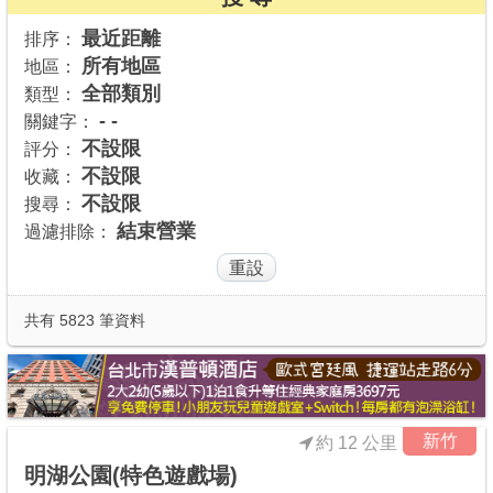
商家合作
最近距離
排序：
所有地區
地區：
全部類別
類型：
推薦景點
- -
關鍵字：
不設限
評分：
不設限
收藏：
討論區
不設限
搜尋：
結束營業
過濾排除：
聯絡我們
APP下載
共有 5823 筆資料
新竹
約 12 公里
明湖公園(特色遊戲場)