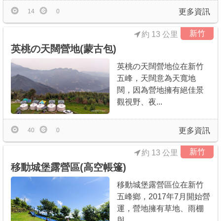
更多資訊
14
0
新竹
約 13 公里
英桃の天闊營地(蒙古包)
英桃の天闊營地位在新竹
五峰，天闊意為天寬地
闊，因為營地擁有絕佳景
觀視野、夜...
更多資訊
40
0
新竹
約 13 公里
移動城堡露營區(高空帳篷)
移動城堡露營區位在新竹
五峰鄉，2017年7月開始營
運，營地擁有草地、雨棚
與...