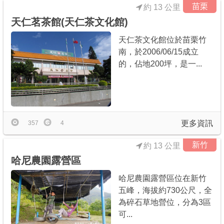
苗栗
約 13 公里
天仁茗茶館(天仁茶文化館)
天仁茶文化館位於苗栗竹
南，於2006/06/15成立
的，佔地200坪，是一...
更多資訊
357
4
新竹
約 13 公里
哈尼農園露營區
哈尼農園露營區位在新竹
五峰，海拔約730公尺，全
為碎石草地營位，分為3區
可...