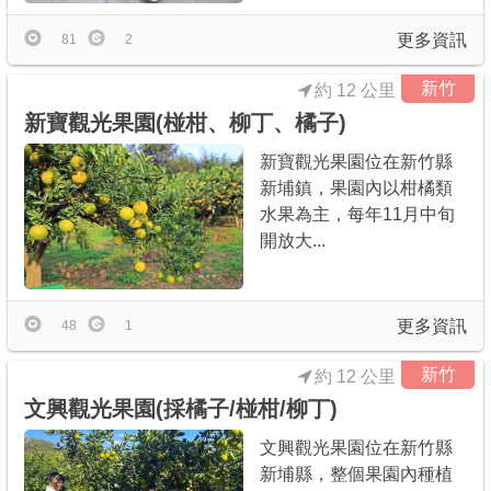
更多資訊
81
2
新竹
約 12 公里
新寶觀光果園(椪柑、柳丁、橘子)
新寶觀光果園位在新竹縣
新埔鎮，果園內以柑橘類
水果為主，每年11月中旬
開放大...
更多資訊
48
1
新竹
約 12 公里
文興觀光果園(採橘子/椪柑/柳丁)
文興觀光果園位在新竹縣
新埔縣，整個果園內種植