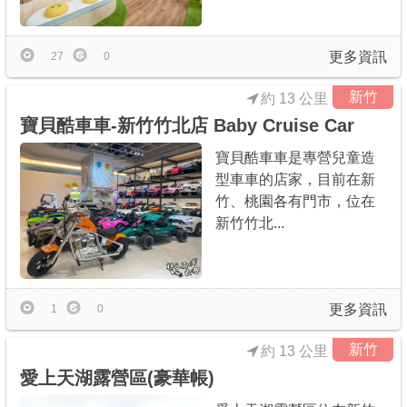
更多資訊
27
0
新竹
約 13 公里
寶貝酷車車-新竹竹北店 Baby Cruise Car
寶貝酷車車是專營兒童造
型車車的店家，目前在新
竹、桃園各有門市，位在
新竹竹北...
更多資訊
1
0
新竹
約 13 公里
愛上天湖露營區(豪華帳)