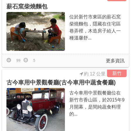
薪石窯柴燒麵包
位於新竹市東區的薪石窯
柴燒麵包，隱藏在住宅區
巷弄裡，木造房子給人一
種溫馨舒...
更多資訊
99
5
新竹
約 12 公里
古今車用中景觀餐廳(古今車用中蔬食餐廳)
古今車用中景觀餐廳位在
新竹市香山區，於2015年9
月開幕，是間純蔬食料理
的...