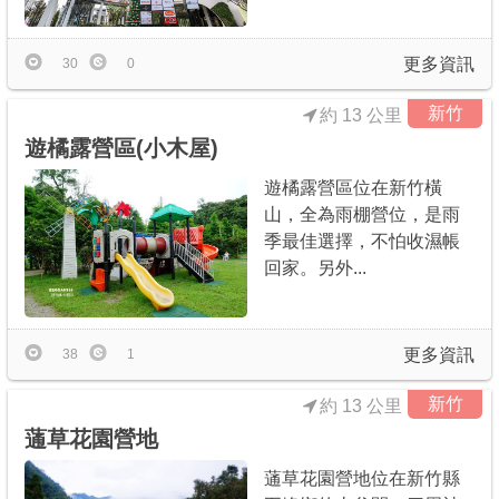
更多資訊
30
0
新竹
約 13 公里
遊橘露營區(小木屋)
遊橘露營區位在新竹橫
山，全為雨棚營位，是雨
季最佳選擇，不怕收濕帳
回家。另外...
更多資訊
38
1
新竹
約 13 公里
蓪草花園營地
蓪草花園營地位在新竹縣