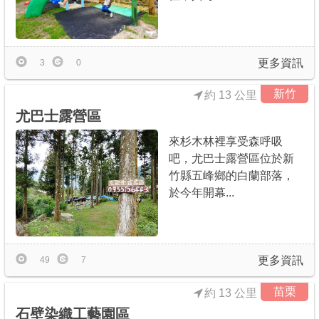
更多資訊
3
0
新竹
約 13 公里
尤巴士露營區
來杉木林裡享受森呼吸
吧，尤巴士露營區位於新
竹縣五峰鄉的白蘭部落，
於今年開幕...
更多資訊
49
7
苗栗
約 13 公里
石壁染織工藝園區