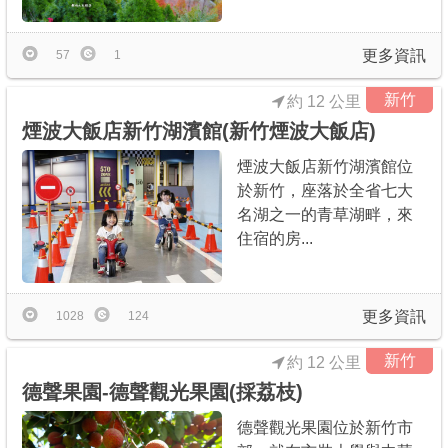
更多資訊
57
1
新竹
約 12 公里
煙波大飯店新竹湖濱館(新竹煙波大飯店)
煙波大飯店新竹湖濱館位
於新竹，座落於全省七大
名湖之一的青草湖畔，來
住宿的房...
更多資訊
1028
124
新竹
約 12 公里
德聲果園-德聲觀光果園(採荔枝)
德聲觀光果園位於新竹市