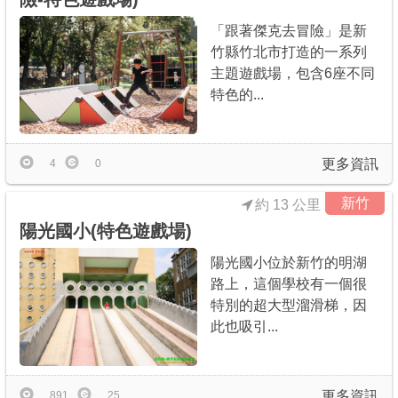
「跟著傑克去冒險」是新
竹縣竹北市打造的一系列
主題遊戲場，包含6座不同
特色的...
更多資訊
4
0
新竹
約 13 公里
陽光國小(特色遊戲場)
陽光國小位於新竹的明湖
路上，這個學校有一個很
特別的超大型溜滑梯，因
此也吸引...
更多資訊
891
25