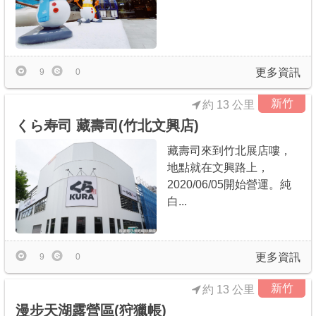
更多資訊
9
0
新竹
約 13 公里
くら寿司 藏壽司(竹北文興店)
藏壽司來到竹北展店嘍，
地點就在文興路上，
2020/06/05開始營運。純
白...
更多資訊
9
0
新竹
約 13 公里
漫步天湖露營區(狩獵帳)