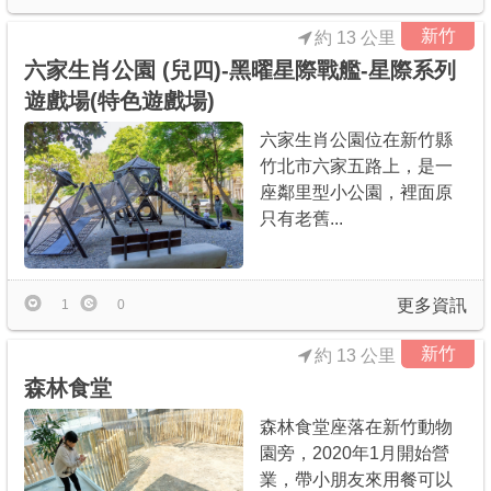
新竹
約 13 公里
六家生肖公園 (兒四)-黑曜星際戰艦-星際系列
遊戲場(特色遊戲場)
六家生肖公園位在新竹縣
竹北市六家五路上，是一
座鄰里型小公園，裡面原
只有老舊...
更多資訊
1
0
新竹
約 13 公里
森林食堂
森林食堂座落在新竹動物
園旁，2020年1月開始營
業，帶小朋友來用餐可以