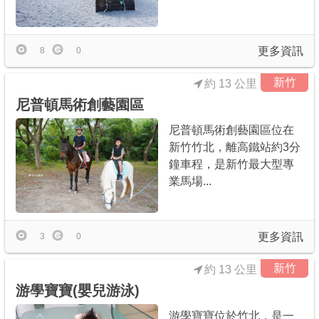
更多資訊
8
0
新竹
約 13 公里
尼普頓馬術創藝園區
尼普頓馬術創藝園區位在
新竹竹北，離高鐵站約3分
鐘車程，是新竹最大型專
業馬場...
更多資訊
3
0
新竹
約 13 公里
游學寶寶(嬰兒游泳)
游學寶寶位於竹北，是一