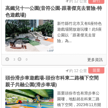
新竹
約 12 公里
高鐵兒十一公園(音符公園-跟著傑克去冒險-特
色遊戲場)
新竹縣竹北市又有6座特色
遊戲場開放遊玩嘍！此6座
公園以「跟著傑克去冒
險」為...
更多資訊
3
0
苗栗
約 12 公里
頭份滑步車遊戲場-頭份市科東二路橋下空間
親子共融公園(滑步車場)
苗栗頭份市也有滑步車公
園嘍，地點就在科東二路
橋下空間，2023年11月開