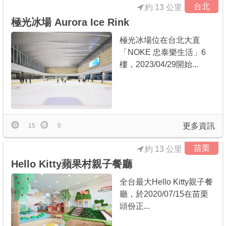
台北
約 13 公里
極光冰場 Aurora Ice Rink
極光冰場位在台北大直
「NOKE 忠泰樂生活」6
樓，2023/04/29開始...
更多資訊
15
0
苗栗
約 13 公里
Hello Kitty蘋果村親子餐廳
全台最大Hello Kitty親子餐
廳，於2020/07/15在苗栗
頭份正...