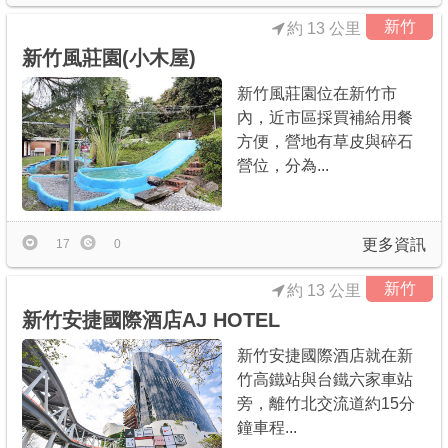
新竹
約 13 公里
新竹風莊園(小木屋)
新竹風莊園位在新竹市
內，近市區採買補給用餐
方便，營地有草皮與碎石
營位，分為...
更多資訊
17
0
新竹
約 13 公里
新竹安捷國際酒店AJ HOTEL
新竹安捷國際酒店就在新
竹高鐵站與台鐵六家車站
旁，離竹北交流道約15分
鐘車程...