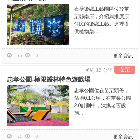
石壁染織工藝園區位於苗
栗縣南庄，介紹與推廣原
住民的染織工藝。這裡提
供植物染...
更多資訊
75
0
苗栗
約 13 公里
忠孝公園-極限叢林特色遊戲場
忠孝公園位在苗栗頭份，
佔地0.1公頃，在苗栗公園
2.0計劃中，汰換老舊設
施...
更多資訊
21
0