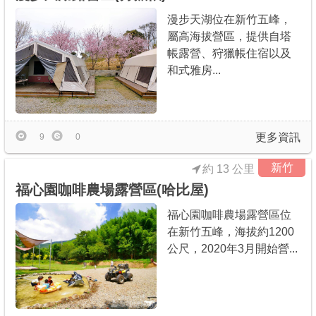
漫步天湖位在新竹五峰，
屬高海拔營區，提供自塔
帳露營、狩獵帳住宿以及
和式雅房...
更多資訊
9
0
新竹
約 13 公里
福心園咖啡農場露營區(哈比屋)
福心園咖啡農場露營區位
在新竹五峰，海拔約1200
公尺，2020年3月開始營...