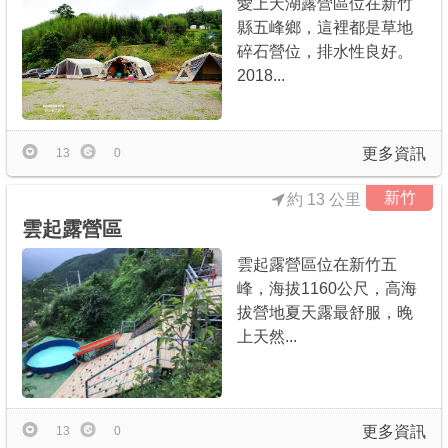
愛上天湖露營區位在新竹
縣五峰鄉，這裡都是草地
碎石營位，排水性良好。
2018...
更多資訊
13
0
新竹
約 13 公里
雲起露營區
雲起露營區位在新竹五
峰，海拔1160公尺，高海
拔營地夏天露最舒服，晚
上天然...
更多資訊
13
0