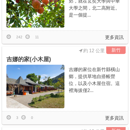
郊，就在玄奘大學與中華
大學之間，北二高附近。
是一個提...
更多資訊
242
11
新竹
約 12 公里
吉娜的家(小木屋)
吉娜的家位在新竹縣橫山
鄉，提供草地自搭帳營
位，以及小木屋住宿。這
裡海拔僅2...
更多資訊
3
0