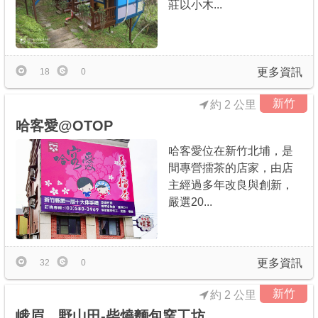
莊以小木...
更多資訊
18
0
新竹
約 2 公里
哈客愛@OTOP
哈客愛位在新竹北埔，是
間專營擂茶的店家，由店
主經過多年改良與創新，
嚴選20...
更多資訊
32
0
新竹
約 2 公里
峨眉。野山田-柴燒麵包窯工坊