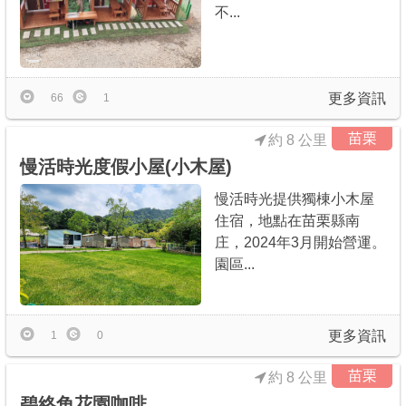
不...
更多資訊
66
1
苗栗
約 8 公里
慢活時光度假小屋(小木屋)
慢活時光提供獨棟小木屋
住宿，地點在苗栗縣南
庄，2024年3月開始營運。
園區...
更多資訊
1
0
苗栗
約 8 公里
碧絡角花園咖啡