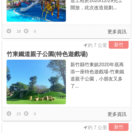
造工程於2020/12/29完工
開放，此次改造規劃...
更多資訊
18
0
新竹
約 7 公里
竹東鐵道親子公園(特色遊戲場)
新竹縣竹東鎮2020年底再
添一座特色遊戲場-竹東鐵
道親子公園，小朋友又多
了...
更多資訊
23
0
新竹
約 7 公里