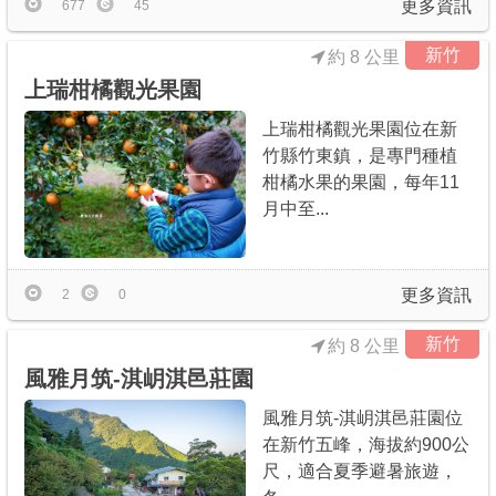
更多資訊
677
45
新竹
約 8 公里
上瑞柑橘觀光果園
上瑞柑橘觀光果園位在新
竹縣竹東鎮，是專門種植
柑橘水果的果園，每年11
月中至...
更多資訊
2
0
新竹
約 8 公里
風雅月筑-淇岄淇邑莊園
風雅月筑-淇岄淇邑莊園位
在新竹五峰，海拔約900公
尺，適合夏季避暑旅遊，