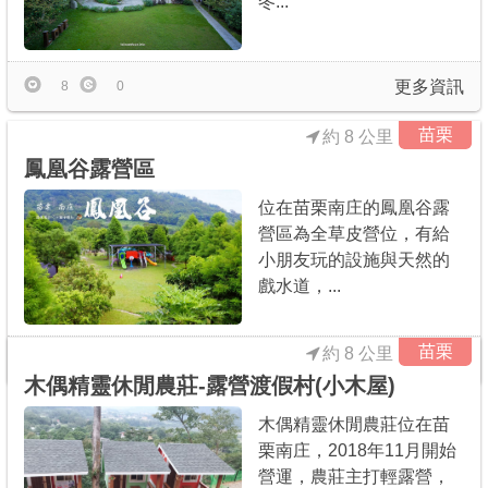
冬...
更多資訊
8
0
苗栗
約 8 公里
鳳凰谷露營區
位在苗栗南庄的鳳凰谷露
營區為全草皮營位，有給
小朋友玩的設施與天然的
戲水道，...
苗栗
約 8 公里
更多資訊
15
1
木偶精靈休閒農莊-露營渡假村(小木屋)
木偶精靈休閒農莊位在苗
栗南庄，2018年11月開始
營運，農莊主打輕露營，