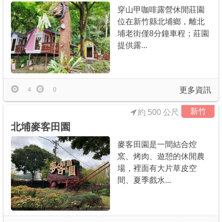
穿山甲咖啡露營休閒莊園
位在新竹縣北埔鄉，離北
埔老街僅8分鐘車程；莊園
提供露...
更多資訊
4
0
新竹
約 500 公尺
北埔麥客田園
麥客田園是一間結合焢
窯、烤肉、遊憩的休閒農
場，裡面有大片草皮空
間、夏季戲水...