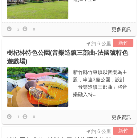
更多資訊
2
0
新竹
約 6 公里
樹杞林特色公園(音樂造鎮三部曲-法國號特色
遊戲場)
新竹縣竹東鎮以音樂為主
題，串連3座公園，設計
「音樂造鎮三部曲」將音
樂融入特...
更多資訊
1
0
新竹
約 6 公里