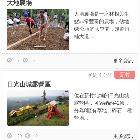
大地農場
大地農場是一座林相與生
態非常豐富的農場，佔地
68公頃的大空間，規劃肖
楠大道...
更多資訊
7
0
新竹
約 4 公里
日光山城露營區
位在新竹北埔的日光山城
露營區，可容納約42帳，
分為8區有草地、碎石二種
營地...
更多資訊
29
2