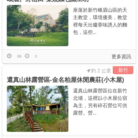
座落於新竹峨眉山區的天
主教堂，環境優美，教堂
裡每天出爐香味誘人的麵
包，這些...
更多資訊
88
0
新竹
約 2 公里
還真山林露營區-金名柏屋休閒農莊(小木屋)
還真山林露營區位在新竹
北埔，這裡以小木屋位宿
為主，另有碎石營位可供
露營。營...