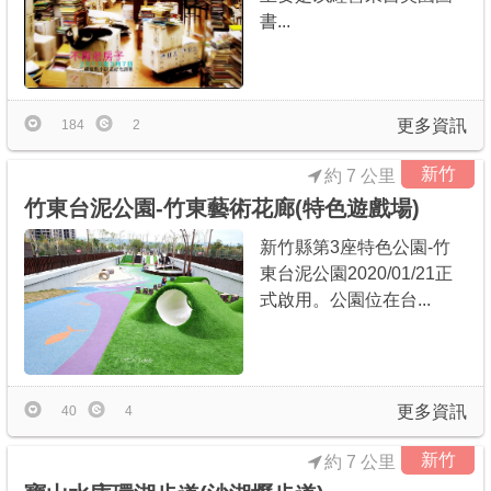
書...
更多資訊
184
2
新竹
約 7 公里
竹東台泥公園-竹東藝術花廊(特色遊戲場)
新竹縣第3座特色公園-竹
東台泥公園2020/01/21正
式啟用。公園位在台...
更多資訊
40
4
新竹
約 7 公里