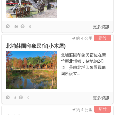
更多資訊
56
0
新竹
約 4 公里
北埔莊園印象民宿(小木屋)
北埔莊園印象民宿位在新
竹縣北埔鄉，佔地約2公
頃，是由北埔印象景觀庭
園所設立...
更多資訊
5
0
新竹
約 4 公里