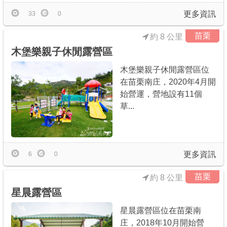
更多資訊
33
0
苗栗
約 8 公里
木堡樂親子休閒露營區
木堡樂親子休閒露營區位
在苗栗南庄，2020年4月開
始營運，營地設有11個
草...
更多資訊
6
0
苗栗
約 8 公里
星晨露營區
星晨露營區位在苗栗南
庄，2018年10月開始營