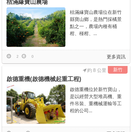
桔滿緣寶山農場
桔滿緣寶山農場位在新竹
縣寶山鄉，是熱門採橘景
點之一，農場內種有桶
柑、椪柑、...
更多資訊
2
0
新竹
約 8 公里
啟德重機(啟德機械起重工程)
啟德重機位於新竹寶山，
是以經營大型堆高機、重
件吊裝、重機械運輸等工
程的公司...