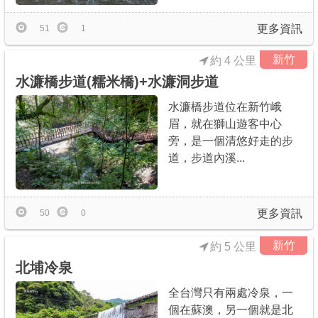
更多資訊
51
1
新竹
約 4 公里
水濂橋步道(糯米橋)+水濂洞步道
水濂橋步道位在新竹峨
眉，就在獅山遊客中心
旁，是一個清悠好走的步
道，步道內溪...
更多資訊
50
0
新竹
約 5 公里
北埔冷泉
全台灣只有兩處冷泉，一
個在蘇澳，另一個就是北