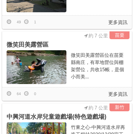
更多資訊
49
1
苗栗
約 7 公里
微笑田美露營區
微笑田美露營區位在苗栗
縣南庄，有草地營位與棚
架營位，共收15帳，是個
小而美...
更多資訊
64
0
新竹
約 7 公里
中興河道水岸兒童遊戲場(特色遊戲場)
竹東之心-中興河道水岸再