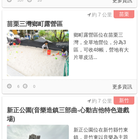
更多資訊
557
20
苗栗
約 7 公里
苗栗三灣鄉町露營區
鄉町露營區位在苗栗三
灣，全草地營位，分為3
區，可收48帳，營地有大
片草皮活...
更多資訊
6
0
新竹
約 7 公里
新正公園(音樂造鎮三部曲-心動吉他特色遊戲
場)
新正公園位在新竹縣竹東
鎮，是竹東以音樂為主題