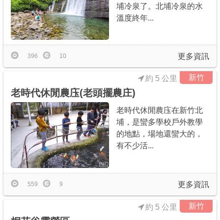
埔冷泉了。北埔冷泉的水
溫度終年...
更多資訊
396
10
新竹
約 5 公里
老時代休閒農庒(老頭擺農庄)
老時代休閒農庒在新竹北
埔，是蠻多學校戶外教學
的地點，場地還蠻大的，
有不少活...
更多資訊
559
9
新竹
約 5 公里