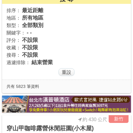
商家合作
最近距離
排序：
所有地區
地區：
全部類別
類型：
推薦景點
- -
關鍵字：
不設限
評分：
不設限
收藏：
討論區
不設限
搜尋：
結束營業
過濾排除：
聯絡我們
APP下載
共有 5823 筆資料
新竹
約 430 公尺
穿山甲咖啡露營休閒莊園(小木屋)