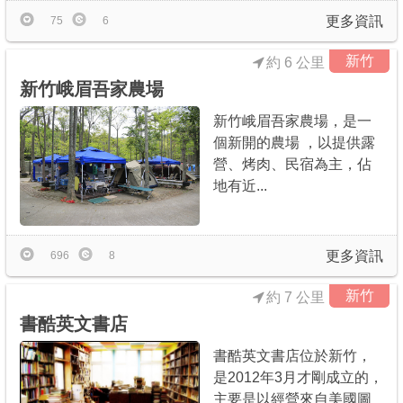
更多資訊
75
6
新竹
約 6 公里
新竹峨眉吾家農場
新竹峨眉吾家農場，是一
個新開的農場 ，以提供露
營、烤肉、民宿為主，佔
地有近...
更多資訊
696
8
新竹
約 7 公里
書酷英文書店
書酷英文書店位於新竹，
是2012年3月才剛成立的，
主要是以經營來自美國圖