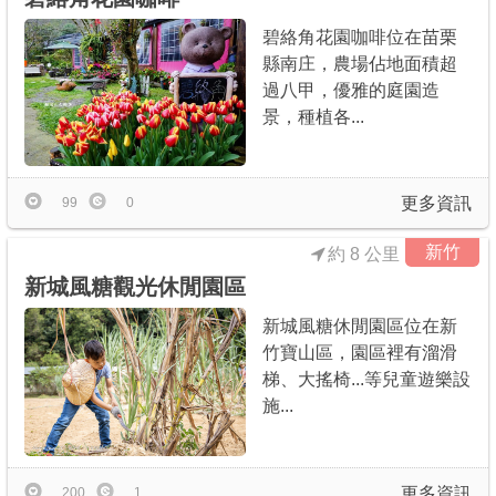
碧絡角花園咖啡位在苗栗
縣南庄，農場佔地面積超
過八甲，優雅的庭園造
景，種植各...
更多資訊
99
0
新竹
約 8 公里
新城風糖觀光休閒園區
新城風糖休閒園區位在新
竹寶山區，園區裡有溜滑
梯、大搖椅...等兒童遊樂設
施...
更多資訊
200
1