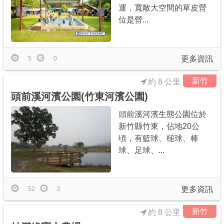
運，寬敞大空間的草皮營
位是營...
更多資訊
5
0
新竹
約 8 公里
頭前溪河濱公園(竹東河濱公園)
頭前溪河濱生態公園位於
新竹縣竹東，佔地20公
頃，有籃球、槌球、棒
球、足球、...
更多資訊
52
2
新竹
約 8 公里