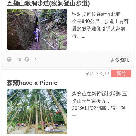
五指山猴洞步道(猴洞登山步道)
猴洞步道位在新竹北埔，
全長840公尺，步道上有可
愛的猴子雕像引導大家前
行。...
更多資訊
19
0
新竹
約 7 公里
森窯have a Picnic
森窯位在新竹縣北埔鄉-五
指山玉皇宮後方，
2019/11/02開幕，這裡與
一...