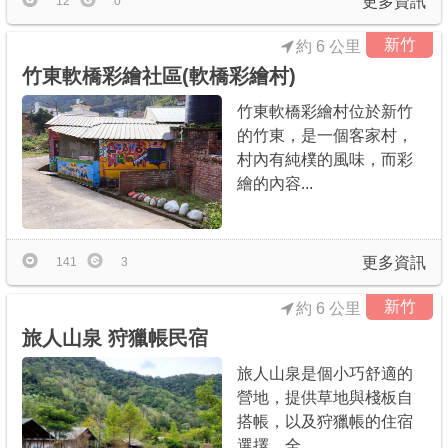
更多資訊
12
0
新竹
約 6 公里
竹東軟橋彩繪社區(軟橋彩繪村)
竹東軟橋彩繪村位於新竹
的竹東，是一個客家村，
村內有純樸的風味，而彩
繪的內容...
更多資訊
141
3
新竹
約 6 公里
旅人山泉 狩獵帳民宿
旅人山泉是個小巧舒適的
營地，提供草地與棧板自
搭帳，以及狩獵帳的住宿
選擇，全...