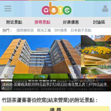
歡迎加入
附近景點
搜尋景點
好康優惠
討論區
APP登入
熱門：
特色遊戲場
親子住房優惠
台北親子餐廳
溫泉泡湯SPA
溜滑梯民宿
觀光工廠
DIY摘果
日本親子景點
首 頁
搜尋景點
好康優惠
贈九族文化村門票2張(總價值1100元*2)！4099元享日月潭經典大飯
最新消息
店...
竹語茶蘆蕃薯伯焢窯(結束營業)的附近景點 :
最新留言
搜 尋