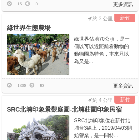
更多資訊
15
0
新竹
約 3 公里
綠世界生態農場
綠世界佔地70公頃，是一
個以可以近距離看動物的
動物園為特色，本來只以
為又是...
更多資訊
1308
93
新竹
約 4 公里
SRC北埔印象景觀庭園-北埔莊園印象民宿
SRC北埔印象位在新竹北
埔台3線上，2019/04/03開
始營業，是一間特...