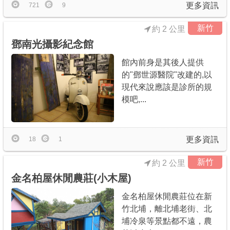
更多資訊
721
9
新竹
約 2 公里
鄧南光攝影紀念館
館內前身是其後人提供
的"鄧世源醫院"改建的,以
現代來說應該是診所的規
模吧,...
更多資訊
18
1
新竹
約 2 公里
金名柏屋休閒農莊(小木屋)
金名柏屋休閒農莊位在新
竹北埔，離北埔老街、北
埔冷泉等景點都不遠，農