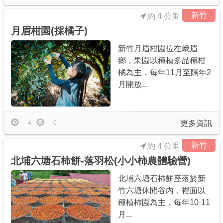
新竹
約 4 公里
月眉柑園(採橘子)
新竹月眉柑園位在峨眉
鄉，果園以種植多品種柑
橘為主，每年11月至隔年2
月開放...
更多資訊
4
0
新竹
約 4 公里
北埔六塘石柿餅-落羽松(小小柿農體驗營)
北埔六塘石柿餅座落於新
竹六塘休閒谷內，裡面以
種植柿園為主，每年10-11
月...