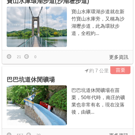
寶山水庫環湖步道(沙湖壢步道)
寶山水庫環湖步道就在新
竹寶山水庫旁，又稱為沙
湖壢步道，此為環狀步
道，全程約...
更多資訊
21
0
苗栗
約 7 公里
巴巴坑道休閒礦場
巴巴坑道休閒礦場在苗
栗，50年代時，南庄的礦
業也非常有名，現在沒落
後，由礦...