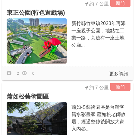
新竹
約 7 公里
東正公園(特色遊戲場)
新竹縣竹東鎮2023年再添
一座親子公園，地點在工
業一路，旁邊有一座土地
公廟...
更多資訊
2
0
新竹
約 7 公里
蕭如松藝術園區
蕭如松藝術園區是台灣客
籍水彩畫家 蕭如松老師故
居，經過整修後開放大家
入內參...