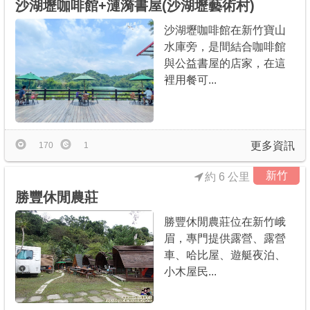
沙湖壢咖啡館+漣漪書屋(沙湖壢藝術村)
沙湖壢咖啡館在新竹寶山
水庫旁，是間結合咖啡館
與公益書屋的店家，在這
裡用餐可...
更多資訊
170
1
新竹
約 6 公里
勝豐休閒農莊
勝豐休閒農莊位在新竹峨
眉，專門提供露營、露營
車、哈比屋、遊艇夜泊、
小木屋民...