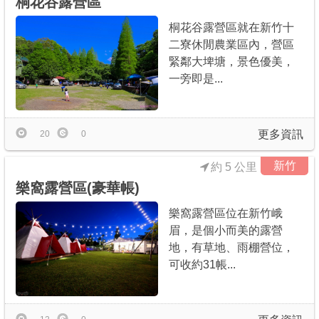
桐花谷露營區
桐花谷露營區就在新竹十
二寮休閒農業區內，營區
緊鄰大埤塘，景色優美，
一旁即是...
更多資訊
20
0
新竹
約 5 公里
樂窩露營區(豪華帳)
樂窩露營區位在新竹峨
眉，是個小而美的露營
地，有草地、雨棚營位，
可收約31帳...