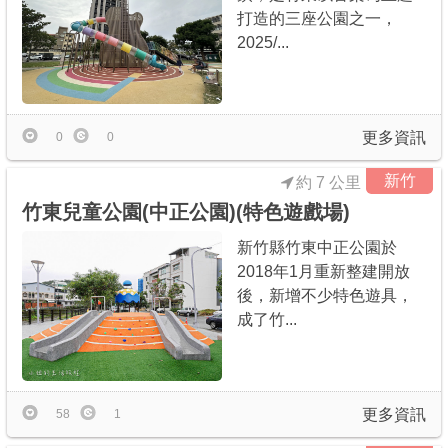
打造的三座公園之一，
2025/...
更多資訊
0
0
新竹
約 7 公里
竹東兒童公園(中正公園)(特色遊戲場)
新竹縣竹東中正公園於
2018年1月重新整建開放
後，新增不少特色遊具，
成了竹...
更多資訊
58
1