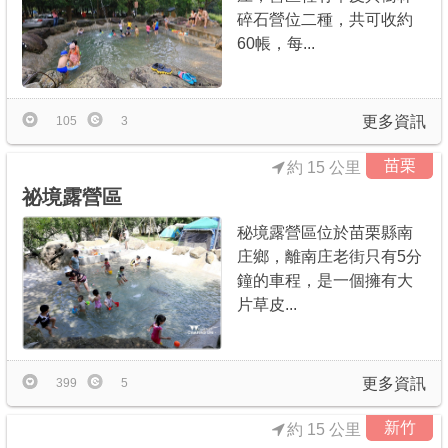
碎石營位二種，共可收約
60帳，每...
更多資訊
105
3
苗栗
約 15 公里
祕境露營區
秘境露營區位於苗栗縣南
庄鄉，離南庄老街只有5分
鐘的車程，是一個擁有大
片草皮...
更多資訊
399
5
新竹
約 15 公里