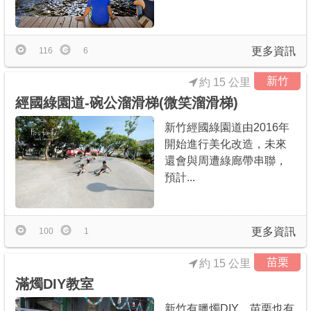
更多資訊
116
6
新竹
約 15 公里
經國綠園道-碗公溜滑梯(微笑溜滑梯)
新竹經國綠園道由2016年
開始進行美化改造，未來
還會與周遭綠廊帶串聯，
預計...
更多資訊
100
1
苗栗
約 15 公里
滿燭DIY教室
新竹有臘燭DIY、苗栗也有