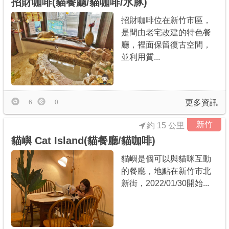
招財咖啡(貓餐廳/貓咖啡/水豚)
招財咖啡位在新竹市區，
是間由老宅改建的特色餐
廳，裡面保留復古空間，
並利用質...
更多資訊
6
0
新竹
約 15 公里
貓嶼 Cat Island(貓餐廳/貓咖啡)
貓嶼是個可以與貓咪互動
的餐廳，地點在新竹市北
新街，2022/01/30開始...