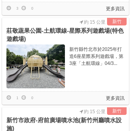
更多資訊
3
0
新竹
約 15 公里
莊敬蔬果公園-土航環線-星際系列遊戲場(特色
遊戲場)
新竹縣竹北市於2025年打
造6座星際系列遊戲場，第
3座「土航環線」04/3...
更多資訊
1
0
新竹
約 15 公里
新竹市政府-府前廣場噴水池(新竹州廳噴水設
施)