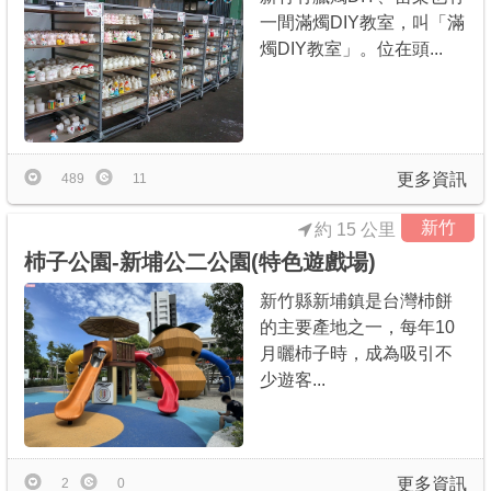
一間滿燭DIY教室，叫「滿
燭DIY教室」。位在頭...
更多資訊
489
11
新竹
約 15 公里
杮子公園-新埔公二公園(特色遊戲場)
新竹縣新埔鎮是台灣杮餅
的主要產地之一，每年10
月曬杮子時，成為吸引不
少遊客...
更多資訊
2
0