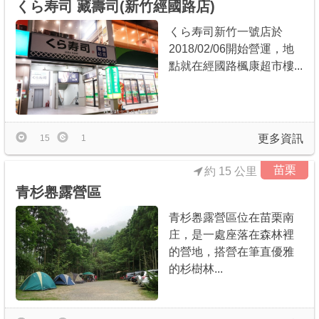
くら寿司 藏壽司(新竹經國路店)
くら寿司新竹一號店於
2018/02/06開始營運，地
點就在經國路楓康超市樓...
更多資訊
15
1
苗栗
約 15 公里
青杉嶴露營區
青杉嶴露營區位在苗栗南
庄，是一處座落在森林裡
的營地，搭營在筆直優雅
的杉樹林...