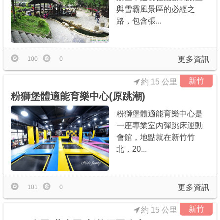
與雪霸風景區的必經之
路，包含張...
更多資訊
100
0
新竹
約 15 公里
粉獅堡體適能育樂中心(原跳潮)
粉獅堡體適能育樂中心是
一座專業室內彈跳床運動
會館，地點就在新竹竹
北，20...
更多資訊
101
0
新竹
約 15 公里