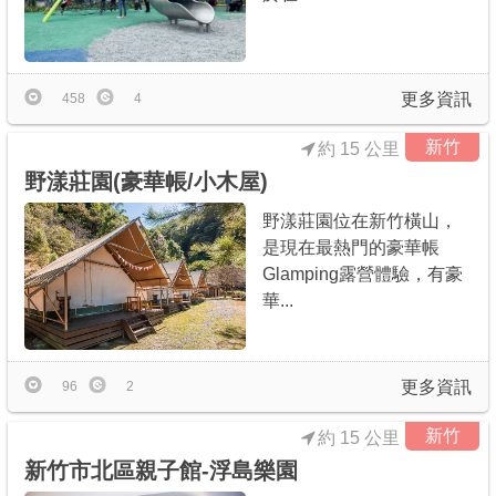
更多資訊
458
4
新竹
約 15 公里
野漾莊園(豪華帳/小木屋)
野漾莊園位在新竹橫山，
是現在最熱門的豪華帳
Glamping露營體驗，有豪
華...
更多資訊
96
2
新竹
約 15 公里
新竹市北區親子館-浮島樂園