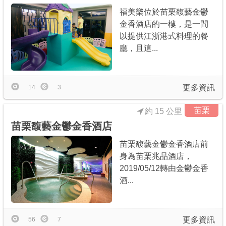
福美樂位於苗栗馥藝金鬱
金香酒店的一樓，是一間
以提供江浙港式料理的餐
廳，且這...
更多資訊
14
3
苗栗
約 15 公里
苗栗馥藝金鬱金香酒店
苗栗馥藝金鬱金香酒店前
身為苗栗兆品酒店，
2019/05/12轉由金鬱金香
酒...
更多資訊
56
7