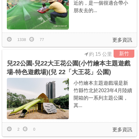
近的，是一個很適合帶小
朋友去的...
更多資訊
1338
77
新竹
約 15 公里
兒22公園-兒22大王花公園(小竹繪本主題遊戲
場-特色遊戲場)(兒 22「大王花」公園)
小竹繪本主題遊戲場是新
竹縣竹北於2023年4月陸續
開箱的一系列主題公園，
其...
更多資訊
2
0