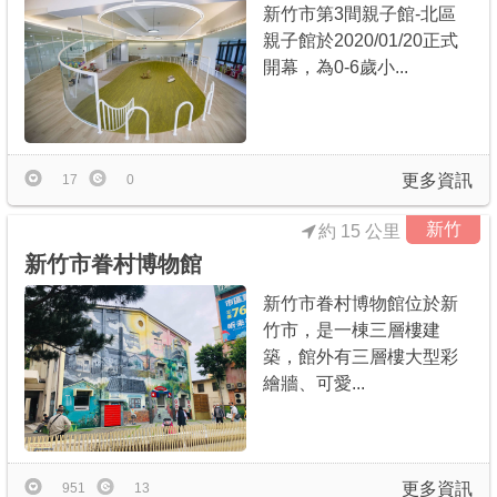
新竹市第3間親子館-北區
親子館於2020/01/20正式
開幕，為0-6歲小...
更多資訊
17
0
新竹
約 15 公里
新竹市眷村博物館
新竹市眷村博物館位於新
竹市，是一棟三層樓建
築，館外有三層樓大型彩
繪牆、可愛...
更多資訊
951
13