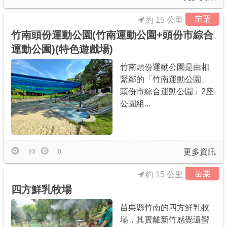
苗栗
約 15 公里
竹南頭份運動公園(竹南運動公園+頭份市綜合
運動公園)(特色遊戲場)
竹南頭份運動公園是由相
緊鄰的「竹南運動公園、
頭份市綜合運動公園」2座
公園組...
更多資訊
93
0
苗栗
約 15 公里
四方鮮乳牧場
苗栗縣竹南的四方鮮乳牧
場，其實離新竹感覺還蠻