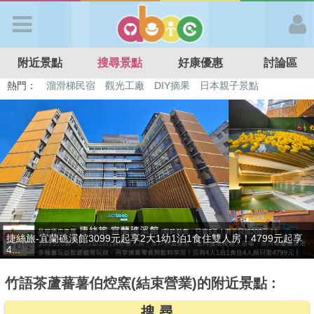
歡迎加入
附近景點
搜尋景點
好康優惠
討論區
APP登入
熱門：
溜滑梯民宿
觀光工廠
DIY摘果
日本親子景點
特色遊戲場
親子住房優惠
台北親子餐廳
溫泉泡湯SPA
首 頁
搜尋景點
好康優惠
贈九族文化村門票2張(總價值1100元*2)！4099元享日月潭經典大飯
最新消息
店...
竹語茶蘆蕃薯伯焢窯(結束營業)的附近景點 :
最新留言
搜 尋