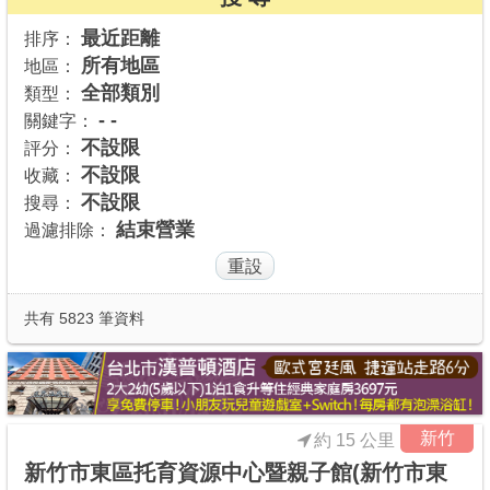
商家合作
最近距離
排序：
所有地區
地區：
全部類別
類型：
推薦景點
- -
關鍵字：
不設限
評分：
不設限
收藏：
討論區
不設限
搜尋：
結束營業
過濾排除：
聯絡我們
APP下載
共有 5823 筆資料
新竹
約 15 公里
新竹市東區托育資源中心暨親子館(新竹市東