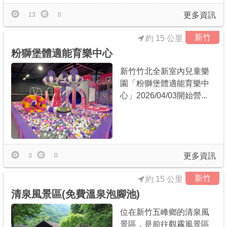
更多資訊
13
0
新竹
約 15 公里
粉獅堡體適能育樂中心
新竹竹北全新室內兒童樂
園「粉獅堡體適能育樂中
心」2026/04/03開始營...
更多資訊
3
0
新竹
約 15 公里
清泉風景區(免費溫泉泡腳池)
位在新竹五峰鄉的清泉風
景區，是前往觀霧風景區