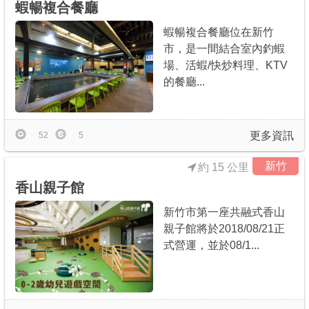
蝦暢複合餐廳
蝦暢複合餐廳位在新竹
市，是一間結合室內釣蝦
場、活蝦/快炒料理、KTV
的餐廳...
更多資訊
52
5
新竹
約 15 公里
香山親子館
新竹市第一座共融式香山
親子館將於2018/08/21正
式營運，並於08/1...