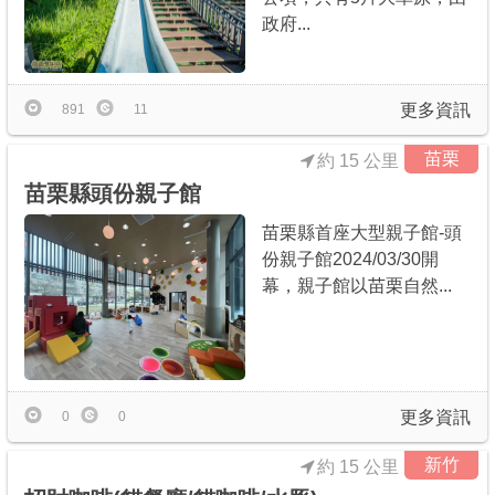
政府...
更多資訊
891
11
苗栗
約 15 公里
苗栗縣頭份親子館
苗栗縣首座大型親子館-頭
份親子館2024/03/30開
幕，親子館以苗栗自然...
更多資訊
0
0
新竹
約 15 公里