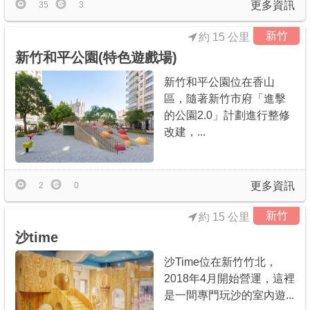
更多資訊
35
3
新竹
約 15 公里
新竹和平公園(特色遊戲場)
新竹和平公園位在香山
區，隨著新竹市府「進擊
的公園2.0」計劃進行整修
改建，...
更多資訊
2
0
新竹
約 15 公里
沙time
沙Time位在新竹竹北，
2018年4月開始營運，這裡
是一間專門玩沙的室內遊...