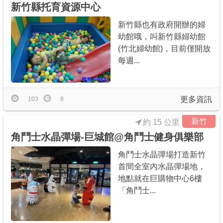
新竹縣托育資源中心
新竹縣也有政府開辦的婦
幼館哦，叫新竹縣婦幼館
(竹北婦幼館)，目前僅開放
每週...
更多資訊
103
8
新竹
約 15 公里
角鬥士水晶彈場-巨城館@角鬥士健身俱樂部
角鬥士水晶彈場打造新竹
首間全室內水晶彈場地，
地點就在巨購物中心6樓
「角鬥士...