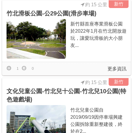
新竹
約 15 公里
竹北滑板公園-公29公園(滑步車場)
新竹縣首座專業滑板公園
於2022年1月在竹北開放遊
玩，讓愛玩滑板的大小朋
友...
更多資訊
1
0
新竹
約 15 公里
文化兒童公園-竹北兒十公園-竹北兒10公園(特
色遊戲場)
竹北兒童公園自
2019/09/19因停車場興建
公園拆除重新整建後，終
於在2...