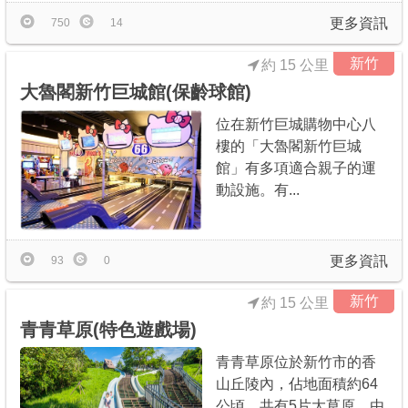
更多資訊
750
14
新竹
約 15 公里
大魯閣新竹巨城館(保齡球館)
位在新竹巨城購物中心八
樓的「大魯閣新竹巨城
館」有多項適合親子的運
動設施。有...
更多資訊
93
0
新竹
約 15 公里
青青草原(特色遊戲場)
青青草原位於新竹市的香
山丘陵內，佔地面積約64
公頃，共有5片大草原，由