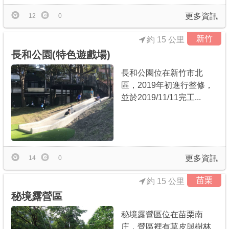
更多資訊
12
0
新竹
約 15 公里
長和公園(特色遊戲場)
長和公園位在新竹市北
區，2019年初進行整修，
並於2019/11/11完工...
更多資訊
14
0
苗栗
約 15 公里
秘境露營區
秘境露營區位在苗栗南
庄，營區裡有草皮與樹林