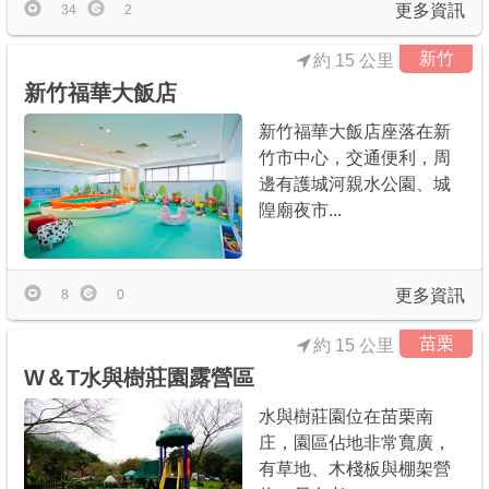
更多資訊
34
2
新竹
約 15 公里
新竹福華大飯店
新竹福華大飯店座落在新
竹市中心，交通便利，周
邊有護城河親水公園、城
隍廟夜市...
更多資訊
8
0
苗栗
約 15 公里
W＆T水與樹莊園露營區
水與樹莊園位在苗栗南
庄，園區佔地非常寬廣，
有草地、木棧板與棚架營