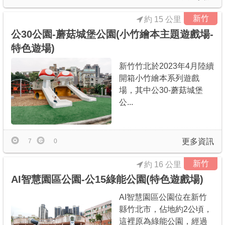
新竹
約 15 公里
公30公園-蘑菇城堡公園(小竹繪本主題遊戲場-
特色遊場)
新竹竹北於2023年4月陸續
開箱小竹繪本系列遊戲
場，其中公30-蘑菇城堡
公...
更多資訊
7
0
新竹
約 16 公里
AI智慧園區公園-公15綠能公園(特色遊戲場)
AI智慧園區公園位在新竹
縣竹北市，佔地約2公頃，
這裡原為綠能公園，經過