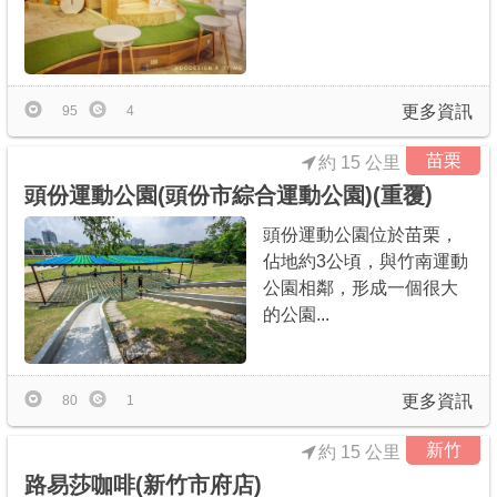
更多資訊
95
4
苗栗
約 15 公里
頭份運動公園(頭份市綜合運動公園)(重覆)
頭份運動公園位於苗栗，
佔地約3公頃，與竹南運動
公園相鄰，形成一個很大
的公園...
更多資訊
80
1
新竹
約 15 公里
路易莎咖啡(新竹市府店)