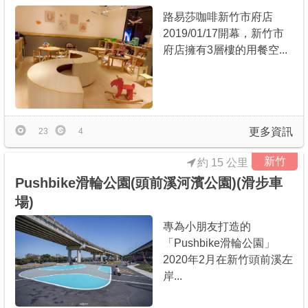
路易莎咖啡新竹市府店
2019/01/17開幕，新竹市
府店擁有3層樓的用餐空...
更多資訊
23
4
新竹
約 15 公里
Pushbike滑輪公園(頭前溪河濱公園)(滑步車
場)
專為小朋友打造的
「Pushbike滑輪公園」
2020年2月在新竹頭前溪左
岸...