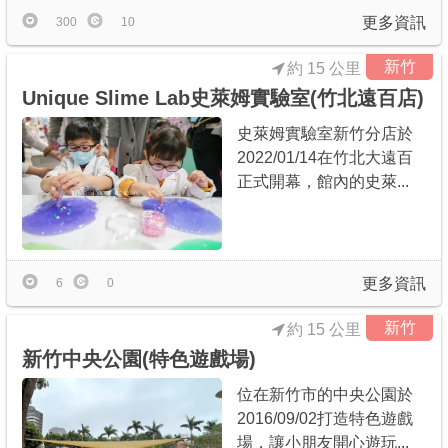
更多資訊
300
10
新竹
約 15 公里
Unique Slime Lab史萊姆實驗室(竹北遠百店)
史萊姆實驗室新竹分店於
2022/01/14在竹北大遠百
正式開幕，館內的史萊...
更多資訊
6
0
新竹
約 15 公里
新竹中央公園(特色遊戲場)
位在新竹市的中央公園於
2016/09/02打造特色遊戲
場，讓小朋友開心遊玩...