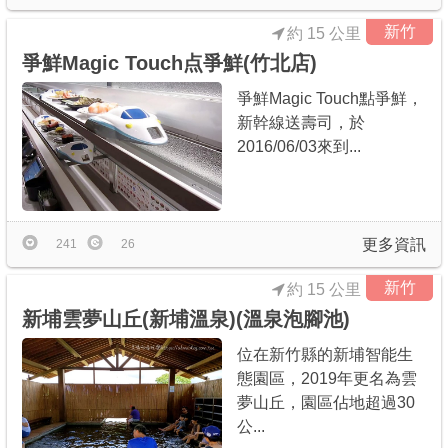
新竹
約 15 公里
爭鮮Magic Touch点爭鮮(竹北店)
爭鮮Magic Touch點爭鮮，
新幹線送壽司，於
2016/06/03來到...
更多資訊
241
26
新竹
約 15 公里
新埔雲夢山丘(新埔溫泉)(溫泉泡腳池)
位在新竹縣的新埔智能生
態園區，2019年更名為雲
夢山丘，園區佔地超過30
公...