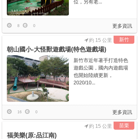
位，另有老...
更多資訊
8
0
新竹
約 15 公里
朝山國小-大怪獸遊戲場(特色遊戲場)
新竹市近年著手打造特色
遊戲公園，國內內遊戲場
也開始陸續更新，
2020/10...
更多資訊
16
0
苗栗
約 15 公里
福美樂(原:品江南)