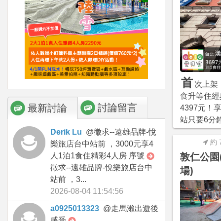
首
次上架！
食升等住經
討論留言
最新討論
4397元
站只要6分
Derik Lu
@
徵求--遠雄品牌-悅
約 
樂旅店台中站前 ，3000元享4
人1泊1食住精彩4人房 序號
敦仁公園
徵求--遠雄品牌-悅樂旅店台中
場)
站前 ，3...
2026-08-04 11:54:56
a0925013323
@
走馬瀨出遊後
感受