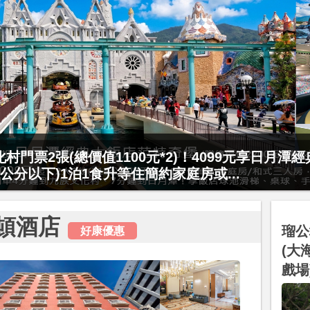
村門票2張(總價值1100元*2)！4099元享日月潭
要訂要快！捷絲旅-宜蘭礁溪館3099元起享2大1幼
15公分以下)1泊1食升等住簡約家庭房或...
起享4人1泊1食住4人房！享房內大型溫泉湯池、...
頓酒店
瑠公
好康優惠
(大
戲場