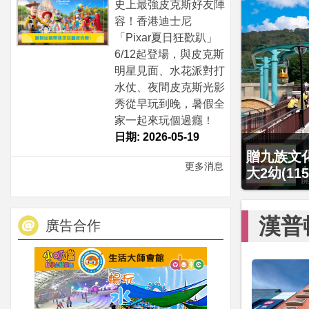
史上最強皮克斯好友陣
容！香港迪士尼
「Pixar夏日狂歡趴」
6/12起登場，與皮克斯
明星見面、水花派對打
水仗、夜間皮克斯光影
秀從早玩到晚，暑假全
家一起來玩個過癮！
日期: 2026-05-19
贈九族文化
最後2天，
更多消息
大2幼(1
4799元
漢普
廣告合作