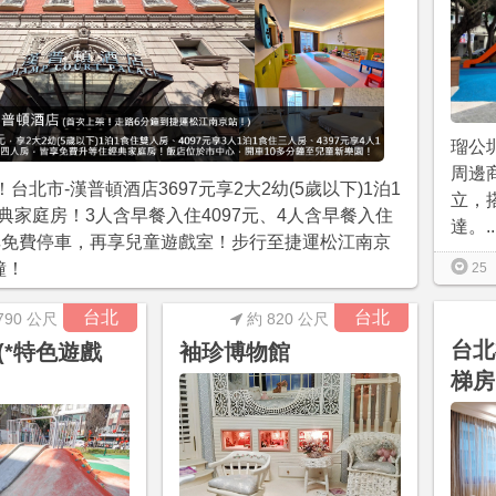
瑠公
周邊
台北市-漢普頓酒店3697元享2大2幼(5歲以下)1泊1
立，
典家庭房！3人含早餐入住4097元、4人含早餐入住
達。..
！享免費停車，再享兒童遊戲室！步行至捷運松江南京
鐘！
25
台北
台北
790 公尺
約 820 公尺
台北
(*特色遊戲
袖珍博物館
梯房