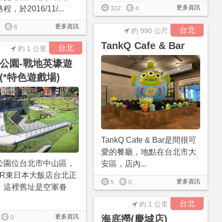
更多資訊
，於2016/11/...
322
4
更多資訊
6
台北
約 990 公尺
TankQ Cafe & Bar
台北
約 1 公里
公園-戰地英壕遊
(*特色遊戲場)
TankQ Cafe & Bar是間很可
愛的餐廳，地點在台北市大
公園位台北市中山區，
安區，店內...
JR東日本大飯店台北正
更多資訊
5
0
。這裡舊址是空軍眷
台北
約 1 公里
更多資訊
海底撈(慶城店)
0