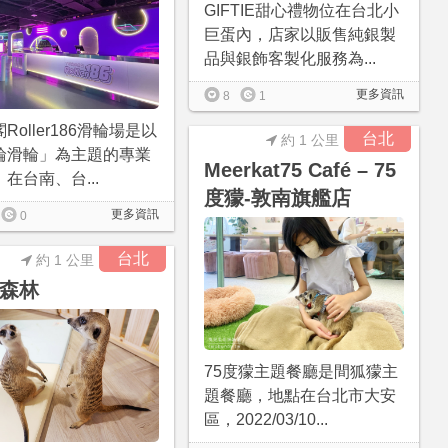
GIFTIE甜心禮物位在台北小
巨蛋內，店家以販售純銀製
品與銀飾客製化服務為...
更多資訊
8
1
Roller186滑輪場是以
台北
約 1 公里
輪滑輪」為主題的專業
Meerkat75 Café – 75
在台南、台...
度獴-敦南旗艦店
更多資訊
0
台北
約 1 公里
森林
75度獴主題餐廳是間狐獴主
題餐廳，地點在台北市大安
區，2022/03/10...