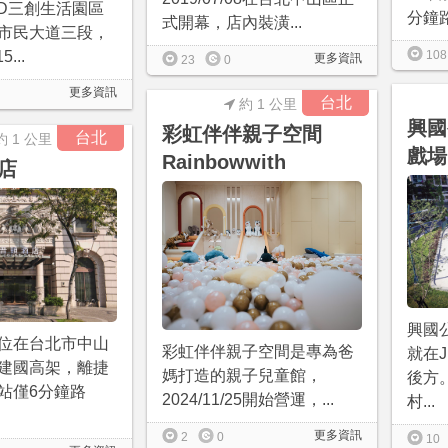
ND三創生活園區
分鐘路程
式開幕，店內裝潢...
市民大道三段，
108
5...
更多資訊
23
0
更多資訊
台北
約 1 公里
興國
彩虹伴伴親子空間
台北
約 1 公里
戲場
Rainbowwith
店
興國
位在台北市中山
彩虹伴伴親子空間是專為爸
就在
建國高架，離捷
媽打造的親子兒童館，
後方
站僅6分鐘路
2024/11/25開始營運，...
村...
更多資訊
2
0
10