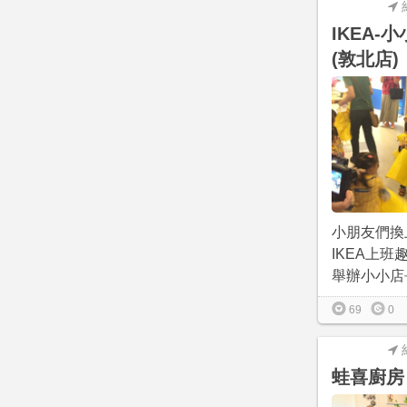
IKEA-
(敦北店)
小朋友們換
IKEA上班
舉辦小小店長
69
0
蛙喜廚房