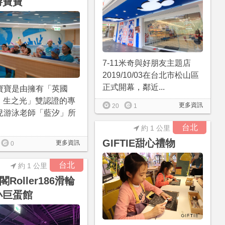
游寶寶
7-11米奇與好朋友主題店
2019/10/03在台北市松山區
正式開幕，鄰近...
寶寶是由擁有「英國
A、生之光」雙認證的專
更多資訊
20
1
兒游泳老師「藍汐」所
台北
約 1 公里
GIFTIE甜心禮物
更多資訊
0
台北
約 1 公里
Roller186滑輪
小巨蛋館