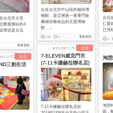
位在台北市中山區的袖珍博
物館，是亞洲第一座專門收
台北
在台北市大安
藏袖珍藝術品的主題博物
仁愛
忠教復興站約4
館，...
已深耕
這裡也是台北
更多資訊
439
9
4
更多資訊
台北
約 890 公尺
7-ELEVEN威克門市
台北
940 公尺
淘憩
(7-11卡娜赫拉聯名店)
END三創生活
淘憩
7-11卡娜赫拉聯名店於
區，
2019/07/08在台北中山區正