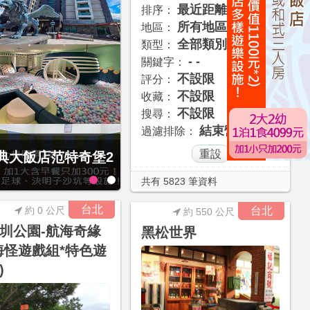
最近距離
排序：
所有地區
地區：
全部類別
類型：
- -
關鍵字：
不設限
評分：
不設限
收藏：
不設限
搜尋：
結束營業
過濾排除：
經典大飯店范特奇堡2
1泊1食住雙人房！
共有 5823 筆資料
台北
約 0 公尺
台北
約 550 公尺
圳公園-航海奇緣
黑松世界
海怪遊戲組*特色遊
)