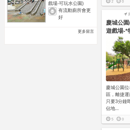
2
0
戲場-可玩水公園)
有流動廁所會更
好
慶城公園
遊戲場-*
更多留言
慶城公園位
區，離捷運
只要3分鐘
佔地...
5
0