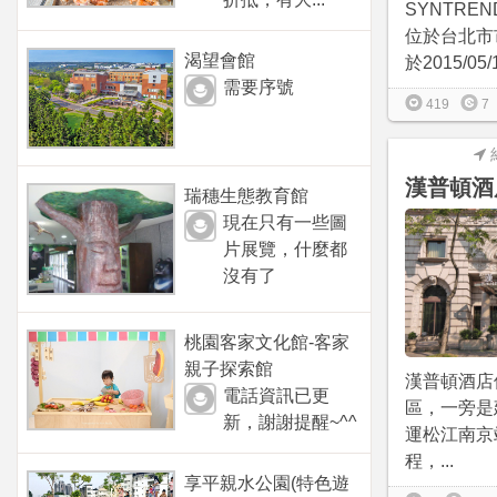
SYNTRE
位於台北市
渴望會館
於2015/05/1
需要序號
419
7
漢普頓酒
瑞穗生態教育館
現在只有一些圖
片展覽，什麼都
沒有了
桃園客家文化館-客家
親子探索館
漢普頓酒店
電話資訊已更
區，一旁是
新，謝謝提醒~^^
運松江南京
程，...
享平親水公園(特色遊