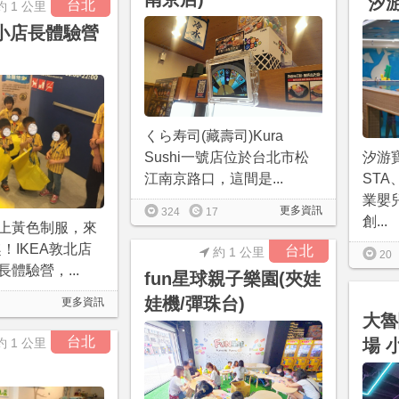
汐
台北
約 1 公里
小小店長體驗營
くら寿司(藏壽司)Kura
Sushi一號店位於台北市松
汐游
江南京路口，這間是...
ST
業嬰
更多資訊
324
17
創...
上黃色制服，來
趣！IKEA敦北店
台北
約 1 公里
20
體驗營，...
fun星球親子樂園(夾娃
娃機/彈珠台)
更多資訊
大魯閣
台北
約 1 公里
場 