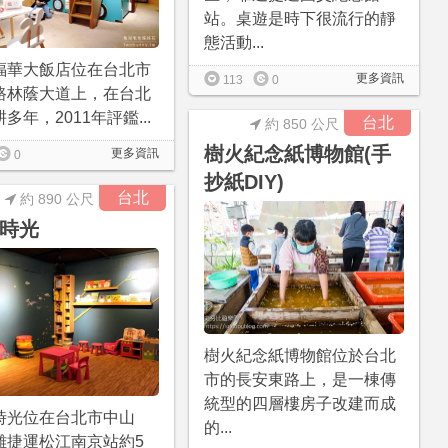
站。桌遊是時下很流行的靜
態活動...
福華大飯店位在台北市
更多資訊
113
0
路林蔭大道上，在台北
多年，2011年評鑑...
台北
約 850 公尺
樹火紀念紙博物館(手
更多資訊
0
抄紙DIY)
台北
約 890 公尺
時光
樹火紀念紙博物館位於台北
市的長安東路上，是一棟傳
統型的四層樓房子改建而成
時光位在台北市中山
的...
離捷運松江南京站約5