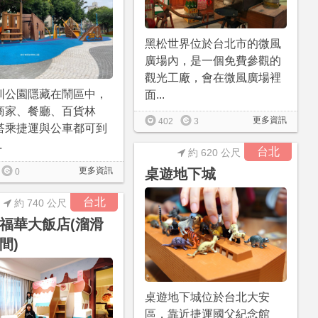
黑松世界位於台北市的微風
廣場內，是一個免費參觀的
觀光工廠，會在微風廣場裡
圳公園隱藏在鬧區中，
面...
商家、餐廳、百貨林
更多資訊
402
3
搭乘捷運與公車都可到
.
台北
約 620 公尺
更多資訊
桌遊地下城
0
台北
約 740 公尺
福華大飯店(溜滑
間)
桌遊地下城位於台北大安
區，靠近捷運國父紀念館