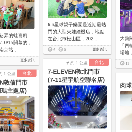
fun星球親子樂園是近期最熱
門的大型夾娃娃機店，地點
巷弄的蛙喜廚
大魯閣
在台北市松山區，202...
/10/15開幕的，
「四
京站，...
更多資訊
6
0
場地，
更多資訊
台北
約 1 公里
11
7-ELEVEN敦北門市
台北
約 1 公里
(7-11星宇航空聯名店)
VEN敦信門市
肉球
黃阿瑪主題店)