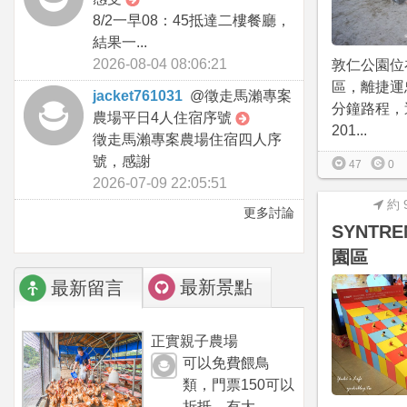
8/2一早08：45抵達二樓餐廳，
結果一...
2026-08-04 08:06:21
敦仁公園位
區，離捷運
jacket761031
@
徵走馬瀨專案
分鐘路程，
農場平日4人住宿序號
201...
徵走馬瀨專案農場住宿四人序
號，感謝
47
0
2026-07-09 22:05:51
約 
更多討論
SYNTR
園區
最新景點
最新留言
正實親子農場
可以免費餵鳥
類，門票150可以
折抵，有大...