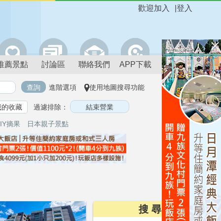
歡迎加入
|
登入
推薦景點
討論區
聯絡我們
APP下載
進階選項
使用地圖搜尋功能
我的收藏
過濾排除：
IY摘果
日本親子景點
搜 尋