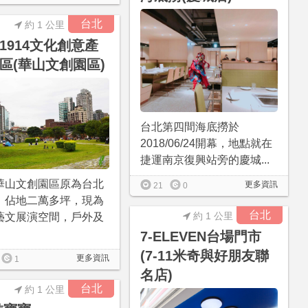
台北
約 1 公里
1914文化創意產
區(華山文創園區)
台北第四間海底撈於
2018/06/24開幕，地點就在
捷運南京復興站旁的慶城...
華山文創園區原為台北
更多資訊
21
0
，佔地二萬多坪，現為
台北
約 1 公里
藝文展演空間，戶外及
7-ELEVEN台場門市
(7-11米奇與好朋友聯
更多資訊
1
名店)
台北
約 1 公里