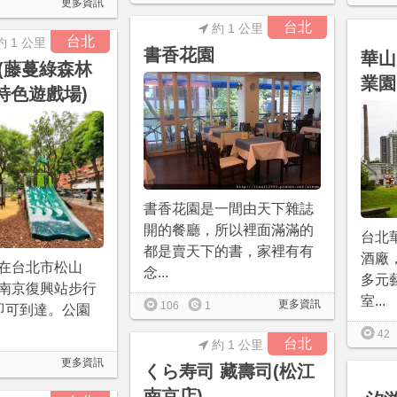
更多資訊
台北
約 1 公里
台北
約 1 公里
書香花園
華山
(藤蔓綠森林
業園
特色遊戲場)
書香花園是一間由天下雜誌
開的餐廳，所以裡面滿滿的
台北
都是賣天下的書，家裡有有
酒廠
在台北市松山
念...
多元
南京復興站步行
室...
更多資訊
106
1
即可到達。公園
42
台北
約 1 公里
更多資訊
くら寿司 藏壽司(松江
南京店)