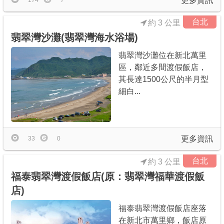
更多資訊
174
7
台北
約 3 公里
翡翠灣沙灘(翡翠灣海水浴場)
翡翠灣沙灘位在新北萬里
區，鄰近多間渡假飯店，
其長達1500公尺的半月型
細白...
更多資訊
33
0
台北
約 3 公里
福泰翡翠灣渡假飯店(原：翡翠灣福華渡假飯
店)
福泰翡翠灣渡假飯店座落
在新北市萬里鄉，飯店原