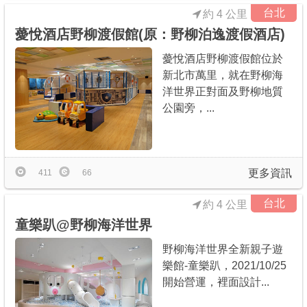
台北
約 4 公里
薆悅酒店野柳渡假館(原：野柳泊逸渡假酒店)
薆悅酒店野柳渡假館位於
新北市萬里，就在野柳海
洋世界正對面及野柳地質
公園旁，...
更多資訊
411
66
台北
約 4 公里
童樂趴@野柳海洋世界
野柳海洋世界全新親子遊
樂館-童樂趴，2021/10/25
開始營運，裡面設計...