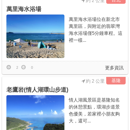
約 2 公里
萬里海水浴場
萬里海水浴場位在新北市
萬里區，與附近的翡翠灣
海水浴場僅5分鐘車程。這
裡一樣...
更多資訊
2
0
基隆
約 2 公里
老鷹岩(情人湖環山步道)
情人湖風景區是基隆知名
的休憩景點，環湖步道景
色優美，若家裡小朋友夠
大，還可...