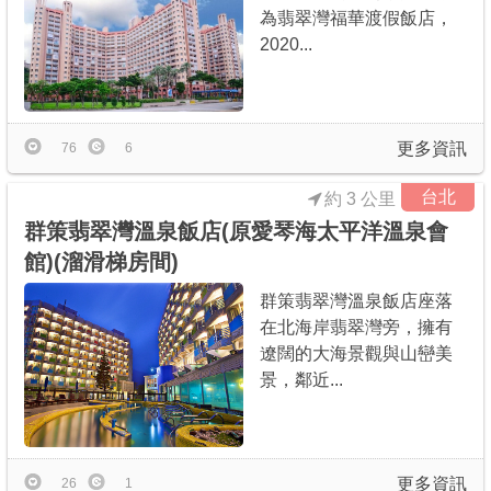
為翡翠灣福華渡假飯店，
2020...
更多資訊
76
6
台北
約 3 公里
群策翡翠灣溫泉飯店(原愛琴海太平洋溫泉會
館)(溜滑梯房間)
群策翡翠灣溫泉飯店座落
在北海岸翡翠灣旁，擁有
遼闊的大海景觀與山巒美
景，鄰近...
更多資訊
26
1