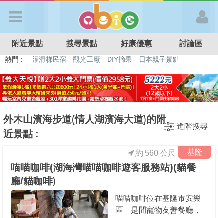
歡迎加入
附近景點
搜尋景點
好康優惠
討論區
APP登入
熱門：
溜滑梯民宿
觀光工廠
DIY摘果
日本親子景點
特色遊戲場
親子住房優惠
台北親子餐廳
溫泉泡湯SPA
首 頁
搜尋景點
外木山濱海步道(情人湖濱海大道)的附
進階搜尋
近景點 :
好康優惠
基隆
約 560 公尺
喵喵咖啡(湖海灣喵喵咖啡遊客服務站)(貓餐
最新消息
廳/貓咖啡)
喵喵咖啡位在基隆市安樂
最新留言
區，是間寵物友善餐廳，