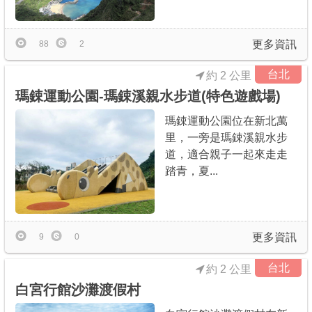
更多資訊
88
2
台北
約 2 公里
瑪鋉運動公園-瑪鋉溪親水步道(特色遊戲場)
瑪鋉運動公園位在新北萬
里，一旁是瑪鋉溪親水步
道，適合親子一起來走走
踏青，夏...
更多資訊
9
0
台北
約 2 公里
白宮行館沙灘渡假村