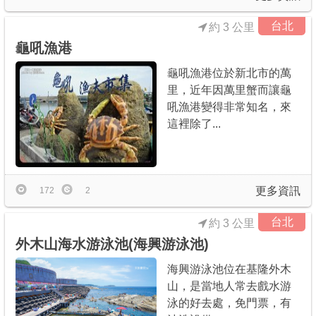
台北
約 3 公里
龜吼漁港
龜吼漁港位於新北市的萬
里，近年因萬里蟹而讓龜
吼漁港變得非常知名，來
這裡除了...
更多資訊
172
2
台北
約 3 公里
外木山海水游泳池(海興游泳池)
海興游泳池位在基隆外木
山，是當地人常去戲水游
泳的好去處，免門票，有