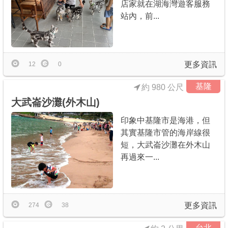
店家就在湖海灣遊客服務
站內，前...
商家合作
推薦景點
更多資訊
12
0
討論區
基隆
約 980 公尺
大武崙沙灘(外木山)
聯絡我們
印象中基隆市是海港，但
其實基隆市管的海岸線很
短，大武崙沙灘在外木山
APP下載
再過來一...
更多資訊
274
38
台北