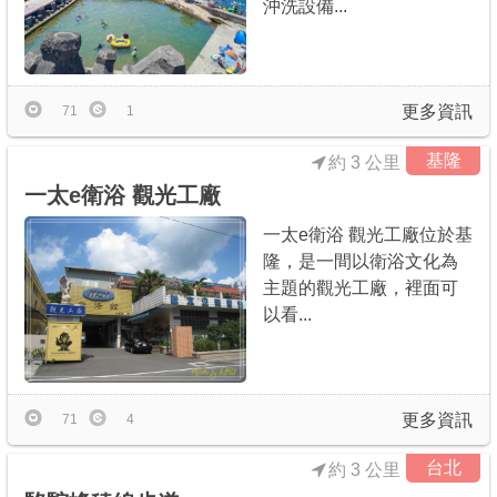
沖洗設備...
更多資訊
71
1
基隆
約 3 公里
一太e衛浴 觀光工廠
一太e衛浴 觀光工廠位於基
隆，是一間以衛浴文化為
主題的觀光工廠，裡面可
以看...
更多資訊
71
4
台北
約 3 公里