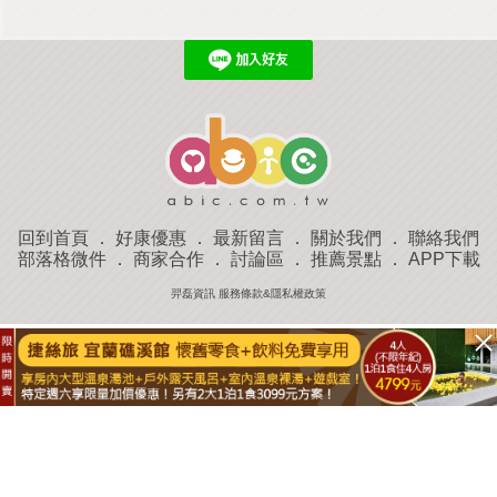
回到首頁
．
好康優惠
．
最新留言
．
關於我們
．
聯絡我們
部落格微件
．
商家合作
．
討論區
．
推薦景點
．
APP下載
羿磊資訊 服務條款&隱私權政策