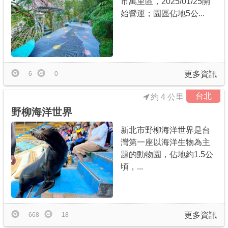
市萬里區，2025/01/25開
始營運；園區佔地5公...
更多資訊
6
0
台北
約 4 公里
野柳海洋世界
新北市野柳海洋世界是台
灣第一座以海洋生物為主
題的動物園，佔地約1.5公
頃，...
更多資訊
668
18