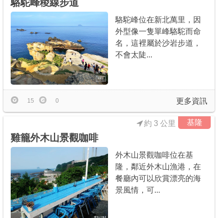
駱駝峰稜線步道
駱駝峰位在新北萬里，因
外型像一隻單峰駱駝而命
名，這裡屬於沙岩步道，
不會太陡...
更多資訊
15
0
基隆
約 3 公里
雞籠外木山景觀咖啡
外木山景觀咖啡位在基
隆，鄰近外木山漁港，在
餐廳內可以欣賞漂亮的海
景風情，可...