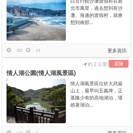
白宮行館沙灘渡假村在新
北市萬里，過去想到有沙
灘、海邊的渡假村，就會
想到南部...
更多資訊
351
13
基隆
約 2 公里
情人湖公園(情人湖風景區)
情人湖風景區位於大武崙
山上，最早叫五義埤，正
基隆少有的高地湖泊，環
繞著湖泊...