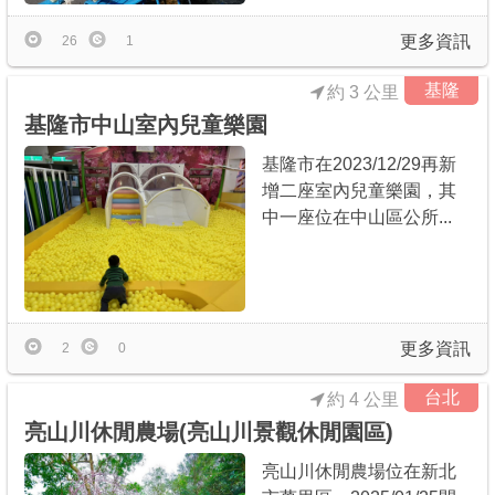
更多資訊
26
1
基隆
約 3 公里
基隆市中山室內兒童樂園
基隆市在2023/12/29再新
增二座室內兒童樂園，其
中一座位在中山區公所...
更多資訊
2
0
台北
約 4 公里
亮山川休閒農場(亮山川景觀休閒園區)
亮山川休閒農場位在新北