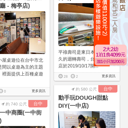
廳 - 梅亭店)
平祿壽司是東日本歷史最悠
久的迴轉壽司，台灣首間分
小屋桌遊位在台中市北
店於2019/10/17開...
是間以桌遊為主的主題
，裡面提供上百種桌遊
更多資訊
28
2
台中
約 580 公尺
更多資訊
0
動手玩DOUGH甜點
台中
約 740 公尺
DIY(一中店)
一中商圈(一中街
)