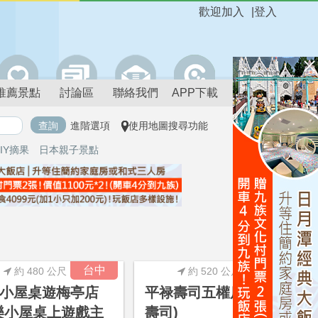
歡迎加入
|
登入
推薦景點
討論區
聯絡我們
APP下載
進階選項
使用地圖搜尋功能
IY摘果
日本親子景點
進階搜尋
台中
台中
約 480 公尺
約 520 公尺
小屋桌遊梅亭店
平禄壽司五權店(平祿
樂小屋桌上遊戲主
壽司)