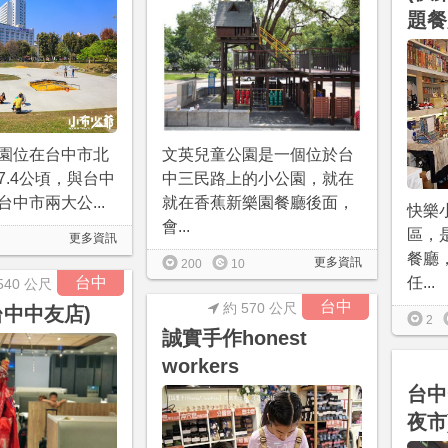
題餐
園位在台中市北
文英兒童公園是一個位於台
7.4公頃，與台中
中三民路上的小公園，就在
中市兩大公...
就在香蕉新樂園餐廳後面，
快樂
會...
區，
更多資訊
餐廳
更多資訊
200
10
台中
任...
540 公尺
台中
約 570 公尺
台中中友店)
2
誠實手作honest
workers
台中
夜市