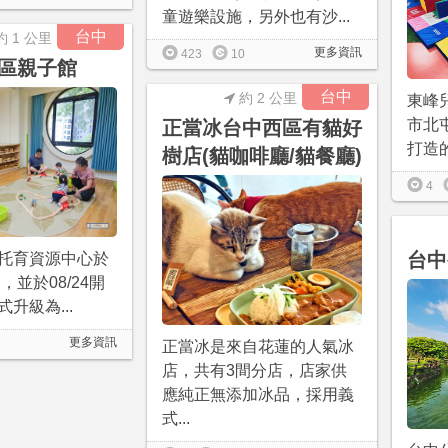
童遊樂設施，另外也有沙...
台中
約 1 公里
更多資訊
423
10
區親子館
台中
約 2 公里
東峰
市北
正當冰台中西區有貓好
打造的
樹店(貓咖啡廳/貓餐廳)
4
台中
托育資源中心於
，並於08/24開
升級為...
更多資訊
正當冰是來自花蓮的人氣冰
店，共有3間分店，店家供
應純正無添加冰品，採用義
式...