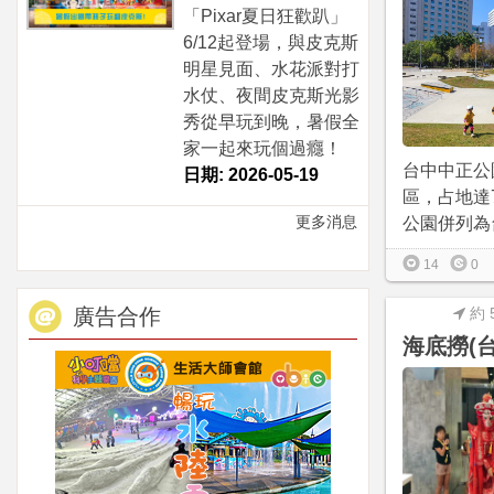
「Pixar夏日狂歡趴」
6/12起登場，與皮克斯
明星見面、水花派對打
水仗、夜間皮克斯光影
秀從早玩到晚，暑假全
家一起來玩個過癮！
台中中正公
日期: 2026-05-19
區，占地達
更多消息
公園併列為台
14
0
廣告合作
約 
海底撈(