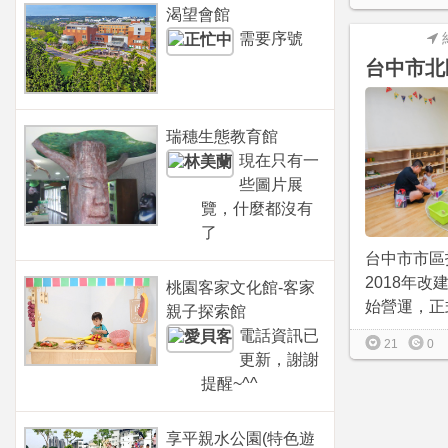
渴望會館
需要序號
台中市北
瑞穗生態教育館
現在只有一
些圖片展
覽，什麼都沒有
了
台中市市區
2018年改建
桃園客家文化館-客家
始營運，正式
親子探索館
電話資訊已
21
0
更新，謝謝
提醒~^^
享平親水公園(特色遊