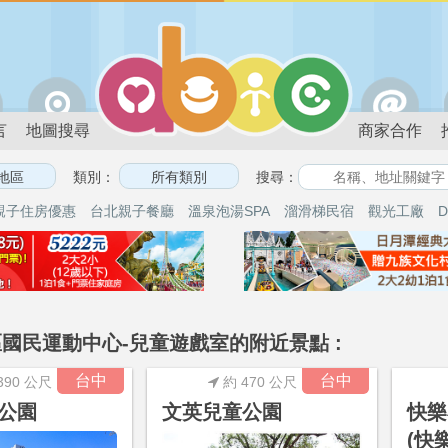
言
地圖搜尋
商家合作
類別：
搜尋：
親子住房優惠
台北親子餐廳
溫泉泡湯SPA
溜滑梯民宿
觀光工廠
D
國民運動中心-兒童遊戲室的附近景點 :
台中
台中
390 公尺
約 470 公尺
公園
文英兒童公園
快樂
(快