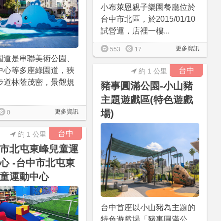
小布萊恩親子樂園餐廳位於
台中市北區，於2015/01/10
試營運，店裡一樓...
更多資訊
553
17
園道是串聯美術公園、
中心等多座綠園道，狹
台中
約 1 公里
步道林蔭茂密，景觀規
豬事圓滿公園-小山豬
主題遊戲區(特色遊戲
更多資訊
場)
0
台中
約 1 公里
市北屯東峰兒童運
心 -台中市北屯東
童運動中心
台中首座以小山豬為主題的
特色遊戲場「豬事圓滿公