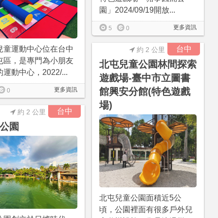
園」2024/09/19開放...
更多資訊
5
0
兒童運動中心位在台中
台中
約 2 公里
屯區，是專門為小朋友
北屯兒童公園林間探索
運動中心，2022/...
遊戲場-臺中市立圖書
更多資訊
館興安分館(特色遊戲
0
場)
台中
約 2 公里
公園
北屯兒童公園面積近5公
頃，公園裡面有很多戶外兒