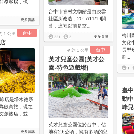
商務客房，也
台中市眷村文物館是由凌雲
社區所改造，2017/11/19開
更多資訊
幕，這裡以前是空...
台中
約 1 公里
梅川
更多資訊
221
2
旅店
文化
台中
長型
約 1 公里
劃...
英才兒童公園(英才公
園-特色遊戲場)
1
臺中
動中
5旅店是塔木德系
峰兒
為般商旅，現在
文創旅店，並
英才兒童公園位於台中，佔
地有2.6公頃，擁有多項的兒
更多資訊