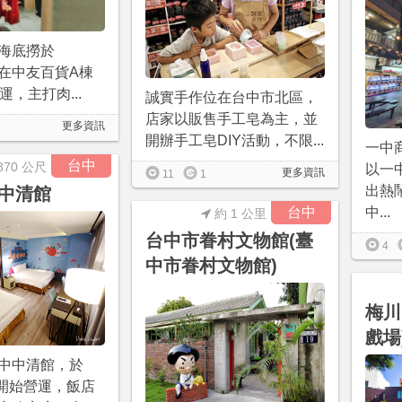
海底撈於
/11在中友百貨A棟
運，主打肉...
誠實手作位在台中市北區，
店家以販售手工皂為主，並
更多資訊
開辦手工皂DIY活動，不限...
一中
台中
870 公尺
以一
更多資訊
11
1
出熱
中清館
台中
中...
約 1 公里
台中市眷村文物館(臺
4
中市眷村文物館)
梅川
戲場
中中清館，於
月開始營運，飯店