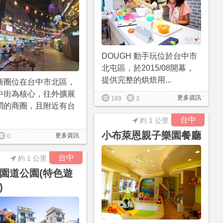
DOUGH 動手玩位於台中市
北屯區，於2015/08開幕，
提供完整的烘焙用...
商圈位在台中市北區，
中街為核心，往外擴展
更多資訊
189
3
鬧的商圈，且附近有台
台中
約 1 公里
小布萊恩親子樂園餐廳
更多資訊
0
台中
約 1 公里
園道公園(特色遊
)