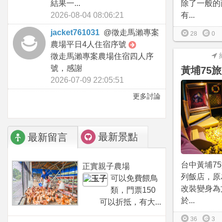
結果一...
除了一般的
2026-08-04 08:06:21
有...
jacket761031
@
徵走馬瀨專案
28
0
農場平日4人住宿序號
徵走馬瀨專案農場住宿四人序
號，感謝
黃埔75
2026-07-09 22:05:51
更多討論
最新景點
最新留言
台中黃埔7
正實親子農場
列飯店，原
可以免費餵鳥
改裝變身為
類，門票150
於...
可以折抵，有大...
36
3