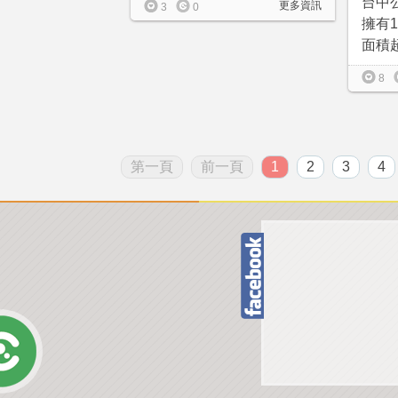
台中
更多資訊
3
0
擁有
面積超
8
第一頁
前一頁
1
2
3
4