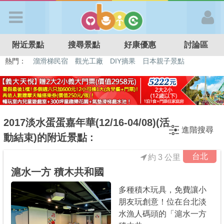
歡迎加入
附近景點
搜尋景點
好康優惠
討論區
APP登入
熱門：
溜滑梯民宿
觀光工廠
DIY摘果
日本親子景點
特色遊戲場
親子住房優惠
台北親子餐廳
溫泉泡湯SPA
首 頁
搜尋景點
2017淡水蛋蛋嘉年華(12/16-04/08)(活
進階搜尋
動結束)的附近景點 :
好康優惠
台北
約 3 公里
滬水一方 積木共和國
最新消息
多種積木玩具，免費讓小
朋友玩創意！位在台北淡
最新留言
水漁人碼頭的「滬水一方