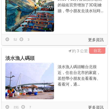
的福佑宮旁增加了3D彩繪
牆，帶小朋友去淡水玩時...
更多資訊
52
3
台北
約 3 公里
淡水漁人碼頭
淡水漁人碼頭離台北很
近，住在台北市的家庭，
若想帶小朋友去看看海、
看看河，通...
更多資訊
231
7