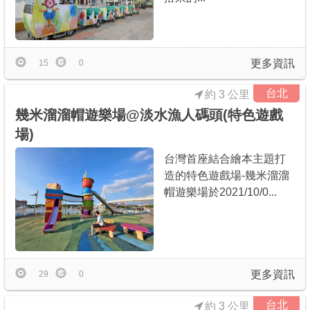
更多資訊
15
0
台北
約 3 公里
幾米溜溜帽遊樂場@淡水漁人碼頭(特色遊戲
場)
台灣首座結合繪本主題打
造的特色遊戲場-幾米溜溜
帽遊樂場於2021/10/0...
更多資訊
29
0
台北
約 3 公里