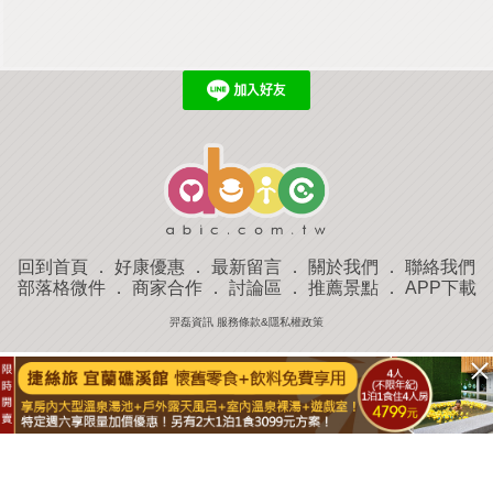
回到首頁
．
好康優惠
．
最新留言
．
關於我們
．
聯絡我們
部落格微件
．
商家合作
．
討論區
．
推薦景點
．
APP下載
羿磊資訊 服務條款&隱私權政策