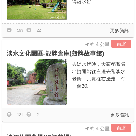
得淡水好...
更多資訊
599
22
台北
約 4 公里
淡水文化園區-殼牌倉庫(殼牌故事館)
去淡水玩時，大家都習慣
出捷運站往左邊去逛淡水
老街，其實往右邊走，有
一個20...
更多資訊
121
2
台北
約 4 公里