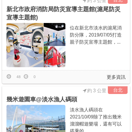
約 3 公里
新北市政府消防局防災宣導主題館(滬尾防災
宣導主題館)
位在新北市淡水的滬尾消
防分隊，2019/07/05打造
親子防災宣導主題館，...
更多資訊
48
0
台北
約 3 公里
幾米遊園車@淡水漁人碼頭
淡水漁人碼頭在
2021/10/09除了推出幾米
溜溜帽遊樂場，還有可以
搭乘的...