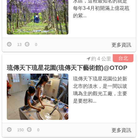
水區，這裡最知名的就是
每年3-4月初開滿上億花苞
的紫...
更多資訊
13
0
台北
約 4 公里
琉傳天下琉星花園(琉傳天下藝術館)@OTOP
琉傳天下琉星花園位於新
北市的淡水，是一間以玻
璃為主的觀光工廠，主要
是要想和...
更多資訊
150
0