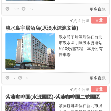
更多資訊
632
12
台北
約 4 公里
淡水島宇居酒店(原淡水淶滬文旅)
淡水島宇居酒店位在台北
市淡水區，離淡水捷運站
約10分鐘路程，本身附有
停車場...
更多資訊
2
0
台北
約 4 公里
紫藤咖啡園(水源園區)-紫藤咖啡園二號園區
紫藤咖啡園位在新北市淡