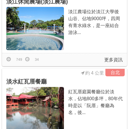
淡江休閒農場(淡江農場)
淡江農場位於淡江大學後
山谷、佔地9000坪，四周
有青水綠水，是一座結合
游泳...
更多資訊
749
34
台北
約 4 公里
淡水紅瓦厝餐廳
紅瓦厝庭園餐廳位於淡
水，佔地800多坪，80年代
時是以「阮厝」餐廳為
名，後...