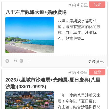
台北
約 4 公里
八里左岸觀海大道+婚紗廣場
八里左岸與淡水隔海相
望，這裡有豐富的休閒設
施、自行車道、沙灘玩
沙、兒童遊樂...
更多資訊
49
0
台北
約 4 公里
2026八里城市沙雕展+光雕展-夏日慶典(八里
沙雕)(08/01-09/28)
一年一度的八里沙雕又來
嘍！今年以「夏日慶典」
為主題，結合沙雕與夜間