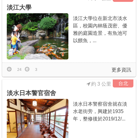
淡江大學
淡江大學位在新北市淡水
區，校園內林蔭茂密、優
雅的庭園造景，有魚池可
以餵魚，...
更多資訊
24
3
台北
約 3 公里
淡水日本警官宿舍
淡水日本警察宿舍就在淡
水老街旁，興建於1935
年，整修後於2019/12/...