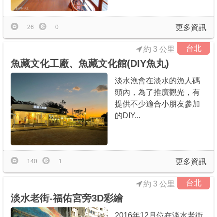
更多資訊
26
0
台北
約 3 公里
魚藏文化工廠、魚藏文化館(DIY魚丸)
淡水漁會在淡水的漁人碼
頭內，為了推廣觀光，有
提供不少適合小朋友參加
的DIY...
更多資訊
140
1
台北
約 3 公里
淡水老街-福佑宮旁3D彩繪
2016年12月位在淡水老街