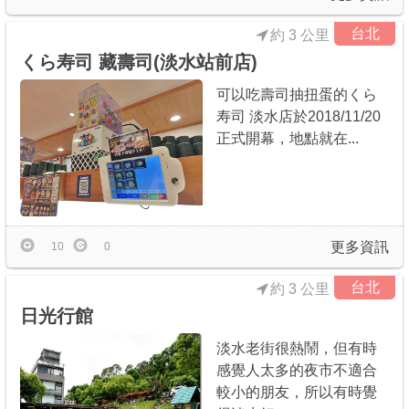
台北
約 3 公里
くら寿司 藏壽司(淡水站前店)
可以吃壽司抽扭蛋的くら
寿司 淡水店於2018/11/20
正式開幕，地點就在...
更多資訊
10
0
台北
約 3 公里
日光行館
淡水老街很熱鬧，但有時
感覺人太多的夜市不適合
較小的朋友，所以有時覺