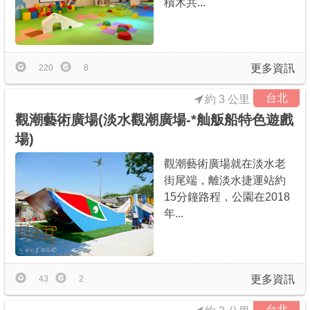
積木共...
商家合作
推薦景點
更多資訊
220
8
台北
約 3 公里
討論區
觀潮藝術廣場(淡水觀潮廣場-*舢舨船特色遊戲
場)
聯絡我們
觀潮藝術廣場就在淡水老
街尾端，離淡水捷運站約
15分鐘路程，公園在2018
APP下載
年...
更多資訊
43
2
台北