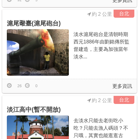
更多資訊
92
3
台北
約 2 公里
滬尾礮臺(滬尾砲台)
淡水滬尾砲台是清朝時期
西元1886年由劉銘傳所監
督建造，主要為加強當年
淡水...
更多資訊
26
0
台北
約 2 公里
淡江高中(暫不開放)
去淡水只能去老街吃小
吃？只能去漁人碼頭？不
只哦，其實也能逛逛古