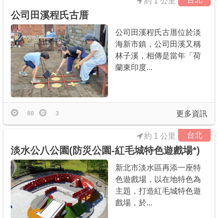
約 1 公里
公司田溪程氏古厝
公司田溪程氏古厝位於淡
海新市鎮，公司田溪又稱
林子溪，相傳是當年「荷
蘭東印度...
更多資訊
88
3
台北
約 1 公里
淡水公八公園(防災公園-紅毛城特色遊戲場*)
新北市淡水區再添一座特
色遊戲場，以在地特色為
主題，打造紅毛城特色遊
戲場，於...