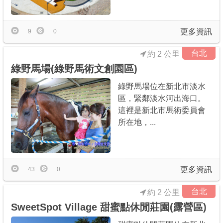
更多資訊
9
0
台北
約 2 公里
綠野馬場(綠野馬術文創園區)
綠野馬場位在新北市淡水
區，緊鄰淡水河出海口。
這裡是新北市馬術委員會
所在地，...
更多資訊
43
0
台北
約 2 公里
SweetSpot Village 甜蜜點休閒莊園(露營區)