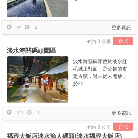
更多資訊
44
2
台北
約 3 公里
淡水海關碼頭園區
淡水海關碼頭位於淡水紅
毛城正對面，是公告的市
定古蹟，過去從未開放，
於201...
更多資訊
143
1
台北
約 3 公里
福容大飯店淡水漁人碼頭(淡水福容大飯店)