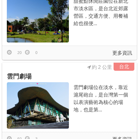
甜蜜點休閒莊園位在新北
市淡水區，是台北近郊露
營區，交通方便、用餐補
給也很便...
更多資訊
20
0
台北
約 2 公里
雲門劇場
雲門劇場位在淡水，靠近
滬尾砲台，是台灣第一個
以表演藝術為核心的場
地，也是第...