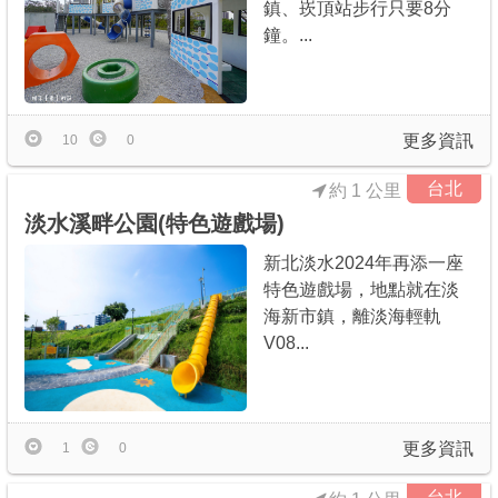
鎮、崁頂站步行只要8分
鐘。...
商家合作
推薦景點
更多資訊
10
0
討論區
台北
約 1 公里
淡水溪畔公園(特色遊戲場)
聯絡我們
新北淡水2024年再添一座
特色遊戲場，地點就在淡
海新市鎮，離淡海輕軌
APP下載
V08...
更多資訊
1
0
台北