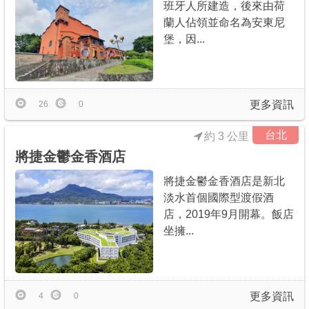
班牙人所建造，後來由荷
蘭人佔領並命名為安東尼
堡，因...
更多資訊
26
0
台北
約 3 公里
將捷金鬱金香酒店
將捷金鬱金香酒店是新北
淡水首個國際型渡假酒
店，2019年9月開幕。飯店
坐擁...
更多資訊
4
0