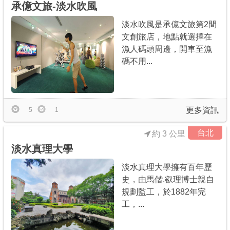
承億文旅-淡水吹風
淡水吹風是承億文旅第2間
文創旅店，地點就選擇在
漁人碼頭周邊，開車至漁
碼不用...
更多資訊
5
1
台北
約 3 公里
淡水真理大學
淡水真理大學擁有百年歷
史，由馬偕.叡理博士親自
規劃監工，於1882年完
工，...