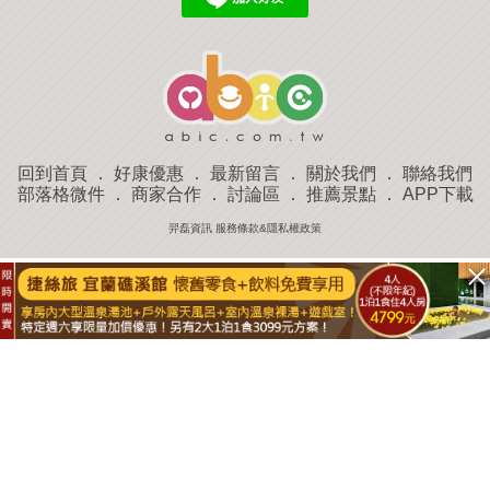
回到首頁
．
好康優惠
．
最新留言
．
關於我們
．
聯絡我們
部落格微件
．
商家合作
．
討論區
．
推薦景點
．
APP下載
羿磊資訊 服務條款&隱私權政策