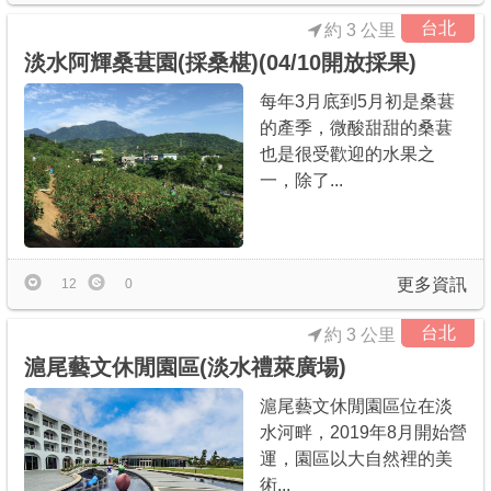
台北
約 3 公里
淡水阿輝桑葚園(採桑椹)(04/10開放採果)
每年3月底到5月初是桑葚
的產季，微酸甜甜的桑葚
也是很受歡迎的水果之
一，除了...
更多資訊
12
0
台北
約 3 公里
滬尾藝文休閒園區(淡水禮萊廣場)
滬尾藝文休閒園區位在淡
水河畔，2019年8月開始營
運，園區以大自然裡的美
術...