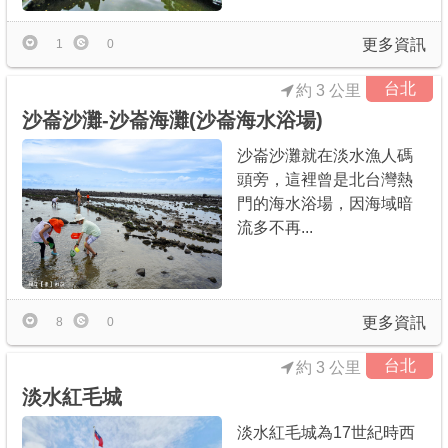
更多資訊
1
0
台北
約 3 公里
沙崙沙灘-沙崙海灘(沙崙海水浴場)
沙崙沙灘就在淡水漁人碼
頭旁，這裡曾是北台灣熱
門的海水浴場，因海域暗
流多不再...
更多資訊
8
0
台北
約 3 公里
淡水紅毛城
淡水紅毛城為17世紀時西