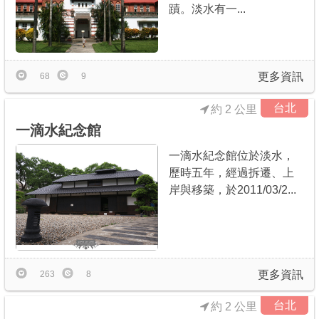
蹟。淡水有一...
更多資訊
68
9
台北
約 2 公里
一滴水紀念館
一滴水紀念館位於淡水，
歷時五年，經過拆遷、上
岸與移築，於2011/03/2...
更多資訊
263
8
台北
約 2 公里