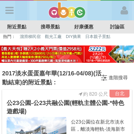
歡迎加入
附近景點
搜尋景點
好康優惠
討論區
APP登入
熱門：
溜滑梯民宿
觀光工廠
DIY摘果
日本親子景點
特色遊戲場
親子住房優惠
台北親子餐廳
溫泉泡湯SPA
首 頁
搜尋景點
2017淡水蛋蛋嘉年華(12/16-04/08)(活
進階搜尋
動結束)的附近景點 :
好康優惠
台北
約 820 公尺
公23公園-公23共融公園(輕軌主體公園-*特色
最新消息
遊戲場)
公23公園位在新北市淡水
最新留言
區，離淡海輕軌-淡海新市