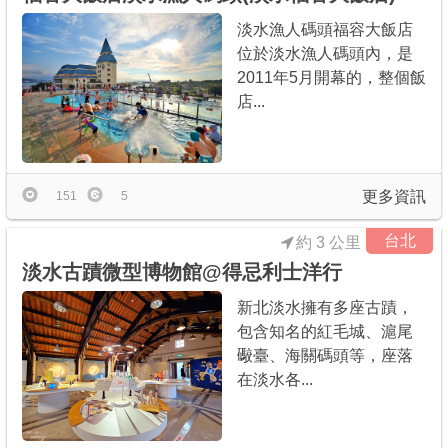
淡水漁人碼頭福容大飯店
位於淡水漁人碼頭內，是
2011年5月開幕的，整個飯
店...
更多資訊
151
5
台北
約 3 公里
淡水古蹟微型博物館@得忌利士洋行
新北淡水擁有多座古蹟，
包含知名的紅毛城、滬尾
礮臺、海關碼頭等，座落
在淡水各...