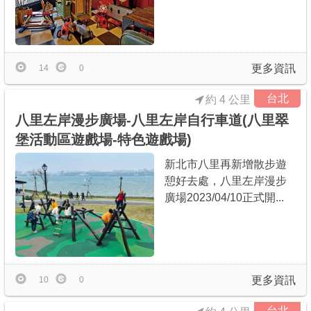
商家合作
推薦景點
更多資訊
14
0
台北
約 4 公里
討論區
八里左岸漫步廣場-八里左岸自行車道(八里翠
堡活動區遊戲場-特色遊戲場)
聯絡我們
新北市八里再新增散步遊
憩好去處，八里左岸漫步
廣場2023/04/10正式開...
APP下載
更多資訊
10
0
台北