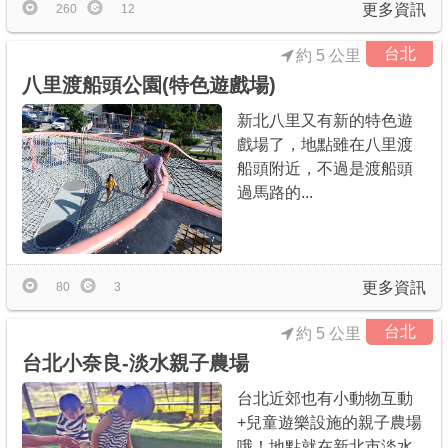
更多資訊
260
12
台北
約 5 公里
八里渡船頭公園(特色遊戲場)
新北八里又有新的特色遊
戲場了，地點雖在八里渡
船頭附近，不過是渡船頭
過馬路的...
更多資訊
80
3
台北
約 5 公里
台北小奈良-淡水親子農場
台北近郊也有小動物互動
+兒童遊樂設施的親子農場
哦！地點就在新北市淡水