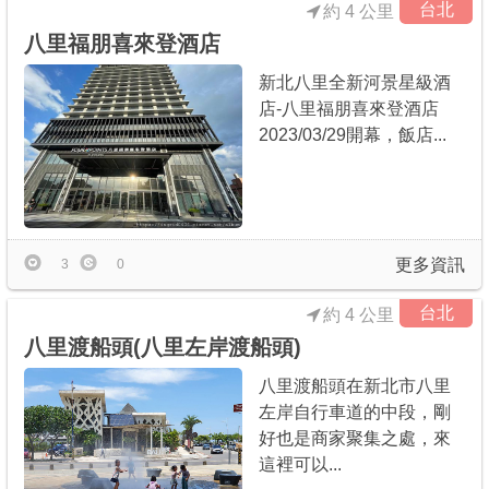
台北
約 4 公里
八里福朋喜來登酒店
新北八里全新河景星級酒
店-八里福朋喜來登酒店
2023/03/29開幕，飯店...
更多資訊
3
0
台北
約 4 公里
八里渡船頭(八里左岸渡船頭)
八里渡船頭在新北市八里
左岸自行車道的中段，剛
好也是商家聚集之處，來
這裡可以...