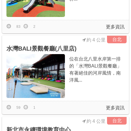
更多資訊
83
2
台北
約 4 公里
水灣BALI景觀餐廳(八里店)
位在台北八里水岸第一排
的「水灣BALI景觀餐廳」
有著絕佳的河岸風情，南
洋風...
更多資訊
59
1
台北
約 4 公里
新北市永續環境教育中心