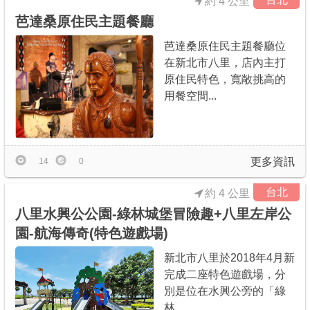
約 4 公里
芭達桑原住民主題餐廳
芭達桑原住民主題餐廳位
在新北市八里，店內主打
原住民特色，寬敞挑高的
用餐空間...
更多資訊
14
0
台北
約 4 公里
八里水興公公園-綠林城堡冒險趣+八里左岸公
園-航海傳奇(特色遊戲場)
新北市八里於2018年4月新
完成二座特色遊戲場，分
別是位在水興公旁的「綠
林...