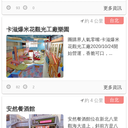
更多資訊
93
0
台北
約 4 公里
卡滋爆米花觀光工廠樂園
團購界人氣零嘴-卡滋爆米
花觀光工廠2020/10/24開
始營運，香脆可口，...
更多資訊
82
2
台北
約 4 公里
安然餐酒館
安然餐酒館位在新北八里
觀海大道上，斜前方是八