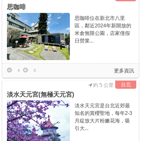
思咖啡
思咖啡位在新北市八里
區，鄰近2024年新開放的
米倉無限公園，店家僅假
日營業...
更多資訊
4
0
台北
約 5 公里
淡水天元宮(無極天元宮)
淡水天元宮是台北近郊最
知名的賞櫻聖地，每年2-3
月綻放大片粉嫩花海，吸
引大...