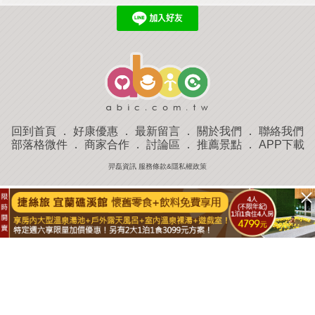
回到首頁
．
好康優惠
．
最新留言
．
關於我們
．
聯絡我們
部落格微件
．
商家合作
．
討論區
．
推薦景點
．
APP下載
羿磊資訊 服務條款&隱私權政策