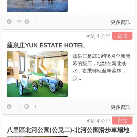
更多資訊
95
1
台北
約 4 公里
蘊泉庄YUN ESTATE HOTEL
蘊泉庄是2019年6月全新開
幕的飯店，地點在新北淡
水，搭乘輕軌至竿蓁林，
步...
更多資訊
11
1
台北
約 4 公里
八里區北河公園(公兒二)-北河公園滑步車場地