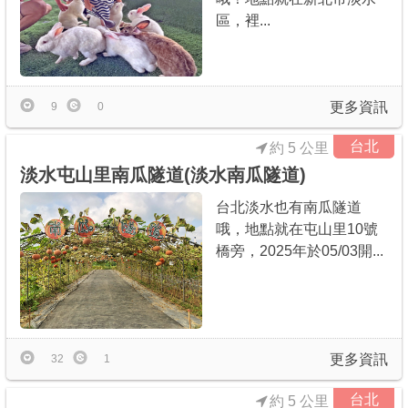
區，裡...
更多資訊
9
0
台北
約 5 公里
淡水屯山里南瓜隧道(淡水南瓜隧道)
台北淡水也有南瓜隧道
哦，地點就在屯山里10號
橋旁，2025年於05/03開...
更多資訊
32
1
台北
約 5 公里