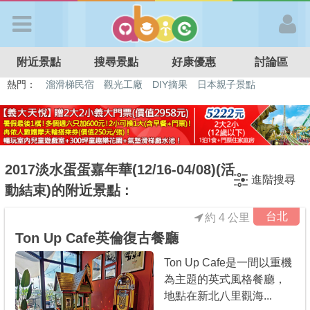
歡迎加入
附近景點
搜尋景點
好康優惠
討論區
APP登入
熱門：
溜滑梯民宿
觀光工廠
DIY摘果
日本親子景點
特色遊戲場
親子住房優惠
台北親子餐廳
溫泉泡湯SPA
首 頁
搜尋景點
2017淡水蛋蛋嘉年華(12/16-04/08)(活
進階搜尋
動結束)的附近景點 :
好康優惠
台北
約 4 公里
Ton Up Cafe英倫復古餐廳
最新消息
Ton Up Cafe是一間以重機
為主題的英式風格餐廳，
最新留言
地點在新北八里觀海...