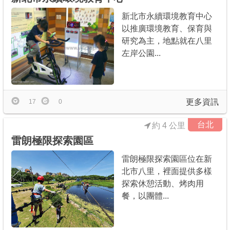
新北市永續環境教育中心
以推廣環境教育、保育與
研究為主，地點就在八里
左岸公園...
更多資訊
17
0
台北
約 4 公里
雷朗極限探索園區
雷朗極限探索園區位在新
北市八里，裡面提供多樣
探索休憩活動、烤肉用
餐，以團體...