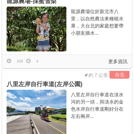
龍源農場-採蜜雪梨
龍源農場位於新北市八
里，以自然農法來種植水
果，大台北的家庭想要帶
小朋友摘水...
更多資訊
100
4
台北
約 7 公里
八里左岸自行車道(左岸公園)
八里左岸自行車道在淡水
河的另一頭，與淡水的金
色水岸自行車道剛好分在
左右兩岸...