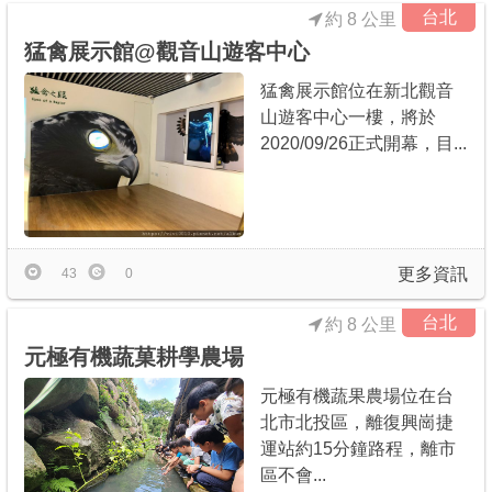
台北
約 8 公里
猛禽展示館@觀音山遊客中心
猛禽展示館位在新北觀音
山遊客中心一樓，將於
2020/09/26正式開幕，目...
更多資訊
43
0
台北
約 8 公里
元極有機蔬菓耕學農場
元極有機蔬果農場位在台
北市北投區，離復興崗捷
運站約15分鐘路程，離市
區不會...