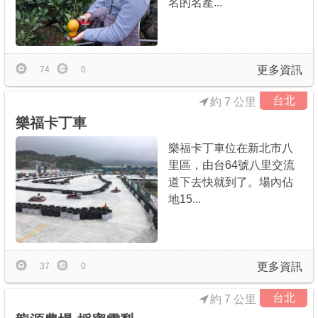
名的名產...
商家合作
推薦景點
更多資訊
74
0
台北
約 7 公里
討論區
樂福卡丁車
樂福卡丁車位在新北市八
聯絡我們
里區，由台64號八里交流
道下去快就到了。場內佔
地15...
APP下載
更多資訊
37
0
台北
約 7 公里