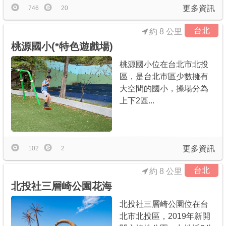
更多資訊
746
20
台北
約 8 公里
桃源國小(*特色遊戲場)
桃源國小位在台北市北投
區，是台北市區少數擁有
大空間的國小，操場分為
上下2區...
更多資訊
102
2
台北
約 8 公里
北投社三層崎公園花海
北投社三層崎公園位在台
北市北投區，2019年新開