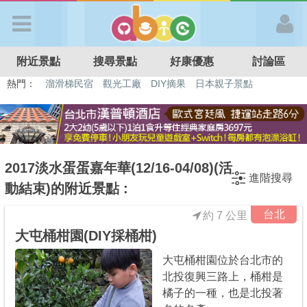
歡迎加入
附近景點
搜尋景點
好康優惠
討論區
APP登入
熱門：
溜滑梯民宿
觀光工廠
DIY摘果
日本親子景點
特色遊戲場
親子住房優惠
台北親子餐廳
溫泉泡湯SPA
首 頁
搜尋景點
2017淡水蛋蛋嘉年華(12/16-04/08)(活
進階搜尋
動結束)的附近景點 :
好康優惠
台北
約 7 公里
大屯桶柑園(DIY採桶柑)
最新消息
大屯桶柑園位於台北市的
北投復興三路上，桶柑是
最新留言
橘子的一種，也是北投著