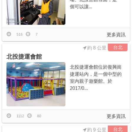
個可以讓...
更多資訊
516
7
台北
約 8 公里
北投捷運會館
北投捷運會館位於復興崗
捷運站內，是一個中型的
室內親子遊樂館。於
2017/0...
更多資訊
1112
80
台北
約 9 公里