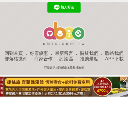
回到首頁
．
好康優惠
．
最新留言
．
關於我們
．
聯絡我們
部落格微件
．
商家合作
．
討論區
．
推薦景點
．
APP下載
羿磊資訊 服務條款&隱私權政策