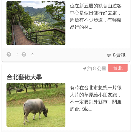
位在新五股的觀音山遊客
中心是假日健行好去處，
周邊有不少步道，有輕鬆
易行的林...
更多資訊
4
0
台北
約 8 公里
台北藝術大學
有時在台北市想找一片很
大片的草原給小朋友跑，
不一定要到外縣市，關渡
的台北藝...