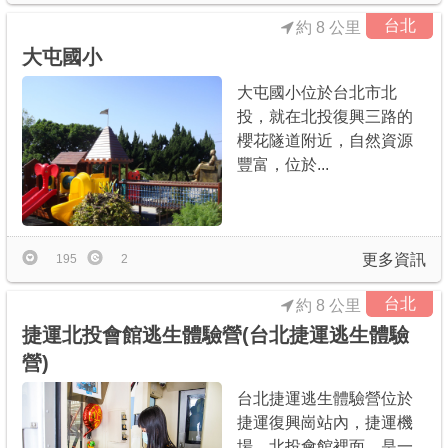
台北
約 8 公里
大屯國小
大屯國小位於台北市北
投，就在北投復興三路的
櫻花隧道附近，自然資源
豐富，位於...
更多資訊
195
2
台北
約 8 公里
捷運北投會館逃生體驗營(台北捷運逃生體驗
營)
台北捷運逃生體驗營位於
捷運復興崗站內，捷運機
場、北投會館裡面，是一