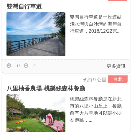
雙灣自行車道
雙灣自行車道是一座連結
淺水灣與白沙灣的海岸自
行車道，2018/12/22完...
更多資訊
16
0
台北
約 9 公里
八里柚香農場-桃樂絲森林餐廳
桃樂絲森林餐廳是在新北
市的八里小山丘上，餐廳
前有大片草地可以讓小朋
友跑跳，...