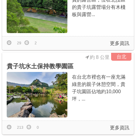
的貴子坑露營場分有木棧
板與露營...
更多資訊
29
2
台北
約 8 公里
貴子坑水土保持教學園區
在台北市裡也有一座充滿
綠意的親子休憩空間，貴
子坑園區佔地約10,000
坪，...
更多資訊
213
0