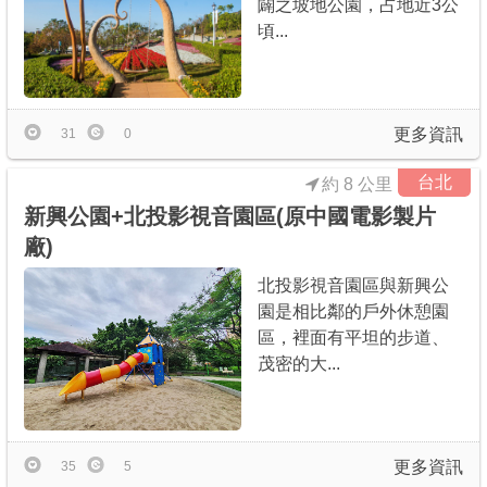
闢之坡地公園，占地近3公
頃...
更多資訊
31
0
台北
約 8 公里
新興公園+北投影視音園區(原中國電影製片
廠)
北投影視音園區與新興公
園是相比鄰的戶外休憩園
區，裡面有平坦的步道、
茂密的大...
更多資訊
35
5