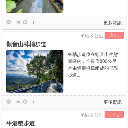
更多資訊
76
1
台北
約 8 公里
觀音山林梢步道
林梢步道位在觀音山生態
園區內，全長僅800公尺，
是由鋼構棧橋組成的景觀
步道...
更多資訊
35
1
台北
約 8 公里
牛港稜步道