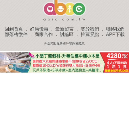
回到首頁
．
好康優惠
．
最新留言
．
關於我們
．
聯絡我們
部落格微件
．
商家合作
．
討論區
．
推薦景點
．
APP下載
羿磊資訊 服務條款&隱私權政策
收藏
評分
去過
附近景點
部落客分享