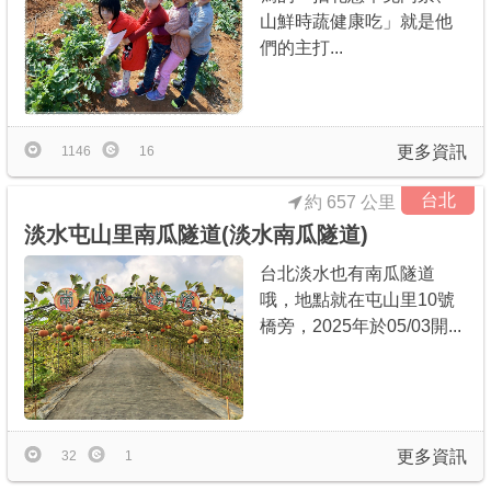
山鮮時蔬健康吃」就是他
們的主打...
更多資訊
1146
16
台北
約 657 公里
淡水屯山里南瓜隧道(淡水南瓜隧道)
台北淡水也有南瓜隧道
哦，地點就在屯山里10號
橋旁，2025年於05/03開...
更多資訊
32
1