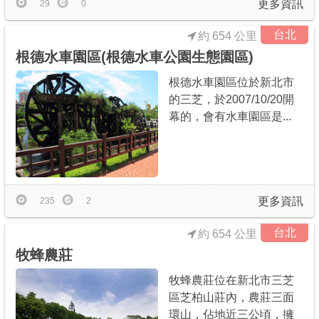
更多資訊
29
0
台北
約 654 公里
根德水車園區(根德水車公園生態園區)
根德水車園區位於新北市
的三芝，於2007/10/20開
幕的，會有水車園區是...
更多資訊
235
2
台北
約 654 公里
牧蜂農莊
牧蜂農莊位在新北市三芝
區芝柏山莊內，農莊三面
環山，佔地近三公頃，擁