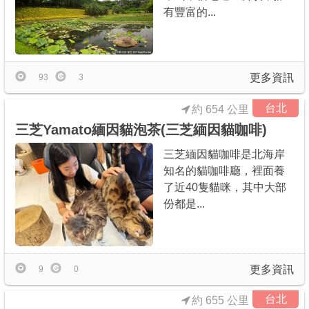
有豐富的...
更多資訊
93
3
台北
約 654 公里
三芝Yamato緬因貓泡茶(三芝緬因貓咖啡)
三芝緬因貓咖啡是北海岸
知名的貓咖啡廳，裡面養
了近40隻貓咪，其中大部
份都是...
更多資訊
9
0
台北
約 655 公里