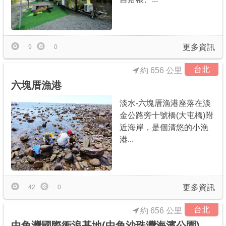
更多資訊
9
0
台北
約 656 公里
六塊厝漁港
淡水-六塊厝漁港座落在淡
金公路旁十號橋(大屯橋)附
近海岸，是個清悠的小漁
港...
更多資訊
42
0
台北
約 656 公里
中角灣國際衝浪基地(中角沙珠灣海濱公園)