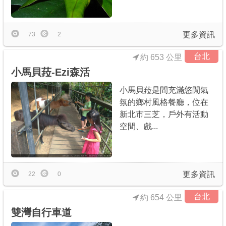
商家合作
更多資訊
73
2
推薦景點
台北
約 653 公里
小馬貝菈-Ezi森活
討論區
小馬貝菈是間充滿悠閒氣
氛的鄉村風格餐廳，位在
聯絡我們
新北市三芝，戶外有活動
空間、戲...
APP下載
更多資訊
22
0
台北
約 654 公里
雙灣自行車道