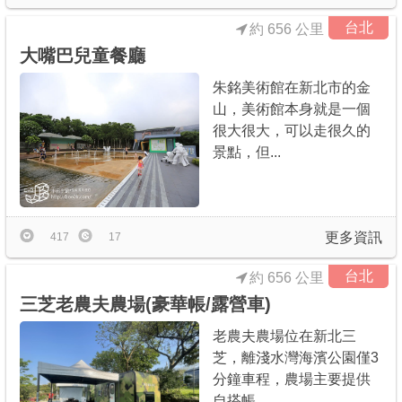
台北
約 656 公里
大嘴巴兒童餐廳
朱銘美術館在新北市的金
山，美術館本身就是一個
很大很大，可以走很久的
景點，但...
更多資訊
417
17
台北
約 656 公里
三芝老農夫農場(豪華帳/露營車)
老農夫農場位在新北三
芝，離淺水灣海濱公園僅3
分鐘車程，農場主要提供
自搭帳、...