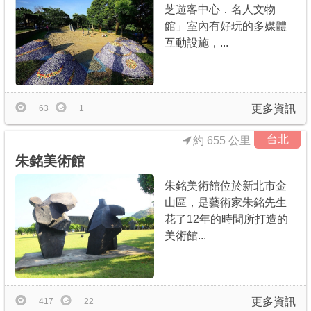
芝遊客中心．名人文物
館」室內有好玩的多媒體
互動設施，...
更多資訊
63
1
台北
約 655 公里
朱銘美術館
朱銘美術館位於新北市金
山區，是藝術家朱銘先生
花了12年的時間所打造的
美術館...
更多資訊
417
22