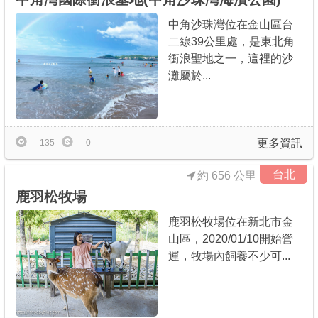
中角沙珠灣位在金山區台
二線39公里處，是東北角
衝浪聖地之一，這裡的沙
灘屬於...
更多資訊
135
0
台北
約 656 公里
鹿羽松牧場
鹿羽松牧場位在新北市金
山區，2020/01/10開始營
運，牧場內飼養不少可...