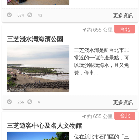
更多資訊
674
43
台北
約 655 公里
三芝淺水灣海濱公園
三芝淺水灣是離台北市非
常近的一個海邊景點，可
以玩沙跟玩海水，且又免
費，停車...
更多資訊
256
4
台北
約 655 公里
三芝遊客中心及名人文物館
位在新北市石門區的「三