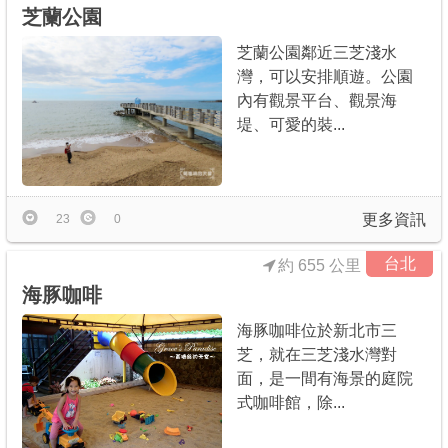
芝蘭公園
芝蘭公園鄰近三芝淺水
灣，可以安排順遊。公園
內有觀景平台、觀景海
堤、可愛的裝...
更多資訊
23
0
台北
約 655 公里
海豚咖啡
海豚咖啡位於新北市三
芝，就在三芝淺水灣對
面，是一間有海景的庭院
式咖啡館，除...