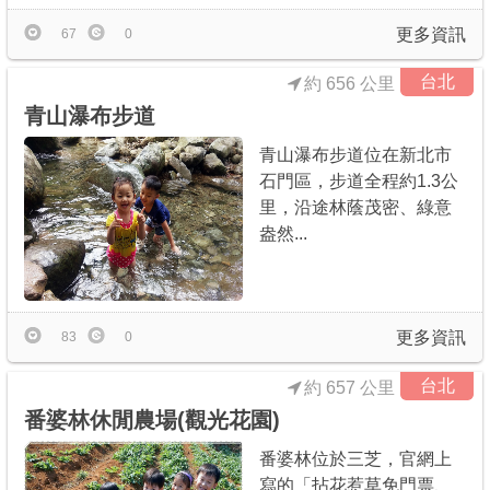
更多資訊
67
0
台北
約 656 公里
青山瀑布步道
青山瀑布步道位在新北市
石門區，步道全程約1.3公
里，沿途林蔭茂密、綠意
盎然...
更多資訊
83
0
台北
約 657 公里
番婆林休閒農場(觀光花園)
番婆林位於三芝，官網上
寫的「拈花惹草免門票、