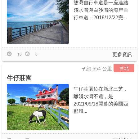
雙灣自行車道是一座連結
淺水灣與白沙灣的海岸自
行車道，2018/12/22完...
更多資訊
16
0
台北
約 654 公里
牛仔莊園
牛仔莊園位在新北三芝，
離淺水灣不遠，是
2021/09/18開幕的美國西
部風...