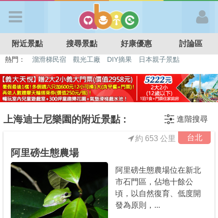
歡迎加入
附近景點
搜尋景點
好康優惠
討論區
APP登入
熱門：
溜滑梯民宿
觀光工廠
DIY摘果
日本親子景點
特色遊戲場
親子住房優惠
台北親子餐廳
溫泉泡湯SPA
首 頁
搜尋景點
上海迪士尼樂園的附近景點 :
進階搜尋
台北
約 653 公里
好康優惠
阿里磅生態農場
阿里磅生態農場位在新北
最新消息
市石門區，佔地十餘公
頃，以自然復育、低度開
最新留言
發為原則，...