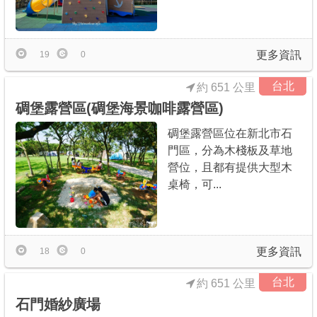
更多資訊
19
0
台北
約 651 公里
碉堡露營區(碉堡海景咖啡露營區)
碉堡露營區位在新北市石
門區，分為木棧板及草地
營位，且都有提供大型木
桌椅，可...
更多資訊
18
0
台北
約 651 公里
石門婚紗廣場