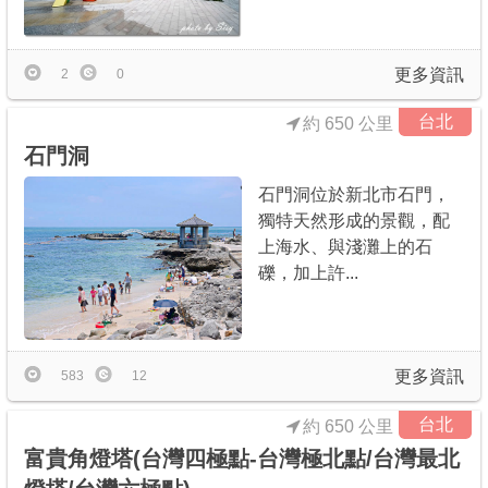
商家合作
更多資訊
2
0
推薦景點
台北
約 650 公里
石門洞
討論區
石門洞位於新北市石門，
獨特天然形成的景觀，配
聯絡我們
上海水、與淺灘上的石
礫，加上許...
APP下載
更多資訊
583
12
台北
約 650 公里
富貴角燈塔(台灣四極點-台灣極北點/台灣最北