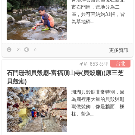
市石門區，營地分為二
區，共可容納約31帳，皆
為草地碎...
更多資訊
21
0
台北
約 653 公里
石門珊瑚貝殼廟-富福頂山寺(貝殼廟)(原三芝
貝殼廟)
珊瑚貝殼廟非常特別，因
為廟裡用大量的貝殼與珊
瑚做裝飾，像是牆面、樑
柱、鰲魚...