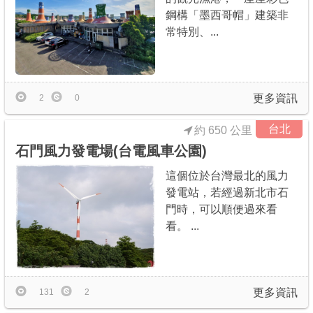
鋼構「墨西哥帽」建築非
常特別、...
更多資訊
2
0
台北
約 650 公里
石門風力發電場(台電風車公園)
這個位於台灣最北的風力
發電站，若經過新北市石
門時，可以順便過來看
看。 ...
更多資訊
131
2