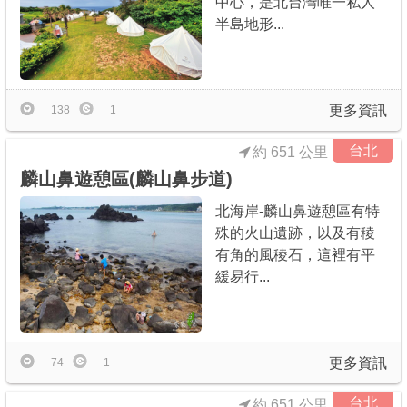
中心，是北台灣唯一私人
半島地形...
更多資訊
138
1
台北
約 651 公里
麟山鼻遊憩區(麟山鼻步道)
北海岸-麟山鼻遊憩區有特
殊的火山遺跡，以及有稜
有角的風稜石，這裡有平
緩易行...
更多資訊
74
1
台北
約 651 公里