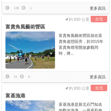
更多資訊
135
1
台北
約 650 公里
富貴角風藝術營區
富貴角風藝術營區就在富
貴角遊憩區旁，於2015年
富貴角燈塔開放參觀同
時，將...
更多資訊
31
0
台北
約 650 公里
富基漁港
富基漁港是新北石門知名
的觀光漁港，一座座彩色