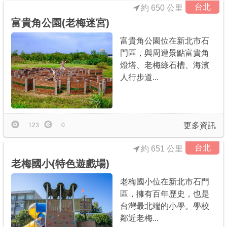
台北
約 650 公里
富貴角公園(老梅迷宮)
富貴角公園位在新北市石
門區，與周遭景點富貴角
燈塔、老梅綠石槽、海濱
人行步道...
更多資訊
123
0
台北
約 651 公里
老梅國小(特色遊戲場)
老梅國小位在新北市石門
區，擁有百年歷史，也是
台灣最北端的小學。學校
鄰近老梅...