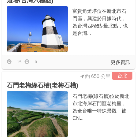
燈塔/台灣六極點)
富貴角燈塔位在新北市石
門區，興建於日據時代，
為台灣四極點-最北點，也
是台灣...
更多資訊
15
0
台北
約 650 公里
石門老梅綠石槽(老梅石槽)
石門老梅(綠石槽)位於新北
市北海岸石門區老梅里，
為全台唯一特殊景觀，被
CN...