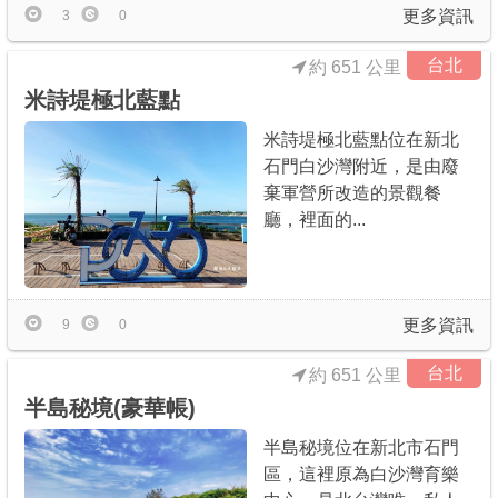
更多資訊
3
0
台北
約 651 公里
米詩堤極北藍點
米詩堤極北藍點位在新北
石門白沙灣附近，是由廢
棄軍營所改造的景觀餐
廳，裡面的...
更多資訊
9
0
台北
約 651 公里
半島秘境(豪華帳)
半島秘境位在新北市石門
區，這裡原為白沙灣育樂