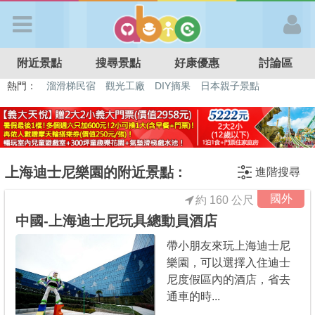
歡迎加入
附近景點
搜尋景點
好康優惠
討論區
APP登入
熱門：
溜滑梯民宿
觀光工廠
DIY摘果
日本親子景點
特色遊戲場
親子住房優惠
台北親子餐廳
溫泉泡湯SPA
首 頁
搜尋景點
上海迪士尼樂園的附近景點 :
進階搜尋
國外
約 160 公尺
好康優惠
中國-上海迪士尼玩具總動員酒店
帶小朋友來玩上海迪士尼
最新消息
樂園，可以選擇入住迪士
尼度假區內的酒店，省去
最新留言
通車的時...