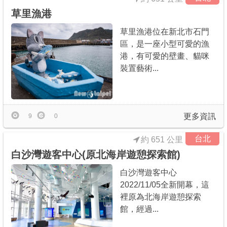
草里漁港
草里漁港位在新北市石門
區，是一座小型可愛的漁
港，有可愛的壁畫、貓咪
裝置藝術...
更多資訊
9
0
台北
約 651 公里
白沙灣遊客中心(原北海岸遊憩探索館)
白沙灣遊客中心
2022/11/05全新開幕，這
裡原為北海岸遊憩探索
館，經過...