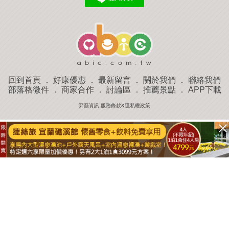
回到首頁
．
好康優惠
．
最新留言
．
關於我們
．
聯絡我們
部落格微件
．
商家合作
．
討論區
．
推薦景點
．
APP下載
羿磊資訊 服務條款&隱私權政策