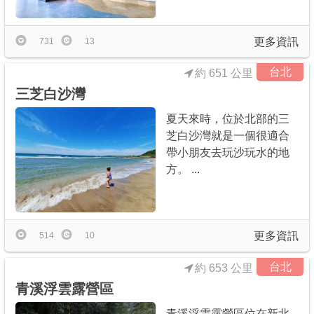
更多資訊
731
13
台北
約 651 公里
三芝白沙灣
夏天來時，位於北部的三
芝白沙灣就是一個很適合
帶小朋友去玩沙玩水的地
方。 ...
更多資訊
514
10
台北
約 653 公里
青溪浮雲露營區
青溪浮雲露營區位在新北