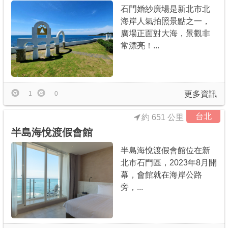
石門婚紗廣場是新北市北
海岸人氣拍照景點之一，
廣場正面對大海，景觀非
常漂亮！...
更多資訊
1
0
台北
約 651 公里
半島海悅渡假會館
半島海悅渡假會館位在新
北市石門區，2023年8月開
幕，會館就在海岸公路
旁，...