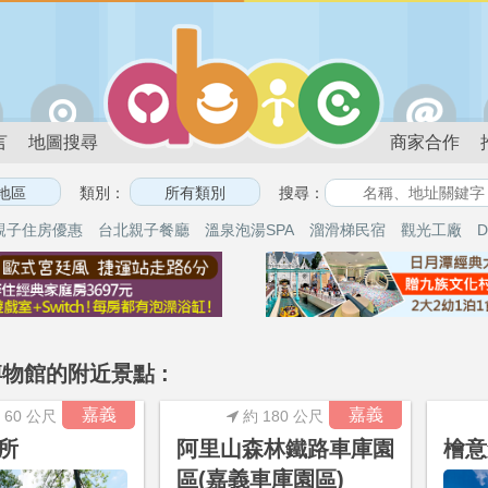
言
地圖搜尋
商家合作
類別：
搜尋：
親子住房優惠
台北親子餐廳
溫泉泡湯SPA
溜滑梯民宿
觀光工廠
D
物館的附近景點 :
嘉義
嘉義
 60 公尺
約 180 公尺
所
阿里山森林鐵路車庫園
檜意
區(嘉義車庫園區)