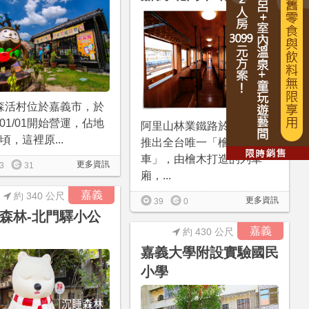
森活村位於嘉義市，於
4/01/01開始營運，佔地
阿里山林業鐵路於2019年初
頃，這裡原...
推出全台唯一「檜木列
車」，由檜木打造的列車
更多資訊
3
31
廂，...
嘉義
約 340 公尺
更多資訊
39
0
森林-北門驛小公
嘉義
約 430 公尺
嘉義大學附設實驗國民
小學