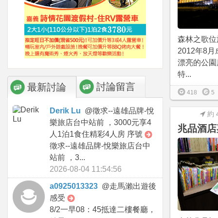
森林之歌位
2012年8
漂亮的公園
特...
討論留言
最新討論
418
5
Derik Lu
@
徵求--遠雄品牌-悅
約 
樂旅店台中站前 ，3000元享4
兆品酒店
人1泊1食住精彩4人房 序號
徵求--遠雄品牌-悅樂旅店台中
站前 ，3...
2026-08-04 11:54:56
a0925013323
@
走馬瀨出遊後
感受
8/2一早08：45抵達二樓餐廳，