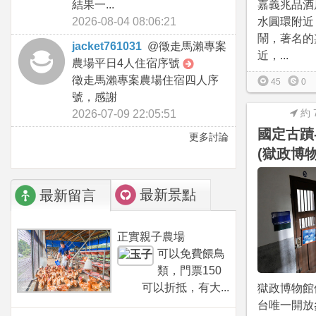
結果一...
嘉義兆品酒
2026-08-04 08:06:21
水圓環附近
鬧，著名的
jacket761031
@
徵走馬瀨專案
近，...
農場平日4人住宿序號
徵走馬瀨專案農場住宿四人序
45
0
號，感謝
約 
2026-07-09 22:05:51
國定古蹟
更多討論
(獄政博物
最新景點
最新留言
正實親子農場
可以免費餵鳥
類，門票150
可以折抵，有大...
獄政博物館
台唯一開放