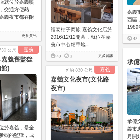
店就位於嘉義噴
，交通方便熱
嘉義
嘉義夜市都在附
西區
198
福泰桔子商旅-嘉義文化店於
更多資訊
2016/12/12開幕，就位在嘉
48
義市中心精華地...
嘉義
730 公尺
更多資訊
48
3
-嘉義舊監獄
承億
館)
嘉義
約 830 公尺
嘉義文化夜市(文化路
夜市)
承億
位於嘉義，是全
義市忠
參觀的監獄，成
月開始