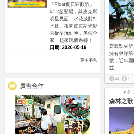
「Pixar夏日狂歡趴」
6/12起登場，與皮克斯
明星見面、水花派對打
水仗、夜間皮克斯光影
秀從早玩到晚，暑假全
家一起來玩個過癮！
嘉義製材所
日期: 2026-05-19
擁有東洋第
更多消息
號，近年園
並...
40
1
廣告合作
約 
森林之歌