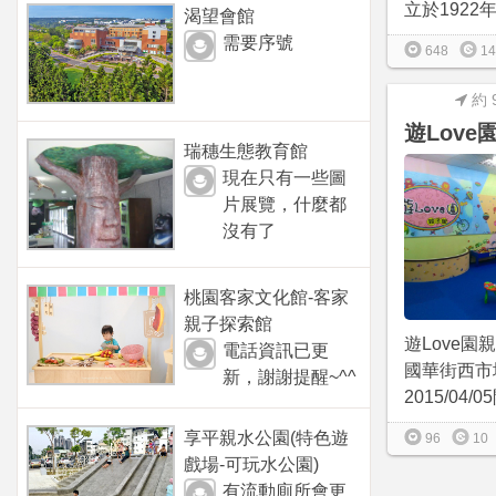
立於1922
渴望會館
需要序號
648
14
約 
遊Love
瑞穗生態教育館
現在只有一些圖
片展覽，什麼都
沒有了
桃園客家文化館-客家
親子探索館
遊Love
電話資訊已更
國華街西市
新，謝謝提醒~^^
2015/04/05
享平親水公園(特色遊
96
10
戲場-可玩水公園)
有流動廁所會更