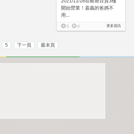
2021/11/16在耐斯百貨3樓
開始營業！嘉義的爸媽不
用...
更多資訊
5
0
5
下一頁
最末頁