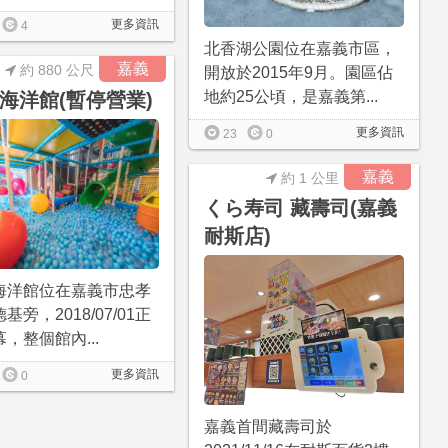
更多資訊
4
北香湖公園位在嘉義市區，
嘉義
約 880 公尺
開放於2015年9月。園區佔
地約25公頃，是嘉義第...
海洋館(暫停營業)
更多資訊
23
0
嘉義
約 1 公里
くら寿司 藏壽司(嘉義
耐斯店)
海洋館位在嘉義市忠孝
基旁，2018/07/01正
，整個館內...
更多資訊
0
嘉義首間藏壽司於