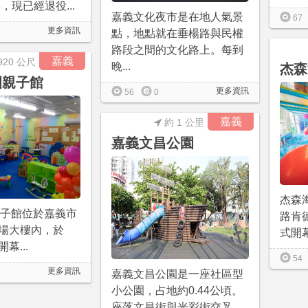
年，現已經退役...
嘉義文化夜市是在地人氣景
67
更多資訊
點，地點就在垂楊路與民權
路段之間的文化路上。每到
嘉義
920 公尺
晚...
杰森
園親子館
更多資訊
56
0
嘉義
約 1 公里
嘉義文昌公園
杰森
園親子館位於嘉義市
路肯德
場大樓內，於
式開幕
開幕...
54
更多資訊
嘉義文昌公園是一座社區型
小公園，占地約0.44公頃。
座落文昌街與光彩街交叉...