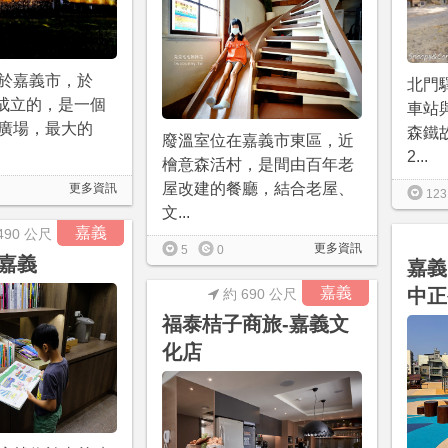
於嘉義市，於
北門
月成立的，是一個
車站
廣場，最大的
森鐵
廢溫室位在嘉義市東區，近
2...
檜意森活村，是間由百年老
屋改建的餐廳，結合老屋、
更多資訊
123
文...
嘉義
490 公尺
更多資訊
5
0
嘉義
嘉義
嘉義
中正
約 690 公尺
福泰桔子商旅-嘉義文
化店