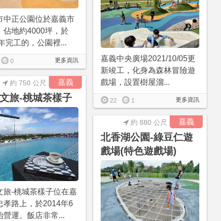
市中正公園位於嘉義市
，佔地約4000坪，於
9年完工的，公園裡...
嘉義中央廣場2021/10/05更
更多資訊
0
新竣工，化身為森林冒險遊
嘉義
戲場，設置樹屋溜...
約 750 公尺
文旅-桃城茶樣子
更多資訊
22
1
嘉義
約 880 公尺
北香湖公園-綠豆仁遊
戲場(特色遊戲場)
文旅-桃城茶樣子位在嘉
孝路上，於2014年6
營運。飯店非常...