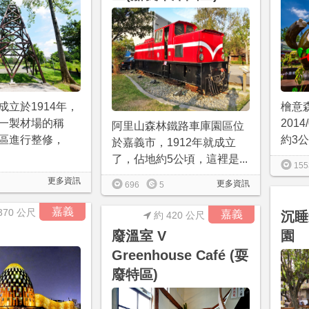
成立於1914年，
檜意
一製材場的稱
201
阿里山森林鐵路車庫園區位
區進行整修，
約3公
於嘉義市，1912年就成立
了，佔地約5公頃，這裡是...
155
更多資訊
更多資訊
696
5
嘉義
370 公尺
嘉義
沉睡
約 420 公尺
廢溫室 V
園
Greenhouse Café (耍
廢特區)