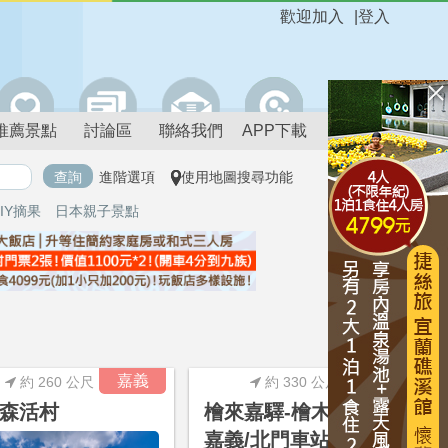
歡迎加入
|
登入
推薦景點
討論區
聯絡我們
APP下載
進階選項
使用地圖搜尋功能
IY摘果
日本親子景點
進階搜尋
嘉義
嘉義
約 260 公尺
約 330 公尺
森活村
檜來嘉驛-檜木列車@
嘉義/北門車站