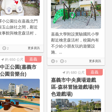
驛小公園位在嘉義北門
與玉山旅社之間，鄰近
故事館與檜意森活村，
嘉義大學附設實驗國民小學
鄰近檜意森活村，校園內有
不少給小朋友玩的遊樂設
更多資訊
2
施、...
嘉義
約 650 公尺
更多資訊
9
0
中正公園(嘉義市
嘉義
約 680 公尺
公園音樂台)
嘉義市中央廣場遊戲
區-森林冒險遊戲場(特
色遊戲場)