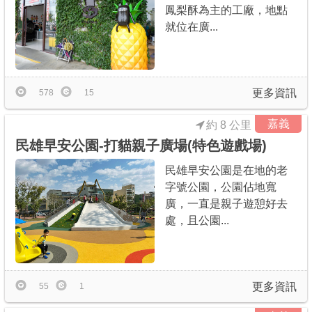
鳳梨酥為主的工廠，地點
就位在廣...
更多資訊
578
15
嘉義
約 8 公里
民雄早安公園-打貓親子廣場(特色遊戲場)
民雄早安公園是在地的老
字號公園，公園佔地寬
廣，一直是親子遊憩好去
處，且公園...
更多資訊
55
1