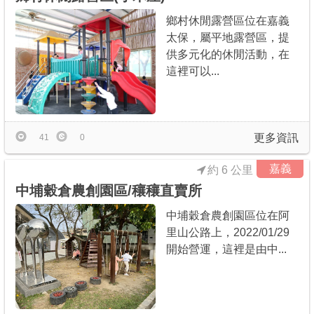
鄉村休閒露營區位在嘉義
太保，屬平地露營區，提
供多元化的休閒活動，在
這裡可以...
更多資訊
41
0
嘉義
約 6 公里
中埔穀倉農創園區/穰穰直賣所
中埔穀倉農創園區位在阿
里山公路上，2022/01/29
開始營運，這裡是由中...