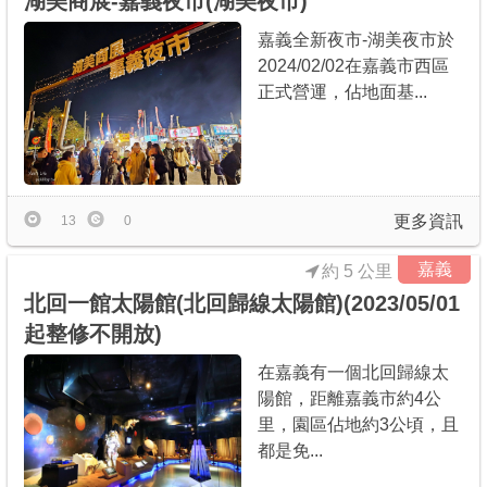
湖美商展-嘉義夜市(湖美夜市)
嘉義全新夜市-湖美夜市於
2024/02/02在嘉義市西區
正式營運，佔地面基...
更多資訊
13
0
嘉義
約 5 公里
北回一館太陽館(北回歸線太陽館)(2023/05/01
起整修不開放)
在嘉義有一個北回歸線太
陽館，距離嘉義市約4公
里，園區佔地約3公頃，且
都是免...