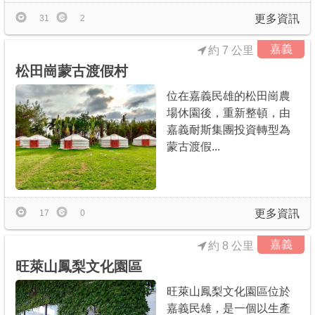
更多資訊
31
2
嘉義
約 7 公里
松田崗蒙古渡假村
位在嘉義民雄的松田崗農
場休園後，重新整頓，由
嘉義耐斯集團投資轉型為
蒙古渡假...
更多資訊
17
0
嘉義
約 8 公里
旺萊山鳳梨文化園區
旺萊山鳳梨文化園區位於
嘉義民雄，是一個以生產