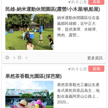
嘉義
約 8 公里
民雄-納米運動休閒園區(露營/小木屋/帆船屋)
納米運動休閒園區位在嘉
義縣民雄鄉，近中正大
學，提供漆彈、水槍彈、
烤肉、露營...
更多資訊
6
0
嘉義
約 8 公里
果然茶香觀光園區(採芭樂)
果然茶香觀光工廠以生產
各式果乾與茶品為主，地
點在嘉義阿里山公路上，
2020...