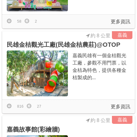
更多資訊
58
2
嘉義
約 8 公里
民雄金桔觀光工廠(民雄金桔農莊)@OTOP
嘉義民雄有一個金桔觀光
工廠，參觀不用門票，以
金桔為特色，提供各種金
桔製成的...
更多資訊
816
27
嘉義
約 8 公里
嘉義故事館(彩繪牆)