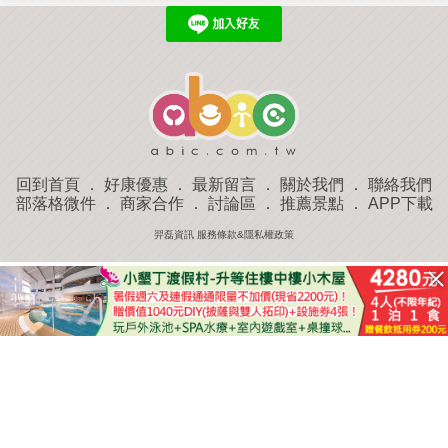
回到首頁
．
好康優惠
．
最新留言
．
關於我們
．
聯絡我們
部落格微件
．
商家合作
．
討論區
．
推薦景點
．
APP下載
羿磊資訊 服務條款&隱私權政策