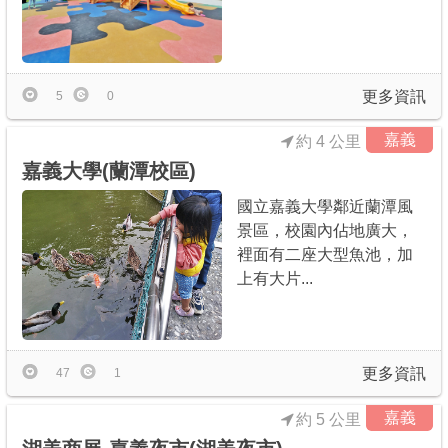
商家合作
更多資訊
推薦景點
5
0
嘉義
約 4 公里
討論區
嘉義大學(蘭潭校區)
國立嘉義大學鄰近蘭潭風
聯絡我們
景區，校園內佔地廣大，
裡面有二座大型魚池，加
上有大片...
APP下載
更多資訊
47
1
嘉義
約 5 公里