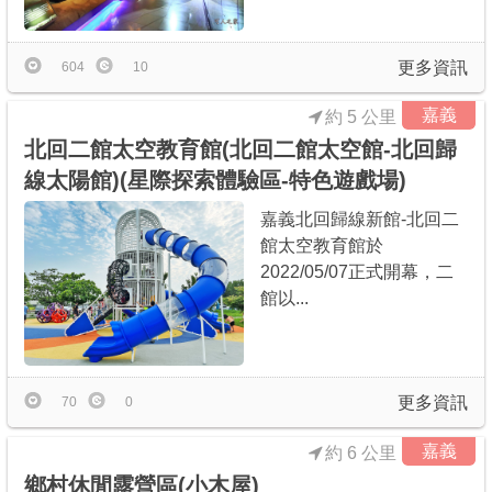
更多資訊
604
10
嘉義
約 5 公里
北回二館太空教育館(北回二館太空館-北回歸
線太陽館)(星際探索體驗區-特色遊戲場)
嘉義北回歸線新館-北回二
館太空教育館於
2022/05/07正式開幕，二
館以...
更多資訊
70
0
嘉義
約 6 公里
鄉村休閒露營區(小木屋)