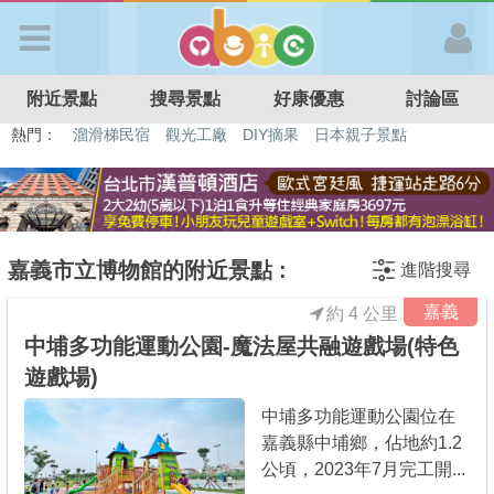
歡迎加入
附近景點
搜尋景點
好康優惠
討論區
APP登入
熱門：
溜滑梯民宿
觀光工廠
DIY摘果
日本親子景點
特色遊戲場
親子住房優惠
台北親子餐廳
溫泉泡湯SPA
首 頁
搜尋景點
嘉義市立博物館的附近景點 :
進階搜尋
嘉義
約 4 公里
好康優惠
中埔多功能運動公園-魔法屋共融遊戲場(特色
遊戲場)
最新消息
中埔多功能運動公園位在
嘉義縣中埔鄉，佔地約1.2
最新留言
公頃，2023年7月完工開...