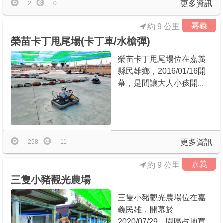
更多資訊
2
0
嘉義
約 9 公里
榮苗卡丁甩尾場(卡丁車/水槍彈)
榮苗卡丁甩尾場位在嘉義
縣民雄鄉，2016/01/16開
幕，是間讓大人小孩開...
更多資訊
258
11
嘉義
約 9 公里
三隻小豬觀光農場
三隻小豬觀光農場位在嘉
義民雄，開幕於
2020/07/29，園區占地寬