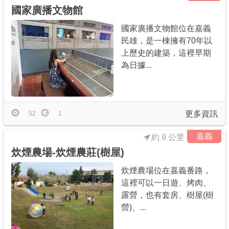
國家廣播文物館
國家廣播文物館位在嘉義
民雄，是一棟擁有70年以
上歷史的建築，這裡早期
為日據...
更多資訊
52
1
嘉義
約 9 公里
炊煙農場-炊煙農莊(樹屋)
炊煙農場位在嘉義番路，
這裡可以一日遊、烤肉、
露營，也有套房、樹屋(樹
營)、...