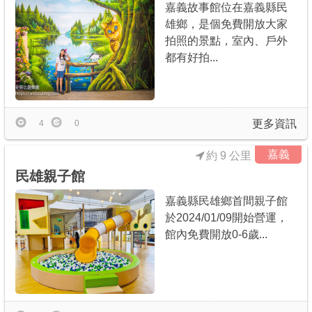
嘉義故事館位在嘉義縣民
雄鄉，是個免費開放大家
拍照的景點，室內、戶外
都有好拍...
更多資訊
4
0
嘉義
約 9 公里
民雄親子館
嘉義縣民雄鄉首間親子館
於2024/01/09開始營運，
館內免費開放0-6歲...