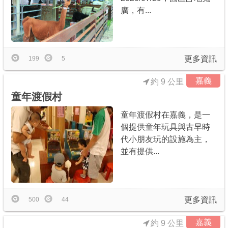
廣，有...
更多資訊
199
5
嘉義
約 9 公里
童年渡假村
童年渡假村在嘉義，是一
個提供童年玩具與古早時
代小朋友玩的設施為主，
並有提供...
更多資訊
500
44
嘉義
約 9 公里