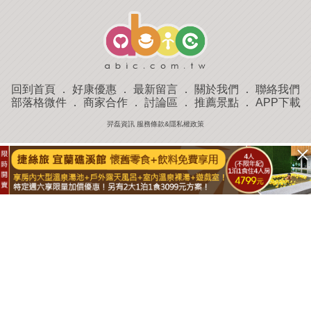
回到首頁
．
好康優惠
．
最新留言
．
關於我們
．
聯絡我們
部落格微件
．
商家合作
．
討論區
．
推薦景點
．
APP下載
羿磊資訊 服務條款&隱私權政策
收藏
評分
去過
附近景點
部落客分享