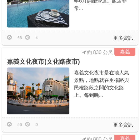
年6月開始營運。飯店非
常...
更多資訊
66
4
嘉義
約 830 公尺
嘉義文化夜市(文化路夜市)
嘉義文化夜市是在地人氣
景點，地點就在垂楊路與
民權路段之間的文化路
上。每到晚...
更多資訊
56
0
嘉義
約 880 公尺