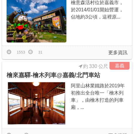
檜意森活村位於嘉義市，
於2014/01/01開始營運，
佔地約3公頃，這裡原...
更多資訊
1553
31
嘉義
約 330 公尺
檜來嘉驛-檜木列車@嘉義/北門車站
阿里山林業鐵路於2019年
初推出全台唯一「檜木列
車」，由檜木打造的列車
廂，...