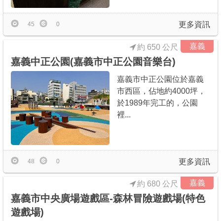
更多資訊
45
0
嘉義
約 650 公尺
嘉義中正公園(嘉義市中正公園音樂台)
嘉義市中正公園位於嘉義
市西區，佔地約4000坪，
於1989年完工的，公園
裡...
更多資訊
48
0
嘉義
約 680 公尺
嘉義市中央廣場遊戲區-森林冒險遊戲場(特色
遊戲場)