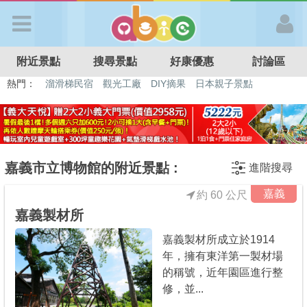
歡迎加入
附近景點
搜尋景點
好康優惠
討論區
APP登入
熱門：
溜滑梯民宿
觀光工廠
DIY摘果
日本親子景點
特色遊戲場
親子住房優惠
台北親子餐廳
溫泉泡湯SPA
首 頁
搜尋景點
嘉義市立博物館的附近景點 :
進階搜尋
嘉義
約 60 公尺
好康優惠
嘉義製材所
嘉義製材所成立於1914
最新消息
年，擁有東洋第一製材場
的稱號，近年園區進行整
最新留言
修，並...