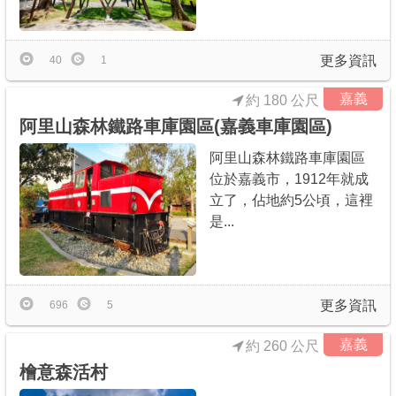
商家合作
更多資訊
40
1
推薦景點
嘉義
約 180 公尺
阿里山森林鐵路車庫園區(嘉義車庫園區)
討論區
阿里山森林鐵路車庫園區
位於嘉義市，1912年就成
聯絡我們
立了，佔地約5公頃，這裡
是...
APP下載
更多資訊
696
5
嘉義
約 260 公尺
檜意森活村