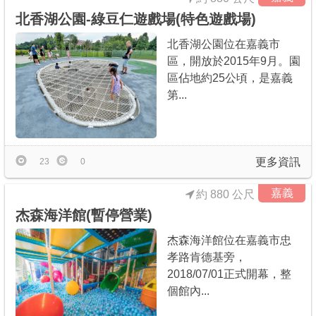
北香湖公園-綠豆仁遊戲場(特色遊戲場)
北香湖公園位在嘉義市
區，開放於2015年9月。園
區佔地約25公頃，是嘉義
第...
更多資訊
23
0
嘉義
約 880 公尺
杰森海洋館(暫停營業)
杰森海洋館位在嘉義市忠
孝路肯德基旁，
2018/07/01正式開幕，整
個館內...