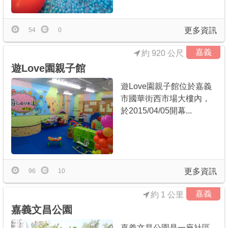
更多資訊
54
0
嘉義
約 920 公尺
遊Love園親子館
遊Love園親子館位於嘉義
市國華街西市場大樓內，
於2015/04/05開幕...
更多資訊
96
10
嘉義
約 1 公里
嘉義文昌公園
嘉義文昌公園是一座社區