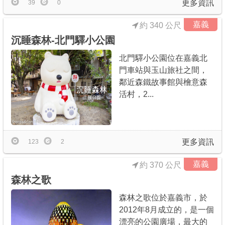
更多資訊
39
0
嘉義
約 340 公尺
沉睡森林-北門驛小公園
北門驛小公園位在嘉義北
門車站與玉山旅社之間，
鄰近森鐵故事館與檜意森
活村，2...
更多資訊
123
2
嘉義
約 370 公尺
森林之歌
森林之歌位於嘉義市，於
2012年8月成立的，是一個
漂亮的公園廣場，最大的