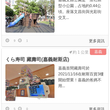
型小公園，占地約0.44公
頃。座落文昌街與光彩街
交叉...
更多資訊
9
1
嘉義
約 1 公里
くら寿司 藏壽司(嘉義耐斯店)
嘉義首間藏壽司於
2021/11/16在耐斯百貨3樓
開始營業！嘉義的爸媽不
用...
更多資訊
5
0