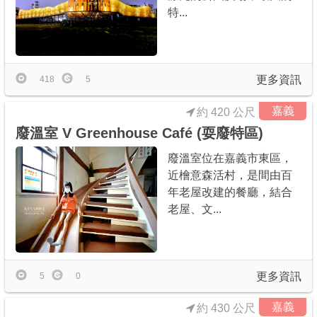
特...
更多資訊
418
5
嘉義
約 420 公尺
廢溫室 V Greenhouse Café (耍廢特區)
廢溫室位在嘉義市東區，
近檜意森活村，是間由百
年老屋改建的餐廳，結合
老屋、文...
更多資訊
5
0
嘉義
約 430 公尺