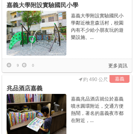
嘉義大學附設實驗國民小學
嘉義大學附設實驗國民小
學鄰近檜意森活村，校園
內有不少給小朋友玩的遊
樂設施、...
更多資訊
9
0
嘉義
約 490 公尺
兆品酒店嘉義
嘉義兆品酒店就位於嘉義
噴水圓環附近，交通方便
熱鬧，著名的嘉義夜市都
在附近，...