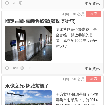
更多資訊
48
3
嘉義
約 730 公尺
國定古蹟-嘉義舊監獄(獄政博物館)
獄政博物館位於嘉義，是
全台唯一開放參觀的監
獄，成立於1922年，現已
經退役...
更多資訊
648
14
嘉義
約 750 公尺
承億文旅-桃城茶樣子
承億文旅-桃城茶樣子位在
嘉義市忠孝路上，於2014