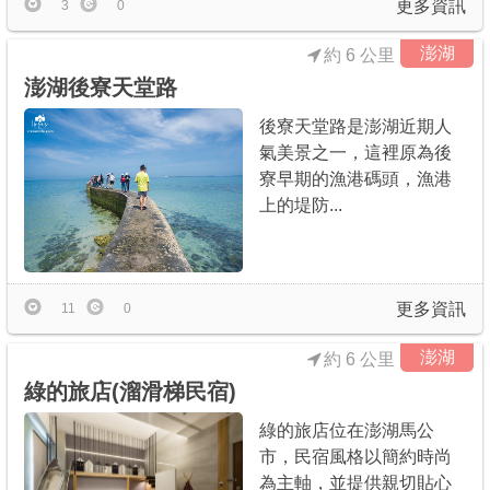
更多資訊
3
0
澎湖
約 6 公里
澎湖後寮天堂路
後寮天堂路是澎湖近期人
氣美景之一，這裡原為後
寮早期的漁港碼頭，漁港
上的堤防...
更多資訊
11
0
澎湖
約 6 公里
綠的旅店(溜滑梯民宿)
綠的旅店位在澎湖馬公
市，民宿風格以簡約時尚
為主軸，並提供親切貼心