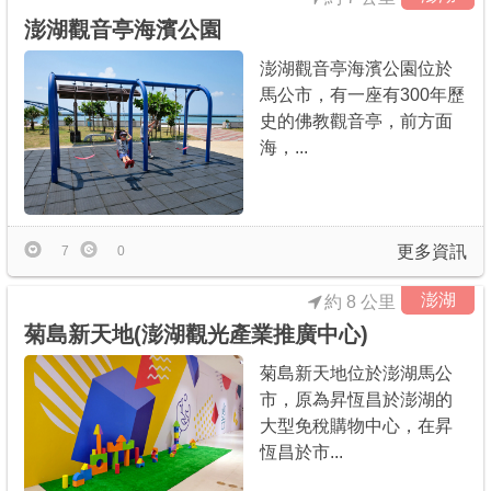
澎湖觀音亭海濱公園
澎湖觀音亭海濱公園位於
馬公市，有一座有300年歷
史的佛教觀音亭，前方面
海，...
更多資訊
7
0
澎湖
約 8 公里
菊島新天地(澎湖觀光產業推廣中心)
菊島新天地位於澎湖馬公
市，原為昇恆昌於澎湖的
大型免稅購物中心，在昇
恆昌於市...