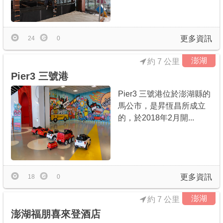
更多資訊
24
0
澎湖
約 7 公里
Pier3 三號港
Pier3 三號港位於澎湖縣的
馬公市，是昇恆昌所成立
的，於2018年2月開...
更多資訊
18
0
澎湖
約 7 公里
澎湖福朋喜來登酒店