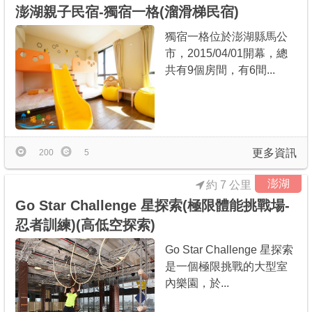
澎湖親子民宿-獨宿一格(溜滑梯民宿)
獨宿一格位於澎湖縣馬公
市，2015/04/01開幕，總
共有9個房間，有6間...
更多資訊
200
5
澎湖
約 7 公里
Go Star Challenge 星探索(極限體能挑戰場-
忍者訓練)(高低空探索)
Go Star Challenge 星探索
是一個極限挑戰的大型室
內樂園，於...