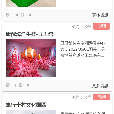
更多資訊
18
0
澎湖
約 8 公里
康倪海洋生技-丑丑館
丑丑館位在澎湖遊客中心
旁，2022/05/01開幕，是
台灣首座以小丑魚為主...
更多資訊
9
0
澎湖
約 8 公里
篤行十村文化園區
篤行十村文化園區位在澎