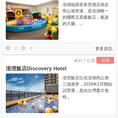
澎湖福朋喜來登酒店就在
馬公港旁邊，是澎湖唯一
的國際五星級飯店，氣派
的大廳、...
更多資訊
17
2
澎湖
約 7 公里
澎澄飯店Discovery Hotel
澎澄飯店位在澎湖馬公第
三漁港旁，2018年2月開始
試營運，是由台灣最大免
稅...