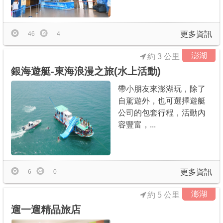
商家合作
更多資訊
46
4
推薦景點
澎湖
約 3 公里
銀海遊艇-東海浪漫之旅(水上活動)
討論區
帶小朋友來澎湖玩，除了
自駕遊外，也可選擇遊艇
聯絡我們
公司的包套行程，活動內
容豐富，...
APP下載
更多資訊
6
0
澎湖
約 5 公里
遛一遛精品旅店