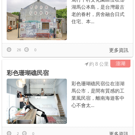
湖馬公本島，是台灣最古
老的眷村，房舍融合日式
住宅、本...
更多資訊
26
0
澎湖
約 8 公里
彩色珊瑚礁民宿
彩色珊瑚礁民宿位在澎湖
馬公市，是間有質感的工
業風民宿，離南海遊客中
心不會太...
更多資訊
2
0