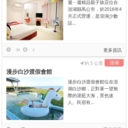
遛ㄧ遛精品親子旅店位在
澎湖縣馬公市，於2016年4
月正式營運，是澎湖少數
設...
更多資訊
30
2
澎湖
約 5 公里
漫步白沙渡假會館
漫步白沙渡假會館位在澎
湖白沙鄉，正對著一望無
際的湛藍大海，景色迷
人。民宿有...