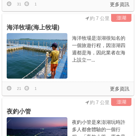
更多資訊
31
1
澎湖
約 7 公里
海洋牧場(海上牧場)
海洋牧場是澎湖很知名的
一個旅遊行程，因澎湖四
週都是海，因此業者在海
上設立一...
更多資訊
21
1
澎湖
約 7 公里
夜釣小管
夜釣小管是來澎湖玩時許
多人都會體驗的一個行