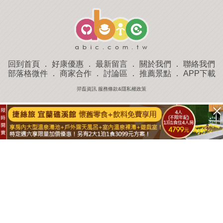
回到首頁
．
好康優惠
．
最新留言
．
關於我們
．
聯絡我們
部落格微件
．
商家合作
．
討論區
．
推薦景點
．
APP下載
羿磊資訊 服務條款&隱私權政策
收藏
評分
去過
附近景點
部落客分享