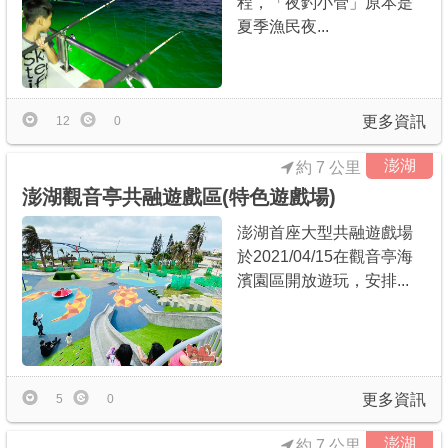
程，「夜釣小管」原本是
夏季漁民夜...
更多資訊
12
0
澎湖
約 7 公里
澎湖觀音亭共融遊戲區(特色遊戲場)
澎湖首座大型共融遊戲場
於2021/04/15在觀音亭海
濱園區開放遊玩，安排...
更多資訊
5
0
澎湖
約 7 公里