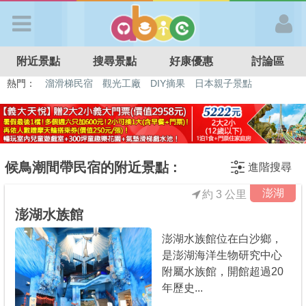
歡迎加入
附近景點
搜尋景點
好康優惠
討論區
APP登入
熱門：
溜滑梯民宿
觀光工廠
DIY摘果
日本親子景點
特色遊戲場
親子住房優惠
台北親子餐廳
溫泉泡湯SPA
首 頁
搜尋景點
候鳥潮間帶民宿的附近景點 :
進階搜尋
澎湖
約 3 公里
好康優惠
澎湖水族館
澎湖水族館位在白沙鄉，
最新消息
是澎湖海洋生物研究中心
附屬水族館，開館超過20
最新留言
年歷史...